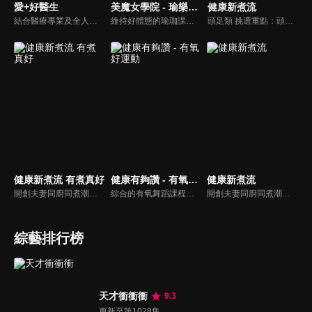
愛+好醫生
美魔女學院 - 瑜樂生活珈
健康新煮流
結合醫療專業及全人關懷的新型態節目，主持人黃瑽寧醫師親訪家庭，跨領域醫療顧問團全方位檢視，提供最完整、實用和正確的資訊來守護孩子的健康。
維持好體態的瑜珈課程，有著豐富的瑜珈姿勢，伸展筋骨舒緩全身疲勞，緊緻肌肉線條，不只能雕塑美美的身材也能夠讓身心靈都暢快健康，跟上我們的腳步一起踏上瑜樂生活珈，輕鬆好上手，快樂享瘦！
頭足類 挑選重點：頭足類利用清洗時去除內臟可以降低膽固醇的攝取。挑選雙眼清澈明亮，眼球稍微凸出，肉質結實有彈性為佳。身體具透明感，觸腕或是吸盤一碰到活體就會吸附住便是新鮮的。
健康新煮流 有煮真好
健康有夠讚 - 有氧好運動
健康新煮流
開創夫妻同廚同煮潮流的KC夫婦，繼《健康醫食代》後，走出攝影棚，帶大家全台走透透，發掘上帝賞賜的美味食材，內容融合新加坡南洋風和客家純樸味，加上台灣獨特的閩南風情，互相激盪交織出的火花，打造出獨一無二的美食節目。
綜合的有氧舞蹈課程，有著多元舞蹈搭配上輕快的音樂，踩踏著有氧的步伐，從頭到腳喚醒身體的肌肉，不只是雕塑美美的身材也能夠讓身心靈都暢快健康，跟上我們的腳步一起踏上有氧好運動，讓你更加活力滿滿，快樂享瘦！
開創夫妻同廚同煮潮流的KC夫婦，繼《健康醫食代》後，走出攝影棚，帶大家全台走透透，發掘上帝賞賜的美味食材，內容融合新加坡南洋風和客家純樸味，加上台灣獨特的閩南風情，互相激盪交織出的火花，打造出獨一無二的美食節目。
綜藝排行榜
天才衝衝衝
9.3
更新至第1028集