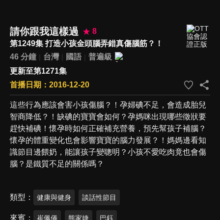
請你跟我這樣過
8
第1249集 打造小孩金頭腦弄錯真傷腦筋？！
46 分鐘
台灣
國語
普遍級
更新至第1271集
首播日期：2016-12-20
這些行為應該會害小孩傷腦？！孕婦碘不足，會造成胎兒
智商降低？！缺碘的寶寶會如何？孕媽咪出現哪些徵狀要
趕快補碘！懷孕時如何正確補充營養，預先幫孩子補腦？
懷孕的體重變化也會影響寶寶的腦力發展？！媽媽邊看知
識節目邊餵奶，能讓孩子變聰明？小孩不愛吃肉竟也會傷
腦？是鐵質不足的關係嗎？
類型
健康與健身
談話性節目
來賓
崔佩儀
熊家婕
巴鈺