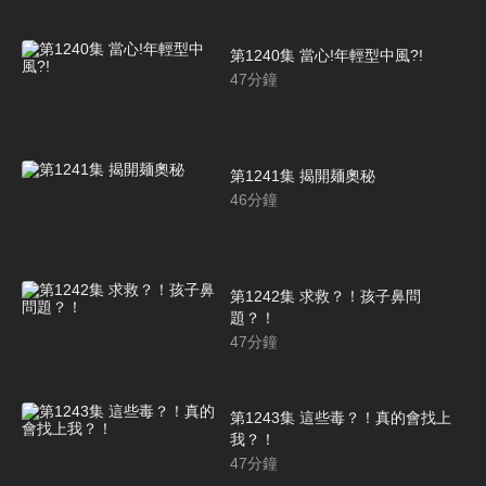
第1240集 當心!年輕型中風?!
47
分鐘
第1241集 揭開麺奧秘
46
分鐘
第1242集 求救？！孩子鼻問
題？！
47
分鐘
第1243集 這些毒？！真的會找上
我？！
47
分鐘