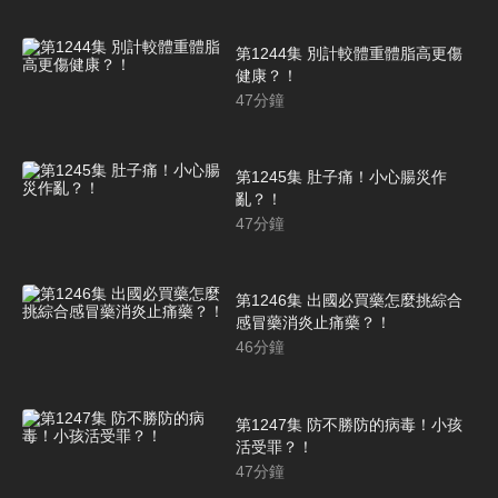
第1244集 別計較體重體脂高更傷
健康？！
47
分鐘
第1245集 肚子痛！小心腸災作
亂？！
47
分鐘
第1246集 出國必買藥怎麼挑綜合
感冒藥消炎止痛藥？！
46
分鐘
第1247集 防不勝防的病毒！小孩
活受罪？！
47
分鐘