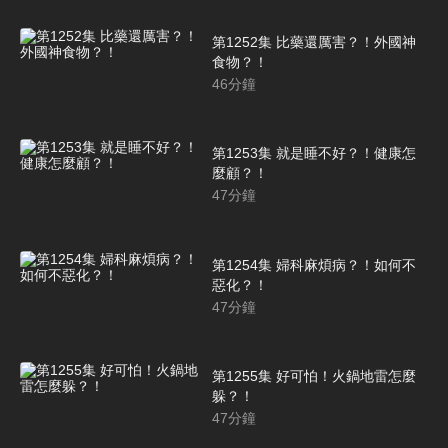
第1252集 比藥還厲害？！外國神
食物？！
46
分鐘
第1253集 就是睡不好？！健康怎
麼顧？！
47
分鐘
第1254集 婦科麻煩病？！如何不
惡化？！
47
分鐘
第1255集 好可怕！火鍋地雷怎麼
躲？！
47
分鐘