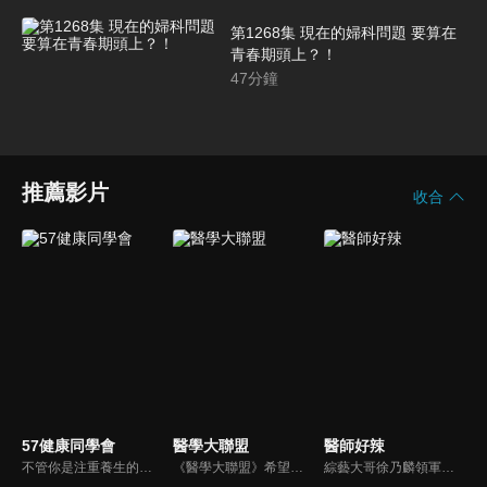
第1268集 現在的婦科問題 要算在
青春期頭上？！
47
分鐘
推薦影片
收合
57健康同學會
醫學大聯盟
醫師好辣
不管你是注重養生的四、五年級，還是邁入熟男熟女的六年級生，或是充滿活力的七年級生，主播隋安德、許晶晶和醫藥記者及健康專家，要告訴大家自己的身體密碼，讓你健康滿分！
《醫學大聯盟》希望打造一個知性趣味的平台，讓觀眾在輕鬆間了解正確的健康資訊，幫助自己和家人打造更健康的生活習慣。
綜藝大哥徐乃麟領軍，率領「好辣軍團」挑戰醫界麻辣話題，對上帥哥美女醫師團，不一樣的白色旋風即將登場！以前不敢說的，現在說給你聽，只要你想聽，我們就敢問！沒有不能聊，就怕不夠辣！絕對讓您耳目一新！打破傳統，跳脫框架！挖掘麻辣秘辛！