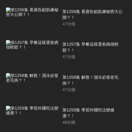
第1256集 看廣告顧肌膚秘密大公
開？！
47
分鐘
第1257集 早餐這樣選爸媽很輕
鬆？！
47
分鐘
第1258集 解救！濕冷必發老毛
病？！
47
分鐘
第1259集 學習外國吃法變健
康？！
46
分鐘