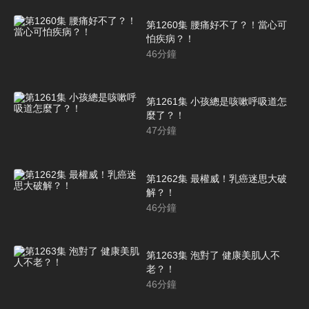
第1260集 腰痛好不了？！當心可
怕疾病？！
46
分鐘
第1261集 小孩總是咳嗽呼吸道怎
麼了？！
47
分鐘
第1262集 最權威！乳癌迷思大破
解？！
46
分鐘
第1263集 泡對了 健康美肌人不
老？！
46
分鐘