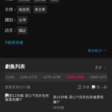
主持
侯昌明
黃文華
國別
台灣
語言
國語
#
健康保健
顯示較少
劇集列表
更多
107-1140
1141-1175
1176-1238
1239-1268
1269-1271
更新至第1271集
列表
舊→新
第1239集 當心?!洗衣也有健康危
機?!
46
分鐘