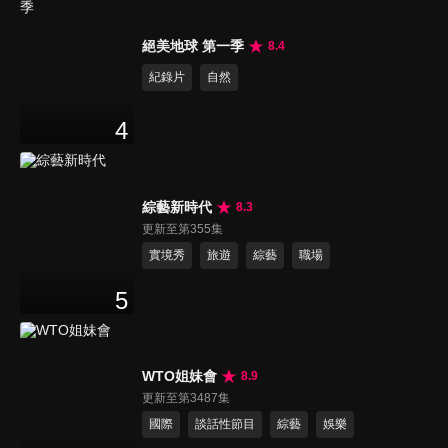
絕美地球 第一季
8.4
紀錄片
自然
4
綜藝新時代
8.3
更新至第355集
實境秀
旅遊
綜藝
職場
5
WTO姐妹會
8.9
更新至第3487集
國際
談話性節目
綜藝
娛樂