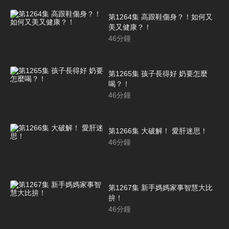
第1264集 高跟鞋傷身？！如何又
美又健康？！
46
分鐘
第1265集 孩子長得好 奶要怎麼
喝？！
46
分鐘
第1266集 大破解！ 愛肝迷思！
46
分鐘
第1267集 新手媽媽家事智慧大比
拚！
46
分鐘