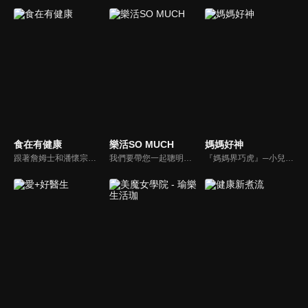
食在有健康
樂活SO MUCH
媽媽好神
跟著詹姆士和潘懷宗博士就能輕鬆學料理！只是品嚐美食之餘，身體健康也要懂得把關，每集都會傳授生活健康資訊，破除一般飲食迷思，讓大家吃得美味、活得健康！
我們要帶您一起聰明快樂過生活！由聰明生活家張雅芳主持的健康休閒資訊類節目，主題式介紹探討各種飲食、保健、醫學、休閒、民生、環保等，各種國人關心的樂活新訊，讓觀眾朋友一同感受快樂、用心過生活，其實就是那麼的簡單。
『媽媽界巧虎』─小兒科醫師黃瑽寧，『國民媽媽』─鍾欣凌，兩人領軍擁有十八般武藝的好神媽媽團，為全台媽媽們發聲，所有育兒新知，家庭秘辛，全家大小健康，都會在《媽媽好神》一一解惑！