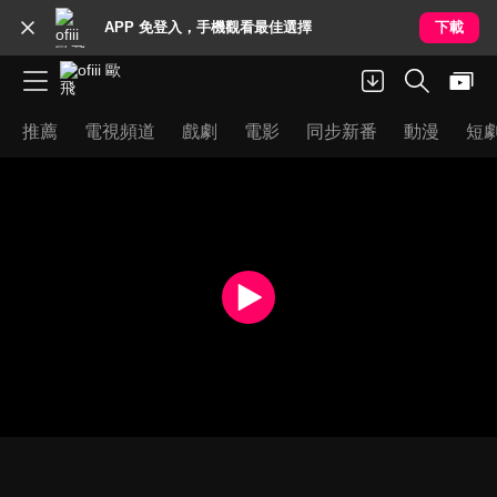
APP 免登入，手機觀看最佳選擇
下載
推薦
電視頻道
戲劇
電影
同步新番
動漫
短