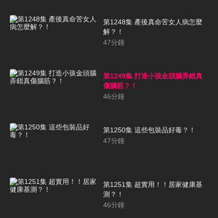
第1248集 產後真命苦女人病怎麼
解？！
47
分鐘
第1249集 打造小孩金頭腦弄錯真
傷腦筋？！
46
分鐘
第1250集 這些包裝品好毒？！
47
分鐘
第1251集 超實用！！居家健康基
測？！
46
分鐘