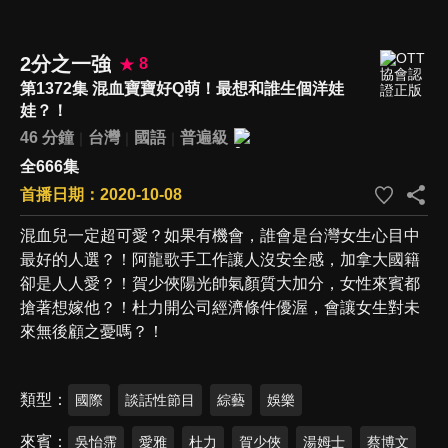
2分之一強
8
第1372集 混血寶寶好Q萌！最想和誰生個洋娃
娃？！
46 分鐘
台灣
國語
普遍級
全666集
首播日期：2020-10-08
混血兒一定超可愛？如果有機會，誰會是台灣女生心目中
最好的人選？！阿龍歌手工作讓人沒安全感，加拿大國籍
卻是人人愛？！賀少俠陽光帥氣顏質大加分，女性來賓都
搶著想嫁他？！杜力開公司經濟條件優渥，會讓女生對未
來無後顧之憂嗎？！
類型
國際
談話性節目
綜藝
娛樂
來賓
吳怡霈
愛雅
杜力
賀少俠
湯姆士
蔡博文