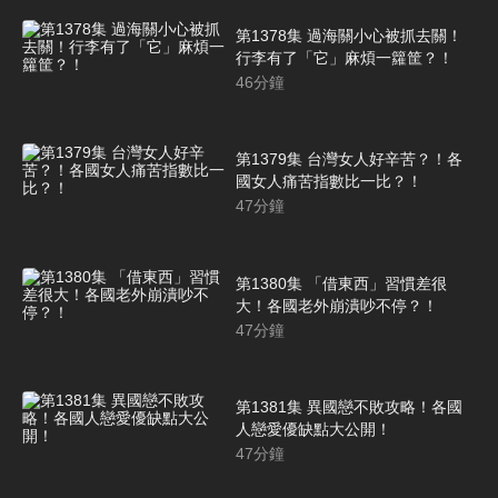
第1378集 過海關小心被抓去關！
行李有了「它」麻煩一籮筐？！
46
分鐘
第1379集 台灣女人好辛苦？！各
國女人痛苦指數比一比？！
47
分鐘
第1380集 「借東西」習慣差很
大！各國老外崩潰吵不停？！
47
分鐘
第1381集 異國戀不敗攻略！各國
人戀愛優缺點大公開！
47
分鐘