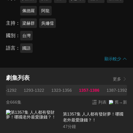
佩德羅
阿龍
主持
梁赫群
吳姍儒
國別
台灣
語言
國語
顯示較少
劇集列表
更多
263-1292
1293-1322
1323-1356
1357-1386
1387-1392
全666集
列表
舊→新
第1357集 人人都有發財夢！哪國
老外最愛賺錢？！
47
分鐘