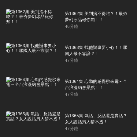
第1362集 美到捨不得吃？！最夯
夢幻冰品報你知！！
46
分鐘
第1363集 找他辦事要小心！！哪
國人最不靠譜？！
47
分鐘
第1364集 心動的感覺秒來電～全
台浪漫約會景點！！
47
分鐘
第1365集 氣話、反話還是實話？
女人說話男人猜不透！
47
分鐘