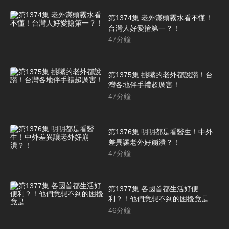
第1374集 老外滿頭霧水看不懂！
台灣人好愛搶第一？！
47
分鐘
第1375集 挑嘴的老外都說讚！台
灣各地伴手禮超厲害！
47
分鐘
第1376集 明明都是看醫生！中外
差異讓老外好崩潰？！
47
分鐘
第1377集 各國首都生活好便
利？！他們意想不到的困擾竟是…
46
分鐘