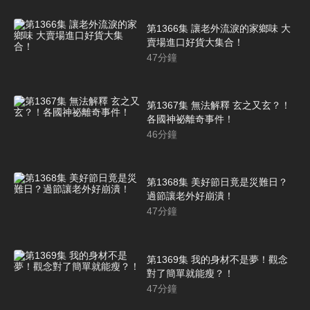
第1366集 讓老外流淚的家鄉味 大
賣場進口好貨大集合！
47
分鐘
第1367集 無法解釋 玄之又玄？！
各國神祕離奇事件！
46
分鐘
第1368集 美好節日竟是災難日？
過節讓老外好崩潰！
47
分鐘
第1369集 我的身材不是夢！觀念
對了簡單就能瘦？！
47
分鐘