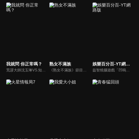
我就問 你正常嗎？
熟女不滿族
娛樂百分百-YT網路版
荒謬大師沈玉琳VS.知性作家​​于美人，首次聯手主持！雙方展現犀利又幽默的獨特主持風格引爆辛辣話題！
《熟女不滿族》節目主題均有關25-49歲的未婚女性，這些熟女們漂亮卻擔心嫁不出去，獨立卻希望有人疼，最怕寂寞，只能用工作填滿時間，她們是最矛盾最不滿足的一群人。
益智燒腦遊戲「凹嗚狼人殺」激發你的邏輯推理能力，偶像巨星雲集，全球娛樂資訊，一手掌握不脫節！2025全新升級改版，盡在《娛樂百分百-YT網路版》！