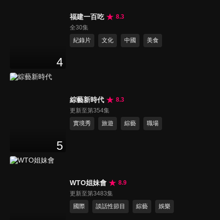
福建一百吃
8.3
全30集
紀錄片
文化
中國
美食
4
綜藝新時代
8.3
更新至第354集
實境秀
旅遊
綜藝
職場
5
WTO姐妹會
8.9
更新至第3483集
國際
談話性節目
綜藝
娛樂