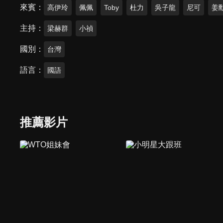
來賓
高伊玲
佩佩
Toby
杜力
吳子龍
尼可
姜
主持
梁赫群
小禎
國別
台灣
語言
國語
推薦影片