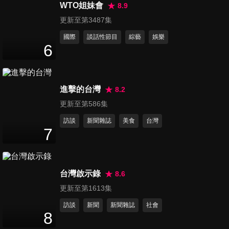
光？型男教你出國不怕被坑
WTO姐妹會
8.9
46
分鐘
殺！
更新至第3487集
國際
談話性節目
綜藝
娛樂
第1213集 這些傳說竟真實存
6
在？各國神秘怪物讓人好吃
46
分鐘
驚！
進擊的台灣
8.2
第1214集 誰說老外到哪都吃
更新至第586集
香？！各國對待外國人態度不
47
分鐘
一樣！
訪談
新聞雜誌
美食
台灣
7
第1215集 出國旅遊必修課！去
這國家一定要學這幾招？
47
分鐘
台灣啟示錄
8.6
更新至第1613集
第1216集 是虛有其表還是真天
訪談
新聞
新聞雜誌
社會
才？老外智力鬥爭搶輸贏！
8
47
分鐘