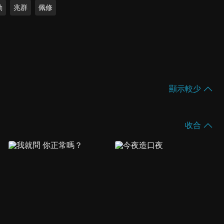
勳
兆群
佩修
顯示較少
收合