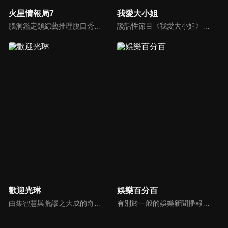
火星情報局7
我愛大小姐
腦洞鑑定類綜藝推理脫口秀，陣容為薛之謙、大張偉、楊迪、劉維、黃子弘凡、黃聖依、龐博等…節目圍繞著當下熱梗熱點、觀眾的興趣點、共鳴點展開故事；火星特工廣發英雄帖正面對撞，迎戰近年最出圈、最有趣、最敢說的廠牌大咖們。真金不怕火煉！一場席卷全網的廠牌巔峰之戰即將展開！
談話性節目《我愛大小姐》是由吳淡如、林慧萍主持的一檔談話性節目，講訴女人間的那些事。
歡迎光琳
娛樂百分百
由集智慧與荒謬之大成的奇葩大叔-沈玉琳與話鋒大膽的俏麗甜心-范乙霏(Albee)共同主持。餐桌上趣味橫生，檯面下爾虞我詐，五花八門的另類話題，層出不窮的驚奇爆點，此起彼落的嘻笑怒罵聲道盡人生悲歡離合。邊吃邊聊，將美味與趣味完美結合的吃播新模式。歡迎光琳，敬邀您大駕觀琳！
有別於一般的娛樂新聞播報，透過遊戲、粉絲互動認識大明星們的真性情，歌唱單元讓你享受歌手們天籟般的歌聲，各式專題報導是為最佳懶人包，掌握最新娛樂動態，求新求變的節目單元刺激你的感官、滿足你的視覺，帶給你滿滿的歡笑，洗去整日的疲憊！