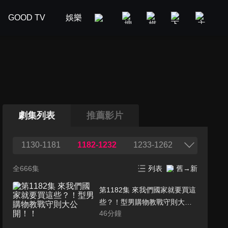
GOOD TV
娛樂
美食旅遊
新聞政論
汽車
劇集列表
推薦影片
1130-1181
1182-1232
1233-1262
全666集
列表
舊→新
第1182集 來我們國家就要買這
些？！型男購物教戰守則大公
46
分鐘
開！！