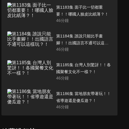
第1183集 面子比一切都重
要！！哪國人臉皮比紙薄？！
46
分鐘
第1184集 誰說只能比手畫
腳！！出國語言不通可以這樣
46
分鐘
玩？！
第1185集 台灣人別驚訝！！各
國聚餐文化不一樣？！
46
分鐘
第1186集 當地朋友帶著玩！！
省導遊還是傻瓜遊？！
46
分鐘
第1193集 台灣人做的竟比我國