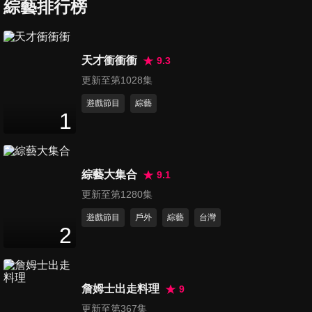
好吃？世界奪冠美食大賞～
綜藝排行榜
47
分鐘
第1194集 小心！你家也是這樣
天才衝衝衝
9.3
嗎？！型男居家超衰風水大公
更新至第1028集
46
分鐘
開！
遊戲節目
綜藝
1
第1195集 兼具帥氣與智力
「天菜」型男爭霸戰！
47
分鐘
綜藝大集合
9.1
第1196集 台灣人愛說場面話！
更新至第1280集
各國老外傻眼誤會大？
遊戲節目
戶外
綜藝
台灣
46
分鐘
2
第1197集 大老婆的反擊！哪國
元配最難惹？
詹姆士出走料理
9
47
分鐘
更新至第367集