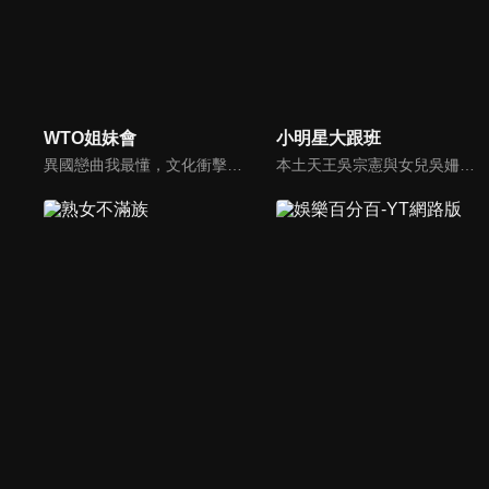
WTO姐妹會
小明星大跟班
異國戀曲我最懂，文化衝擊大不同！到底新住民怎麼看台灣？讓我們與主持人和來自世界各地的外國朋友，一起聊聊不同國家文化差異、衝擊、風俗、語言學習經驗、婚姻生活等。
本土天王吳宗憲與女兒吳姍儒（Sandy）搭檔主持，每集邀請來賓暢談演藝圈大小事，父女檔聯手笑果十足，老梗搭上新世代，最新組合強勢登場！