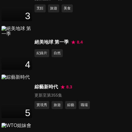
第1198集 地勤沒有說的秘密！
烹飪
旅遊
美食
3
多的是你不知道的事？
46
分鐘
第1199集 行萬里路勝讀萬卷
絕美地球 第一季
8.4
書？各國型男常識大會考！
46
分鐘
紀錄片
自然
4
第1200集 傳統台式麵包超經
典！老外激推竟是這一種？
46
分鐘
綜藝新時代
8.3
更新至第355集
第1201集 想搶便宜趁現在？各
國冬季旅遊全攻略！
實境秀
旅遊
綜藝
職場
5
47
分鐘
第1202集 旅遊小心荷包被騙