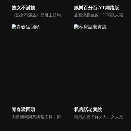
熟女不滿族
娛樂百分百-YT網路版
《熟女不滿族》節目主題均有關25-49歲的未婚女性，這些熟女們漂亮卻擔心嫁不出去，獨立卻希望有人疼，最怕寂寞，只能用工作填滿時間，她們是最矛盾最不滿足的一群人。
益智燒腦遊戲「凹嗚狼人殺」激發你的邏輯推理能力，偶像巨星雲集，全球娛樂資訊，一手掌握不脫節！2025全新升級改版，盡在《娛樂百分百-YT網路版》！
青春猛回頭
私房話老實說
由曾國城與黃國倫主持，節目中邀請20位20歲以下青少年組成青春團，另一邊則為年紀相較成熟的藝人來賓為不老團，每集分別就一件青少年必定遇見的事件討論，看兩個不同年代的人們，所擁有的不同看法與立場。帶領讓觀眾一起回到那些年的青春歲月！
讓男人更了解女人，女人更了解自己 ，揭密女性私房話，讓療癒專家教你更愛自己！由于美人和納豆攜手主持，更多你想知道的女性私密話題都在《私房話老實說》。