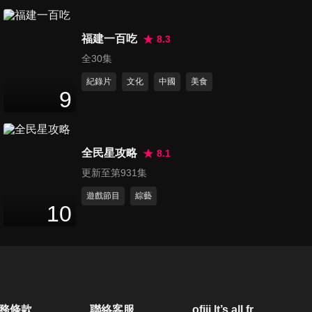
第1217集 我的國家真的比較好
福建一百吃
玩？鄰國搶觀光客大PK！
8.3
47
分鐘
全30集
紀錄片
文化
中國
美食
第1218集 台灣都市奇景老外傻
9
眼！各國怪奇景象更誇張？
46
分鐘
全民星攻略
8.1
第1219集 台灣人好愛買保險！
更新至第931集
老外看了都傻眼？
47
分鐘
遊戲節目
綜藝
10
第1220集 有外貌又有內涵？老
外爾虞我詐爭霸戰！
46
分鐘
第1221集 不要再看網路推薦
務條款
聯絡客服
ofiii lt’s all free