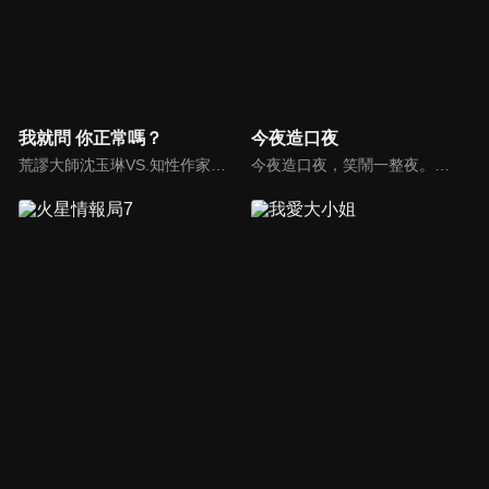
我就問 你正常嗎？
今夜造口夜
荒謬大師沈玉琳VS.知性作家​​于美人，首次聯手主持！雙方展現犀利又幽默的獨特主持風格引爆辛辣話題！
今夜造口夜，笑鬧一整夜。以網路自製嘲諷節目走紅、在網路擁有廣大支持群眾和影響力的主播「視網膜」，藉此一揉合綜藝與喜劇之談話性節目，帶觀眾以輕鬆之方式，瞭解時下最熱門、最能引起共鳴的社會議題、現象和人物。 多元的切入角度、最輕鬆易懂的議題剖析、言論尺度不設限！