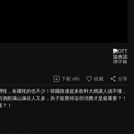
？
下載 ofiii
收藏
分享
灣怪，各國怪的也不少！韓國路邊超多飲料大媽讓人搞不懂，
前酒館滿山滿谷人又多，吳子龍覺得這些消費才是最重要？！
樣？！