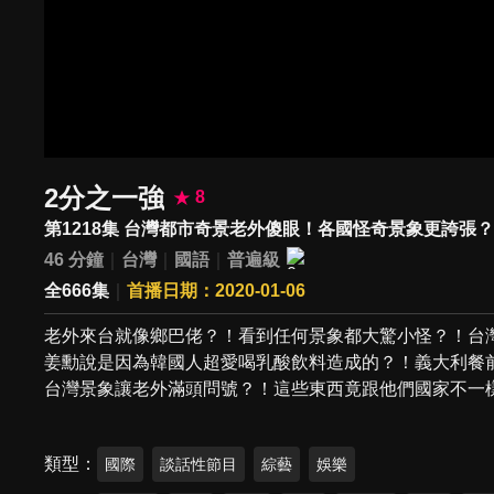
2分之一強
8
第1218集 台灣都市奇景老外傻眼！各國怪奇景象更誇張
46 分鐘
台灣
國語
普遍級
全666集
首播日期：2020-01-06
老外來台就像鄉巴佬？！看到任何景象都大驚小怪？！台
姜勳說是因為韓國人超愛喝乳酸飲料造成的？！義大利餐
台灣景象讓老外滿頭問號？！這些東西竟跟他們國家不一
類型
國際
談話性節目
綜藝
娛樂