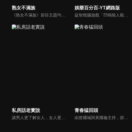
熟女不滿族
娛樂百分百-YT網路版
《熟女不滿族》節目主題均有關25-49歲的未婚女性，這些熟女們漂亮卻擔心嫁不出去，獨立卻希望有人疼，最怕寂寞，只能用工作填滿時間，她們是最矛盾最不滿足的一群人。
益智燒腦遊戲「凹嗚狼人殺」激發你的邏輯推理能力，偶像巨星雲集，全球娛樂資訊，一手掌握不脫節！2025全新升級改版，盡在《娛樂百分百-YT網路版》！
私房話老實說
青春猛回頭
讓男人更了解女人，女人更了解自己 ，揭密女性私房話，讓療癒專家教你更愛自己！由于美人和納豆攜手主持，更多你想知道的女性私密話題都在《私房話老實說》。
由曾國城與黃國倫主持，節目中邀請20位20歲以下青少年組成青春團，另一邊則為年紀相較成熟的藝人來賓為不老團，每集分別就一件青少年必定遇見的事件討論，看兩個不同年代的人們，所擁有的不同看法與立場。帶領讓觀眾一起回到那些年的青春歲月！