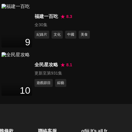
第1217集 我的國家真的比較好
福建一百吃
玩？鄰國搶觀光客大PK！
8.3
47
分鐘
全30集
紀錄片
文化
中國
美食
第1218集 台灣都市奇景老外傻
9
眼！各國怪奇景象更誇張？
46
分鐘
全民星攻略
8.1
第1219集 台灣人好愛買保險！
更新至第931集
老外看了都傻眼？
47
分鐘
遊戲節目
綜藝
10
第1220集 有外貌又有內涵？老
外爾虞我詐爭霸戰！
46
分鐘
第1221集 不要再看網路推薦
務條款
聯絡客服
ofiii lt’s all free