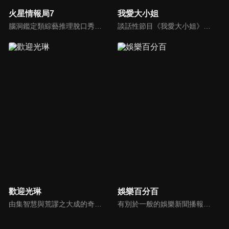
火星情報局7
我愛大小姐
腦洞鑑定類綜藝推理脫口秀，陣容為薛之謙、大張偉、楊迪、劉維、黃子弘凡、黃聖依、龐博等…節目圍繞著當下熱梗熱點、觀眾的興趣點、共鳴點展開故事；火星特工廣發英雄帖正面對撞，迎戰近年最出圈、最有趣、最敢說的廠牌大咖們。真金不怕火煉！一場席卷全網的廠牌巔峰之戰即將展開！
談話性節目《我愛大小姐》是由吳淡如、林慧萍主持的一檔談話性節目，講訴女人間的那些事。
歡迎光琳
娛樂百分百
由集智慧與荒謬之大成的奇葩大叔-沈玉琳與話鋒大膽的俏麗甜心-范乙霏(Albee)共同主持。餐桌上趣味橫生，檯面下爾虞我詐，五花八門的另類話題，層出不窮的驚奇爆點，此起彼落的嘻笑怒罵聲道盡人生悲歡離合。邊吃邊聊，將美味與趣味完美結合的吃播新模式。歡迎光琳，敬邀您大駕觀琳！
有別於一般的娛樂新聞播報，透過遊戲、粉絲互動認識大明星們的真性情，歌唱單元讓你享受歌手們天籟般的歌聲，各式專題報導是為最佳懶人包，掌握最新娛樂動態，求新求變的節目單元刺激你的感官、滿足你的視覺，帶給你滿滿的歡笑，洗去整日的疲憊！