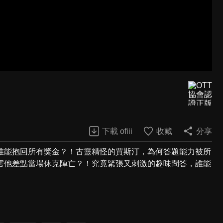
下載 ofiii
收藏
分享
誰能抱回所有獎金？！古靈精怪的賈斯汀，為何答題能力被所
害他差點當場休克陣亡？！究竟緊張又刺激的趣味問答，誰能