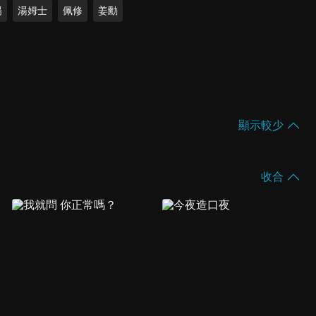
陽
湯姆士
佩修
姜勳
顯示較少
收合