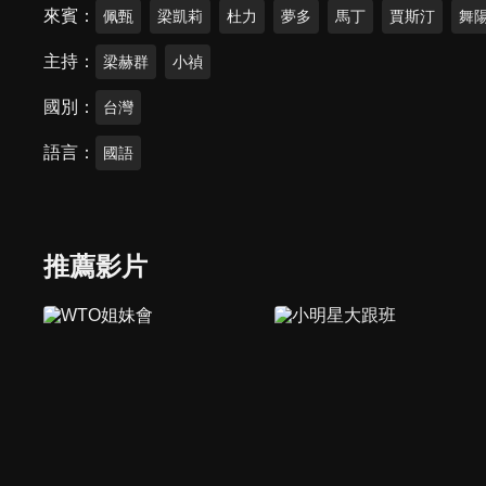
來賓
佩甄
梁凱莉
杜力
夢多
馬丁
賈斯汀
舞
主持
梁赫群
小禎
國別
台灣
語言
國語
推薦影片