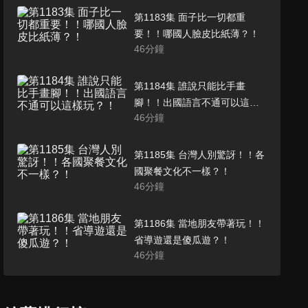
第1183集 面子比一切都重
要！！哪國人臉皮比紙薄？！
46
分鐘
第1184集 誰說只能比手畫
腳！！出國語言不通可以這樣
46
分鐘
玩？！
第1185集 台灣人別驚訝！！各
國聚餐文化不一樣？！
46
分鐘
第1186集 當地朋友帶著玩！！
省導遊還是傻瓜遊？！
46
分鐘
第1193集 台灣人做的竟比我國