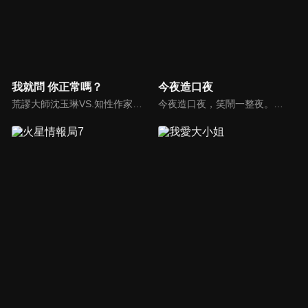
我就問 你正常嗎？
今夜造口夜
荒謬大師沈玉琳VS.知性作家​​于美人，首次聯手主持！雙方展現犀利又幽默的獨特主持風格引爆辛辣話題！
今夜造口夜，笑鬧一整夜。以網路自製嘲諷節目走紅、在網路擁有廣大支持群眾和影響力的主播「視網膜」，藉此一揉合綜藝與喜劇之談話性節目，帶觀眾以輕鬆之方式，瞭解時下最熱門、最能引起共鳴的社會議題、現象和人物。 多元的切入角度、最輕鬆易懂的議題剖析、言論尺度不設限！