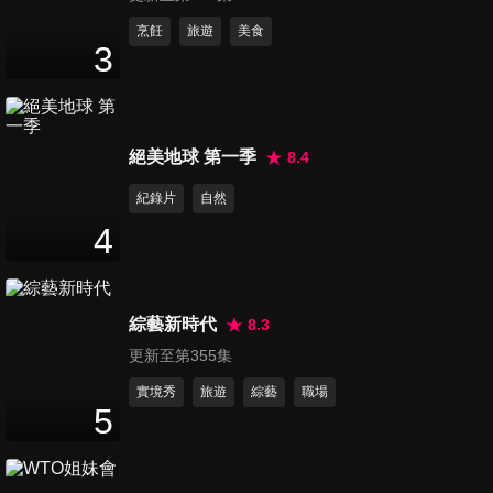
第1198集 地勤沒有說的秘密！
烹飪
旅遊
美食
3
多的是你不知道的事？
46
分鐘
第1199集 行萬里路勝讀萬卷
絕美地球 第一季
8.4
書？各國型男常識大會考！
46
分鐘
紀錄片
自然
4
第1200集 傳統台式麵包超經
典！老外激推竟是這一種？
46
分鐘
綜藝新時代
8.3
更新至第355集
第1201集 想搶便宜趁現在？各
國冬季旅遊全攻略！
實境秀
旅遊
綜藝
職場
5
47
分鐘
第1202集 旅遊小心荷包被騙