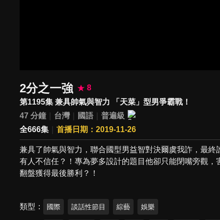
2分之一強
8
第1195集 兼具帥氣與智力 「天菜」型男爭霸戰！
47 分鐘
台灣
國語
普遍級
全666集
首播日期：2019-11-26
兼具了帥氣與智力，聯合國型男益智對決爾虞我詐，最終
有人不信任？！專為夢多設計的題目他卻只能閉嘴旁觀，
翻盤獲得最後勝利？！
類型
國際
談話性節目
綜藝
娛樂