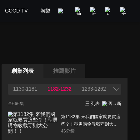
GOOD TV
娛樂
美食旅遊
新聞政論
汽車
劇集列表
推薦影片
1130-1181
1182-1232
1233-1262
全666集
列表
舊→新
第1182集 來我們國家就要買這
些？！型男購物教戰守則大公
46
分鐘
開！！