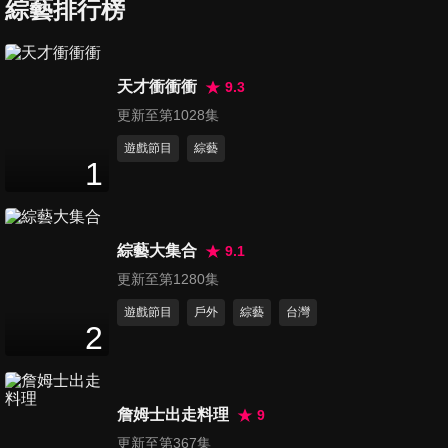
好吃？世界奪冠美食大賞～
綜藝排行榜
47
分鐘
第1194集 小心！你家也是這樣
天才衝衝衝
9.3
嗎？！型男居家超衰風水大公
更新至第1028集
46
分鐘
開！
遊戲節目
綜藝
1
第1195集 兼具帥氣與智力
「天菜」型男爭霸戰！
47
分鐘
綜藝大集合
9.1
第1196集 台灣人愛說場面話！
更新至第1280集
各國老外傻眼誤會大？
遊戲節目
戶外
綜藝
台灣
46
分鐘
2
第1197集 大老婆的反擊！哪國
元配最難惹？
詹姆士出走料理
9
47
分鐘
更新至第367集