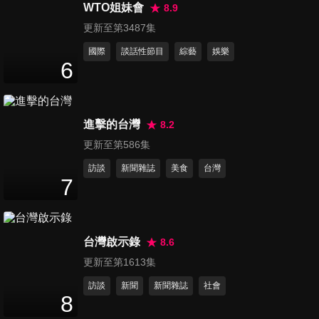
光？型男教你出國不怕被坑
WTO姐妹會
8.9
46
分鐘
殺！
更新至第3487集
國際
談話性節目
綜藝
娛樂
第1213集 這些傳說竟真實存
6
在？各國神秘怪物讓人好吃
46
分鐘
驚！
進擊的台灣
8.2
第1214集 誰說老外到哪都吃
更新至第586集
香？！各國對待外國人態度不
47
分鐘
一樣！
訪談
新聞雜誌
美食
台灣
7
第1215集 出國旅遊必修課！去
這國家一定要學這幾招？
47
分鐘
台灣啟示錄
8.6
更新至第1613集
第1216集 是虛有其表還是真天
訪談
新聞
新聞雜誌
社會
才？老外智力鬥爭搶輸贏！
8
47
分鐘