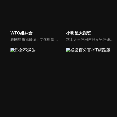
WTO姐妹會
小明星大跟班
異國戀曲我最懂，文化衝擊大不同！到底新住民怎麼看台灣？讓我們與主持人和來自世界各地的外國朋友，一起聊聊不同國家文化差異、衝擊、風俗、語言學習經驗、婚姻生活等。
本土天王吳宗憲與女兒吳姍儒（Sandy）搭檔主持，每集邀請來賓暢談演藝圈大小事，父女檔聯手笑果十足，老梗搭上新世代，最新組合強勢登場！