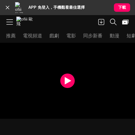
APP 免登入，手機觀看最佳選擇
下載
推薦
電視頻道
戲劇
電影
同步新番
動漫
短