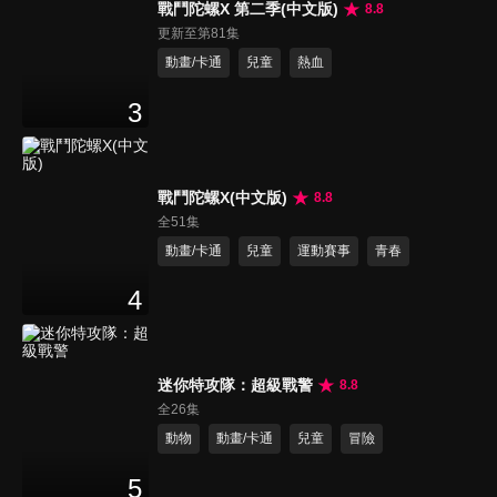
戰鬥陀螺X 第二季(中文版)
8.8
更新至第81集
動畫/卡通
兒童
熱血
3
戰鬥陀螺X(中文版)
8.8
全51集
動畫/卡通
兒童
運動賽事
青春
4
迷你特攻隊：超級戰警
8.8
全26集
動物
動畫/卡通
兒童
冒險
5