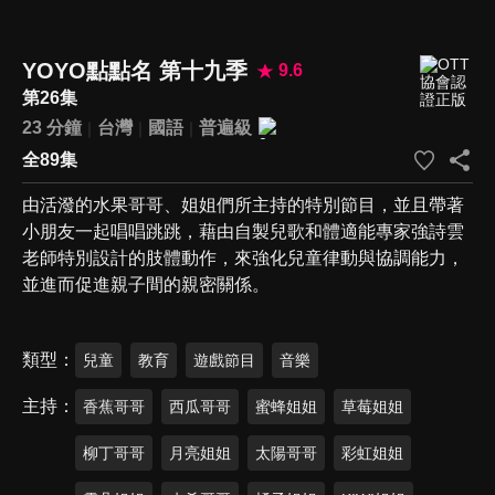
YOYO點點名 第十九季
9.6
第26集
23 分鐘
台灣
國語
普遍級
全89集
由活潑的水果哥哥、姐姐們所主持的特別節目，並且帶著
小朋友一起唱唱跳跳，藉由自製兒歌和體適能專家強詩雲
老師特別設計的肢體動作，來強化兒童律動與協調能力，
並進而促進親子間的親密關係。
類型
兒童
教育
遊戲節目
音樂
主持
香蕉哥哥
西瓜哥哥
蜜蜂姐姐
草莓姐姐
柳丁哥哥
月亮姐姐
太陽哥哥
彩虹姐姐