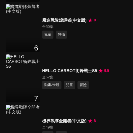
魔進戰隊煌輝者(中文版)
8
全50集
兒童
特攝
6
HELLO CARBOT衝鋒戰士S5
9.5
全52集
動畫/卡通
兒童
冒險
7
機界戰隊全開者(中文版)
8
全49集