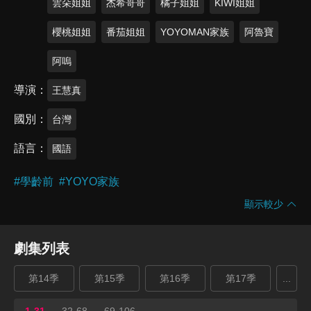
雲朵姐姐
杰希哥哥
橘子姐姐
KIWI姐姐
櫻桃姐姐
番茄姐姐
YOYOMAN家族
阿魯寶
阿嗚
導演
王慧真
國別
台灣
語言
國語
#
學齡前
#
YOYO家族
顯示較少
劇集列表
第14季
第15季
第16季
第17季
...
1-31
32-68
69-106