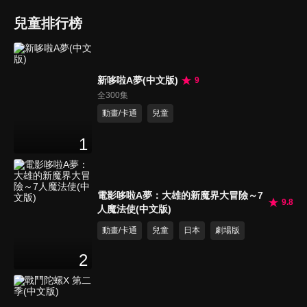
兒童排行榜
新哆啦A夢(中文版)
9
全300集
動畫/卡通
兒童
1
電影哆啦A夢：大雄的新魔界大冒險～7
9.8
人魔法使(中文版)
動畫/卡通
兒童
日本
劇場版
2