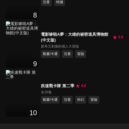
兒童
特攝
8
電影哆啦A夢：大雄的祕密道具博物館
9.8
(中文版)
新奇又刺激的感人大冒險
動畫/卡通
兒童
冒險
9
疾速戰卡隊 第二季
8.8
全26集
動畫/卡通
兒童
科幻
冒險
10