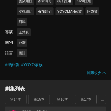
雲朵姐姐
杰希哥哥
橘子姐姐
KIWI姐姐
櫻桃姐姐
番茄姐姐
YOYOMAN家族
阿魯寶
阿嗚
導演
王慧真
國別
台灣
語言
國語
#
學齡前
#
YOYO家族
顯示較少
劇集列表
第14季
第15季
第16季
第17季
...
1-31
32-68
69-106