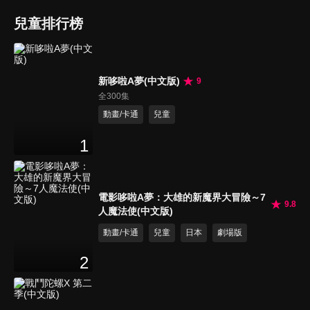
兒童排行榜
新哆啦A夢(中文版)
9
全300集
動畫/卡通
兒童
1
電影哆啦A夢：大雄的新魔界大冒險～7
9.8
人魔法使(中文版)
動畫/卡通
兒童
日本
劇場版
2