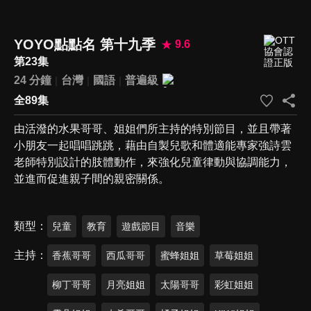
YOYO點點名 第十九季
9.6
第23集
24 分鐘
台灣
國語
普遍級
全89集
由活潑的水果哥哥、姐姐們所主持的特別節目，並且帶著
小朋友一起唱唱跳跳，藉由自製兒歌和體適能專家強詩雲
老師特別設計的肢體動作，來強化兒童律動與協調能力，
並進而促進親子間的親密關係。
類型
兒童
教育
遊戲節目
音樂
主持
香蕉哥哥
西瓜哥哥
蜜蜂姐姐
草莓姐姐
柳丁哥哥
月亮姐姐
太陽哥哥
彩虹姐姐