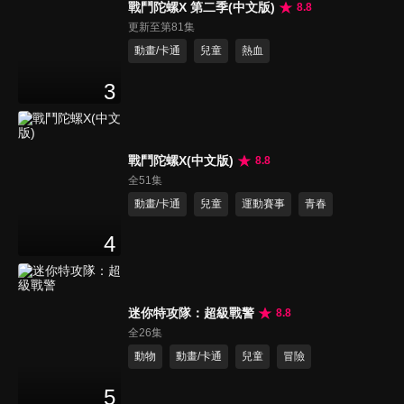
戰鬥陀螺X 第二季(中文版)
8.8
更新至第81集
動畫/卡通
兒童
熱血
3
戰鬥陀螺X(中文版)
8.8
全51集
動畫/卡通
兒童
運動賽事
青春
4
迷你特攻隊：超級戰警
8.8
全26集
動物
動畫/卡通
兒童
冒險
5