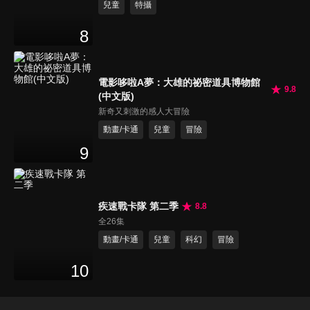
兒童
特攝
8
電影哆啦A夢：大雄的祕密道具博物館
9.8
(中文版)
新奇又刺激的感人大冒險
動畫/卡通
兒童
冒險
9
疾速戰卡隊 第二季
8.8
全26集
動畫/卡通
兒童
科幻
冒險
10