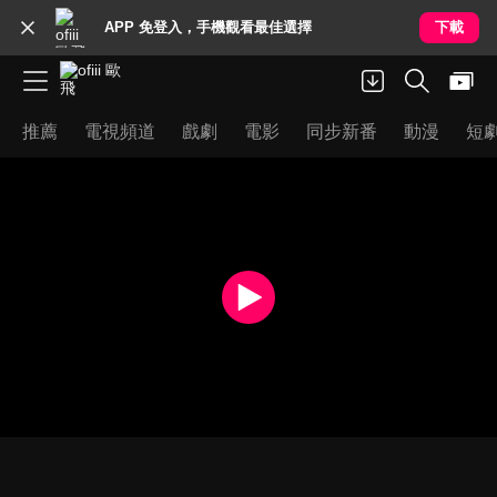
APP 免登入，手機觀看最佳選擇
下載
推薦
電視頻道
戲劇
電影
同步新番
動漫
短