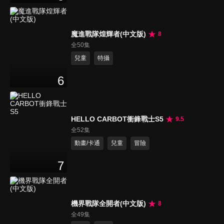
魔進戰隊煌輝者(中文版)
8
全50集
兒童
特攝
6
HELLO CARBOT衝鋒戰士S5
9.5
全52集
動畫/卡通
兒童
冒險
7
機界戰隊全開者(中文版)
8
全49集