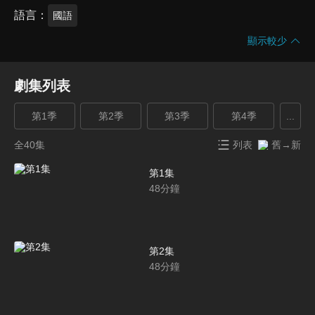
語言
國語
顯示較少
劇集列表
第1季
第2季
第3季
第4季
...
全40集
列表
舊→新
第1集
48
分鐘
第2集
48
分鐘