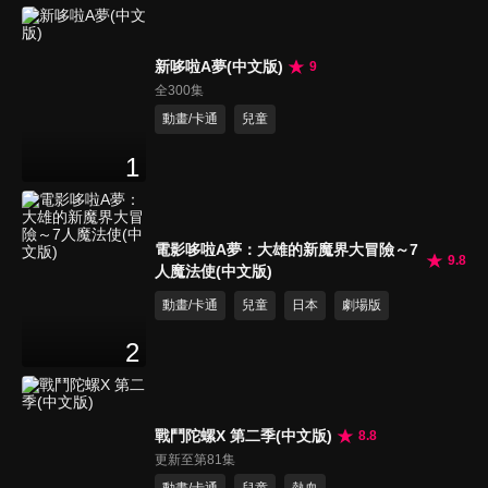
新哆啦A夢(中文版)
9
全300集
動畫/卡通
兒童
1
電影哆啦A夢：大雄的新魔界大冒險～7
9.8
人魔法使(中文版)
動畫/卡通
兒童
日本
劇場版
2
戰鬥陀螺X 第二季(中文版)
8.8
更新至第81集
動畫/卡通
兒童
熱血