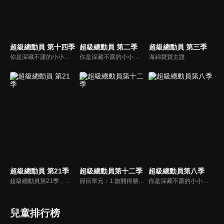
超級總動員 第十四季
超級總動員 第二季
超級總動員 第三季
你是深藏不露的小小才藝達人嗎？還是厲害的超級遊戲王，節目中哥哥姐姐要帶著小朋友們闖關拿獎金，快快一起來挑戰吧!!
你是深藏不露的小小才藝達人嗎？還是厲害的超級遊戲王，節目中哥哥姐姐要帶著小朋友們闖關拿獎金，快快一起來挑戰吧!!
海綿寶寶主題
超級總動員 第21季
超級總動員第十二季
超級總動員第八季
超級總動員第21季，全新場景、全新內容 、全新遊戲關卡，跟著超級總動員一起環遊世界！考驗好友和團體的合作默契，腦力激盪、精采絕倫才藝秀、十八般武藝完美演出。全國小學校際交流與趣味競技比賽，適合全家觀賞的優質益智節目！
節目單元：1.旗開得勝。2.老師點點名。3.超級偶像。4. OOXX。5.環環相扣。你是深藏不露的小小才藝達人嗎？還是厲害的超級遊戲王，節目中哥哥姐姐要帶著小朋友們闖關拿獎金，快快一起來挑戰吧!!
你是深藏不露的小小才藝達人嗎？還是厲害的超級遊戲王，節目中哥哥姐姐要帶著小朋友們闖關拿獎金，快快一起來挑戰吧!!
兒童排行榜