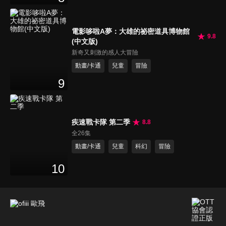
電影哆啦A夢：大雄的祕密道具博物館
9.8
(中文版)
新奇又刺激的感人大冒險
動畫/卡通
兒童
冒險
9
疾速戰卡隊 第二季
8.8
全26集
動畫/卡通
兒童
科幻
冒險
10