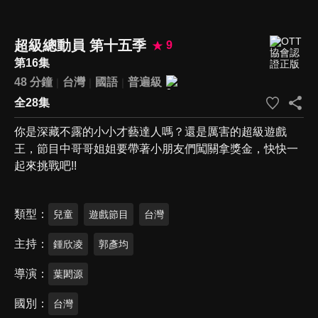
超級總動員 第十五季
9
第16集
48 分鐘
台灣
國語
普遍級
全28集
你是深藏不露的小小才藝達人嗎？還是厲害的超級遊戲
王，節目中哥哥姐姐要帶著小朋友們闖關拿獎金，快快一
起來挑戰吧!!
類型
兒童
遊戲節目
台灣
主持
鍾欣凌
郭彥均
導演
葉閎源
國別
台灣