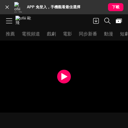
APP 免登入，手機觀看最佳選擇
下載
推薦
電視頻道
戲劇
電影
同步新番
動漫
短