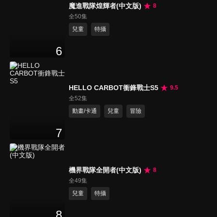
魔進戰隊煌輝者(中文版)
8
全50集
兒童
特攝
6
HELLO CARBOT衝鋒戰士S5
9.5
全52集
動畫/卡通
兒童
冒險
7
機界戰隊全開者(中文版)
8
全49集
兒童
特攝
8