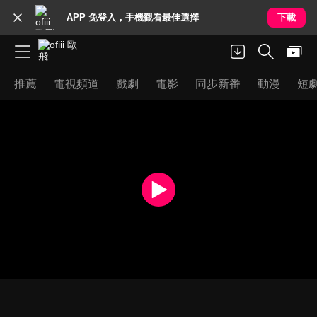
APP 免登入，手機觀看最佳選擇
下載
推薦
電視頻道
戲劇
電影
同步新番
動漫
短