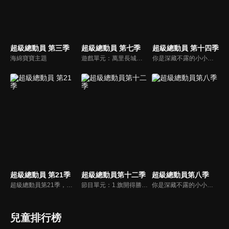
超級總動員 第三季
超級總動員 第七季
超級總動員 第十四季
海綿寶寶主題
遊戲單元：萬里長城、天才小釣手、螺帽疊羅漢、眼明手筷、彈指神功、打擊出去。節目中哥哥姐姐要帶著小朋友們闖關拿獎金，快快一起來挑戰吧!!
你是深藏不露的小小才藝達人嗎？還是厲害的超級遊戲王，節目中哥哥姐姐要帶著小朋友們闖關拿獎金，快快一起來挑戰吧!!
超級總動員 第21季
超級總動員第十二季
超級總動員第八季
超級總動員第21季，全新場景、全新內容 、全新遊戲關卡，跟著超級總動員一起環遊世界！考驗好友和團體的合作默契，腦力激盪、精采絕倫才藝秀、十八般武藝完美演出。全國小學校際交流與趣味競技比賽，適合全家觀賞的優質益智節目！
節目單元：1.旗開得勝。2.老師點點名。3.超級偶像。4. OOXX。5.環環相扣。你是深藏不露的小小才藝達人嗎？還是厲害的超級遊戲王，節目中哥哥姐姐要帶著小朋友們闖關拿獎金，快快一起來挑戰吧!!
你是深藏不露的小小才藝達人嗎？還是厲害的超級遊戲王，節目中哥哥姐姐要帶著小朋友們闖關拿獎金，快快一起來挑戰吧!!
兒童排行榜