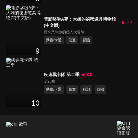
電影哆啦A夢：大雄的祕密道具博物館
9.8
(中文版)
新奇又刺激的感人大冒險
動畫/卡通
兒童
冒險
9
疾速戰卡隊 第二季
8.8
全26集
動畫/卡通
兒童
科幻
冒險
10