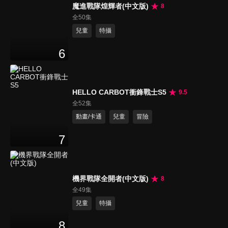
魔進戰隊煌輝者(中文版)
8
全50集
兒童
特攝
6
HELLO CARBOT衝鋒戰士S5
9.5
全52集
動畫/卡通
兒童
冒險
7
機界戰隊全開者(中文版)
8
全49集
兒童
特攝
8