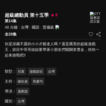
超級總動員 第十五季
9
第14集
48 分鐘
台灣
國語
普遍級
全28集
你是深藏不露的小小才藝達人嗎？還是厲害的超級遊戲
王，節目中哥哥姐姐要帶著小朋友們闖關拿獎金，快快一
起來挑戰吧!!
類型
兒童
遊戲節目
台灣
主持
鍾欣凌
郭彥均
導演
葉閎源
國別
台灣