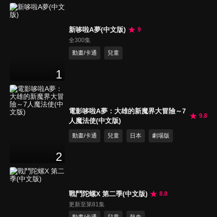
新哆啦A夢(中文版)
9
全300集
動畫/卡通
兒童
1
電影哆啦A夢：大雄的新魔界大冒險～7
9.8
人魔法使(中文版)
動畫/卡通
兒童
日本
劇場版
2
戰鬥陀螺X 第二季(中文版)
8.8
更新至第81集
動畫/卡通
兒童
熱血