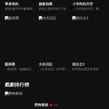
單身有約
超級拍檔
小市民的天空
描述5個不同年齡層單身女子的愛情、婚姻觀。
薛浩仁是NEWS TV史上最年輕的王牌主播，安孝琪是一直崇拜他的地方電視台小記者，一場天外飛來的車禍讓她遇到了他，只是她萬萬沒有想到，薛浩仁居然趁機剽竊了她的獨家新聞，幻想破滅的她化悲憤為力量，誓言一定要打敗他，未料，冤冤相報的結果，浩仁與孝琪兩人結婚，一家子喜氣洋洋。
《小市民的天空》蔡明亮擔任策劃，交由不同導演負責，蔡明亮自己編導了其中的四部：《我的名字叫做瑪麗》、《麗香的感情線》、《阿雄的初戀情人》和《給我一個家》。
藍與黑
大兵日記
四分之3
《藍與黑》改編自王藍所著的同名長篇小說（1958年發行，該書被譽為四大抗戰小說之一），故事發生在民國26年對日抗戰爆發到39年國民政府遷台期間，場景則橫跨天津、北平、重慶、上海到台灣，描述孤女唐琪、千金大小姐鄭美莊與孤兒張醒亞「兩女一男」之間，一段見證大時代的烽火戀。
《大兵日記》以中華民國陸軍軍事訓練為題材，是金鰲勳執導的第一部連續劇；其中第1至第23集故事背景為位於台東縣的陸軍台東防衛司令部太平營區新兵訓練中心，自第24集始移往陸軍特戰部隊。
和宇因父親意外過世而回到家鄉，面臨被迫接手的賣菜車生意，以及因跛腳而過度保護他的母親，頓時讓和宇的世界瞬間崩塌，陷入絕望。就在此時，和宇遇見駐村藝術家玟萱，第一個不把自己跛腳當回事的女孩，還約跛腳的自己去騎單車，她在和宇混亂的世界裡，開了一扇窗，並協助他重新理解所謂的家庭。
戲劇排行榜
野狗骨頭
8.6