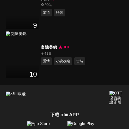
全29集
愛情
時裝
9
良陳美錦
8.8
全41集
愛情
小說改編
古裝
10
下載 ofiii APP