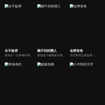
永不缺席
聽不到的戀人
金牌老爸
瑞奇在一次車禍中遇到汪芳與李柏文好心輸血，三人因輸血而相識，相知，進而相惜，並定下13日條約，三人於每月的13日約定相見，永不缺席。
蘇葵從小被蘇家夫婦收養 失去家人的蘇葵對自己一無所知。她問母親，為什麼我的聲音不見了？母親則用夢幻的美人魚童話來安慰蘇葵，並且在將來的某一天，王子會來付出他的真愛，美妙的聲音就會回到蘇葵身邊了…
法式料理主廚金牌（屈中恆）與好友吳誠信（卜學亮）合開法式餐廳，不料，因資金週轉不良，誠信不告而別，金牌面臨積欠員工薪水及房租壓力，只得放棄苦心經營半年的餐廳，帶著妻女回家投靠母親（方芳）。精通料理卻對經營理財一竅不通的他，重新尋找工作卻處處碰壁，他的創業理想真能實現嗎？