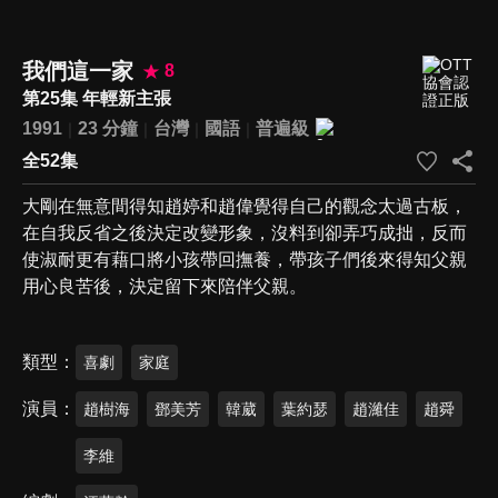
我們這一家
8
第25集 年輕新主張
1991
23 分鐘
台灣
國語
普遍級
全52集
大剛在無意間得知趙婷和趙偉覺得自己的觀念太過古板，
在自我反省之後決定改變形象，沒料到卻弄巧成拙，反而
使淑耐更有藉口將小孩帶回撫養，帶孩子們後來得知父親
用心良苦後，決定留下來陪伴父親。
類型
喜劇
家庭
演員
趙樹海
鄧美芳
韓葳
葉約瑟
趙濰佳
趙舜
李維