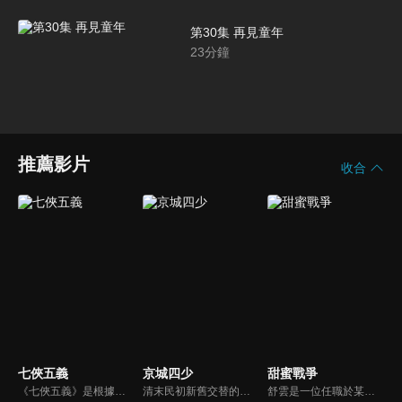
第30集 再見童年
23
分鐘
推薦影片
收合
七俠五義
京城四少
甜蜜戰爭
《七俠五義》是根據中國古典名著《三俠五義》改編，拍攝成的一部演繹大宋王朝龍、虎、犬相依相隨、相爭、相鬥的江湖武俠歷史劇。
清末民初新舊交替的動盪社會中，四個分崩離析的兄弟之間的情義恩怨，一個家庭的悲歡離合，與江湖兒女的至情至愛。本劇榮獲80年金鐘獎最佳連續劇、最佳男主角（張晨光）。
舒雲是一位任職於某市議員服務處的女性​​工作人員，古道熱腸的她在工作上常幫助民眾解決問題，她與她的工作夥伴，家中成員間常發生一些互動的趣事....