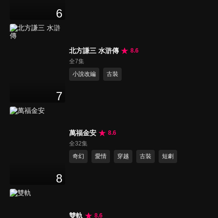
6
北方謙三 水滸傳
8.6
全7集
小說改編
古裝
7
萬福金安
8.6
全32集
奇幻
愛情
穿越
古裝
短劇
8
雙軌
8.6