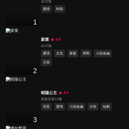
全32集
愛情
時裝
1
家業
8.9
全42集
愛情
文化
家庭
商戰
小說改編
古裝
2
昭陽公主
8.4
更新至第14集
宮廷
愛情
小說改編
古裝
短劇
3