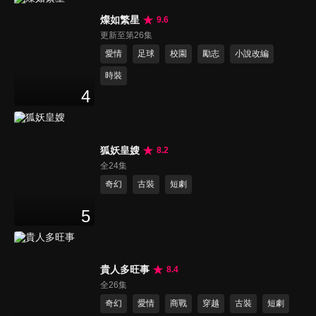
燦如繁星
9.6
更新至第26集
愛情
足球
校園
勵志
小說改編
時裝
4
狐妖皇嫂
8.2
全24集
奇幻
古裝
短劇
5
貴人多旺事
8.4
全26集
奇幻
愛情
商戰
穿越
古裝
短劇