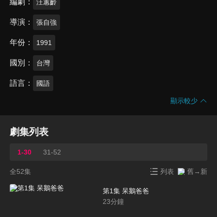
編劇
汪蕙齡
導演
張自強
年份
1991
國別
台灣
語言
國語
顯示較少
劇集列表
1-30
31-52
全52集
列表
舊→新
第1集 呆鵝爸爸
23
分鐘