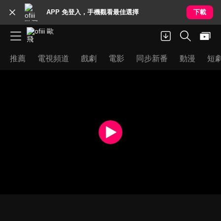
APP 免登入，手機觀看最佳選擇
下載
推薦
電視頻道
戲劇
電影
同步新番
動漫
短