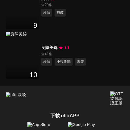
全29集
愛情
時裝
9
良陳美錦
8.8
全41集
愛情
小說改編
古裝
10
下載 ofiii APP