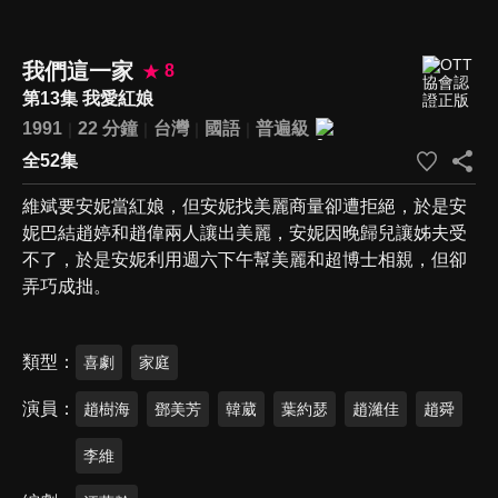
我們這一家
8
第13集 我愛紅娘
1991
22 分鐘
台灣
國語
普遍級
全52集
維斌要安妮當紅娘，但安妮找美麗商量卻遭拒絕，於是安
妮巴結趙婷和趙偉兩人讓出美麗，安妮因晚歸兒讓姊夫受
不了，於是安妮利用週六下午幫美麗和超博士相親，但卻
弄巧成拙。
類型
喜劇
家庭
演員
趙樹海
鄧美芳
韓葳
葉約瑟
趙濰佳
趙舜
李維