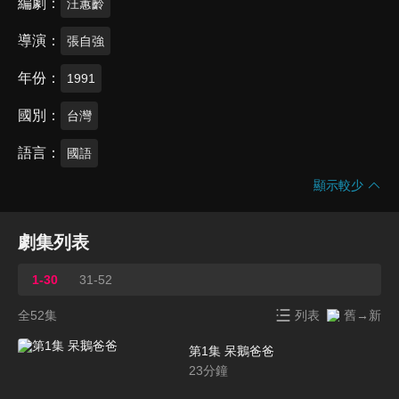
編劇
汪蕙齡
導演
張自強
年份
1991
國別
台灣
語言
國語
顯示較少
劇集列表
1-30
31-52
全52集
列表
舊→新
第1集 呆鵝爸爸
23
分鐘