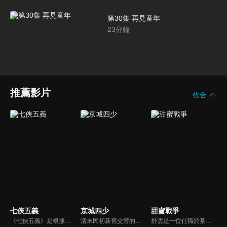
第30集 再見童年
23
分鐘
推薦影片
收合
七俠五義
京城四少
甜蜜戰爭
《七俠五義》是根據中國古典名著《三俠五義》改編，拍攝成的一部演繹大宋王朝龍、虎、犬相依相隨、相爭、相鬥的江湖武俠歷史劇。
清末民初新舊交替的動盪社會中，四個分崩離析的兄弟之間的情義恩怨，一個家庭的悲歡離合，與江湖兒女的至情至愛。本劇榮獲80年金鐘獎最佳連續劇、最佳男主角（張晨光）。
舒雲是一位任職於某市議員服務處的女性​​工作人員，古道熱腸的她在工作上常幫助民眾解決問題，她與她的工作夥伴，家中成員間常發生一些互動的趣事....