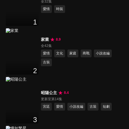
全32集
愛情
時裝
1
家業
8.9
全42集
愛情
文化
家庭
商戰
小說改編
古裝
2
昭陽公主
8.4
更新至第14集
宮廷
愛情
小說改編
古裝
短劇
3