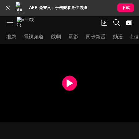
APP 免登入，手機觀看最佳選擇
下載
推薦
電視頻道
戲劇
電影
同步新番
動漫
短