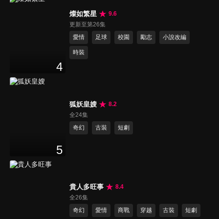
燦如繁星
9.6
更新至第26集
愛情
足球
校園
勵志
小說改編
時裝
4
狐妖皇嫂
8.2
全24集
奇幻
古裝
短劇
5
貴人多旺事
8.4
全26集
奇幻
愛情
商戰
穿越
古裝
短劇