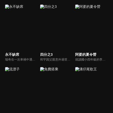
永不缺席
四分之3
阿婆的夏令營
瑞奇在一次車禍中遇到汪芳與李柏文好心輸血，三人因輸血而相識，相知，進而相惜，並定下13日條約，三人於每月的13日約定相見，永不缺席。
和宇因父親意外過世而回到家鄉，面臨被迫接手的賣菜車生意，以及因跛腳而過度保護他的母親，頓時讓和宇的世界瞬間崩塌，陷入絕望。就在此時，和宇遇見駐村藝術家玟萱，第一個不把自己跛腳當回事的女孩，還約跛腳的自己去騎單車，她在和宇混亂的世界裡，開了一扇窗，並協助他重新理解所謂的家庭。
就讀國小四年級的李軒，對快到的暑假有很多美好想法，沒想到放暑假前一天，爸爸被派到外地、媽媽出差，爸爸只好半哄半騙帶李軒回花蓮老家。因為跟阿婆非常不熟，再加上阿婆家都是他討厭的藥草味，又沒有電動和網路，又一直逼他做家事、吃青菜，於是李軒一心想要逃離阿婆家、逃離這個變成惡夢的暑假！