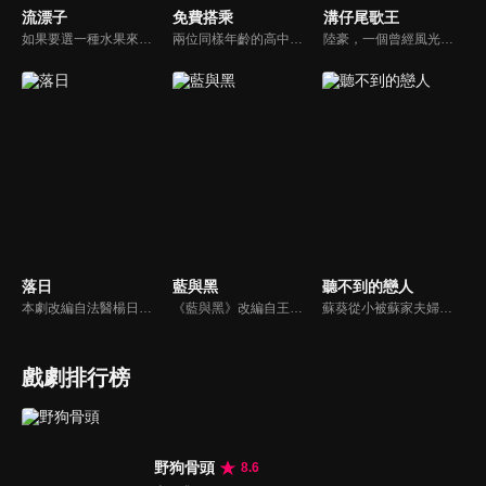
流漂子
免費搭乘
溝仔尾歌王
如果要選一種水果來代表，你的青春滋味會是什麼？對永康街知名冰店的老闆小羅而言，也許青春的滋味就是芒果吧！《流漂子》以小羅的成長經歷為題材，讓觀眾看見一個出生於民國50年代的青年，如何揮灑年輕的熱情與愛情，找出自己所行的道路，並同時映照近三十年來台灣社會的演變。
兩位同樣年齡的高中生，因為一張眷屬乘車證而有了交集；周瑞明為何冒名使用著別人的眷屬乘車證？那個叫呂理成的高中生，又為何會弄掉了他的眷屬乘車證呢？時間悠悠晃晃過了三十多年，所有的故事也將被一一揭開…
陸豪，一個曾經風光但現在落魄返鄉的失意歌王，不得志的抑鬱及妻子的離開讓他成了酒鬼，但內心仍是個極為疼愛子女的父親。他的女兒紅紅因為害怕再失去親人，努力維繫著家庭；兒子陸江江厭惡父親讓自己在眾人面前抬不起頭，卻又無法完全割捨親情。
落日
藍與黑
聽不到的戀人
本劇改編自法醫楊日松先生一生所遭遇的真實案件。敘述終身奉獻台灣法醫志業、不求名利但求正義的法醫楊百川(劇中名)，及其從事於第一線法網工作的摯友、長官及學生，所共同面臨的刑事案件挑戰，是一部題材特殊且富社會意義的傳記式警匪推理劇集。
《藍與黑》改編自王藍所著的同名長篇小說（1958年發行，該書被譽為四大抗戰小說之一），故事發生在民國26年對日抗戰爆發到39年國民政府遷台期間，場景則橫跨天津、北平、重慶、上海到台灣，描述孤女唐琪、千金大小姐鄭美莊與孤兒張醒亞「兩女一男」之間，一段見證大時代的烽火戀。
蘇葵從小被蘇家夫婦收養 失去家人的蘇葵對自己一無所知。她問母親，為什麼我的聲音不見了？母親則用夢幻的美人魚童話來安慰蘇葵，並且在將來的某一天，王子會來付出他的真愛，美妙的聲音就會回到蘇葵身邊了…
戲劇排行榜
野狗骨頭
8.6