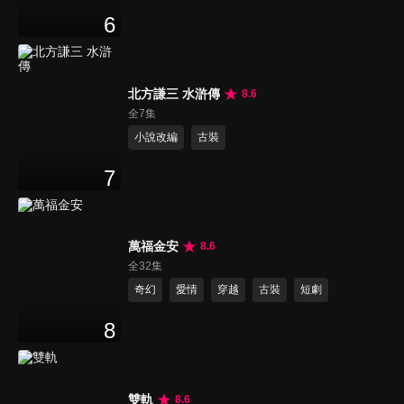
6
北方謙三 水滸傳
8.6
全7集
小說改編
古裝
7
萬福金安
8.6
全32集
奇幻
愛情
穿越
古裝
短劇
8
雙軌
8.6