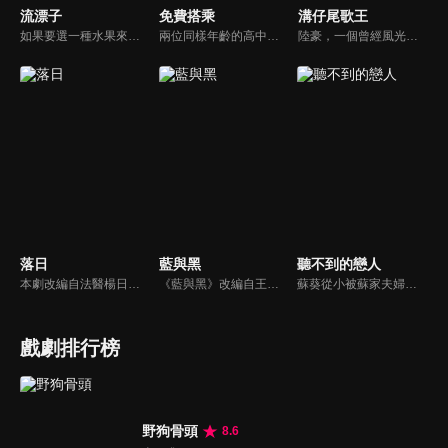
流漂子
免費搭乘
溝仔尾歌王
如果要選一種水果來代表，你的青春滋味會是什麼？對永康街知名冰店的老闆小羅而言，也許青春的滋味就是芒果吧！《流漂子》以小羅的成長經歷為題材，讓觀眾看見一個出生於民國50年代的青年，如何揮灑年輕的熱情與愛情，找出自己所行的道路，並同時映照近三十年來台灣社會的演變。
兩位同樣年齡的高中生，因為一張眷屬乘車證而有了交集；周瑞明為何冒名使用著別人的眷屬乘車證？那個叫呂理成的高中生，又為何會弄掉了他的眷屬乘車證呢？時間悠悠晃晃過了三十多年，所有的故事也將被一一揭開…
陸豪，一個曾經風光但現在落魄返鄉的失意歌王，不得志的抑鬱及妻子的離開讓他成了酒鬼，但內心仍是個極為疼愛子女的父親。他的女兒紅紅因為害怕再失去親人，努力維繫著家庭；兒子陸江江厭惡父親讓自己在眾人面前抬不起頭，卻又無法完全割捨親情。
落日
藍與黑
聽不到的戀人
本劇改編自法醫楊日松先生一生所遭遇的真實案件。敘述終身奉獻台灣法醫志業、不求名利但求正義的法醫楊百川(劇中名)，及其從事於第一線法網工作的摯友、長官及學生，所共同面臨的刑事案件挑戰，是一部題材特殊且富社會意義的傳記式警匪推理劇集。
《藍與黑》改編自王藍所著的同名長篇小說（1958年發行，該書被譽為四大抗戰小說之一），故事發生在民國26年對日抗戰爆發到39年國民政府遷台期間，場景則橫跨天津、北平、重慶、上海到台灣，描述孤女唐琪、千金大小姐鄭美莊與孤兒張醒亞「兩女一男」之間，一段見證大時代的烽火戀。
蘇葵從小被蘇家夫婦收養 失去家人的蘇葵對自己一無所知。她問母親，為什麼我的聲音不見了？母親則用夢幻的美人魚童話來安慰蘇葵，並且在將來的某一天，王子會來付出他的真愛，美妙的聲音就會回到蘇葵身邊了…
戲劇排行榜
野狗骨頭
8.6