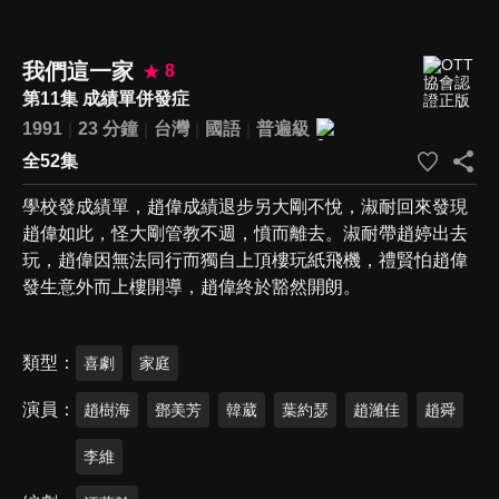
我們這一家
8
第11集 成績單併發症
1991
23 分鐘
台灣
國語
普遍級
全52集
學校發成績單，趙偉成績退步另大剛不悅，淑耐回來發現
趙偉如此，怪大剛管教不週，憤而離去。淑耐帶趙婷出去
玩，趙偉因無法同行而獨自上頂樓玩紙飛機，禮賢怕趙偉
發生意外而上樓開導，趙偉終於豁然開朗。
類型
喜劇
家庭
演員
趙樹海
鄧美芳
韓葳
葉約瑟
趙濰佳
趙舜
李維