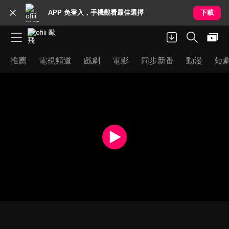
APP 免登入，手機觀看最佳選擇
下載
推薦
電視頻道
戲劇
電影
同步新番
動漫
短