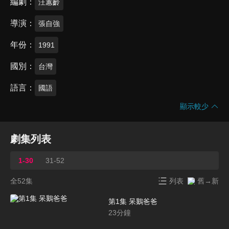
編劇
汪蕙齡
導演
張自強
年份
1991
國別
台灣
語言
國語
顯示較少
劇集列表
1-30
31-52
全52集
列表
舊→新
第1集 呆鵝爸爸
23
分鐘