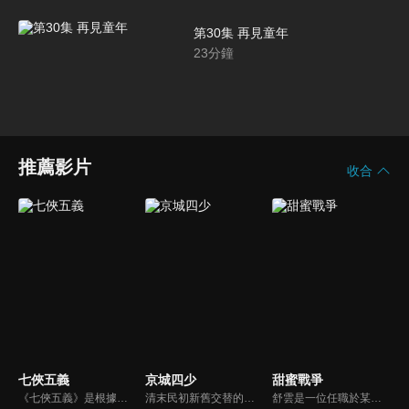
第30集 再見童年
23
分鐘
推薦影片
收合
七俠五義
京城四少
甜蜜戰爭
《七俠五義》是根據中國古典名著《三俠五義》改編，拍攝成的一部演繹大宋王朝龍、虎、犬相依相隨、相爭、相鬥的江湖武俠歷史劇。
清末民初新舊交替的動盪社會中，四個分崩離析的兄弟之間的情義恩怨，一個家庭的悲歡離合，與江湖兒女的至情至愛。本劇榮獲80年金鐘獎最佳連續劇、最佳男主角（張晨光）。
舒雲是一位任職於某市議員服務處的女性​​工作人員，古道熱腸的她在工作上常幫助民眾解決問題，她與她的工作夥伴，家中成員間常發生一些互動的趣事....