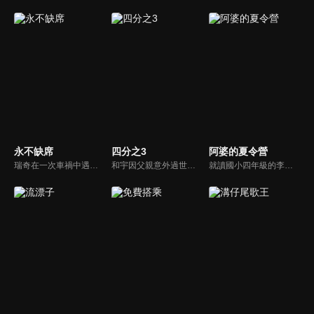
永不缺席
四分之3
阿婆的夏令營
瑞奇在一次車禍中遇到汪芳與李柏文好心輸血，三人因輸血而相識，相知，進而相惜，並定下13日條約，三人於每月的13日約定相見，永不缺席。
和宇因父親意外過世而回到家鄉，面臨被迫接手的賣菜車生意，以及因跛腳而過度保護他的母親，頓時讓和宇的世界瞬間崩塌，陷入絕望。就在此時，和宇遇見駐村藝術家玟萱，第一個不把自己跛腳當回事的女孩，還約跛腳的自己去騎單車，她在和宇混亂的世界裡，開了一扇窗，並協助他重新理解所謂的家庭。
就讀國小四年級的李軒，對快到的暑假有很多美好想法，沒想到放暑假前一天，爸爸被派到外地、媽媽出差，爸爸只好半哄半騙帶李軒回花蓮老家。因為跟阿婆非常不熟，再加上阿婆家都是他討厭的藥草味，又沒有電動和網路，又一直逼他做家事、吃青菜，於是李軒一心想要逃離阿婆家、逃離這個變成惡夢的暑假！