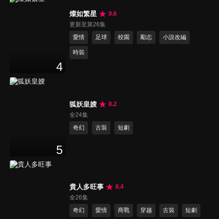
燦如繁星
9.6
更新至第26集
愛情
足球
校園
勵志
小說改編
時裝
4
狐妖皇嫂
8.2
全24集
奇幻
古裝
短劇
5
貴人多旺事
8.4
全26集
奇幻
愛情
商戰
穿越
古裝
短劇