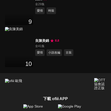
全29集
愛情
時裝
9
良陳美錦
8.8
全41集
愛情
小說改編
古裝
10
下載 ofiii APP