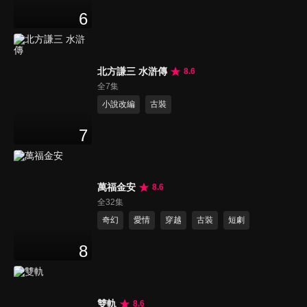
6
北方謙三 水滸傳
8.6
全7集
小說改編
古裝
7
萬福金安
8.6
全32集
奇幻
愛情
穿越
古裝
短劇
8
雙軌
8.6