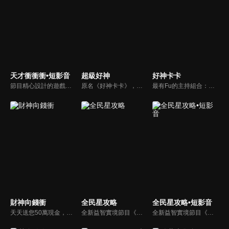
天才衝衝衝•短影音
超級好神
好神卡卡
節目精心設計的遊戲內容，包括深受觀眾喜愛並且火紅於各大專院校的【TEMPO系列】，考驗藝人用肢體表達能力以及聯想能力的【你是WORD演】、【會演是英雄】，考驗英文程度的【EAR傳耳ABC】，超簡單、超爆笑的【看你怎麼說】，以及考驗藝人反應、機智以及隊友默契的【不可能的默契】等單元，逗趣又爆笑！
原名《好神卡卡》，後改名為《超級好神》，是一檔益智類綜藝節目，由「A咖天王」徐乃麟搭配黃鐙輝主持。「好神智慧王」、「好神記憶王」、「誰是爆點王」、「好神送好禮」四個單元，讓來賓一較高下。比反應，比記憶，比機智，比膽識，幸運女神的眷顧與遠離永遠都是個未知數！
最有Fu的主持組合：「A咖天王」徐乃麟+「好神天心」朱芯儀+「真理大學校花」洪棠+「台大獸醫碩士」LYDIA。遊戲的層層關卡，來賓必須要和主持人比反應，比記憶，比機智，比膽識，幸運女神的眷顧與遠離永遠都是個未知數！
財神向錢衝
全民星攻略
全民星攻略•短影音
天天送您50萬現金，還有汽車大獎！不考智力、體力，挑戰家人、同事、同學、朋友互相了解的成渡和共同生活經驗。快來參加《財神向前衝》大獎通通送給您。
全新益智實境節目《全民星攻略》，由館長曾國城擔任把關者，考驗著每個來挑戰九宮格益智遊戲藝人明星。想要攻略九宮格關卡，透過創意聯想、邏輯推理、理想分析，才有機會獲取智慧星幣，帶走夢幻大獎。
全新益智實境節目《全民星攻略》，由館長曾國城擔任把關者，考驗著每個來挑戰九宮格益智遊戲藝人明星。想要攻略九宮格關卡，透過創意聯想、邏輯推理、理想分析，才有機會獲取智慧星幣，帶走夢幻大獎。