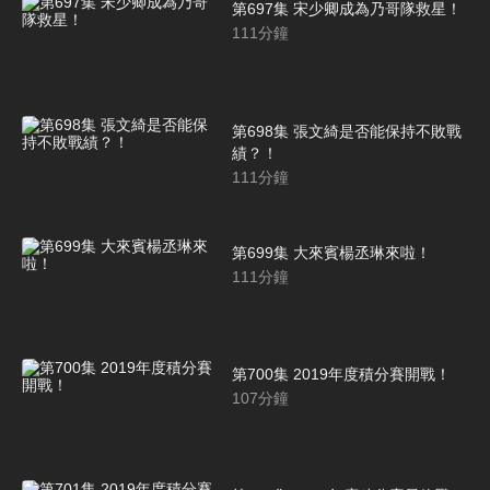
第697集 宋少卿成為乃哥隊救星！
111
分鐘
第698集 張文綺是否能保持不敗戰
績？！
111
分鐘
第699集 大來賓楊丞琳來啦！
111
分鐘
第700集 2019年度積分賽開戰！
107
分鐘