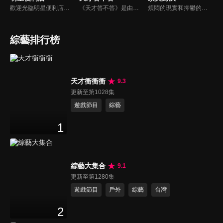
歡迎光臨明星便利店！你覺得便利店裡面有什麼？關東煮？茶葉蛋？還是讓你尖叫的大明星？一家擁有明星的便利店，到底有多稀奇，你會不會想要光臨呢？
《天才答不答》是由吳宗憲和吳怡霈共同主持的益智節目。節目設立高額的獎金來考驗藝人們真實的人性，同時將題目立體化，讓你身歷其境去冒險答題。更有哪些出乎意料的處罰，讓藝人羞愧的不想再答錯！一個最接近「人性」與「真實」的益智節目，現在就讓吳宗憲帶你輕鬆玩轉知識。
煩悶的現實和抑鬱的社會，你需要的就是笑、大聲笑、開口笑，《頂尖對決》就要你笑到落ㄟ骸，最具綜藝實力的庹宗康，和喜感十足的納豆各自領軍對抗，藝人搞笑pk笑果十足，《頂尖對決》讓你忘掉一週煩惱！
綜藝排行榜
天才衝衝衝
9.3
更新至第1028集
遊戲節目
綜藝
1
綜藝大集合
9.1
更新至第1280集
遊戲節目
戶外
綜藝
台灣
2