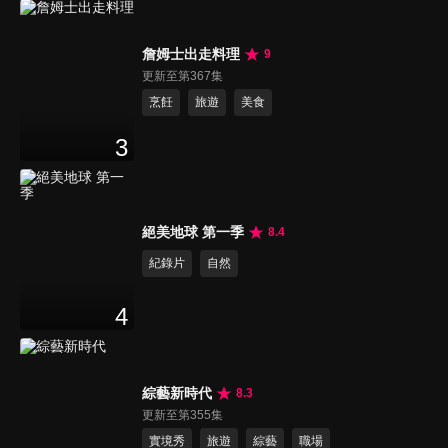
詹姆士出走料理
9
更新至第367集
烹飪
旅遊
美食
3
絕美地球 第一季
8.4
紀錄片
自然
4
綜藝新時代
8.3
更新至第355集
實境秀
旅遊
綜藝
職場