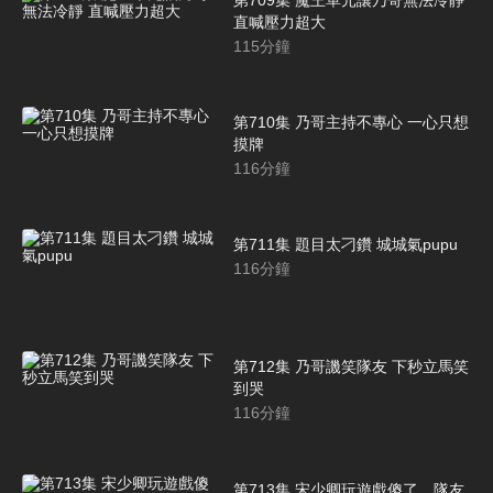
直喊壓力超大
115
分鐘
第710集 乃哥主持不專心 一心只想
摸牌
116
分鐘
第711集 題目太刁鑽 城城氣pupu
116
分鐘
第712集 乃哥譏笑隊友 下秒立馬笑
到哭
116
分鐘
第713集 宋少卿玩遊戲傻了，隊友