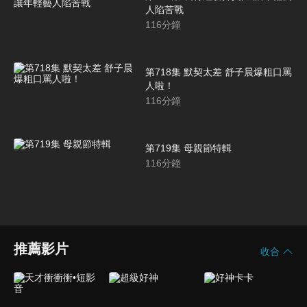
人陷苦戰
116
分鐘
第718集 默契太差 舒子晨爆粗口罵
人啦！
116
分鐘
第719集 母親節特輯
116
分鐘
推薦影片
收合