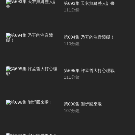
第693集 天衣無縫整人計畫
111
分鐘
第694集 乃哥的注音障礙！
110
分鐘
第695集 許孟哲大打心理戰
111
分鐘
第696集 謝忻回來啦！
107
分鐘