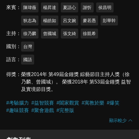
來賓
陳瑋薇
楊昇達
夏語心
謝忻
侯昌明
狄志為
楊皓如
呂文婉
麥若愚
彭華幹
主持
徐乃麟
曾國城
張文綺
徐凱希
國別
台灣
語言
國語
得獎
榮獲2014年 第49屆金鐘獎 綜藝節目主持人獎（徐
乃麟、曾國城）。 榮獲2018年 第53屆金鐘獎 益智
及實境節目獎。
#
考驗腦力
#
益智競賽
#
闔家觀賞
#
寓教於樂
#
爆笑
#
趣味競賽
#
聚會遊戲
#
完整版
顯示較少