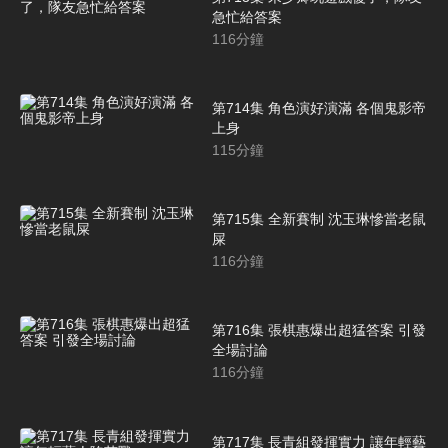
急忙給答案
116
分鐘
第714集 角色演好演滿 各個鬼影帝
上身
115
分鐘
第715集 全新賽制 沈玉琳慘當老鼠
屎
116
分鐘
第716集 張棋惠爆出超猛答案 引發
全場討論
116
分鐘
第717集 長青組發揮實力 讓年輕藝