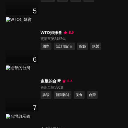
5
WTO姐妹會
8.9
更新至第3487集
國際
談話性節目
綜藝
娛樂
6
進擊的台灣
8.2
更新至第586集
訪談
新聞雜誌
美食
台灣
7