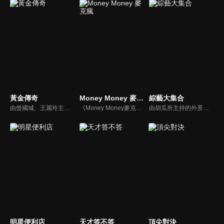
黃金傳奇
Money Money 麥克瘋
綜藝大集合
由曾國城、王麗玲主持，許多人記憶中的經典外景綜藝節目之一。每次闖關成功的隊伍，可獲得藏寶圖；拼湊出完整藏寶圖者，可憑著藏寶圖提示至寶箱放置處；最後以正確寶箱之正確答案鑰匙開啟成功者，除隊長本身外的每位參賽者，即可獲得價值新台幣5萬元之黃金金牌。
《Money Money麥克瘋》節目強調不比音準、不比音色，也不比外型、外貌、氣質、長相等如何，只強調只要歌詞記得牢，就可以參加比賽。
由胡瓜所主持的外景綜藝節目，秉持著「幸福好運到，獎金送夠夠」的精神，和眾多藝人與鄉親同樂玩遊戲拿獎金，介紹各地的人文、美食、特產等，提供豐富多元的內容，不間斷的笑料，讓您忘卻一切煩惱、開懷大笑。
明星便利店
天才答不答
頂尖對決