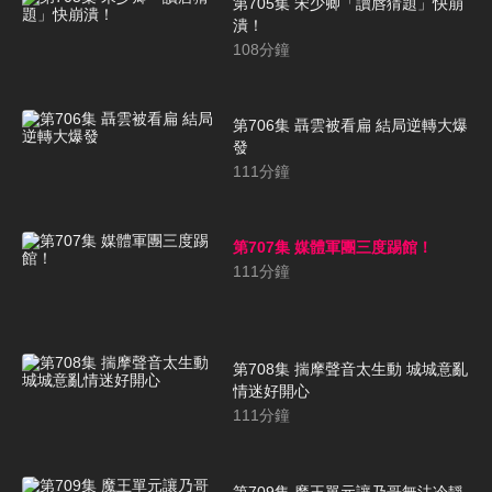
第705集 宋少卿「讀唇猜題」快崩
潰！
108
分鐘
第706集 聶雲被看扁 結局逆轉大爆
發
111
分鐘
第707集 媒體軍團三度踢館！
111
分鐘
第708集 揣摩聲音太生動 城城意亂
情迷好開心
111
分鐘
第709集 魔王單元讓乃哥無法冷靜