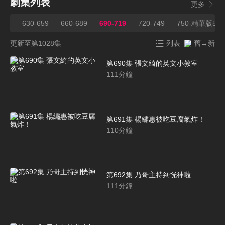
劇集列表
更多
629
630-659
660-689
690-719
720-749
750-精華版5
更新至第1028集
列表
舊→新
第690集 張文綺的英文小教室
111
分鐘
第691集 楊繡惠被吃豆腐氣炸！
110
分鐘
第692集 乃哥主持到恍神啦
111
分鐘