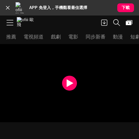
APP 免登入，手機觀看最佳選擇
下載
推薦
電視頻道
戲劇
電影
同步新番
動漫
短