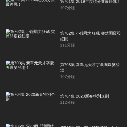
第701集 2019年度積分賽最終戰！
107
分鐘
第702集 小鐘戰力狂飆 突然開竅殺
紅眼
111
分鐘
第703集 新單元天才字囊團爆笑登
場！
107
分鐘
第704集 2020新春特別企劃
112
分鐘