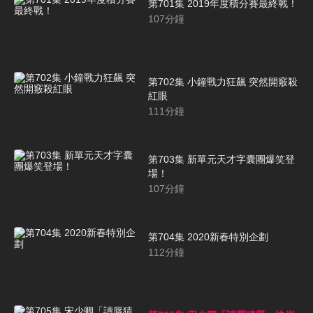
第701集 2019年度積分賽最終戰！
107
分鐘
第702集 小鐘戰力狂飆 突然開竅殺
紅眼
111
分鐘
第703集 新單元天才字囊團爆笑登
場！
107
分鐘
第704集 2020新春特別企劃
112
分鐘