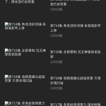
急忙給答案
116
分鐘
第714集 角色演好演滿 各個鬼影帝
上身
115
分鐘
第715集 全新賽制 沈玉琳慘當老鼠
屎
116
分鐘
第716集 張棋惠爆出超猛答案 引發
全場討論
116
分鐘
第717集 長青組發揮實力 讓年輕藝