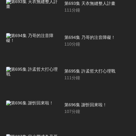
第693集 天衣無縫整人計畫
111
分鐘
第694集 乃哥的注音障礙！
110
分鐘
第695集 許孟哲大打心理戰
111
分鐘
第696集 謝忻回來啦！
107
分鐘