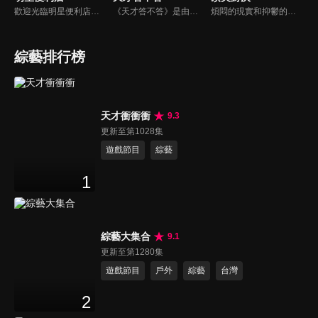
歡迎光臨明星便利店！你覺得便利店裡面有什麼？關東煮？茶葉蛋？還是讓你尖叫的大明星？一家擁有明星的便利店，到底有多稀奇，你會不會想要光臨呢？
《天才答不答》是由吳宗憲和吳怡霈共同主持的益智節目。節目設立高額的獎金來考驗藝人們真實的人性，同時將題目立體化，讓你身歷其境去冒險答題。更有哪些出乎意料的處罰，讓藝人羞愧的不想再答錯！一個最接近「人性」與「真實」的益智節目，現在就讓吳宗憲帶你輕鬆玩轉知識。
煩悶的現實和抑鬱的社會，你需要的就是笑、大聲笑、開口笑，《頂尖對決》就要你笑到落ㄟ骸，最具綜藝實力的庹宗康，和喜感十足的納豆各自領軍對抗，藝人搞笑pk笑果十足，《頂尖對決》讓你忘掉一週煩惱！
綜藝排行榜
天才衝衝衝
9.3
更新至第1028集
遊戲節目
綜藝
1
綜藝大集合
9.1
更新至第1280集
遊戲節目
戶外
綜藝
台灣
2