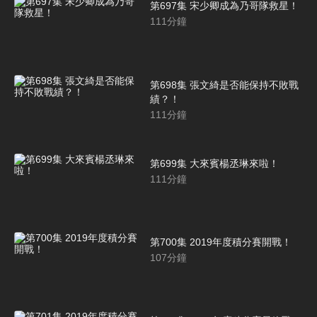
第697集 宋少卿成為乃哥隊救星！
111
分鐘
第698集 張文綺是否能保持不敗戰
績？！
111
分鐘
第699集 大來賓楊丞琳來啦！
111
分鐘
第700集 2019年度積分賽開戰！
107
分鐘