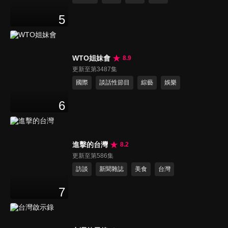
5
WTO姐妹會
8.9
更新至第3487集
國際
談話性節目
綜藝
娛樂
6
進擊的台灣
8.2
更新至第586集
訪談
新聞雜誌
美食
台灣
7