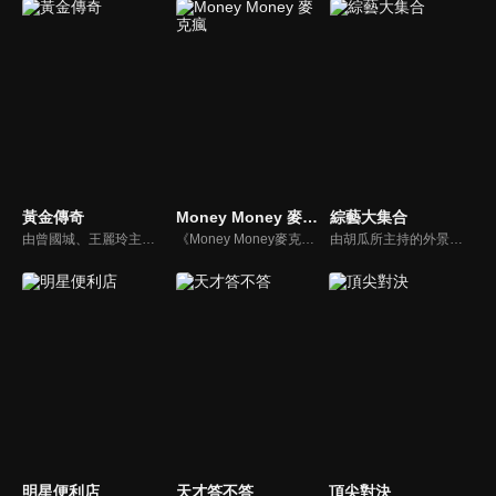
黃金傳奇
Money Money 麥克瘋
綜藝大集合
由曾國城、王麗玲主持，許多人記憶中的經典外景綜藝節目之一。每次闖關成功的隊伍，可獲得藏寶圖；拼湊出完整藏寶圖者，可憑著藏寶圖提示至寶箱放置處；最後以正確寶箱之正確答案鑰匙開啟成功者，除隊長本身外的每位參賽者，即可獲得價值新台幣5萬元之黃金金牌。
《Money Money麥克瘋》節目強調不比音準、不比音色，也不比外型、外貌、氣質、長相等如何，只強調只要歌詞記得牢，就可以參加比賽。
由胡瓜所主持的外景綜藝節目，秉持著「幸福好運到，獎金送夠夠」的精神，和眾多藝人與鄉親同樂玩遊戲拿獎金，介紹各地的人文、美食、特產等，提供豐富多元的內容，不間斷的笑料，讓您忘卻一切煩惱、開懷大笑。
明星便利店
天才答不答
頂尖對決