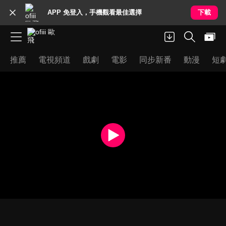
APP 免登入，手機觀看最佳選擇
下載
推薦
電視頻道
戲劇
電影
同步新番
動漫
短