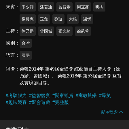
來賓
宋少卿
潘若迪
曾智希
周宜霈
明杰
楊繡惠
玉兔
劉璇
大根
謝忻
主持
徐乃麟
曾國城
張文綺
徐凱希
國別
台灣
語言
國語
得獎
榮獲2014年 第49屆金鐘獎 綜藝節目主持人獎（徐
乃麟、曾國城）。 榮獲2018年 第53屆金鐘獎 益智
及實境節目獎。
#
考驗腦力
#
益智競賽
#
闔家觀賞
#
寓教於樂
#
爆笑
#
趣味競賽
#
聚會遊戲
#
完整版
顯示較少