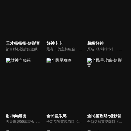
天才衝衝衝•短影音
好神卡卡
超級好神
節目精心設計的遊戲內容，包括深受觀眾喜愛並且火紅於各大專院校的【TEMPO系列】，考驗藝人用肢體表達能力以及聯想能力的【你是WORD演】、【會演是英雄】，考驗英文程度的【EAR傳耳ABC】，超簡單、超爆笑的【看你怎麼說】，以及考驗藝人反應、機智以及隊友默契的【不可能的默契】等單元，逗趣又爆笑！
最有Fu的主持組合：「A咖天王」徐乃麟+「好神天心」朱芯儀+「真理大學校花」洪棠+「台大獸醫碩士」LYDIA。遊戲的層層關卡，來賓必須要和主持人比反應，比記憶，比機智，比膽識，幸運女神的眷顧與遠離永遠都是個未知數！
原名《好神卡卡》，後改名為《超級好神》，是一檔益智類綜藝節目，由「A咖天王」徐乃麟搭配黃鐙輝主持。「好神智慧王」、「好神記憶王」、「誰是爆點王」、「好神送好禮」四個單元，讓來賓一較高下。比反應，比記憶，比機智，比膽識，幸運女神的眷顧與遠離永遠都是個未知數！
財神向錢衝
全民星攻略
全民星攻略•短影音
天天送您50萬現金，還有汽車大獎！不考智力、體力，挑戰家人、同事、同學、朋友互相了解的成渡和共同生活經驗。快來參加《財神向前衝》大獎通通送給您。
全新益智實境節目《全民星攻略》，由館長曾國城擔任把關者，考驗著每個來挑戰九宮格益智遊戲藝人明星。想要攻略九宮格關卡，透過創意聯想、邏輯推理、理想分析，才有機會獲取智慧星幣，帶走夢幻大獎。
全新益智實境節目《全民星攻略》，由館長曾國城擔任把關者，考驗著每個來挑戰九宮格益智遊戲藝人明星。想要攻略九宮格關卡，透過創意聯想、邏輯推理、理想分析，才有機會獲取智慧星幣，帶走夢幻大獎。