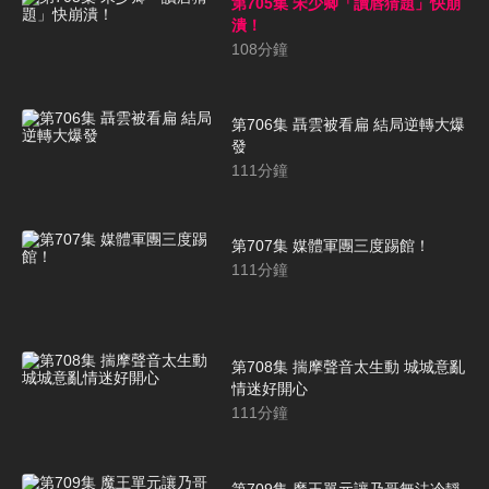
第705集 宋少卿「讀唇猜題」快崩
潰！
108
分鐘
第706集 聶雲被看扁 結局逆轉大爆
發
111
分鐘
第707集 媒體軍團三度踢館！
111
分鐘
第708集 揣摩聲音太生動 城城意亂
情迷好開心
111
分鐘
第709集 魔王單元讓乃哥無法冷靜