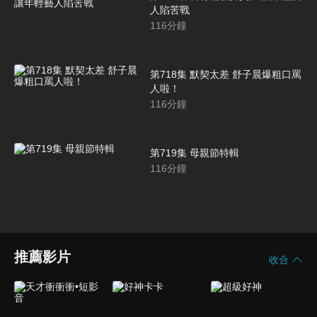
人陷苦戰
116
分鐘
第718集 默契太差 舒子晨爆粗口罵
人啦！
116
分鐘
第719集 母親節特輯
116
分鐘
推薦影片
收合