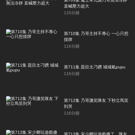
直喊壓力超大
115
分鐘
第710集 乃哥主持不專心 一心只想
摸牌
116
分鐘
第711集 題目太刁鑽 城城氣pupu
116
分鐘
第712集 乃哥譏笑隊友 下秒立馬笑
到哭
116
分鐘
第713集 宋少卿玩遊戲傻了，隊友