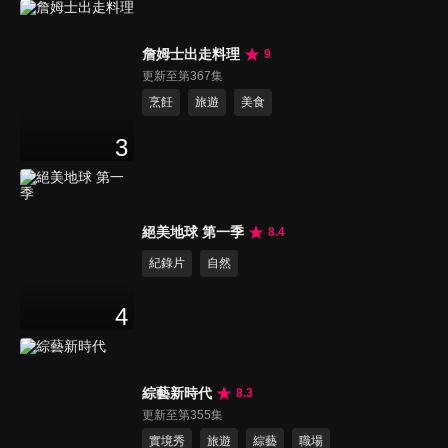
詹姆士出走料理
9
更新至第367集
烹飪
旅遊
美食
3
絕美地球 第一季
8.4
紀錄片
自然
4
綜藝新時代
8.3
更新至第355集
實境秀
旅遊
綜藝
職場