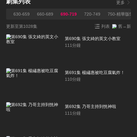
劇集列表
更多
629
630-659
660-689
690-719
720-749
750-精華版5
更新至第1028集
列表
舊→新
第690集 張文綺的英文小教室
111
分鐘
第691集 楊繡惠被吃豆腐氣炸！
110
分鐘
第692集 乃哥主持到恍神啦
111
分鐘