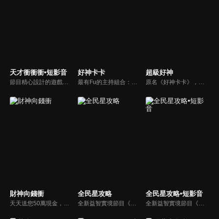
天才衝衝衝•短影音
好神卡卡
超級好神
節目精心設計的遊戲內容，包括深受觀眾喜愛並且火紅於各大專院校的【TEMPO系列】，考驗藝人用肢體表達能力以及聯想能力的【你是WORD演】、【會演是英雄】，考驗英文程度的【EAR傳耳ABC】，超簡單、超爆笑的【看你怎麼說】，以及考驗藝人反應、機智以及隊友默契的【不可能的默契】等單元，逗趣又爆笑！
最有Fu的主持組合：「A咖天王」徐乃麟+「好神天心」朱芯儀+「真理大學校花」洪棠+「台大獸醫碩士」LYDIA。遊戲的層層關卡，來賓必須要和主持人比反應，比記憶，比機智，比膽識，幸運女神的眷顧與遠離永遠都是個未知數！
原名《好神卡卡》，後改名為《超級好神》，是一檔益智類綜藝節目，由「A咖天王」徐乃麟搭配黃鐙輝主持。「好神智慧王」、「好神記憶王」、「誰是爆點王」、「好神送好禮」四個單元，讓來賓一較高下。比反應，比記憶，比機智，比膽識，幸運女神的眷顧與遠離永遠都是個未知數！
財神向錢衝
全民星攻略
全民星攻略•短影音
天天送您50萬現金，還有汽車大獎！不考智力、體力，挑戰家人、同事、同學、朋友互相了解的成渡和共同生活經驗。快來參加《財神向前衝》大獎通通送給您。
全新益智實境節目《全民星攻略》，由館長曾國城擔任把關者，考驗著每個來挑戰九宮格益智遊戲藝人明星。想要攻略九宮格關卡，透過創意聯想、邏輯推理、理想分析，才有機會獲取智慧星幣，帶走夢幻大獎。
全新益智實境節目《全民星攻略》，由館長曾國城擔任把關者，考驗著每個來挑戰九宮格益智遊戲藝人明星。想要攻略九宮格關卡，透過創意聯想、邏輯推理、理想分析，才有機會獲取智慧星幣，帶走夢幻大獎。