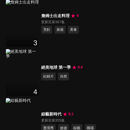
詹姆士出走料理
9
更新至第367集
烹飪
旅遊
美食
3
絕美地球 第一季
8.4
紀錄片
自然
4
綜藝新時代
8.3
更新至第355集
實境秀
旅遊
綜藝
職場