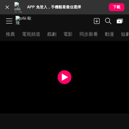
APP 免登入，手機觀看最佳選擇
下載
推薦
電視頻道
戲劇
電影
同步新番
動漫
短