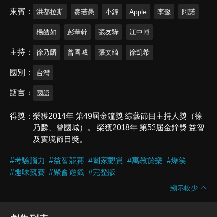
來賓
洪都拉斯
麥若愚
小鐘
Apple
李懿
阿諾
楊皓如
彭華幹
張友驊
江中博
主持
徐乃麟
曾國城
張文綺
徐凱希
國別
台灣
語言
國語
得獎
榮獲2014年 第49屆金鐘獎 綜藝節目主持人獎（徐
乃麟、曾國城）。 榮獲2018年 第53屆金鐘獎 益智
及實境節目獎。
#
考驗腦力
#
益智競賽
#
闔家觀賞
#
寓教於樂
#
爆笑
#
趣味競賽
#
聚會遊戲
#
完整版
顯示較少