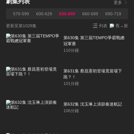
劇集列表
更多
569
570-599
600-629
630-659
660-689
690-719
72
更新至第1028集
列表
舊→新
第630集 第三屆TEMPO爭霸戰總
冠軍賽
110
分鐘
第631集 蔡昌憲初登場竟當場下
跪？！
101
分鐘
第632集 沈玉琳上演節奏迷航記
106
分鐘