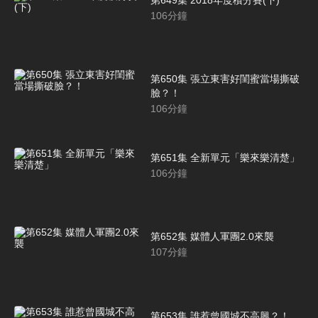
106
分鐘
第650集 張立東害好閨蜜當場撕破
臉？！
106
分鐘
第651集 全新單元「樂來樂清楚」
106
分鐘
第652集 媒體人軍團2.0來襲
107
分鐘
第653集 誰惹曾國城不高興？！