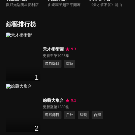
歡迎光臨明星便利店！你覺得便利店裡面有什麼？關東煮？茶葉蛋？還是讓你尖叫的大明星？一家擁有明星的便利店，到底有多稀奇，你會不會想要光臨呢？
由總霸子趙正平開著計程車在街頭隨機找尋搭車路人，進行機智問答，如果十題答對就可以拿走金元寶！如果沒有答對，就把當前獎金減一個0然後發放！另外節目中總霸子趙正平還會帶我們遍尋美食名景。
《天才答不答》是由吳宗憲和吳怡霈共同主持的益智節目。節目設立高額的獎金來考驗藝人們真實的人性，同時將題目立體化，讓你身歷其境去冒險答題。更有哪些出乎意料的處罰，讓藝人羞愧的不想再答錯！一個最接近「人性」與「真實」的益智節目，現在就讓吳宗憲帶你輕鬆玩轉知識。
綜藝排行榜
天才衝衝衝
9.3
更新至第1028集
遊戲節目
綜藝
1
綜藝大集合
9.1
更新至第1280集
遊戲節目
戶外
綜藝
台灣
2