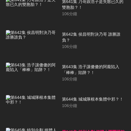
第641集 乃哥跟浩子是失散已久的
雙胞胎？！
106
分鐘
第642集 侯昌明對決乃哥 誰勝誰
負？
106
分鐘
第643集 浩子讓傻傻的阿龐陷入
「棒棒」陷阱？！
106
分鐘
第644集 城城隊根本集體中邪？！
106
分鐘