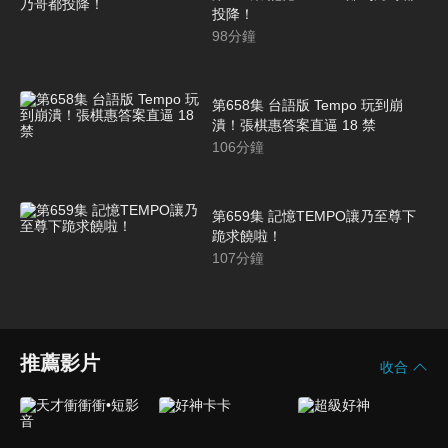
投降！
98
分鐘
第658集 台語版 Tempo 玩到崩
潰！張棋惠答案直逼 18 禁
106
分鐘
第659集 記憶TEMPO讓乃至尊下
跪求饒啦！
107
分鐘
推薦影片
收合