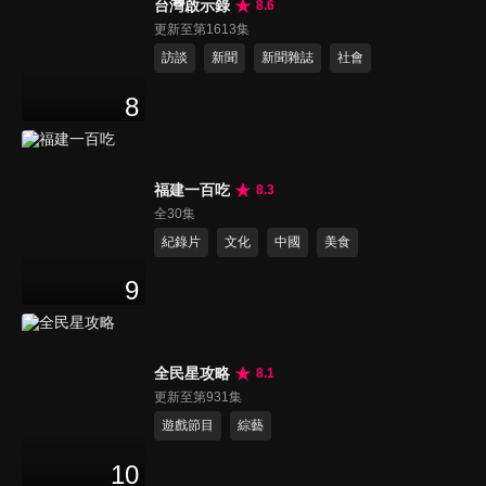
台灣啟示錄
8.6
更新至第1613集
訪談
新聞
新聞雜誌
社會
8
福建一百吃
8.3
全30集
紀錄片
文化
中國
美食
9
全民星攻略
8.1
更新至第931集
遊戲節目
綜藝
10