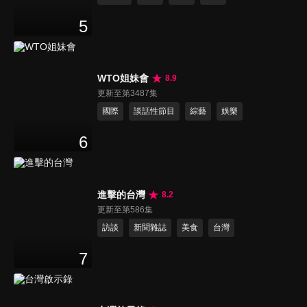
5
WTO姐妹會
8.9
更新至第3487集
國際
談話性節目
綜藝
娛樂
6
進擊的台灣
8.2
更新至第586集
訪談
新聞雜誌
美食
台灣
7