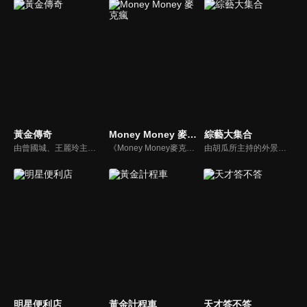
黃金傳奇
Money Money 麥克瘋
綜藝大集合
由曾國城、王麗玲主持，許多人記憶中的經典外景綜藝節目之一。每次闖關成功的隊伍，可獲得藏寶圖；拼湊出完整藏寶圖者，可憑著藏寶圖提示至寶箱放置處；最後以正確寶箱之正確答案鑰匙開啟成功者，除隊長本身外的每位參賽者，即可獲得價值新台幣5萬元之黃金金牌。
《Money Money麥克瘋》節目強調不比音準、不比音色，也不比外型、外貌、氣質、長相等如何，只強調只要歌詞記得牢，就可以參加比賽。
由胡瓜所主持的外景綜藝節目，秉持著「幸福好運到，獎金送夠夠」的精神，和眾多藝人與鄉親同樂玩遊戲拿獎金，介紹各地的人文、美食、特產等，提供豐富多元的內容，不間斷的笑料，讓您忘卻一切煩惱、開懷大笑。
明星便利店
黃金計程車
天才答不答