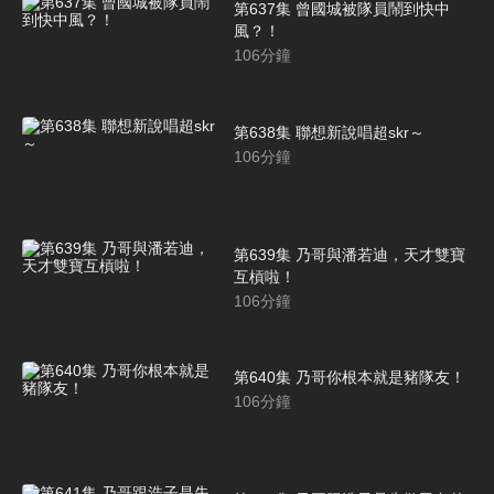
第637集 曾國城被隊員鬧到快中
風？！
106
分鐘
第638集 聯想新說唱超skr～
106
分鐘
第639集 乃哥與潘若迪，天才雙寶
互槓啦！
106
分鐘
第640集 乃哥你根本就是豬隊友！
106
分鐘