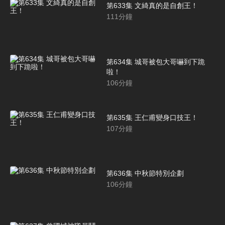
第633集 文綺真的是自創王！
111
分鐘
第634集 城哥被包大哥嚇到下跪
啦！
106
分鐘
第635集 王仁甫變身口技王！
107
分鐘
第636集 中秋節特別企劃
106
分鐘