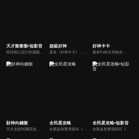
天才衝衝衝•短影音
超級好神
好神卡卡
節目精心設計的遊戲內容，包括深受觀眾喜愛並且火紅於各大專院校的【TEMPO系列】，考驗藝人用肢體表達能力以及聯想能力的【你是WORD演】、【會演是英雄】，考驗英文程度的【EAR傳耳ABC】，超簡單、超爆笑的【看你怎麼說】，以及考驗藝人反應、機智以及隊友默契的【不可能的默契】等單元，逗趣又爆笑！
原名《好神卡卡》，後改名為《超級好神》，是一檔益智類綜藝節目，由「A咖天王」徐乃麟搭配黃鐙輝主持。「好神智慧王」、「好神記憶王」、「誰是爆點王」、「好神送好禮」四個單元，讓來賓一較高下。比反應，比記憶，比機智，比膽識，幸運女神的眷顧與遠離永遠都是個未知數！
最有Fu的主持組合：「A咖天王」徐乃麟+「好神天心」朱芯儀+「真理大學校花」洪棠+「台大獸醫碩士」LYDIA。遊戲的層層關卡，來賓必須要和主持人比反應，比記憶，比機智，比膽識，幸運女神的眷顧與遠離永遠都是個未知數！
財神向錢衝
全民星攻略
全民星攻略•短影音
天天送您50萬現金，還有汽車大獎！不考智力、體力，挑戰家人、同事、同學、朋友互相了解的成渡和共同生活經驗。快來參加《財神向前衝》大獎通通送給您。
全新益智實境節目《全民星攻略》，由館長曾國城擔任把關者，考驗著每個來挑戰九宮格益智遊戲藝人明星。想要攻略九宮格關卡，透過創意聯想、邏輯推理、理想分析，才有機會獲取智慧星幣，帶走夢幻大獎。
全新益智實境節目《全民星攻略》，由館長曾國城擔任把關者，考驗著每個來挑戰九宮格益智遊戲藝人明星。想要攻略九宮格關卡，透過創意聯想、邏輯推理、理想分析，才有機會獲取智慧星幣，帶走夢幻大獎。