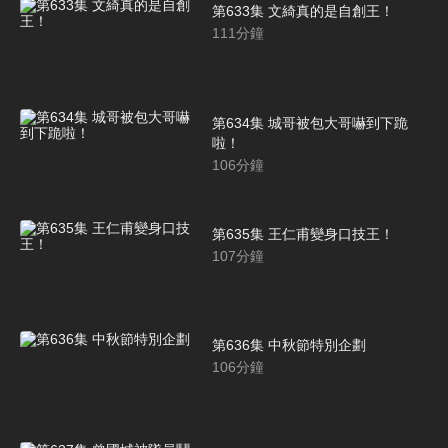
第633集 文綺真的是自創王！
111
分鐘
第634集 城哥被包大哥嚇到下跪
啦！
106
分鐘
第635集 王仁甫變身口技王！
107
分鐘
第636集 中秋節特別企劃
106
分鐘