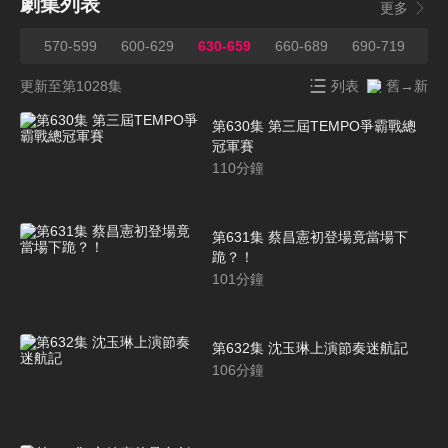
劇集列表
更多
569
570-599
600-629
630-659
660-689
690-719
72
更新至第1028集
列表
舊→新
第630集 第三屆TEMPO爭霸戰總
冠軍賽
110
分鐘
第631集 蔡昌憲初登場竟當場下
跪？！
101
分鐘
第632集 沈玉琳上演節奏迷航記
106
分鐘