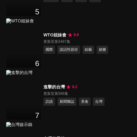
5
WTO姐妹會
8.9
更新至第3487集
國際
談話性節目
綜藝
娛樂
6
進擊的台灣
8.2
更新至第586集
訪談
新聞雜誌
美食
台灣
7