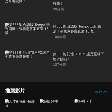
投降！
98
分鐘
第658集 台語版 Tempo 玩到崩
潰！張棋惠答案直逼 18 禁
106
分鐘
第659集 記憶TEMPO讓乃至尊下
跪求饒啦！
107
分鐘
推薦影片
收合