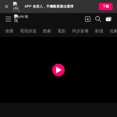
APP 免登入，手機觀看最佳選擇
下載
推薦
電視頻道
戲劇
電影
同步新番
動漫
短