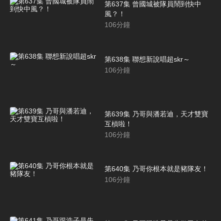
第637集 曾國城被隊員鬧到快中
風？！
106
分鐘
第638集 聯想新說唱超skr～
106
分鐘
第639集 乃哥與潘若迪，天才雙寶
互槓啦！
106
分鐘
第640集 乃哥你根本就是豬隊友！
106
分鐘