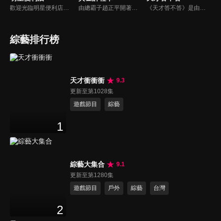
歡迎光臨明星便利店！你覺得便利店裡面有什麼？關東煮？茶葉蛋？還是讓你尖叫的大明星？一家擁有明星的便利店，到底有多稀奇，你會不會想要光臨呢？
由總霸子趙正平開著計程車在街頭隨機找尋搭車路人，進行機智問答，如果十題答對就可以拿走金元寶！如果沒有答對，就把當前獎金減一個0然後發放！另外節目中總霸子趙正平還會帶我們遍尋美食名景。
《天才答不答》是由吳宗憲和吳怡霈共同主持的益智節目。節目設立高額的獎金來考驗藝人們真實的人性，同時將題目立體化，讓你身歷其境去冒險答題。更有哪些出乎意料的處罰，讓藝人羞愧的不想再答錯！一個最接近「人性」與「真實」的益智節目，現在就讓吳宗憲帶你輕鬆玩轉知識。
綜藝排行榜
天才衝衝衝
9.3
更新至第1028集
遊戲節目
綜藝
1
綜藝大集合
9.1
更新至第1280集
遊戲節目
戶外
綜藝
台灣
2