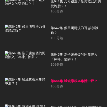
第641集 乃哥跟浩子是失散已久的
雙胞胎？！
106
分鐘
第642集 侯昌明對決乃哥 誰勝誰
負？
106
分鐘
第643集 浩子讓傻傻的阿龐陷入
「棒棒」陷阱？！
106
分鐘
第644集 城城隊根本集體中邪？！
106
分鐘