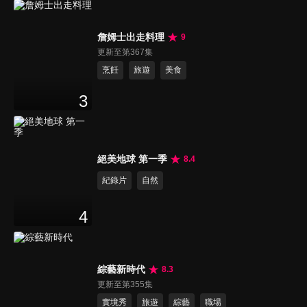
詹姆士出走料理
9
更新至第367集
烹飪
旅遊
美食
3
絕美地球 第一季
8.4
紀錄片
自然
4
綜藝新時代
8.3
更新至第355集
實境秀
旅遊
綜藝
職場