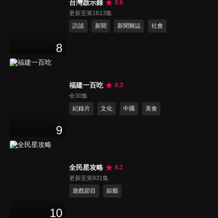
台灣啟示錄
8.6
更新至第1613集
訪談
新聞
新聞雜誌
社會
8
福建一百吃
8.3
全30集
紀錄片
文化
中國
美食
9
全民星攻略
8.1
更新至第931集
遊戲節目
綜藝
10