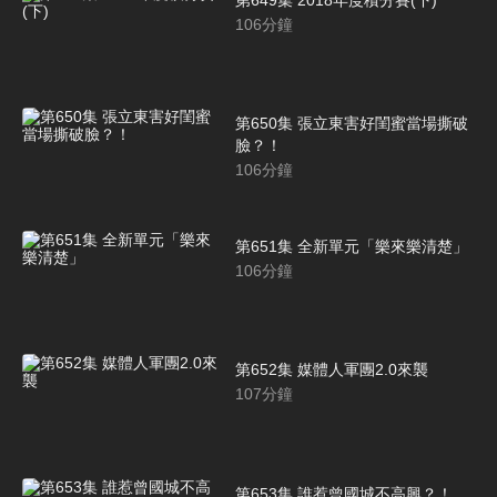
106
分鐘
第650集 張立東害好閨蜜當場撕破
臉？！
106
分鐘
第651集 全新單元「樂來樂清楚」
106
分鐘
第652集 媒體人軍團2.0來襲
107
分鐘
第653集 誰惹曾國城不高興？！