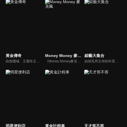
黃金傳奇
Money Money 麥克瘋
綜藝大集合
由曾國城、王麗玲主持，許多人記憶中的經典外景綜藝節目之一。每次闖關成功的隊伍，可獲得藏寶圖；拼湊出完整藏寶圖者，可憑著藏寶圖提示至寶箱放置處；最後以正確寶箱之正確答案鑰匙開啟成功者，除隊長本身外的每位參賽者，即可獲得價值新台幣5萬元之黃金金牌。
《Money Money麥克瘋》節目強調不比音準、不比音色，也不比外型、外貌、氣質、長相等如何，只強調只要歌詞記得牢，就可以參加比賽。
由胡瓜所主持的外景綜藝節目，秉持著「幸福好運到，獎金送夠夠」的精神，和眾多藝人與鄉親同樂玩遊戲拿獎金，介紹各地的人文、美食、特產等，提供豐富多元的內容，不間斷的笑料，讓您忘卻一切煩惱、開懷大笑。
明星便利店
黃金計程車
天才答不答