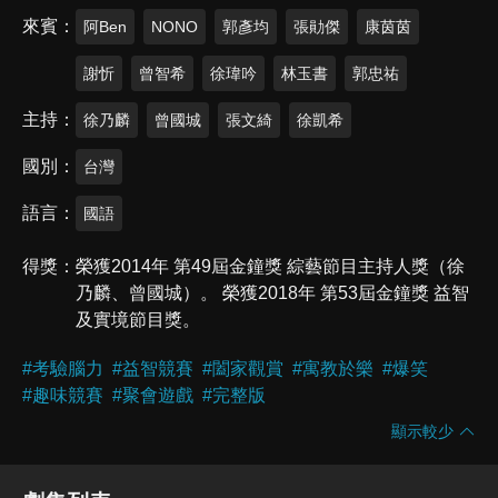
來賓
阿Ben
NONO
郭彥均
張勛傑
康茵茵
謝忻
曾智希
徐瑋吟
林玉書
郭忠祐
主持
徐乃麟
曾國城
張文綺
徐凱希
國別
台灣
語言
國語
得獎
榮獲2014年 第49屆金鐘獎 綜藝節目主持人獎（徐
乃麟、曾國城）。 榮獲2018年 第53屆金鐘獎 益智
及實境節目獎。
#
考驗腦力
#
益智競賽
#
闔家觀賞
#
寓教於樂
#
爆笑
#
趣味競賽
#
聚會遊戲
#
完整版
顯示較少