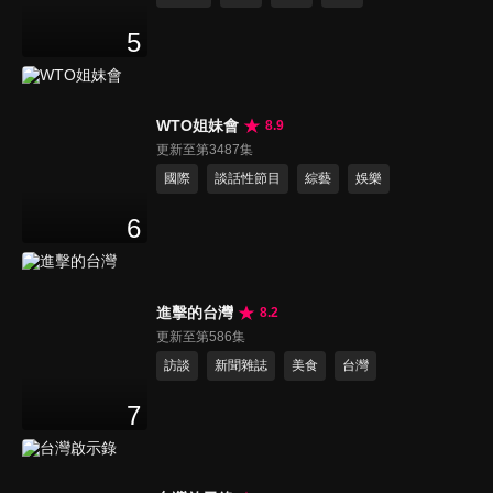
5
WTO姐妹會
8.9
更新至第3487集
國際
談話性節目
綜藝
娛樂
6
進擊的台灣
8.2
更新至第586集
訪談
新聞雜誌
美食
台灣
7