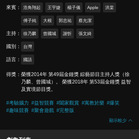
來賓
浩角翔起
王宇婕
楊子儀
Apple
洪棠
傅子純
大根
郭忠祐
蔡允潔
主持
徐乃麟
曾國城
謝忻
張文綺
國別
台灣
語言
國語
得獎
榮獲2014年 第49屆金鐘獎 綜藝節目主持人獎（徐
乃麟、曾國城）。 榮獲2018年 第53屆金鐘獎 益智
及實境節目獎。
#
考驗腦力
#
益智競賽
#
闔家觀賞
#
寓教於樂
#
爆笑
#
趣味競賽
#
聚會遊戲
#
完整版
顯示較少