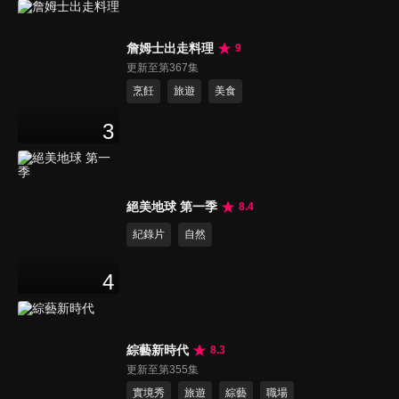
詹姆士出走料理
9
更新至第367集
烹飪
旅遊
美食
3
絕美地球 第一季
8.4
紀錄片
自然
4
綜藝新時代
8.3
更新至第355集
實境秀
旅遊
綜藝
職場