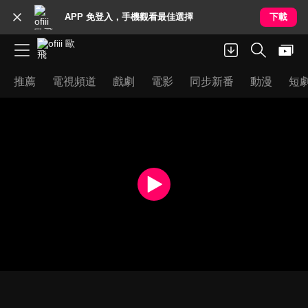
APP 免登入，手機觀看最佳選擇
下載
推薦
電視頻道
戲劇
電影
同步新番
動漫
短