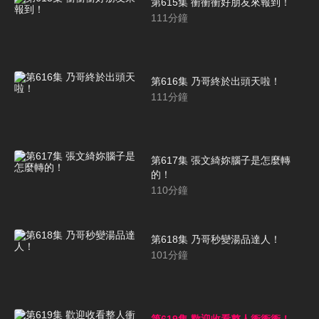
第615集 衝衝衝好朋友來報到！
111
分鐘
第616集 乃哥終於出頭天啦！
111
分鐘
第617集 張文綺妳腦子是怎麼轉
的！
110
分鐘
第618集 乃哥秒變湯品達人！
101
分鐘
第619集 歡迎收看整人衝衝衝！