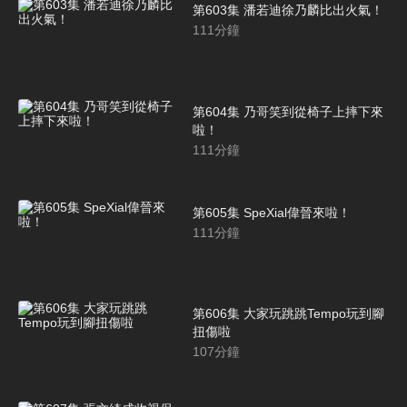
第603集 潘若迪徐乃麟比出火氣！
111
分鐘
第604集 乃哥笑到從椅子上摔下來
啦！
111
分鐘
第605集 SpeXial偉晉來啦！
111
分鐘
第606集 大家玩跳跳Tempo玩到腳
扭傷啦
107
分鐘