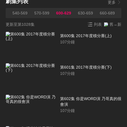
劇集列表
更多
539
540-569
570-599
600-629
630-659
660-689
69
更新至第1028集
列表
舊→新
第600集 2017年度積分賽(上)
107
分鐘
第601集 2017年度積分賽(下)
107
分鐘
第602集 你是WORD演 乃哥真的很
會演
107
分鐘