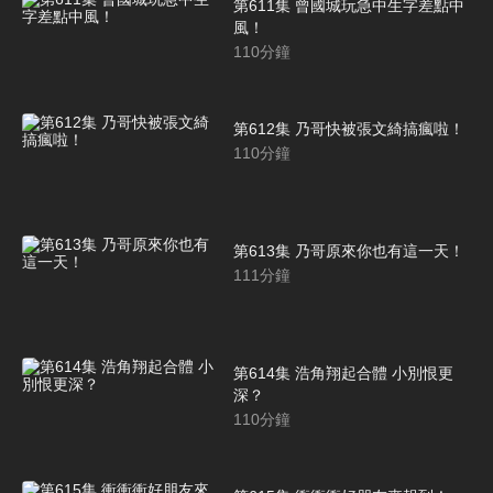
第611集 曾國城玩急中生字差點中
風！
110
分鐘
第612集 乃哥快被張文綺搞瘋啦！
110
分鐘
第613集 乃哥原來你也有這一天！
111
分鐘
第614集 浩角翔起合體 小別恨更
深？
110
分鐘