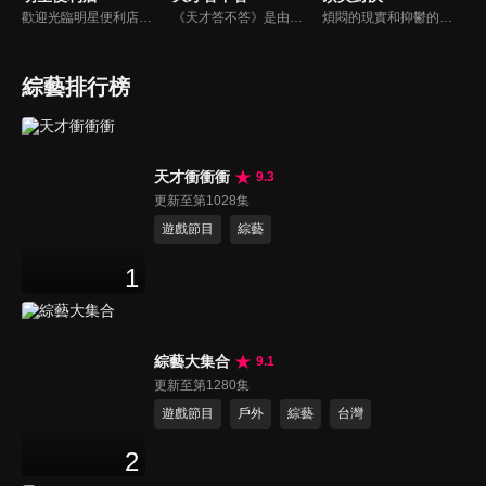
歡迎光臨明星便利店！你覺得便利店裡面有什麼？關東煮？茶葉蛋？還是讓你尖叫的大明星？一家擁有明星的便利店，到底有多稀奇，你會不會想要光臨呢？
《天才答不答》是由吳宗憲和吳怡霈共同主持的益智節目。節目設立高額的獎金來考驗藝人們真實的人性，同時將題目立體化，讓你身歷其境去冒險答題。更有哪些出乎意料的處罰，讓藝人羞愧的不想再答錯！一個最接近「人性」與「真實」的益智節目，現在就讓吳宗憲帶你輕鬆玩轉知識。
煩悶的現實和抑鬱的社會，你需要的就是笑、大聲笑、開口笑，《頂尖對決》就要你笑到落ㄟ骸，最具綜藝實力的庹宗康，和喜感十足的納豆各自領軍對抗，藝人搞笑pk笑果十足，《頂尖對決》讓你忘掉一週煩惱！
綜藝排行榜
天才衝衝衝
9.3
更新至第1028集
遊戲節目
綜藝
1
綜藝大集合
9.1
更新至第1280集
遊戲節目
戶外
綜藝
台灣
2