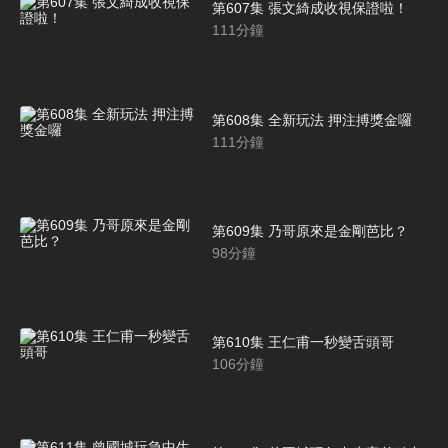
第607集 張文綺成收視保證啦！
111
分鐘
第608集 全新玩法 押注搏獎金囉
111
分鐘
第609集 乃哥原來是金剛芭比？
98
分鐘
第610集 王仁甫一秒變舌頭哥
106
分鐘