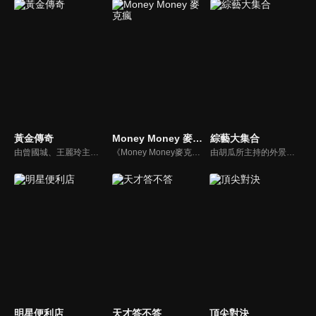
黃金傳奇
Money Money 麥克瘋
綜藝大集合
由曾國城、王麗玲主持，許多人記憶中的經典外景綜藝節目之一。每次闖關成功的隊伍，可獲得藏寶圖；拼湊出完整藏寶圖者，可憑著藏寶圖提示至寶箱放置處；最後以正確寶箱之正確答案鑰匙開啟成功者，除隊長本身外的每位參賽者，即可獲得價值新台幣5萬元之黃金金牌。
《Money Money麥克瘋》節目強調不比音準、不比音色，也不比外型、外貌、氣質、長相等如何，只強調只要歌詞記得牢，就可以參加比賽。
由胡瓜所主持的外景綜藝節目，秉持著「幸福好運到，獎金送夠夠」的精神，和眾多藝人與鄉親同樂玩遊戲拿獎金，介紹各地的人文、美食、特產等，提供豐富多元的內容，不間斷的笑料，讓您忘卻一切煩惱、開懷大笑。
明星便利店
天才答不答
頂尖對決