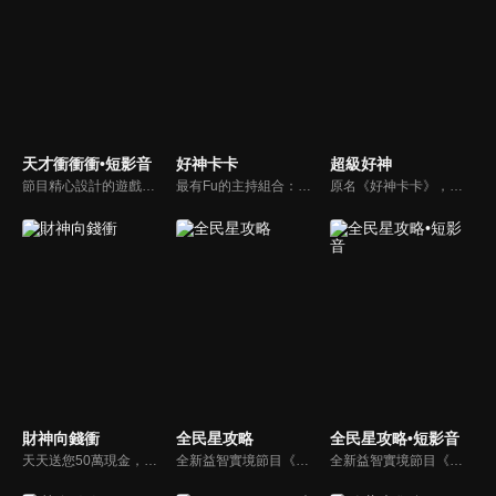
天才衝衝衝•短影音
好神卡卡
超級好神
節目精心設計的遊戲內容，包括深受觀眾喜愛並且火紅於各大專院校的【TEMPO系列】，考驗藝人用肢體表達能力以及聯想能力的【你是WORD演】、【會演是英雄】，考驗英文程度的【EAR傳耳ABC】，超簡單、超爆笑的【看你怎麼說】，以及考驗藝人反應、機智以及隊友默契的【不可能的默契】等單元，逗趣又爆笑！
最有Fu的主持組合：「A咖天王」徐乃麟+「好神天心」朱芯儀+「真理大學校花」洪棠+「台大獸醫碩士」LYDIA。遊戲的層層關卡，來賓必須要和主持人比反應，比記憶，比機智，比膽識，幸運女神的眷顧與遠離永遠都是個未知數！
原名《好神卡卡》，後改名為《超級好神》，是一檔益智類綜藝節目，由「A咖天王」徐乃麟搭配黃鐙輝主持。「好神智慧王」、「好神記憶王」、「誰是爆點王」、「好神送好禮」四個單元，讓來賓一較高下。比反應，比記憶，比機智，比膽識，幸運女神的眷顧與遠離永遠都是個未知數！
財神向錢衝
全民星攻略
全民星攻略•短影音
天天送您50萬現金，還有汽車大獎！不考智力、體力，挑戰家人、同事、同學、朋友互相了解的成渡和共同生活經驗。快來參加《財神向前衝》大獎通通送給您。
全新益智實境節目《全民星攻略》，由館長曾國城擔任把關者，考驗著每個來挑戰九宮格益智遊戲藝人明星。想要攻略九宮格關卡，透過創意聯想、邏輯推理、理想分析，才有機會獲取智慧星幣，帶走夢幻大獎。
全新益智實境節目《全民星攻略》，由館長曾國城擔任把關者，考驗著每個來挑戰九宮格益智遊戲藝人明星。想要攻略九宮格關卡，透過創意聯想、邏輯推理、理想分析，才有機會獲取智慧星幣，帶走夢幻大獎。