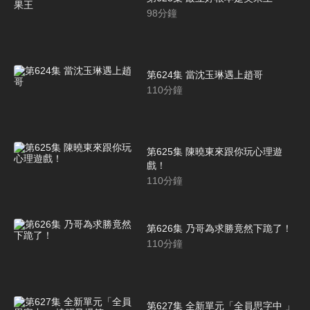
98
分鐘
第624集 當沈玉琳遇上趙哥
110
分鐘
第625集 陳曉東來跟你玩心理遊
戲！
110
分鐘
第626集 乃哥為求勝竟然下跪了！
110
分鐘
第627集 全新單元「全員思字中 」