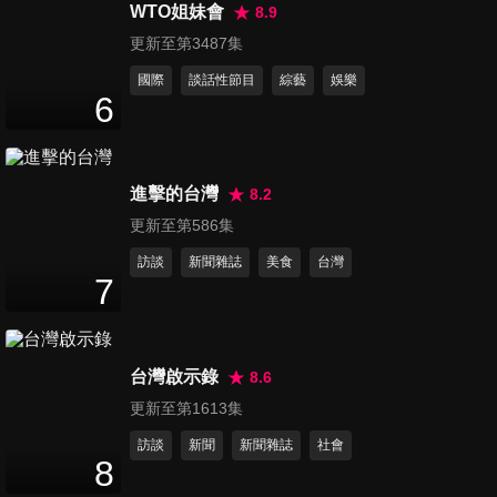
禎 李雅英】富邦五本柱合體！
WTO姐妹會
8.9
16
分鐘
發布會會後聯訪完整版｜2026
更新至第3487集
Fubon Angels 開季媒體發佈會
國際
談話性節目
綜藝
娛樂
伊斯特排球啦啦隊 Tokki Cutie
6
- 貝拉,礼美奈專訪
9
分鐘
進擊的台灣
8.2
伊斯特排球啦啦隊 Tokki Cutie
更新至第586集
- 容容,小雲,十一專訪
9
分鐘
訪談
新聞雜誌
美食
台灣
7
福爾摩沙夢想家啦啦隊
Formosa Sexy 三上悠亞媒體
32
分鐘
見面會
台灣啟示錄
8.6
更新至第1613集
臺中連莊Little witches小魔女
訪談
新聞
新聞雜誌
社會
啦啦隊 - 吳瑞律專訪
8
12
分鐘