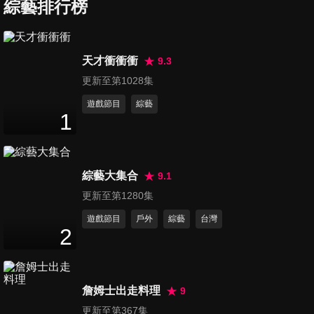
彬,金佳垠專訪
綜藝排行榜
20
分鐘
ofiii 歐飛柑仔店｜核彈芭比金
天才衝衝衝
9.3
賢姈來啦！自爆其實不是走性
更新至第1028集
13
分鐘
感路線?!
遊戲節目
綜藝
1
ofiii 歐飛柑仔店｜太用心！大
明星 Wing Stars Mingo朴旻曙
11
分鐘
全中文超厲害
綜藝大集合
9.1
ofiii 歐飛柑仔店｜Fubon
更新至第1280集
Angels 大哥李晧禎來啦！零偶
遊戲節目
戶外
綜藝
台灣
15
分鐘
包挑戰高難度 Emoji
2
ofiii 歐飛柑仔店｜首集大來
賓！富邦悍將 Fubon Angels
詹姆士出走料理
9
16
分鐘
李雅英,李珠珢重磅登場！挑戰
更新至第367集