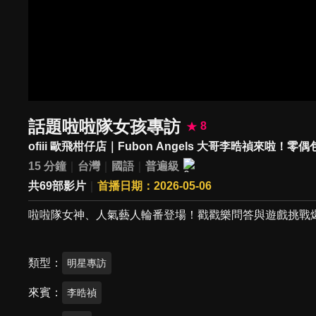
話題啦啦隊女孩專訪
8
ofiii 歐飛柑仔店｜Fubon Angels 大哥李晧禎來啦！零偶
15 分鐘
台灣
國語
普遍級
共69部影片
首播日期：2026-05-06
啦啦隊女神、人氣藝人輪番登場！戳戳樂問答與遊戲挑戰
類型
明星專訪
來賓
李晧禎