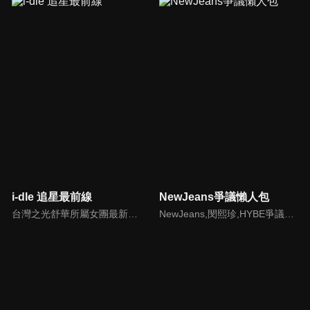
i-dle 追星最前線
NewJeans爭議懶人包
台灣之光舒華所屬女團最新消息報你知
NewJeans,閔熙珍,HYBE爭議懶人包