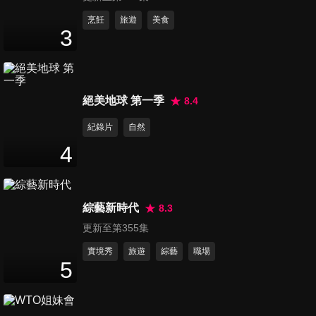
台語繞口令居然超流利 ?!
李多慧超清涼專訪 - 百吉50週
烹飪
旅遊
美食
3
年記者會
5
分鐘
培證英雄啦啦隊 - 徐如辰,宋旼
絕美地球 第一季
8.4
校,龍京雅,車睿娜專訪
12
分鐘
紀錄片
自然
4
三星獅啦啦隊 Twinkle - 朴慧
仁,李奎利,朴智英,信妃專訪
8
分鐘
綜藝新時代
8.3
更新至第355集
起亞虎啦啦隊APEX - 申惠齡,
劉世理,趙多彬,鄭嘉睿專訪
實境秀
旅遊
綜藝
職場
5
9
分鐘
【朴星垠 南珉貞 李珠珢 李晧