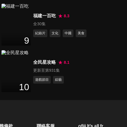
統一獅 Uni Girls - 侯芳,柔一,冞
福建一百吃
冞,包子,斐棋專訪
8.3
22
分鐘
全30集
紀錄片
文化
中國
美食
統一獅 Uni Girls - 文慧真,趙娟
9
週,安惠志專訪
15
分鐘
全民星攻略
8.1
臺鋼雄鷹Wing Stars - 螢螢,瑈
更新至第931集
瑈,芃芃專訪
36
分鐘
遊戲節目
綜藝
10
臺鋼雄鷹Wing Stars - 李樂,林
浠專訪
23
分鐘
臺鋼雄鷹Wing Stars - ET,米亞,
務條款
聯絡客服
ofiii lt’s all free