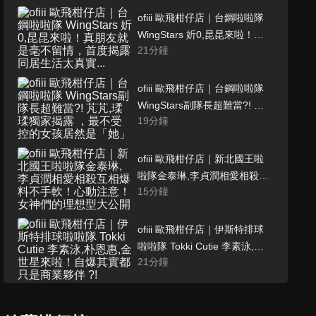
ofiii 歐飛柑仔店｜台鋼啦啦隊
WingStars 妡0,昆昆來啦！真
21
分鐘
朋友就是毫不留情，首度揭露
同居生活太真實...
ofiii 歐飛柑仔店｜台鋼啦啦隊
WingStars副隊長超難當?! 芃
19
分鐘
芃,瑈瑈獨家揭露 ，最不受控的
女孩居然是「她」
ofiii 歐飛柑仔店｜新北國王啦
啦隊金泰琳,李貞潤相愛相殺互
15
分鐘
相爆料不手軟！心動注意！女
神們的理想型大公開
ofiii 歐飛柑仔店｜伊斯特排球
啦啦隊 Tokki Cutie 李素泳,朴
21
分鐘
恩惠,金世星來啦！自爆其實都
只是商業夥伴 ?!
Rakuten Girl樂天女孩 - 高佳