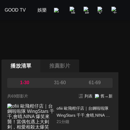
GOOD TV
娛樂
美食旅遊
新聞政論
汽車
播放清單
推薦影片
1-30
31-60
61-69
共69部影片
列表
舊→新
ofiii 歐飛柑仔店｜台鋼啦啦隊
WingStars 千千,會晴,NINA 爆
21
分鐘
笑來襲！當偶包遇上大剌剌，
相愛相殺太爆笑