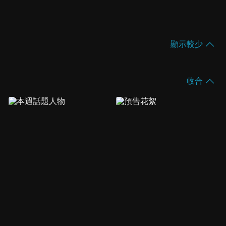
顯示較少
收合