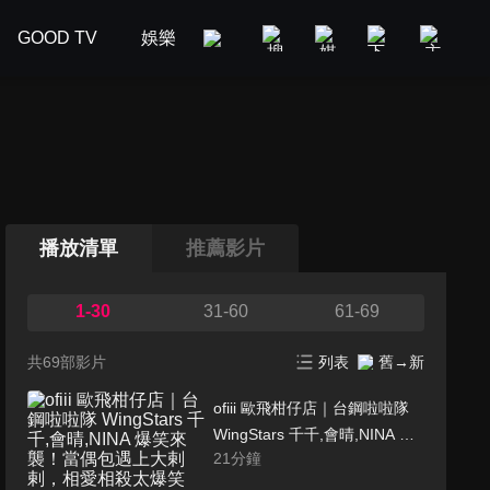
GOOD TV
娛樂
美食旅遊
新聞政論
汽車
播放清單
推薦影片
1-30
31-60
61-69
共69部影片
列表
舊→新
ofiii 歐飛柑仔店｜台鋼啦啦隊
WingStars 千千,會晴,NINA 爆
21
分鐘
笑來襲！當偶包遇上大剌剌，
相愛相殺太爆笑