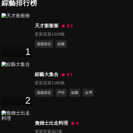
彬,金佳垠專訪
綜藝排行榜
20
分鐘
ofiii 歐飛柑仔店｜核彈芭比金
天才衝衝衝
9.3
賢姈來啦！自爆其實不是走性
更新至第1028集
13
分鐘
感路線?!
遊戲節目
綜藝
1
ofiii 歐飛柑仔店｜太用心！大
明星 Wing Stars Mingo朴旻曙
11
分鐘
全中文超厲害
綜藝大集合
9.1
ofiii 歐飛柑仔店｜Fubon
更新至第1280集
Angels 大哥李晧禎來啦！零偶
遊戲節目
戶外
綜藝
台灣
15
分鐘
包挑戰高難度 Emoji
2
ofiii 歐飛柑仔店｜首集大來
賓！富邦悍將 Fubon Angels
詹姆士出走料理
9
16
分鐘
李雅英,李珠珢重磅登場！挑戰
更新至第367集