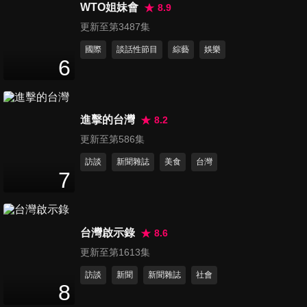
禎 李雅英】富邦五本柱合體！
WTO姐妹會
8.9
16
分鐘
發布會會後聯訪完整版｜2026
更新至第3487集
Fubon Angels 開季媒體發佈會
國際
談話性節目
綜藝
娛樂
伊斯特排球啦啦隊 Tokki Cutie
6
- 貝拉,礼美奈專訪
9
分鐘
進擊的台灣
8.2
伊斯特排球啦啦隊 Tokki Cutie
更新至第586集
- 容容,小雲,十一專訪
9
分鐘
訪談
新聞雜誌
美食
台灣
7
福爾摩沙夢想家啦啦隊
Formosa Sexy 三上悠亞媒體
32
分鐘
見面會
台灣啟示錄
8.6
更新至第1613集
臺中連莊Little witches小魔女
訪談
新聞
新聞雜誌
社會
啦啦隊 - 吳瑞律專訪
8
12
分鐘