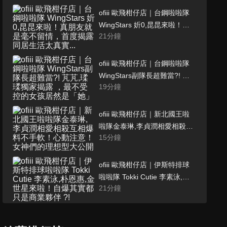
ofiii 歐飛柑仔店｜台鋼啦啦隊
WingStars 妡0,昆昆來啦！真
21
分鐘
朋友就是毫不留情，首度揭露
同居生活太真實...
ofiii 歐飛柑仔店｜台鋼啦啦隊
WingStars副隊長超難當?! 芃
19
分鐘
芃,瑈瑈獨家揭露 ，最不受控的
女孩居然是「她」
ofiii 歐飛柑仔店｜新北國王啦
啦隊金泰琳,李貞潤相愛相殺互
15
分鐘
相爆料不手軟！心動注意！女
神們的理想型大公開
ofiii 歐飛柑仔店｜伊斯特排球
啦啦隊 Tokki Cutie 李素泳,朴
21
分鐘
恩惠,金世星來啦！自爆其實都
只是商業夥伴 ?!
Rakuten Girl樂天女孩 - 高佳