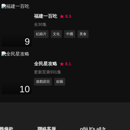
統一獅 Uni Girls - 侯芳,柔一,冞
福建一百吃
冞,包子,斐棋專訪
8.3
22
分鐘
全30集
紀錄片
文化
中國
美食
統一獅 Uni Girls - 文慧真,趙娟
9
週,安惠志專訪
15
分鐘
全民星攻略
8.1
臺鋼雄鷹Wing Stars - 螢螢,瑈
更新至第931集
瑈,芃芃專訪
36
分鐘
遊戲節目
綜藝
10
臺鋼雄鷹Wing Stars - 李樂,林
浠專訪
23
分鐘
臺鋼雄鷹Wing Stars - ET,米亞,
務條款
聯絡客服
ofiii lt’s all free