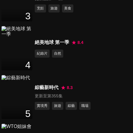
台語繞口令居然超流利 ?!
李多慧超清涼專訪 - 百吉50週
烹飪
旅遊
美食
3
年記者會
5
分鐘
培證英雄啦啦隊 - 徐如辰,宋旼
絕美地球 第一季
8.4
校,龍京雅,車睿娜專訪
12
分鐘
紀錄片
自然
4
三星獅啦啦隊 Twinkle - 朴慧
仁,李奎利,朴智英,信妃專訪
8
分鐘
綜藝新時代
8.3
更新至第355集
起亞虎啦啦隊APEX - 申惠齡,
劉世理,趙多彬,鄭嘉睿專訪
實境秀
旅遊
綜藝
職場
5
9
分鐘
【朴星垠 南珉貞 李珠珢 李晧