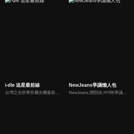
i-dle 追星最前線
NewJeans爭議懶人包
台灣之光舒華所屬女團最新消息報你知
NewJeans,閔熙珍,HYBE爭議懶人包