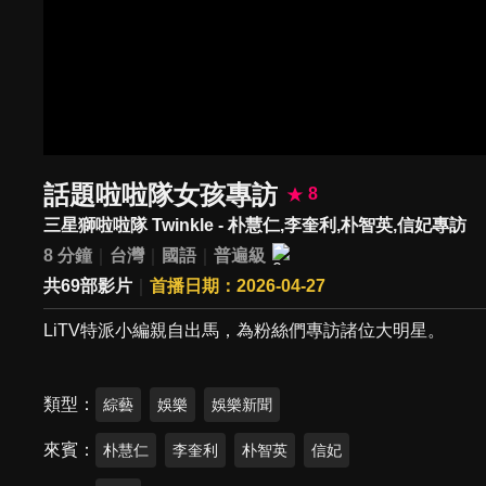
話題啦啦隊女孩專訪
8
三星獅啦啦隊 Twinkle - 朴慧仁,李奎利,朴智英,信妃專訪
8 分鐘
台灣
國語
普遍級
共69部影片
首播日期：2026-04-27
LiTV特派小編親自出馬，為粉絲們專訪諸位大明星。
類型
綜藝
娛樂
娛樂新聞
來賓
朴慧仁
李奎利
朴智英
信妃