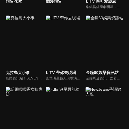
預告花絮
動漫預告
LiTV 泰可愛旋風
集結當紅泰劇明星，獨家揭露他們的幕後小秘密
克拉島大小事
LiTV 帶你去現場
金鐘60娛樂資訊站
島民資訊站！SEVENTEEN近期資訊報你知
直擊明星藝人現場演出，體驗當下火熱氣氛
金鐘周邊資訊一次看，一起預測金鐘得主！