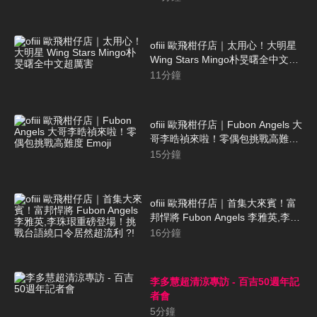
ofiii 歐飛柑仔店｜太用心！大明星
Wing Stars Mingo朴旻曙全中文超
厲害
11
分鐘
ofiii 歐飛柑仔店｜Fubon Angels 大
哥李晧禎來啦！零偶包挑戰高難度
Emoji
15
分鐘
ofiii 歐飛柑仔店｜首集大來賓！富
邦悍將 Fubon Angels 李雅英,李珠
珢重磅登場！挑戰台語繞口令居然
16
分鐘
超流利 ?!
李多慧超清涼專訪 - 百吉50週年記
者會
5
分鐘