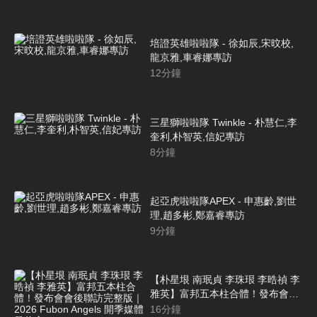
培證英雄啦啦隊 - 徐如辰,宋旼校,
龍京雅,車睿娜專訪
12
分鐘
三星獅啦啦隊 Twinkle - 朴慧仁,李
奎利,朴智英,信妃專訪
8
分鐘
起亞虎啦啦隊APEX - 申惠齡,劉世
理,趙多彬,鄭嘉睿專訪
9
分鐘
【朴星垠 南珉貞 李珠珢 李晧禎 李
雅英】富邦五本柱合體！發布會會
後聯訪完整版｜2026 Fubon
16
分鐘