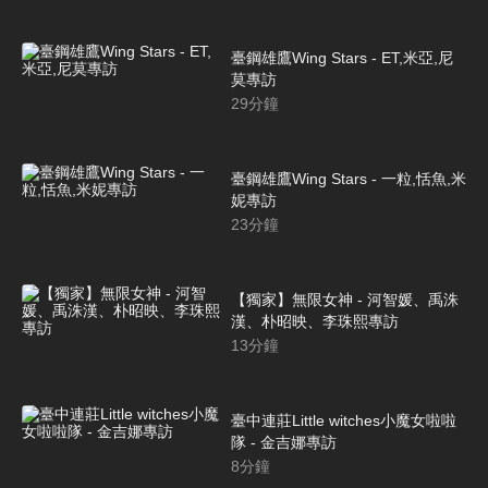
臺鋼雄鷹Wing Stars - ET,米亞,尼
莫專訪
29
分鐘
臺鋼雄鷹Wing Stars - 一粒,恬魚,米
妮專訪
23
分鐘
【獨家】無限女神 - 河智媛、禹洙
漢、朴昭映、李珠熙專訪
13
分鐘
臺中連莊Little witches小魔女啦啦
隊 - 金吉娜專訪
8
分鐘