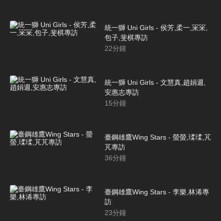
統一獅 Uni Girls - 侯芳,柔一,冞冞,
包子,斐棋專訪
22
分鐘
統一獅 Uni Girls - 文慧真,趙娟週,
安惠志專訪
15
分鐘
臺鋼雄鷹Wing Stars - 螢螢,瑈瑈,芃
芃專訪
36
分鐘
臺鋼雄鷹Wing Stars - 李樂,林浠專
訪
23
分鐘