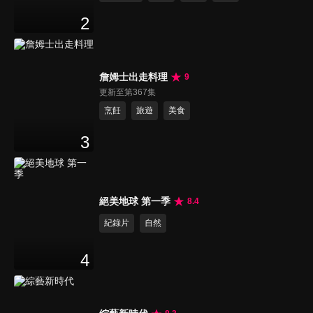
2
詹姆士出走料理
9
更新至第367集
烹飪
旅遊
美食
3
絕美地球 第一季
8.4
紀錄片
自然
4