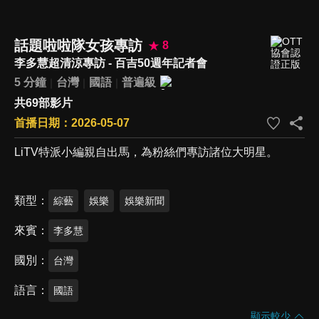
話題啦啦隊女孩專訪
8
李多慧超清涼專訪 - 百吉50週年記者會
5 分鐘
台灣
國語
普遍級
共69部影片
首播日期：2026-05-07
LiTV特派小編親自出馬，為粉絲們專訪諸位大明星。
類型
綜藝
娛樂
娛樂新聞
來賓
李多慧
國別
台灣
語言
國語
顯示較少