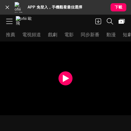
APP 免登入，手機觀看最佳選擇
下載
推薦
電視頻道
戲劇
電影
同步新番
動漫
短