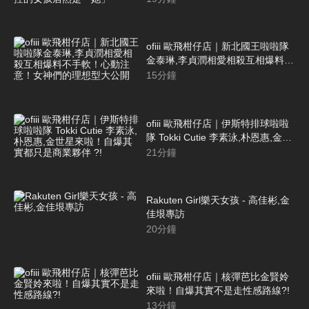
是「她」
ofiii 歐飛柑仔店｜新北國王啦啦隊
金泰琳,李貞潤相愛相殺互相爆料不
手軟！心動注意！女神們的理想型
15
分鐘
大公開
ofiii 歐飛柑仔店｜伊斯特排球啦啦
隊 Tokki Cutie 李素泳,朴恩惠,金世
星來啦！自爆其實都只是商業夥伴
21
分鐘
?!
Rakuten Girl樂天女孩 - 高佳彬,金
佳垠專訪
20
分鐘
ofiii 歐飛柑仔店｜核彈芭比金賢姈
來啦！自爆其實不是走性感路線?!
13
分鐘