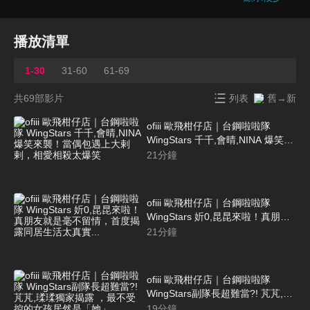
播放清單
1-30
31-60
61-69
共69部影片
列表
舊→新
ofiii 歐飛柑仔店｜台鋼啦啦隊
WingStars 千千,會晴,NINA 爆笑來
襲！當偶包遇上大剌剌，相愛相殺
21
分鐘
太爆笑
ofiii 歐飛柑仔店｜台鋼啦啦隊
WingStars 妡0,昆昆來啦！真朋友
就是毫不留情，首度揭露同居生活
21
分鐘
太真實...
ofiii 歐飛柑仔店｜台鋼啦啦隊
WingStars副隊長超難當?! 芃芃,瑈
瑈獨家揭露 ，最不受控的女孩居然
19
分鐘