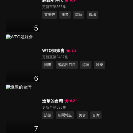
綜藝新時代
8.3
更新至第355集
實境秀
旅遊
綜藝
職場
5
WTO姐妹會
8.9
更新至第3487集
國際
談話性節目
綜藝
娛樂
6
進擊的台灣
8.2
更新至第586集
訪談
新聞雜誌
美食
台灣
7