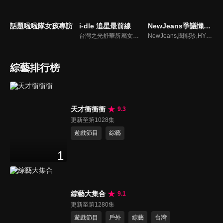
話題啦啦隊女孩專訪
i-dle 追星最前線
NewJeans爭議懶人包
台灣之光舒華所屬女團最新消息報你知
NewJeans,閔熙珍,HYBE爭議懶人包
綜藝排行榜
天才衝衝衝
9.3
更新至第1028集
遊戲節目
綜藝
1
綜藝大集合
9.1
更新至第1280集
遊戲節目
戶外
綜藝
台灣