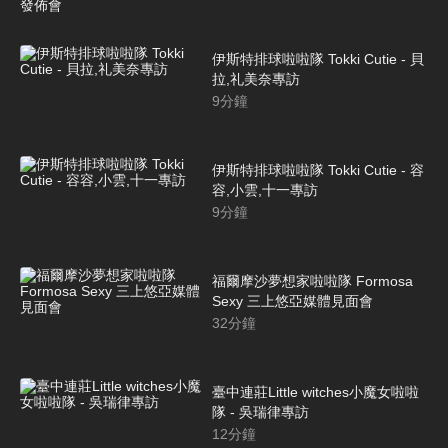
Angels 開季媒體發佈會
伊斯特排球啦啦隊 Tokki Cutie - 貝
拉,礼美奈專訪
9
分鐘
伊斯特排球啦啦隊 Tokki Cutie - 容
容,小雲,十一專訪
9
分鐘
福爾摩沙夢想家啦啦隊 Formosa
Sexy 三上悠亞媒體見面會
32
分鐘
臺中連莊Little witches小魔女啦啦
隊 - 吳瑞律專訪
12
分鐘