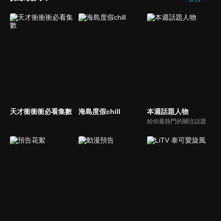
天才衝衝衝必看集數
海島度假chill
本週話題人物
給你最熱門的關注話題