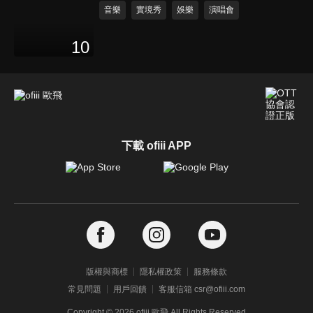
音樂
實境秀
娛樂
演唱會
10
下載 ofiii APP
版權與商標
隱私權政策
服務條款
常見問題
用戶回饋
客服信箱 csr@ofiii.com
Copyright ©
2026
ofiii 歐飛 All Rights Reserved