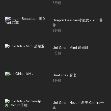
6
分鐘
Dragon Beauties小龍女 - Yuri,菲
菲
6
分鐘
Uni-Girls - Mimi 趙娟週
5
分鐘
Uni-Girls - 瑟七
5
分鐘
Uni-Girls - Nozomi希美,Chihiro千
紘