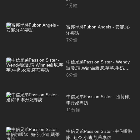
4
分鐘
富邦悍將Fubon Angels - 安娜,沁
沁專訪
7
分鐘
中信兄弟Passion Sister - Wendy
璇璇,瑄,Winnie維尼,芊芊,牛奶,衣
宸,莎莎專訪
6
分鐘
中信兄弟Passion Sister - 邊荷律,
李丹妃專訪
11
分鐘
中信兄弟Passion Sister -中信啦啦
隊- 短今,小迪,凱蒂專訪