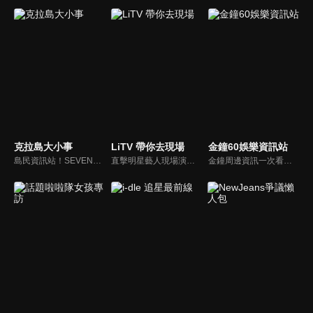
克拉島大小事
LiTV 帶你去現場
金鐘60娛樂資訊站
島民資訊站！SEVENTEEN近期資訊報你知
直擊明星藝人現場演出，體驗當下火熱氣氛
金鐘周邊資訊一次看，一起預測金鐘得主！