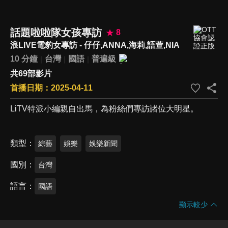
話題啦啦隊女孩專訪
8
浪LIVE電豹女專訪 - 仔仔,ANNA,海莉,語萱,NIA
10 分鐘
台灣
國語
普遍級
共69部影片
首播日期：2025-04-11
LiTV特派小編親自出馬，為粉絲們專訪諸位大明星。
類型
綜藝
娛樂
娛樂新聞
國別
台灣
語言
國語
顯示較少