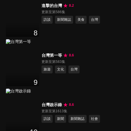
進擊的台灣
8.2
更新至第586集
訪談
新聞雜誌
美食
台灣
8
台灣第一等
8.6
更新至第583集
旅遊
文化
台灣
9
台灣啟示錄
8.6
更新至第1613集
訪談
新聞
新聞雜誌
社會