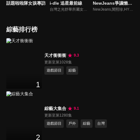
話題啦啦隊女孩專訪
i-dle 追星最前線
NewJeans爭議懶人包
台灣之光舒華所屬女團最新消息報你知
NewJeans,閔熙珍,HYBE爭議懶人包
綜藝排行榜
天才衝衝衝
9.3
更新至第1028集
遊戲節目
綜藝
1
綜藝大集合
9.1
更新至第1280集
遊戲節目
戶外
綜藝
台灣
2