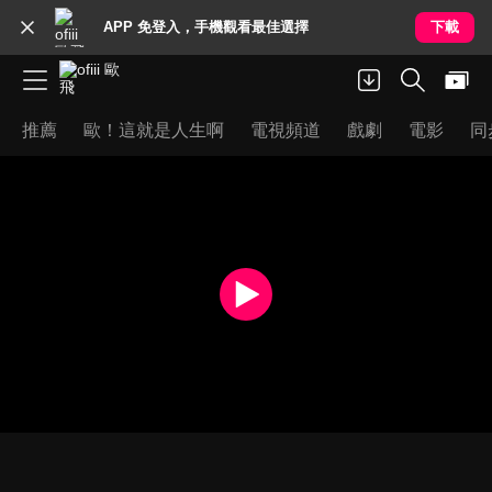
APP 免登入，手機觀看最佳選擇
下載
推薦
歐！這就是人生啊
電視頻道
戲劇
電影
同