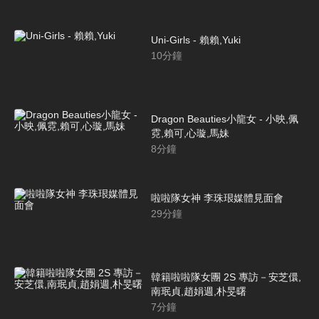
Uni-Girls - 賴賴,Yuki
10
分鐘
Dragon Beauties小龍女 - 小映,佩
霓,賴可,心璇,馬妹
8
分鐘
啦啦隊女神 李珠珢媒體見面會
29
分鐘
韓籍啦啦隊女團 2S 專訪－安芝儇,
南珉貞,趙娟週,朴旻曙
7
分鐘