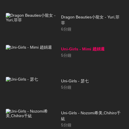
Dragon Beauties小龍女 - Yuri,菲
菲
6
分鐘
Uni-Girls - Mimi 趙娟週
5
分鐘
Uni-Girls - 瑟七
5
分鐘
Uni-Girls - Nozomi希美,Chihiro千
紘
5
分鐘