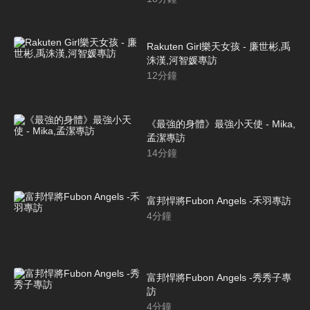
Rakuten Girl樂天女孩 - 廉世彬,禹
洙漢,河智媛專訪
12
分鐘
《最強的身體》最強小天使 - Mika,
孟潔專訪
14
分鐘
富邦悍將Fubon Angels -禾羽專訪
4
分鐘
富邦悍將Fubon Angels -秀秀子專
訪
4
分鐘