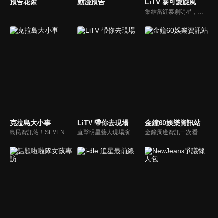
預告花絮
動漫預告
LiTV 泰可愛旋風
集結當紅泰劇明星，獨家揭露他們的幕後小秘密
克拉島大小事
LiTV 帶你去現場
金鐘60娛樂資訊站
島民資訊站！SEVENTEEN近期資訊報你知
直擊明星藝人現場演出，體驗當下火熱氣氛
金鐘周邊資訊一次看，一起預測金鐘得主！