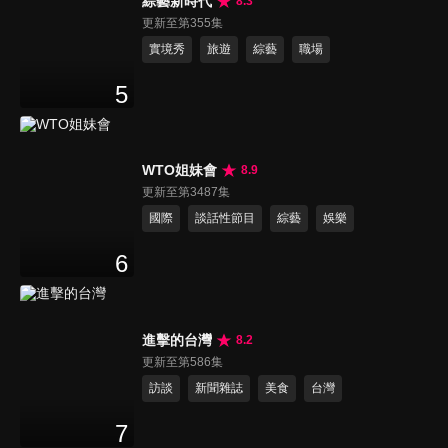
綜藝新時代
8.3
更新至第355集
實境秀
旅遊
綜藝
職場
5
WTO姐妹會
8.9
更新至第3487集
國際
談話性節目
綜藝
娛樂
6
進擊的台灣
8.2
更新至第586集
訪談
新聞雜誌
美食
台灣
7