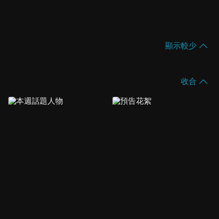
顯示較少
收合