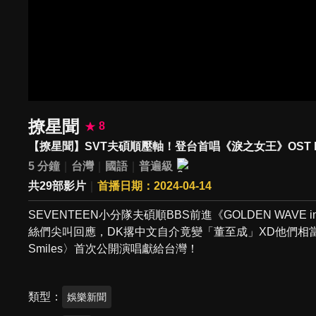
撩星聞
8
【撩星聞】SVT夫碩順壓軸！登台首唱《淚之女王》OST
5 分鐘
台灣
國語
普遍級
共29部影片
首播日期：2024-04-14
SEVENTEEN小分隊夫碩順BBS前進《GOLDEN WAVE
絲們尖叫回應，DK撂中文自介竟變「董至成」XD他們相當有誠意
Smiles〉首次公開演唱獻給台灣！
類型
娛樂新聞