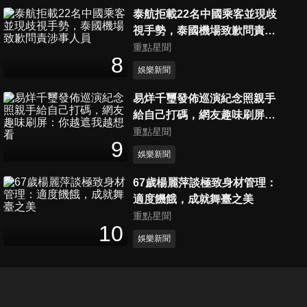
泰航拒載22名中國乘客並現歧
【撩星聞】驚喜公開新歌！動
視手勢，泰國機場致歉問責涉
力火車「不要臉」跟林俊傑邀
事人員
重點星聞
3
分鐘
歌 自認寫歌爛不回禮「怕JJ不
8
好意思拒絕」
娛樂新聞
【撩星聞】ITZY留真曝病休
易烊千璽發佈巡演紀念照親手
Lia「盡最大努力拚回歸」 禮志
給自己打碼，網友趣味刷屏：
5
分鐘
憂心世巡SOLO舞台不夠炸
你越遮我越想看
重點星聞
9
娛樂新聞
【撩星聞】Selina瘋《淚之女
王》揪尪搶買對戒 曝「懷雙
67歲楊麗萍談極致身材管理：
4
分鐘
胞胎」真相：拚到停經
適度饑餓，成就舞臺之美
重點星聞
【撩星聞】來台寵粉全紀錄❤
10
娛樂新聞
朴寶劍被誇好帥中文羞喊：謝
2
分鐘
謝 台粉禮物掛包包 蹲下替小孩
簽名
【撩星聞】新歌Challenge來