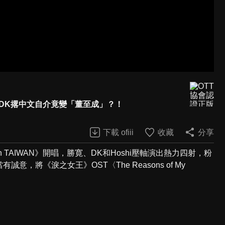
 DK撂中文自介竟變「董至成」？！
下載 ofiii
收藏
分享
 in TAIWAN》開唱，勝寛、DK和Hoshi壓軸演出熱力四射，粉
，將《淚之女王》OST〈The Reasons of My