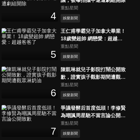
議，被曝拍攝中途遭劇組開除
辯輸周玉蔻說不出話 認了老婆
5
分鐘
重點星聞
003「吵要離婚」
4
娛樂新聞
【撩星聞】(G)I-DLE雨琦台灣
王仁甫學霸兒子加拿大畢業！
腔變「台灣國語」笑噴粉 機場
18歲變超帥 網戀愛：超越爸
3
分鐘
「巧遇薇娟」興奮衝上前合照
爸了
重點星聞
5
【撩星聞】GOLDEN WAVE播
娛樂新聞
放日期決定啦！ 9組韓星載歌
陳凱琳就兒子影院打鬧公開致
5
分鐘
載舞嗨翻高雄 舞台精華片段一
歉，證實孩子觀影期間遭觀眾
次看
淋奶油
重點星聞
【撩星聞】L.S.S唱到一半…
6
SJ希澈穿睡衣衝上台險被脫褲
娛樂新聞
5
分鐘
狂吃台北美食自嘲「像豬一
爭議發酵后首度低頭！李修賢
樣」
為嘲諷周星馳不當言論公開致
【撩星聞】SVT拍波比波挑戰
歉
重點星聞
搞笑因素超多 THE 8徐明浩揭
7
5
分鐘
連親媽都走不了後門
娛樂新聞