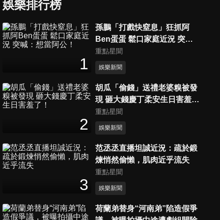
娛樂排行榜
【撩星聞】夢回2004！周杰倫
飆唱〈擱淺〉高音竟上去了 不
孫鵬「打戲快窒息」狂抓阿
5
分鐘
需降KEY「自信滿滿です」
Ben蛋蛋 鬆口家庭近況 突
喊：想當阿公！
重點星聞
1
【撩星聞】(G)I-DLE黑色靚裝
娛樂新聞
火辣開唱 連4首神曲脫了全場
5
分鐘
都瘋狂啦！
胡瓜「偷錢」送禮老婆糗被發
現 砸大錢慶丁柔安生日害羞
了！
【撩星聞】跟Toyz變同事?! 超
重點星聞
2
哥復出開譙「雜碎中的雜碎」
娛樂新聞
5
分鐘
拒同台再批「無恥到極點」
范丞丞直播坦誠近況：疏於鍛
煉悄然偷懶，肌肉近乎流失
【撩星聞】SVT夫碩順壓軸！
重點星聞
登台首唱《淚之女王》OST
3
5
分鐘
DK撂中文自介竟變「董至
娛樂新聞
成」？！
荷蘭弟替身“河南弟”陷造假爭
【撩星聞】合體苗博雅！ 統神