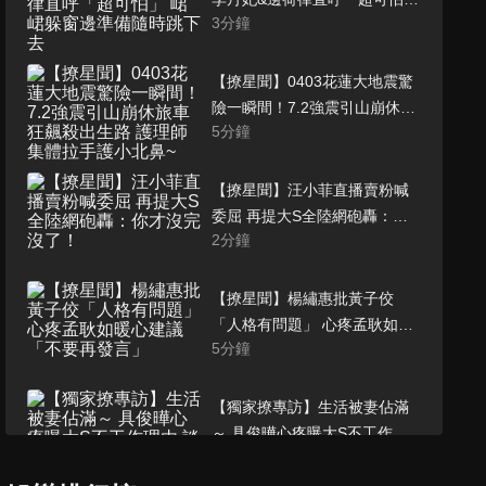
3
分鐘
峮峮躲窗邊準備隨時跳下去
【撩星聞】0403花蓮大地震驚
險一瞬間！7.2強震引山崩休旅
5
分鐘
車狂飆殺出生路 護理師集體拉
手護小北鼻~
【撩星聞】汪小菲直播賣粉喊
委屈 再提大S全陸網砲轟：你
2
分鐘
才沒完沒了！
【撩星聞】楊繡惠批黃子佼
「人格有問題」 心疼孟耿如暖
5
分鐘
心建議「不要再發言」
【獨家撩專訪】生活被妻佔滿
～ 具俊曄心疼曝大S不工作理
5
分鐘
由 談引退順其自然「只要有熙
媛在❤」