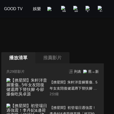
GOOD TV
娛樂
美食旅遊
新聞政論
汽車
播放清單
推薦影片
共29部影片
列表
舊→新
【撩星聞】朱軒洋昔腳重傷.. 5
年女友陪復健還蹲下替扶腳 今
2
分鐘
卻爆偷吃吳卓源
【撩星聞】初登場日遇強震！
李丹妃&邊荷律直呼「超可怕」