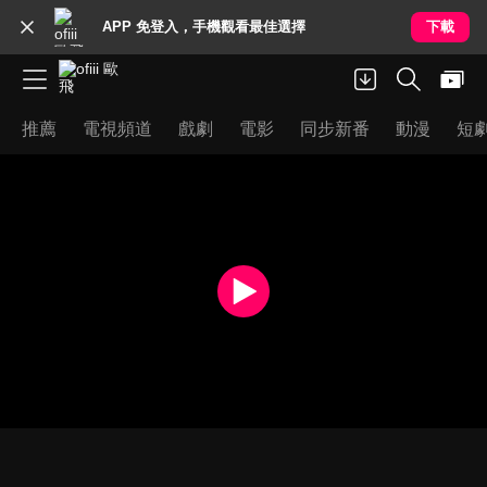
APP 免登入，手機觀看最佳選擇
下載
推薦
電視頻道
戲劇
電影
同步新番
動漫
短