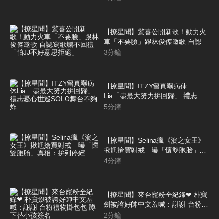
【撩星聞】驚喜公開新歌！動力火
車「不要臉」跟林俊傑邀歌 自認寫
歌爛不回禮「怕JJ不好意思拒絕」
3
分鐘
【撩星聞】ITZY留真曝病休
Lia「盡最大努力拚回歸」 禮志憂
心世巡SOLO舞台不夠炸
5
分鐘
【撩星聞】Selina瘋《淚之女王》
揪尪搶買對戒 曝「懷雙胞胎」真
相：拚到停經
4
分鐘
【撩星聞】來台寵粉全紀錄❤ 朴寶
劍被誇好帥中文羞喊：謝謝 台粉禮
物掛包包 蹲下替小孩簽名
2
分鐘