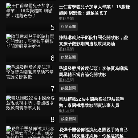
王仁甫學霸兒子加拿大畢業！ 18歲變
超帥 網戀愛：超越爸爸了
重點星聞
5
娛樂新聞
陳凱琳就兒子影院打鬧公開致歉，證
實孩子觀影期間遭觀眾淋奶油
重點星聞
6
娛樂新聞
爭議發酵后首度低頭！李修賢為嘲諷
周星馳不當言論公開致歉
重點星聞
7
娛樂新聞
泰航拒載22名中國乘客並現歧視手
勢，泰國機場致歉問責涉事人員
重點星聞
8
娛樂新聞
易烊千璽發佈巡演紀念照親手給自己
打碼，網友趣味刷屏：你越遮我越想