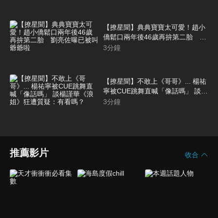
【撩星聞】典典寶寶太可愛！趙小
僑鬆口兩年後46歲再拚第二胎 劉
亮佐曝已被叫爺爺啦
3
分鐘
【撩星聞】不敢上《哥哥》... 楊祐
寧被CUE跳舞直喊「像話嗎」 談楊
謹華《浪姐》狂遭質疑：有看嗎？
3
分鐘
推薦影片
收合