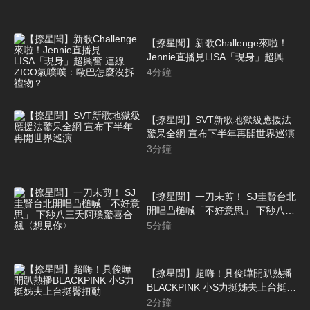
【撩星聞】新歌Challenge來啦！
Jennie直播見LISA「現身」超興奮
連線ZICO氣噗噗：歐巴怎麼沒拆禮
4
分鐘
物？
【撩星聞】SVT新歌地獄級應援法
驚呆全網 宣布下半年再開世界巡演
3
分鐘
【撩星聞】一刀未剪！ SJ圭賢台北
開唱凸槌喊「不好意思」 下秒八三
夭阿璞驚喜合飆〈想見你〉
5
分鐘
【撩星聞】超嗨！具俊曄開趴熱播
BLACKPINK 小S力挺姊夫上台挺臀
扭動
2
分鐘