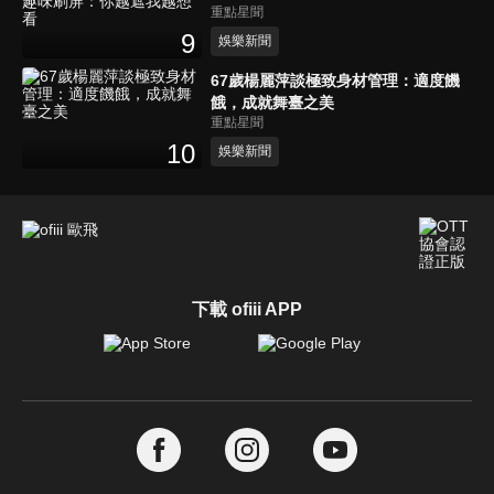
重點星聞
看
9
娛樂新聞
67歲楊麗萍談極致身材管理：適度饑
餓，成就舞臺之美
重點星聞
10
娛樂新聞
下載 ofiii APP