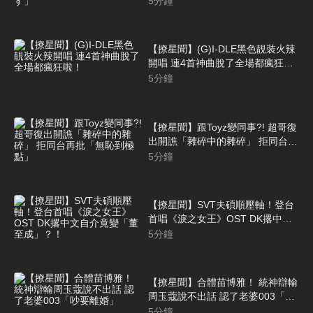
5
分鐘
【撩星聞】(G)I-DLE黑色靚裝火辣
開唱 連4首神曲脫了全場都瘋狂
啦！
5
分鐘
【撩星聞】跟Toyz變同事?! 超哥復
出開譙「雜碎中的雜碎」 拒同台再
批「無恥到極點」
5
分鐘
【撩星聞】SVT夫碩順壓軸！登台
首唱《淚之女王》OST DK撂中文
自介竟變「董至成」？！
5
分鐘
【撩星聞】合體苗博雅！ 統神辯輸
周玉蔻說不出話 認了老婆003「吵
要離婚」
5
分鐘