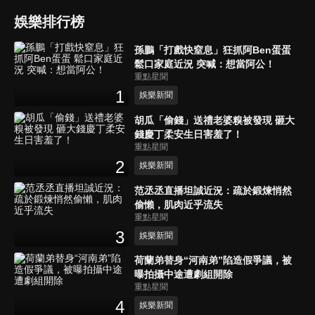
娛樂排行榜
孫鵬「打戲快窒息」狂抓阿Ben蛋蛋
鬆口家庭近況 突喊：想當阿公！
重點星聞
1
娛樂新聞
胡瓜「偷錢」送禮老婆糗被發現 砸大
錢慶丁柔安生日害羞了！
重點星聞
2
娛樂新聞
范丞丞直播坦誠近況：疏於鍛煉悄然
偷懶，肌肉近乎流失
重點星聞
3
娛樂新聞
荷蘭弟替身“河南弟”陷造假爭議，被
曝拍攝中途遭劇組開除
重點星聞
4
娛樂新聞