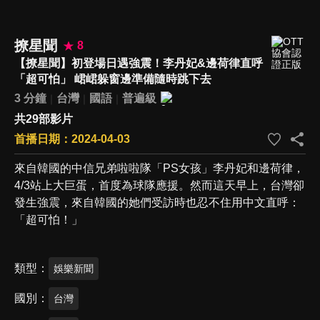
撩星聞
8
【撩星聞】初登場日遇強震！李丹妃&邊荷律直呼
「超可怕」 峮峮躲窗邊準備隨時跳下去
3 分鐘
台灣
國語
普遍級
共29部影片
首播日期：2024-04-03
來自韓國的中信兄弟啦啦隊「PS女孩」李丹妃和邊荷律，
4/3站上大巨蛋，首度為球隊應援。然而這天早上，台灣卻
發生強震，來自韓國的她們受訪時也忍不住用中文直呼：
「超可怕！」
類型
娛樂新聞
國別
台灣