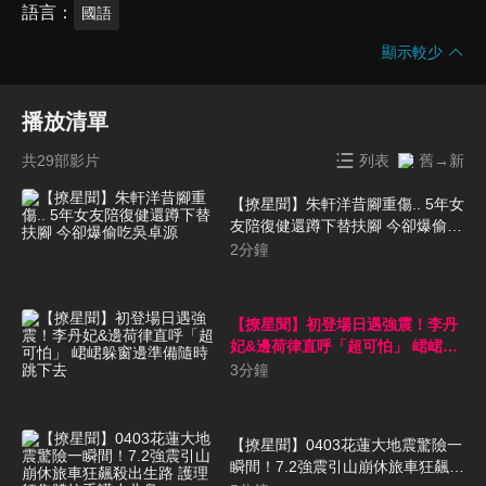
語言
國語
顯示較少
播放清單
共29部影片
列表
舊→新
【撩星聞】朱軒洋昔腳重傷.. 5年女
友陪復健還蹲下替扶腳 今卻爆偷吃
吳卓源
2
分鐘
【撩星聞】初登場日遇強震！李丹
妃&邊荷律直呼「超可怕」 峮峮躲
窗邊準備隨時跳下去
3
分鐘
【撩星聞】0403花蓮大地震驚險一
瞬間！7.2強震引山崩休旅車狂飆殺