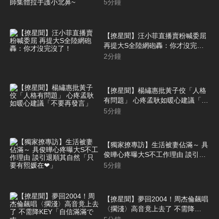
出生路 護理師集體拉手護小北鼻~
5
分鐘
【撩星聞】汪小菲直播賣粉喊委屈
再提大S全陸網砲轟：你才沒完沒
了！
2
分鐘
【撩星聞】楊繡惠批黃子佼「人格
有問題」 心疼孟耿如暖心建議「不
要再發言」
5
分鐘
【獨家撩專訪】生活被妻佔滿～ 具
俊曄心疼曝大S不工作理由 談引退
順其自然「只要有熙媛在❤」
5
分鐘
【撩星聞】夢回2004！周杰倫飆唱
〈擱淺〉高音竟上去了 不需降
KEY「自信滿滿です」