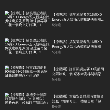
【撩專訪】搞笑逼記者跳16蹲XD
Energy五人親揭合體獨缺唐振剛原
因 疏遠後再聚「花一個晚上好好
5
分鐘
聊」1
【撩專訪】搞笑逼記者跳16蹲XD
Energy五人親揭合體獨缺唐振剛原
因 疏遠後再聚「花一個晚上好好
5
分鐘
聊」2
【撩星聞】許富凱調皮要90高齡阿
公阿嬤親一個 返家鄉高雄開唱忍不
住淚崩
5
分鐘
【撩星聞】韋禮安合體羅時豐飆台
語版〈如果可以〉 撞臉自虧「超越
時空演唱會」
5
分鐘