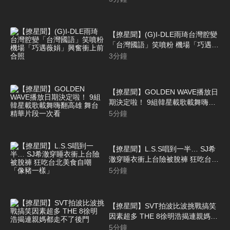
【撩星聞】(G)I-DLE雨琦台灣腔變
「台灣國語」笑噴粉 機場「巧遇薇
娟」興奮衝上前合照
3
分鐘
【撩星聞】GOLDEN WAVE播放日
期決定啦！ 9組韓星載歌載舞嗨翻
高雄 舞台精華片段一次看
5
分鐘
【撩星聞】L.S.S唱到一半… SJ希
澈穿睡衣衝上台險被脫褲 狂吃台北
美食自嘲「像豬一樣」
5
分鐘
【撩星聞】SVT拍波比波挑戰搞笑
因素超多 THE 8徐明浩揭連親媽都
走不了後門
5
分鐘