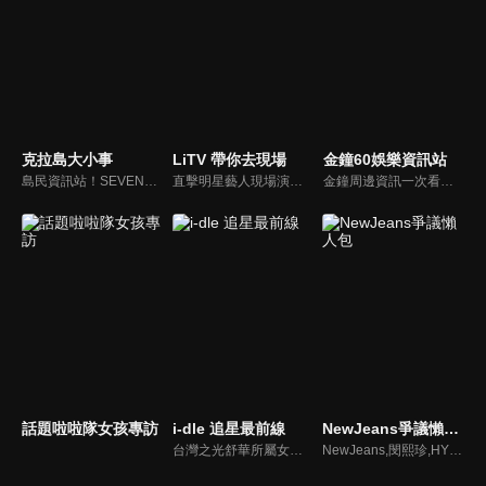
克拉島大小事
LiTV 帶你去現場
金鐘60娛樂資訊站
島民資訊站！SEVENTEEN近期資訊報你知
直擊明星藝人現場演出，體驗當下火熱氣氛
金鐘周邊資訊一次看，一起預測金鐘得主！
話題啦啦隊女孩專訪
i-dle 追星最前線
NewJeans爭議懶人包
台灣之光舒華所屬女團最新消息報你知
NewJeans,閔熙珍,HYBE爭議懶人包