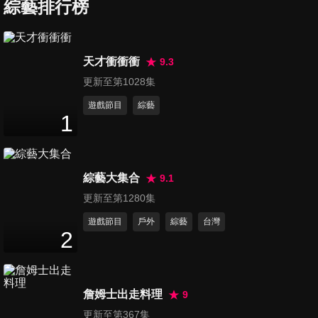
夜市小吃大集合
綜藝排行榜
50
分鐘
全台佛心店家大集合
天才衝衝衝
9.3
50
分鐘
更新至第1028集
遊戲節目
綜藝
1
65元比臉大的炸雞排市場內飄
香、山泉水熬煮招牌麻油雞鮮
48
分鐘
嫩大塊
綜藝大集合
9.1
150元蒙古烤肉配菜吃到飽 正
更新至第1280集
宗粵式火鍋蛤蜊多到滿出來
遊戲節目
戶外
綜藝
台灣
49
分鐘
2
國宴級主廚80元10樣配菜讓你
吃飽飽！清爽鮮甜鳳梨冰清涼
詹姆士出走料理
9
50
分鐘
一夏！
更新至第367集