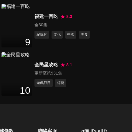
福建一百吃
8.3
全30集
紀錄片
文化
中國
美食
9
全民星攻略
8.1
更新至第931集
遊戲節目
綜藝
10
務條款
聯絡客服
ofiii lt’s all free