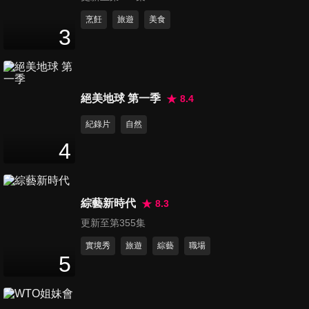
「祕汁羊魯飯」銅板價要排隊
烹飪
旅遊
美食
3
才能吃！海男親抓「藤壺」新
50
分鐘
鮮上桌
Q彈軟嫩米糕80年銅板價！獨
絕美地球 第一季
8.4
特麵條配多汁牛肉必比登激推
50
分鐘
紀錄片
自然
4
「5元手工肉圓」凍漲36年！老
里長麵店「50元吃超飽」！盤
50
分鐘
點全台佛心小攤
綜藝新時代
8.3
更新至第355集
周末假期小旅行 五星級飯店住
到回本打卡行！
實境秀
旅遊
綜藝
職場
5
47
分鐘
龍潭，月光族有福啦！帶你俗