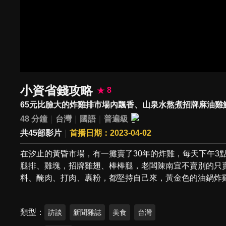
小資省錢攻略
8
65元比臉大的炸雞排市場內飄香、山泉水熬煮招牌麻油雞
48 分鐘
台灣
國語
普遍級
共45部影片
首播日期：2023-04-02
在汐止的黃昏市場，有一攤賣了30年的炸雞，每天下午3
腿排、雞塊，招牌雞翅、棒棒腿，老闆陳南宜不賣別的只
料、醃肉、打肉、裹粉，都堅持自己來，黃金色的油鍋炸
類型
訪談
新聞雜誌
美食
台灣