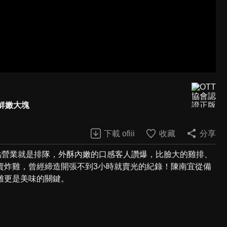
鮮嫩大塊
下載 ofiii
收藏
分享
點營業就是排隊，外酥內嫩的口感客人讚爆，比臉大的雞排、
賣炸雞，曾經締造開張不到3小時就賣光的紀錄！陳南宜從備
雞更是美味的關鍵。