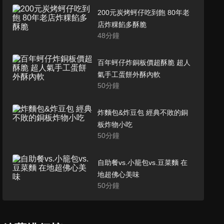
200元炭烤蚵仔吃到飽 80年老
店炸粿餡多酥脆
48
分鐘
百年蚵仔炸銅板價超酥脆 超人
氣手工蛋餅外酥內軟
50
分鐘
炸麵包&炸豆包 經典不敗的銅
板炸物小吃
50
分鐘
自助餐vs.小籠包vs.豆菜麵 在
地超佛心美味
50
分鐘
臭薯條、燉雞湯、炸饅頭 超強