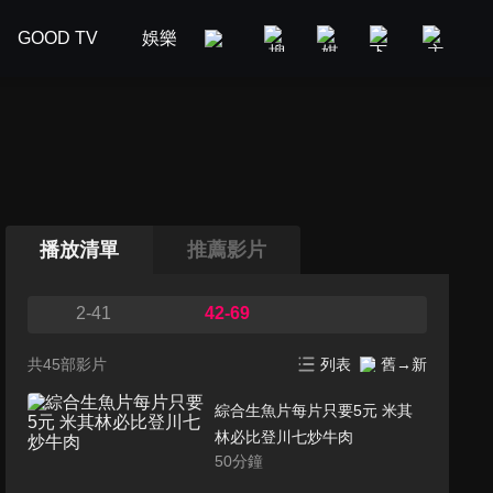
GOOD TV
娛樂
美食旅遊
新聞政論
汽車
播放清單
推薦影片
2-41
42-69
共45部影片
列表
舊→新
綜合生魚片每片只要5元 米其
林必比登川七炒牛肉
50
分鐘