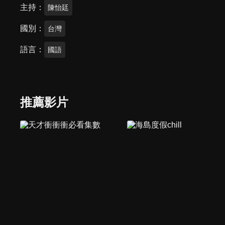
主持
陳怡廷
國別
台灣
語言
國語
推薦影片