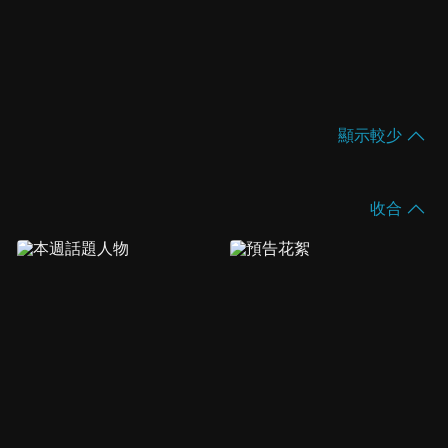
顯示較少
收合