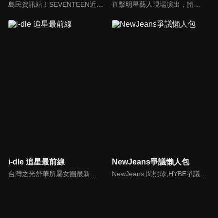
島民資訊站！SEVENTEEN近期資訊報你知
直擊明星藝人現場演出，體驗當下火熱氣氛
i-dle 追星最前線
NewJeans爭議懶人包
台灣之光舒華所屬女團最新消息報你知
NewJeans,閔熙珍,HYBE爭議懶人包