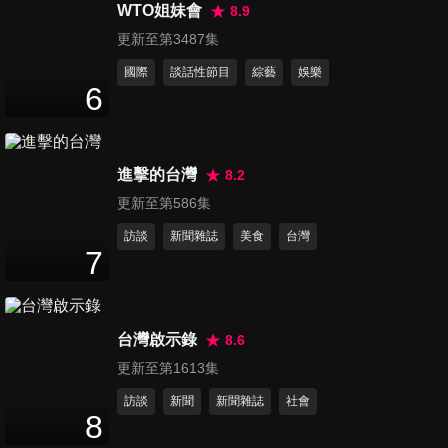
俗呷！
WTO姐妹會
8.9
47
分鐘
更新至第3487集
國際
談話性節目
綜藝
娛樂
6
進擊的台灣
8.2
更新至第586集
訪談
新聞雜誌
美食
台灣
7
台灣啟示錄
8.6
更新至第1613集
訪談
新聞
新聞雜誌
社會
8