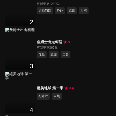
更新至第1280集
遊戲節目
戶外
綜藝
台灣
2
詹姆士出走料理
9
更新至第367集
烹飪
旅遊
美食
3
絕美地球 第一季
8.4
紀錄片
自然
4