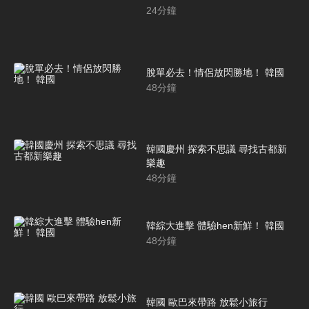
24
分鐘
脫單必去！情侶放閃勝地！ 韓國
48
分鐘
韓國慶州 探索不思議 尋找古都新
樂趣
48
分鐘
韓綜大進擊 體驗hen新鮮！ 韓國
48
分鐘
韓國 歐巴來帶路 放鬆小旅行