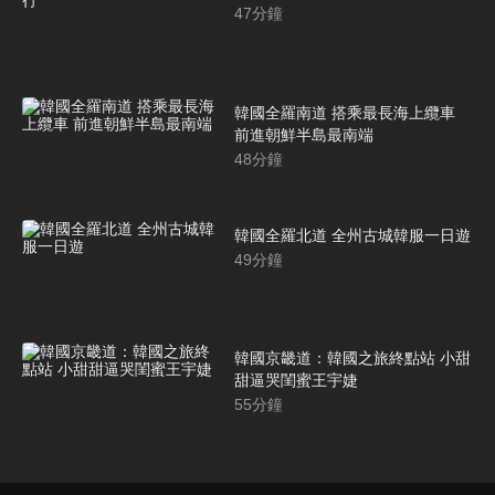
47
分鐘
韓國全羅南道 搭乘最長海上纜車
前進朝鮮半島最南端
48
分鐘
韓國全羅北道 全州古城韓服一日遊
49
分鐘
韓國京畿道：韓國之旅終點站 小甜
甜逼哭閨蜜王宇婕
55
分鐘