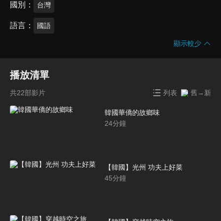
國別
台灣
語言
國語
顯示較少
播放清單
共22部影片
列表
舊→新
韓國華僑的故鄉味
24
分鐘
【韓國】光州 功夫上好菜
45
分鐘