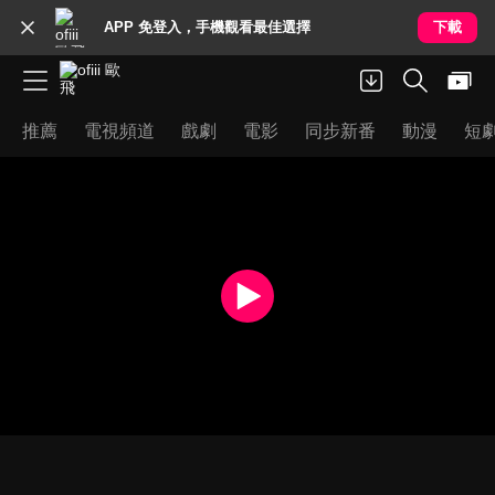
APP 免登入，手機觀看最佳選擇
下載
推薦
電視頻道
戲劇
電影
同步新番
動漫
短