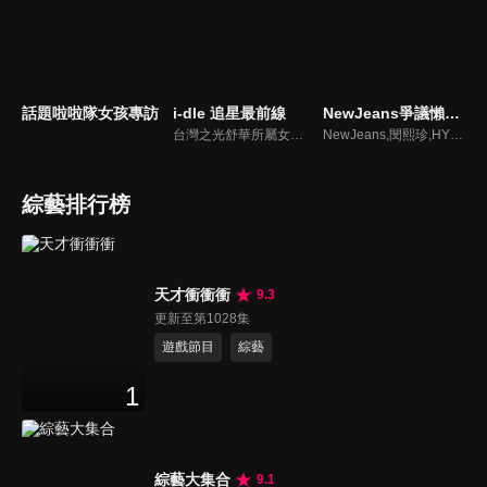
話題啦啦隊女孩專訪
i-dle 追星最前線
NewJeans爭議懶人包
台灣之光舒華所屬女團最新消息報你知
NewJeans,閔熙珍,HYBE爭議懶人包
綜藝排行榜
天才衝衝衝
9.3
更新至第1028集
遊戲節目
綜藝
1
綜藝大集合
9.1