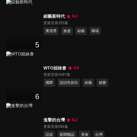
綜藝新時代
8.3
更新至第355集
實境秀
旅遊
綜藝
職場
5
WTO姐妹會
8.9
更新至第3487集
國際
談話性節目
綜藝
娛樂
6
進擊的台灣
8.2
更新至第586集
訪談
新聞雜誌
美食
台灣