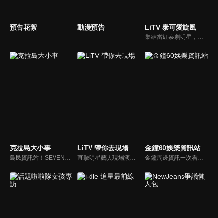
預告花絮
動漫預告
LiTV 泰可愛旋風
集結當紅泰劇明星，獨家揭露他們的幕後小秘密
克拉島大小事
LiTV 帶你去現場
金鐘60娛樂資訊站
島民資訊站！SEVENTEEN近期資訊報你知
直擊明星藝人現場演出，體驗當下火熱氣氛
金鐘周邊資訊一次看，一起預測金鐘得主！