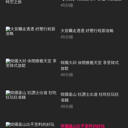
45
分鐘
大首爾走透透 紓壓行程新攻略
45
分鐘
韓國大邱 休閒療癒天堂 享受韓式
放鬆
48
分鐘
韓國釜山 狂讚士出遊 狂吃狂玩狂
省錢
48
分鐘
韓國釜山出乎意料的好玩