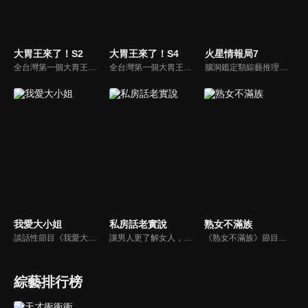
大胃王來了！S2
大胃王來了！S4
火星情報局7
全台灣第一個大胃王美食節目，由主持人帶領大胃王們及名人來賓吃遍台灣美食，每趟旅程都有不同的美食主題以及遊戲互動，並藉由大胃王幸福地享用，讓觀眾深刻了解台灣美食文化的豐富特色！
全台灣第一個大胃王美食節目，由主持人帶領大胃王們及名人來賓吃遍台灣美食，每趟旅程都有不同的美食主題以及遊戲互動，並藉由大胃王幸福地享用，讓觀眾深刻了解台灣美食文化的豐富特色！
腦洞鑑定類綜藝推理脫口秀，陣容為薛之謙、大張偉、楊迪、劉維、黃子弘凡、黃聖依、龐博等…節目圍繞著當下熱梗熱點、觀眾的興趣點、共鳴點展開故事；火星特工廣發英雄帖正面對撞，迎戰近年最出圈、最有趣、最敢說的廠牌大咖們。真金不怕火煉！一場席卷全網的廠牌巔峰之戰即將展開！
我愛大小姐
私房話老實說
熟女不滿族
談話性節目《我愛大小姐》是由吳淡如、林慧萍主持的一檔談話性節目，講訴女人間的那些事。
讓男人更了解女人，女人更了解自己 ，揭密女性私房話，讓療癒專家教你更愛自己！由于美人和納豆攜手主持，更多你想知道的女性私密話題都在《私房話老實說》。
《熟女不滿族》節目主題均有關25-49歲的未婚女性，這些熟女們漂亮卻擔心嫁不出去，獨立卻希望有人疼，最怕寂寞，只能用工作填滿時間，她們是最矛盾最不滿足的一群人。
綜藝排行榜