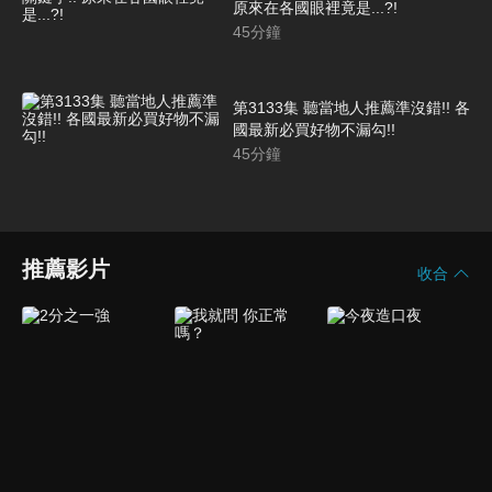
原來在各國眼裡竟是...?!
45
分鐘
第3133集 聽當地人推薦準沒錯!! 各
國最新必買好物不漏勾!!
45
分鐘
推薦影片
收合