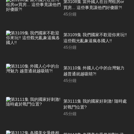
第3108集 當外國人在台灣租房or
買房... 這些事竟讓他們好傻眼?!
45
分鐘
第3109集 我們國家不歡迎你來玩!!
這些觀光亂象逼瘋各國人!!
45
分鐘
第3110集 外國人心中的台灣魅力
越普通就越吸睛?!
45
分鐘
第3111集 我的國家好刺激! 隨時處
於戰鬥位置?
45
分鐘