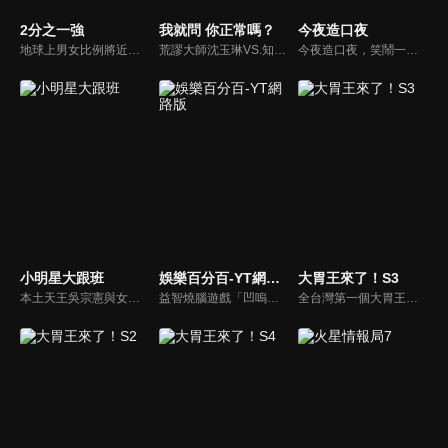
2分之一強
我就問 你正常嗎？
今夜造口夜
地球上男女比例將近一比一，也就是有二分之一的女人。我們認為新世代的女人不論在能力、經濟、教育、工作上都不輸男人，這些獨立自主的女人早已撐起半邊天，她們有自己的價值觀和感情觀，我們稱她們是『二分之一強』。
荒謬大師沈玉琳VS.知性作家​​于美人，首次聯手主持！雙方展現犀利又幽默的獨特主持風格引爆辛辣話題！
今夜造口夜，笑鬧一整夜。以網路自製嘲諷節目走紅、在網路擁有廣大支持群眾和影響力的主播「視網膜」，藉此一揉合綜藝與喜劇之談話性節目，帶觀眾以輕鬆之方式，瞭解時下最熱門、最能引起共鳴的社會議題、現象和人物。 多元的切入角度、最輕鬆易懂的議題剖析、言論尺度不設限！
小明星大跟班
娛樂百分百-YT網路版
大胃王來了！S3
本土天王吳宗憲與女兒吳姍儒（Sandy）搭檔主持，每集邀請來賓暢談演藝圈大小事，父女檔聯手笑果十足，老梗搭上新世代，最新組合強勢登場！
益智燒腦遊戲「凹嗚狼人殺」激發你的邏輯推理能力，偶像巨星雲集，全球娛樂資訊，一手掌握不脫節！2025全新升級改版，盡在《娛樂百分百-YT網路版》！
全台灣第一個大胃王美食節目，由主持人帶領大胃王們及名人來賓吃遍台灣美食，每趟旅程都有不同的美食主題以及遊戲互動，並藉由大胃王幸福地享用，讓觀眾深刻了解台灣美食文化的豐富特色！