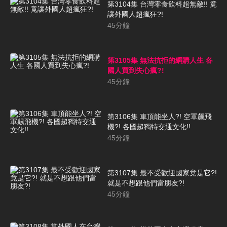
第3104集 台灣零食飲料超無敵!! 竟
讓外國人超瘋狂?!
45
分鐘
第3105集 無法抗拒的網購人生 各
國人買到失心瘋?!
45
分鐘
第3106集 車頂能坐人?! 空軍飆飛
機?! 各國超獨特交通文化!!
45
分鐘
第3107集 最不受歡迎國家竟是它?!
就是不想跟他們當朋友?!
45
分鐘