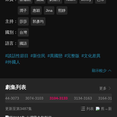
潤子
惠穎
Jina
熙靜
主持
莎莎
郭彥均
國別
台灣
語言
國語
#
談話性節目
#
新住民
#
異國戀
#
完整版
#
文化差異
#
外國人
顯示較少
劇集列表
更多
3044-3073
3074-3103
3104-3133
3134-3163
3164-3193
更新至第3487集
列表
舊→新