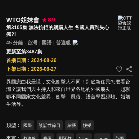
WTO姐妹會
8.9
第3105集 無法抗拒的網購人生 各國人買到失心
瘋?!
45 分鐘
台灣
國語
普遍級
更新至第3487集
首播日期：2024-08-26
下架日期：2026-08-27
異國戀曲我最懂，文化衝擊大不同！到底新住民怎麼看台
灣？讓我們與主持人和來自世界各地的外國朋友，一起聊
聊不同國家文化差異、衝擊、風俗、語言學習經驗、婚姻
生活等。
類型
國際
談話性節目
綜藝
娛樂
來賓
蔡逸帆
佩佩
劉涵竹
Nilam
Jenny
芭蒂