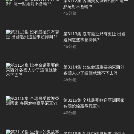
第3112集 各國美女爭鋒相對!! 這一
點絕對不會輸?!
45
分鐘
第3113集 沒有最扯只有更扯 出國
遇到這些事超掃興?!
45
分鐘
第3114集 比生命還重要的東西?!
各國人少了這個就活不下去?!
45
分鐘
第3115集 全球最受歡迎亞洲國家
各國尬輸贏爭冠軍?!
46
分鐘
第3116集 生活中的鬼故事 這個比