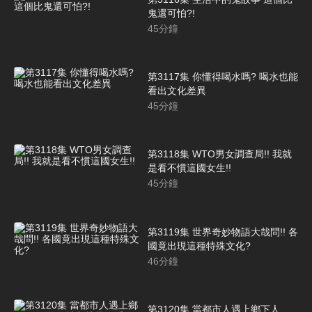
鬼還可怕?!
45
分鐘
第3117集 你懂得喝水嗎? 喝水也能
看出文化差異
45
分鐘
第3118集 WTO男女調查局!! 我就
是看不慣這國女生!!
45
分鐘
第3119集 世界奇妙物語大哉問!! 各
國竟出現這種特殊文化?
46
分鐘
第3120集 當都市人遇上鄉下人…