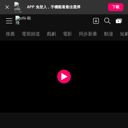
APP 免登入，手機觀看最佳選擇
下載
推薦
電視頻道
戲劇
電影
同步新番
動漫
短