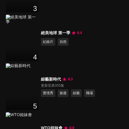
3
絕美地球 第一季
8.4
紀錄片
自然
4
綜藝新時代
8.3
更新至第355集
實境秀
旅遊
綜藝
職場
5
WTO姐妹會
8.9