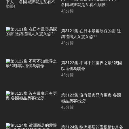
各國城鄉就是互看不順眼!
45
分鐘
第3121集 在日本最容易踩的雷 送
錯禮讓人又驚又恐?!
45
分鐘
第3122集 不可不知世界之最! 我國
以這個為驕傲
45
分鐘
第3123集 沒有最奧只有更奧 各國
極品奧客出沒!!
45
分鐘
第3124集 歐洲鄰居的愛恨情仇!! 各