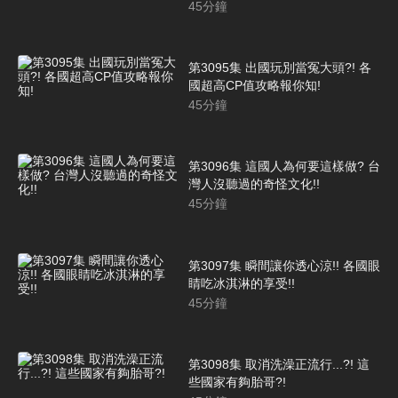
45
分鐘
第3095集 出國玩別當冤大頭?! 各
國超高CP值攻略報你知!
45
分鐘
第3096集 這國人為何要這樣做? 台
灣人沒聽過的奇怪文化!!
45
分鐘
第3097集 瞬間讓你透心涼!! 各國眼
睛吃冰淇淋的享受!!
45
分鐘
第3098集 取消洗澡正流行...?! 這
些國家有夠胎哥?!