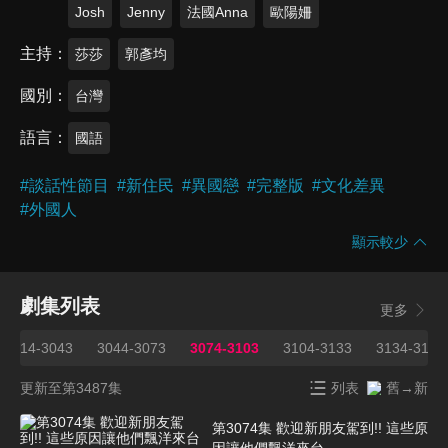
Josh
Jenny
法國Anna
歐陽姍
主持
莎莎
郭彥均
國別
台灣
語言
國語
#
談話性節目
#
新住民
#
異國戀
#
完整版
#
文化差異
#
外國人
顯示較少
劇集列表
更多
3014-3043
3044-3073
3074-3103
3104-3133
3134-3163
更新至第3487集
列表
舊→新
第3074集 歡迎新朋友駕到!! 這些原
因讓他們飄洋來台