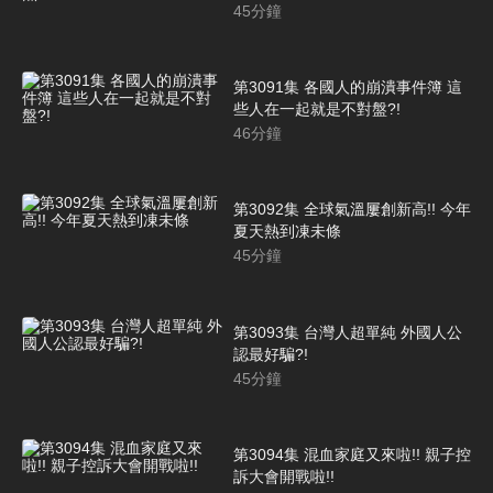
45
分鐘
第3091集 各國人的崩潰事件簿 這
些人在一起就是不對盤?!
46
分鐘
第3092集 全球氣溫屢創新高!! 今年
夏天熱到凍未條
45
分鐘
第3093集 台灣人超單純 外國人公
認最好騙?!
45
分鐘
第3094集 混血家庭又來啦!! 親子控
訴大會開戰啦!!