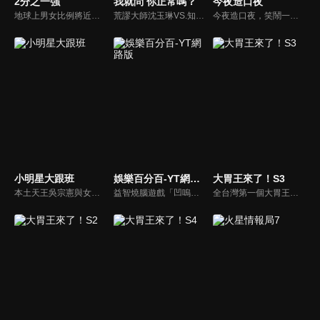
2分之一強
我就問 你正常嗎？
今夜造口夜
地球上男女比例將近一比一，也就是有二分之一的女人。我們認為新世代的女人不論在能力、經濟、教育、工作上都不輸男人，這些獨立自主的女人早已撐起半邊天，她們有自己的價值觀和感情觀，我們稱她們是『二分之一強』。
荒謬大師沈玉琳VS.知性作家​​于美人，首次聯手主持！雙方展現犀利又幽默的獨特主持風格引爆辛辣話題！
今夜造口夜，笑鬧一整夜。以網路自製嘲諷節目走紅、在網路擁有廣大支持群眾和影響力的主播「視網膜」，藉此一揉合綜藝與喜劇之談話性節目，帶觀眾以輕鬆之方式，瞭解時下最熱門、最能引起共鳴的社會議題、現象和人物。 多元的切入角度、最輕鬆易懂的議題剖析、言論尺度不設限！
小明星大跟班
娛樂百分百-YT網路版
大胃王來了！S3
本土天王吳宗憲與女兒吳姍儒（Sandy）搭檔主持，每集邀請來賓暢談演藝圈大小事，父女檔聯手笑果十足，老梗搭上新世代，最新組合強勢登場！
益智燒腦遊戲「凹嗚狼人殺」激發你的邏輯推理能力，偶像巨星雲集，全球娛樂資訊，一手掌握不脫節！2025全新升級改版，盡在《娛樂百分百-YT網路版》！
全台灣第一個大胃王美食節目，由主持人帶領大胃王們及名人來賓吃遍台灣美食，每趟旅程都有不同的美食主題以及遊戲互動，並藉由大胃王幸福地享用，讓觀眾深刻了解台灣美食文化的豐富特色！