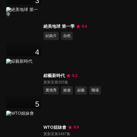
3
絕美地球 第一季
8.4
紀錄片
自然
4
綜藝新時代
8.3
更新至第355集
實境秀
旅遊
綜藝
職場
5
WTO姐妹會
8.9
更新至第3487集