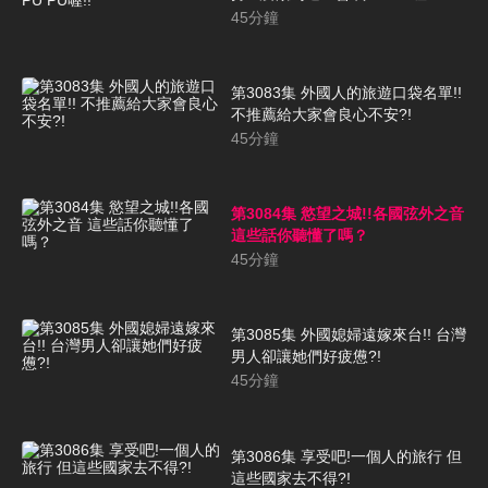
45
分鐘
第3083集 外國人的旅遊口袋名單!!
不推薦給大家會良心不安?!
45
分鐘
第3084集 慾望之城!!各國弦外之音
這些話你聽懂了嗎？
45
分鐘
第3085集 外國媳婦遠嫁來台!! 台灣
男人卻讓她們好疲憊?!
45
分鐘
第3086集 享受吧!一個人的旅行 但
這些國家去不得?!