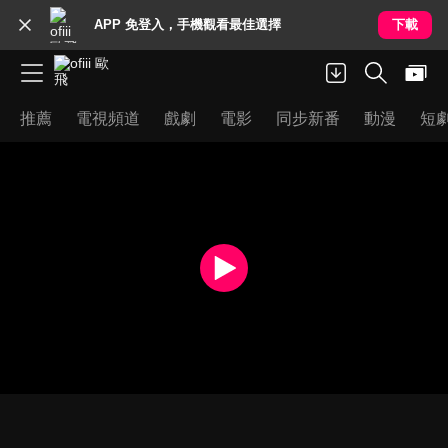
APP 免登入，手機觀看最佳選擇
下載
推薦
電視頻道
戲劇
電影
同步新番
動漫
短