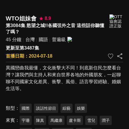
WTO姐妹會
8.9
第3084集 慾望之城!!各國弦外之音 這些話你聽懂
了嗎？
45 分鐘
台灣
國語
普遍級
更新至第3487集
首播日期：2024-07-18
異國戀曲我最懂，文化衝擊大不同！到底新住民怎麼看台
灣？讓我們與主持人和來自世界各地的外國朋友，一起聊
聊不同國家文化差異、衝擊、風俗、語言學習經驗、婚姻
生活等。
類型
國際
談話性節目
綜藝
娛樂
來賓
宇珊
陳真
馬繼康
盧卡斯
雪兒
潤子