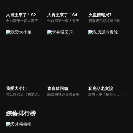
大胃王來了！S2
大胃王來了！S4
火星情報局7
全台灣第一個大胃王美食節目，由主持人帶領大胃王們及名人來賓吃遍台灣美食，每趟旅程都有不同的美食主題以及遊戲互動，並藉由大胃王幸福地享用，讓觀眾深刻了解台灣美食文化的豐富特色！
全台灣第一個大胃王美食節目，由主持人帶領大胃王們及名人來賓吃遍台灣美食，每趟旅程都有不同的美食主題以及遊戲互動，並藉由大胃王幸福地享用，讓觀眾深刻了解台灣美食文化的豐富特色！
腦洞鑑定類綜藝推理脫口秀，陣容為薛之謙、大張偉、楊迪、劉維、黃子弘凡、黃聖依、龐博等…節目圍繞著當下熱梗熱點、觀眾的興趣點、共鳴點展開故事；火星特工廣發英雄帖正面對撞，迎戰近年最出圈、最有趣、最敢說的廠牌大咖們。真金不怕火煉！一場席卷全網的廠牌巔峰之戰即將展開！
我愛大小姐
青春猛回頭
私房話老實說
談話性節目《我愛大小姐》是由吳淡如、林慧萍主持的一檔談話性節目，講訴女人間的那些事。
由曾國城與黃國倫主持，節目中邀請20位20歲以下青少年組成青春團，另一邊則為年紀相較成熟的藝人來賓為不老團，每集分別就一件青少年必定遇見的事件討論，看兩個不同年代的人們，所擁有的不同看法與立場。帶領讓觀眾一起回到那些年的青春歲月！
讓男人更了解女人，女人更了解自己 ，揭密女性私房話，讓療癒專家教你更愛自己！由于美人和納豆攜手主持，更多你想知道的女性私密話題都在《私房話老實說》。
綜藝排行榜