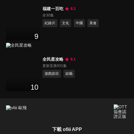
福建一百吃
8.3
全30集
紀錄片
文化
中國
美食
9
全民星攻略
8.1
更新至第931集
遊戲節目
綜藝
10
下載 ofiii APP