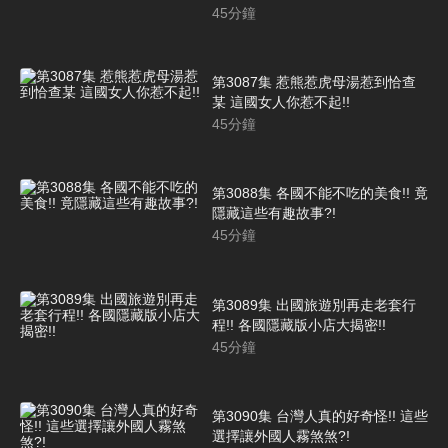
45
分鐘
第3087集 惹熊惹虎母湯惹到恰查
某 這國女人你惹不起!!
45
分鐘
第3088集 各國不能不吃的美食!! 竟
隱藏這些有趣故事?!
45
分鐘
第3089集 出國旅遊別再走老套行
程!! 各國隱藏版小店大揭密!!
45
分鐘
第3090集 台灣人真的好奇怪!! 這些
選擇讓外國人霧煞煞?!