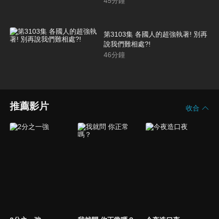
45
分鐘
第3103集 各國人的超強執著! 別再
說我們難相處?!
46
分鐘
推薦影片
收合