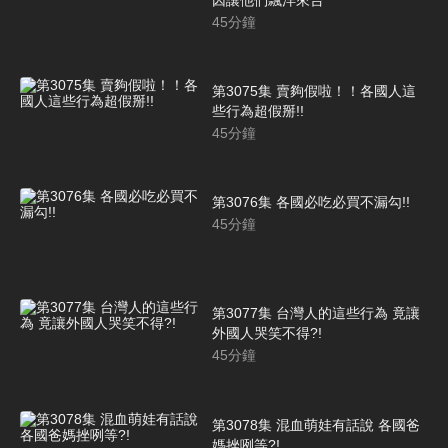
45
分鐘
第3075集 賣夠假啦！！各國人這
些行為超假掰!!
45
分鐘
第3076集 各國必吃必買不漏勾!!
45
分鐘
第3077集 台灣人的這些行為 竟讓
外國人哭笑不得?!
45
分鐘
第3078集 混血萌娃有話說 各國爸
媽挫咧等?!