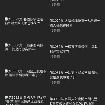
45
分鐘
第3079集 各國超驕傲這一點!! 連外
國人都想移民?!
45
分鐘
第3080集 一樣東西兩樣價... 就是
把你當肥羊?!
45
分鐘
第3081集 一沾染上就戒不掉 這些
習慣讓我中毒了?!
45
分鐘
第3082集 各國人對密閉空間的堅
持!! 沒做到這些會氣PU PU喔!!