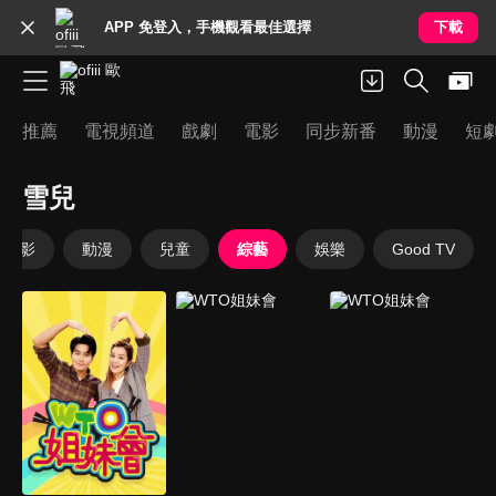
APP 免登入，手機觀看最佳選擇
下載
推薦
電視頻道
戲劇
電影
同步新番
動漫
短
雪兒
電影
動漫
兒童
綜藝
娛樂
Good TV