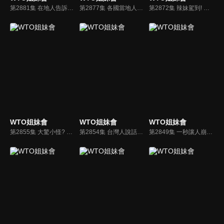
第2881集 在地人告訴你!! 遇到這些事該怎麼解決
第2877集 各國當地人愛逛的這些店 竟有想不到的附加功能?!
第2872集 辣妹駕到! 夏季聯合國登場 各國美女有恐怖驚魂記?
WTO姐妹會
WTO姐妹會
WTO姐妹會
第2855集 大驚小怪? 還是不懂美食世界? 這國的人怎麼吃這個啦?
第2854集 台灣人說話行為 好難懂!! 讓外國人好傻眼!!
第2849集 一秒讓人崩潰叫媽媽?! 這些食物母湯這樣吃喔!!