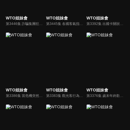
WTO姐妹會
WTO姐妹會
WTO姐妹會
第3446集 詐騙集團狂捲台人上百億!! 請勿輕信這些話術陷阱
第3445集 各國客氣指數排行榜 台灣人贏得冠軍!!
第3392集 出國卡關狀況連連!! 全因這個特殊原因?!
WTO姐妹會
WTO姐妹會
WTO姐妹會
第3386集 當危機突然出現... 各國人都這樣預防?!
第3383集 觀光客行為大踩雷!! 出國前最好先搞懂各國規矩
第3376集 歲末年終歡慶聖誕佳節!! 回顧今年居然發生這些事?!