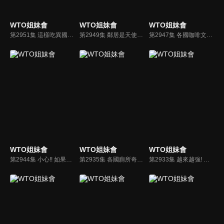
WTO姐妹會
WTO姐妹會
WTO姐妹會
第2951集 這樣吃異國美食，一秒惹怒當地人?
第2949集 鄰居是天使? 還是惡魔? 各國鄰居究竟管多寬?
第2947集 各國咖啡文化差很大!! 竟可看出外國人真面目?!
WTO姐妹會
WTO姐妹會
WTO姐妹會
第2944集 小心!! 如果出國這樣做... 竟會惹怒外國人被炎上?!
第2935集 各國廁所奇觀超特別!! 竟有這些廁所秘辛?!
第2933集 越來越強! 各國精緻服務大比拼!