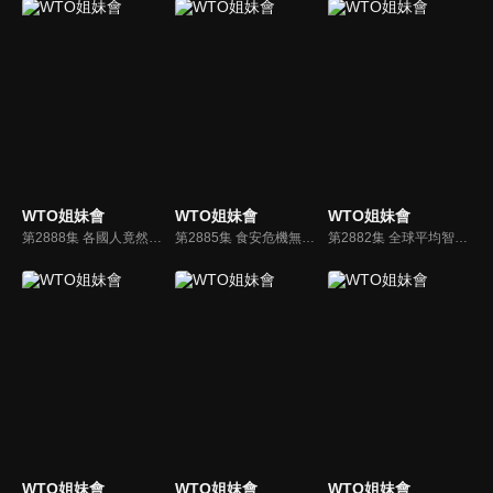
WTO姐妹會
WTO姐妹會
WTO姐妹會
第2888集 各國人竟然瘋這些外國貨 真的有這麼棒嗎？！
第2885集 食安危機無國界 這些食物你敢吃嗎?!
第2882集 全球平均智商排名 台灣入圍前三誰敢爭鋒?!
WTO姐妹會
WTO姐妹會
WTO姐妹會