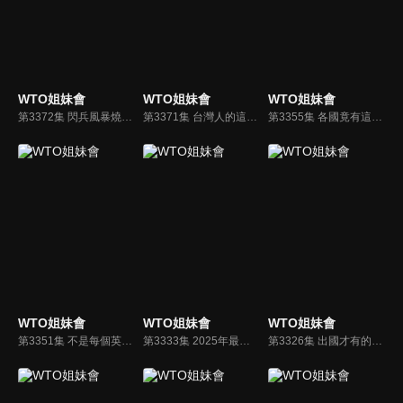
WTO姐妹會
WTO姐妹會
WTO姐妹會
第3372集 閃兵風暴燒不停!! 各國人都在逃避什麼事?!
第3371集 台灣人的這些行為 外國人早就看不順眼?!
第3355集 各國竟有這種奇特保險?! 遇到這些情況就能獲得理賠?!
WTO姐妹會
WTO姐妹會
WTO姐妹會
第3351集 不是每個英雄都披著披風 台灣超人讓人好敬佩?!
第3333集 2025年最夯旅遊關鍵字 一個人的冒險流行中?!
第3326集 出國才有的震撼教育 不懂這些有夠丟臉?!