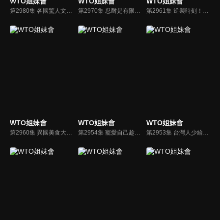
WTO姐妹會
WTO姐妹會
WTO姐妹會
第2980集 各國驚人文化大哉問!! 新住民化身老師開課啦!
第2970集 忍耐是有限度的！翻白眼問題讓外國人翻桌啦!!
第2961集 逆襲時刻！默默無聞的它突然爆紅了！
WTO姐妹會
WTO姐妹會
WTO姐妹會
第2960集 異國美食大PK!! 台灣人最愛這一味?!
第2954集 寵愛自己趁現在! 到各國來個身體保養吧!
第2953集 台灣人少給我來這套!! 這些事在我們國家行不通