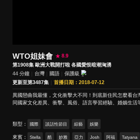
WTO姐妹會
8.9
第1908集 歐洲大戰開打啦 各國愛恨暗潮洶湧
44 分鐘
台灣
國語
保護級
更新至第3487集
首播日期：2018-07-12
異國戀曲我最懂，文化衝擊大不同！到底新住民怎麼看台
同國家文化差異、衝擊、風俗、語言學習經驗、婚姻生活
類型
國際
談話性節目
綜藝
娛樂
來賓
Stella
酷
妙雅
亞力
Josh
阿福
Tatyana