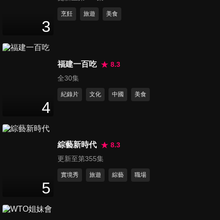
第1898集 日本縣民鬥不完?! 這
烹飪
旅遊
美食
3
個縣市最短命?!
44
分鐘
第1899集 WTO盃數學競賽 這
福建一百吃
8.3
國人腦子很打結?!
全30集
44
分鐘
紀錄片
文化
中國
美食
4
第1900集 黑旋風來襲 各國的
黑很不一樣?!
44
分鐘
綜藝新時代
8.3
更新至第355集
第1901集 哈韓族不可漏溝!! 最
夯韓國新玩法!!
實境秀
旅遊
綜藝
職場
5
44
分鐘
第1902集 各國超市好逛又好