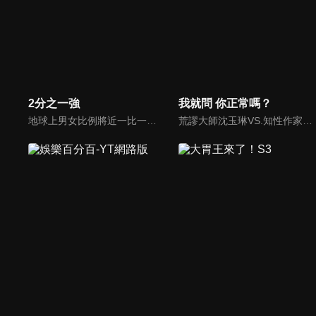
2分之一強
我就問 你正常嗎？
地球上男女比例將近一比一，也就是有二分之一的女人。我們認為新世代的女人不論在能力、經濟、教育、工作上都不輸男人，這些獨立自主的女人早已撐起半邊天，她們有自己的價值觀和感情觀，我們稱她們是『二分之一強』。
荒謬大師沈玉琳VS.知性作家​​于美人，首次聯手主持！雙方展現犀利又幽默的獨特主持風格引爆辛辣話題！