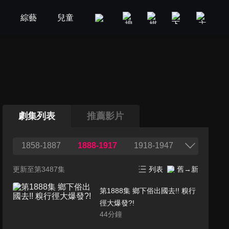
劇
綜藝
兒童
GOOD TV
娛樂
美食旅遊
劇集列表
推薦影片
1858-1887
1888-1917
1918-1947
更新至第3487集
列表
舊→新
第1888集 鄉下俗出國去!! 糗行
徑大爆發?!
44
分鐘