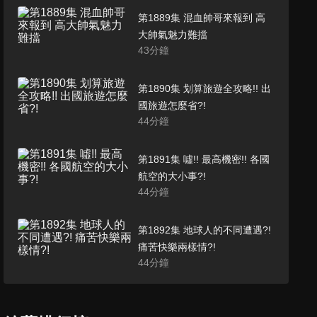
第1889集 混血帥哥來報到 高
大帥氣魅力難擋
43
分鐘
第1890集 划算旅遊全攻略!! 出
國旅遊怎麼省?!
44
分鐘
第1891集 噓!! 最高機密!! 各國
航空的大小事?!
44
分鐘
第1892集 地球人的不同遭遇?!
痛苦快樂兩樣情?!
44
分鐘
第1893集 外國老婆不好搞?! 台