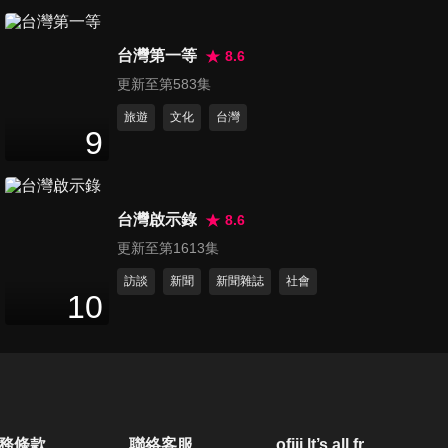
第1907集 拜託!! 請做功課啦!!
台灣第一等
出國千萬別這樣做...
8.6
44
分鐘
更新至第583集
旅遊
文化
台灣
第1908集 歐洲大戰開打啦 各
9
國愛恨暗潮洶湧
44
分鐘
台灣啟示錄
8.6
第1909集 台灣生活苦哈哈!! 各
更新至第1613集
國人追不上的物價?!
44
分鐘
訪談
新聞
新聞雜誌
社會
10
第1910集 台灣家人來報到 新
住民矬咧等?!
44
分鐘
第1911集 新住民的另一面 臥
務條款
聯絡客服
ofiii lt’s all free