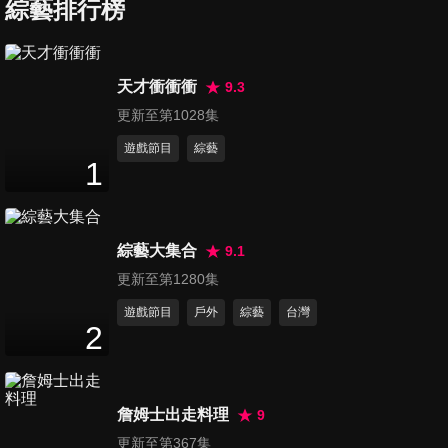
灣老公來申冤?!
綜藝排行榜
44
分鐘
第1894集 亞洲旅遊生死鬥 哪
天才衝衝衝
9.3
個國家最有看頭?!
更新至第1028集
44
分鐘
遊戲節目
綜藝
1
第1895集 全球夯物大評比 不
懂!! 這也能紅!!
44
分鐘
綜藝大集合
9.1
第1896集 救命啊!! 有癡漢!! 各
更新至第1280集
國女孩這樣反應...
遊戲節目
戶外
綜藝
台灣
44
分鐘
2
第1897集 美國vs.英國家人比
一比 哪國人最好相處?!
詹姆士出走料理
9
44
分鐘
更新至第367集