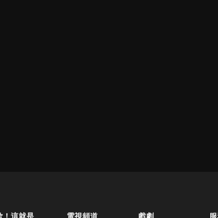
歐！這就是人生啊
電視頻道
戲劇
服