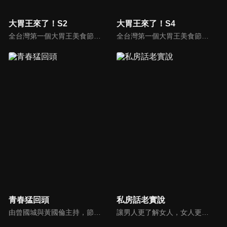
大胃王來了！S2
大胃王來了！S4
全台灣第一個大胃王美食節目，由主持人帶領大胃王們及名人來賓吃遍台灣美食，每趟旅程都有不同的美食主題以及遊戲互動，並藉由大胃王幸福地享用，讓觀眾深刻了解台灣美食文化的豐富特色！
全台灣第一個大胃王美食節目，由主持人帶領大胃王們及名人來賓吃遍台灣美食，每趟旅程都有不同的美食主題以及遊戲互動，並藉由大胃王幸福地享用，讓觀眾深刻了解台灣美食文化的豐富特色！
青春猛回頭
私房話老實說
由曾國城與黃國倫主持，節目中邀請20位20歲以下青少年組成青春團，另一邊則為年紀相較成熟的藝人來賓為不老團，每集分別就一件青少年必定遇見的事件討論，看兩個不同年代的人們，所擁有的不同看法與立場。帶領讓觀眾一起回到那些年的青春歲月！
讓男人更了解女人，女人更了解自己 ，揭密女性私房話，讓療癒專家教你更愛自己！由于美人和納豆攜手主持，更多你想知道的女性私密話題都在《私房話老實說》。