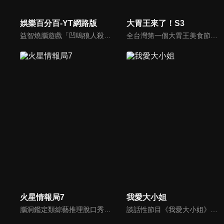
娛樂百分百-YT網路版
大胃王來了！S3
益智燒腦遊戲「凹嗚狼人殺」激發你的邏輯推理能力，偶像巨星雲集，全球娛樂資訊，一手掌握不脫節！2025全新升級改版，盡在《娛樂百分百-YT網路版》！
全台灣第一個大胃王美食節目，由主持人帶領大胃王們及名人來賓吃遍台灣美食，每趟旅程都有不同的美食主題以及遊戲互動，並藉由大胃王幸福地享用，讓觀眾深刻了解台灣美食文化的豐富特色！
火星情報局7
我愛大小姐
腦洞鑑定類綜藝推理脫口秀，陣容為薛之謙、大張偉、楊迪、劉維、黃子弘凡、黃聖依、龐博等…節目圍繞著當下熱梗熱點、觀眾的興趣點、共鳴點展開故事；火星特工廣發英雄帖正面對撞，迎戰近年最出圈、最有趣、最敢說的廠牌大咖們。真金不怕火煉！一場席卷全網的廠牌巔峰之戰即將展開！
談話性節目《我愛大小姐》是由吳淡如、林慧萍主持的一檔談話性節目，講訴女人間的那些事。