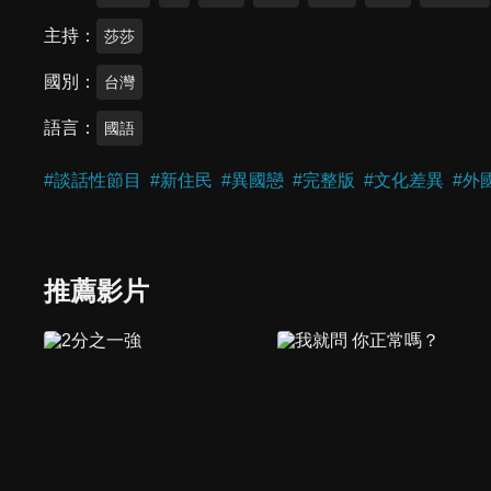
主持
莎莎
國別
台灣
語言
國語
#
談話性節目
#
新住民
#
異國戀
#
完整版
#
文化差異
#
外
推薦影片