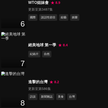
買?! 新住民巷子內帶你逛
WTO姐妹會
8.9
44
分鐘
更新至第3487集
國際
談話性節目
綜藝
娛樂
第1903集 各國人的大襲擊 我
6
們國家變了樣?!
44
分鐘
第1904集 越夜越開胃?! 各國最
絕美地球 第一季
8.4
愛的萬惡宵夜!!
紀錄片
自然
44
分鐘
7
第1905集 我的另一半是日本人
這些事讓我好幻滅?!
44
分鐘
進擊的台灣
8.2
更新至第586集
第1906集 全球瘋自拍!! 怎麼拍
訪談
新聞雜誌
美食
台灣
照最吸睛?!
8
44
分鐘