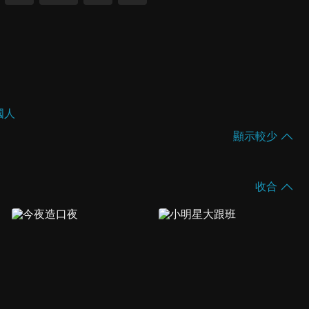
國人
顯示較少
收合