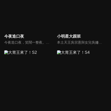
今夜造口夜
小明星大跟班
今夜造口夜，笑鬧一整夜。以網路自製嘲諷節目走紅、在網路擁有廣大支持群眾和影響力的主播「視網膜」，藉此一揉合綜藝與喜劇之談話性節目，帶觀眾以輕鬆之方式，瞭解時下最熱門、最能引起共鳴的社會議題、現象和人物。 多元的切入角度、最輕鬆易懂的議題剖析、言論尺度不設限！
本土天王吳宗憲與女兒吳姍儒（Sandy）搭檔主持，每集邀請來賓暢談演藝圈大小事，父女檔聯手笑果十足，老梗搭上新世代，最新組合強勢登場！