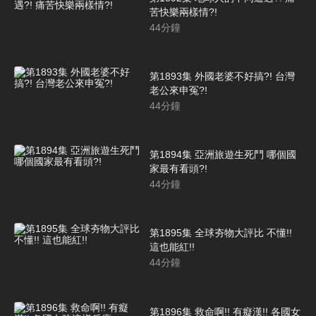
苦快樂兩樣情?!
44
分鐘
第1893集 外國老婆不好搞?! 台灣
老公來申冤?!
44
分鐘
第1894集 亞洲旅遊生死鬥 哪個國
家最有看頭?!
44
分鐘
第1895集 全球夯物大評比 不懂!!
這也能紅!!
44
分鐘
第1896集 救命啊!! 有癡漢!! 各國女