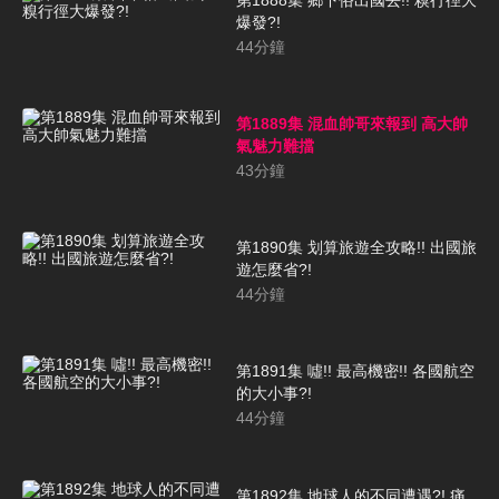
爆發?!
44
分鐘
第1889集 混血帥哥來報到 高大帥
氣魅力難擋
43
分鐘
第1890集 划算旅遊全攻略!! 出國旅
遊怎麼省?!
44
分鐘
第1891集 噓!! 最高機密!! 各國航空
的大小事?!
44
分鐘
第1892集 地球人的不同遭遇?! 痛