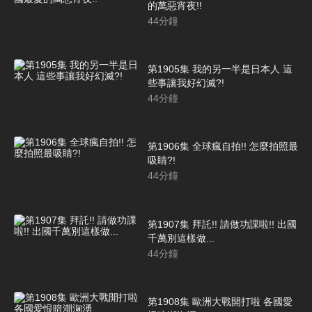
的萬惡宵夜!!
44
分鐘
第1905集 我的另一半是日本人 這
些事讓我好幻滅?!
44
分鐘
第1906集 全球瘋自拍!! 怎麼拍照最
吸睛?!
44
分鐘
第1907集 拜託!! 請做功課啦!! 出國
千萬別這樣做...
44
分鐘
第1908集 歐洲大戰開打啦 各國愛