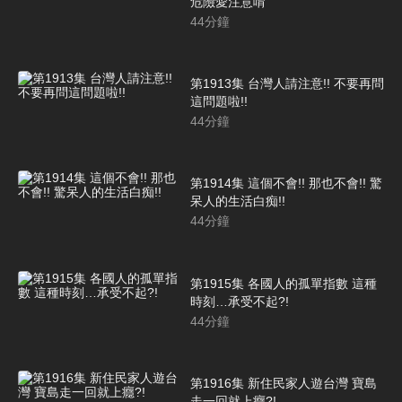
危險愛注意唷
44
分鐘
第1913集 台灣人請注意!! 不要再問
這問題啦!!
44
分鐘
第1914集 這個不會!! 那也不會!! 驚
呆人的生活白痴!!
44
分鐘
第1915集 各國人的孤單指數 這種
時刻…承受不起?!
44
分鐘
第1916集 新住民家人遊台灣 寶島
走一回就上癮?!