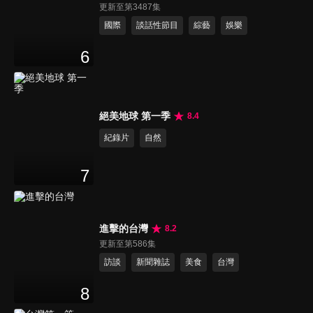
更新至第3487集
國際
談話性節目
綜藝
娛樂
6
絕美地球 第一季
8.4
紀錄片
自然
7
進擊的台灣
8.2
更新至第586集
訪談
新聞雜誌
美食
台灣
8