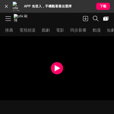
APP 免登入，手機觀看最佳選擇
下載
推薦
電視頻道
戲劇
電影
同步新番
動漫
短