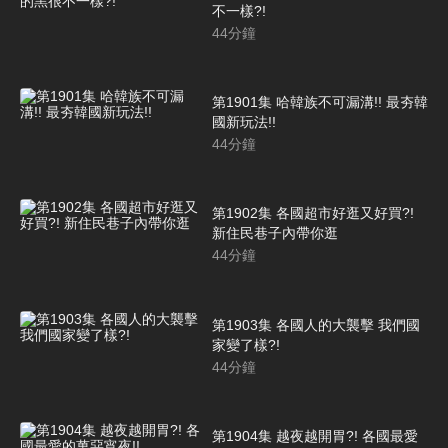
不一樣?!
44
分鐘
第1901集 哈韓族不可漏溝!! 最夯韓
國新玩法!!
44
分鐘
第1902集 各國超市好逛又好買?!
新住民巷子內帶你逛
44
分鐘
第1903集 各國人的大襲擊 我們國
家變了樣?!
44
分鐘
第1904集 越夜越開胃?! 各國最愛