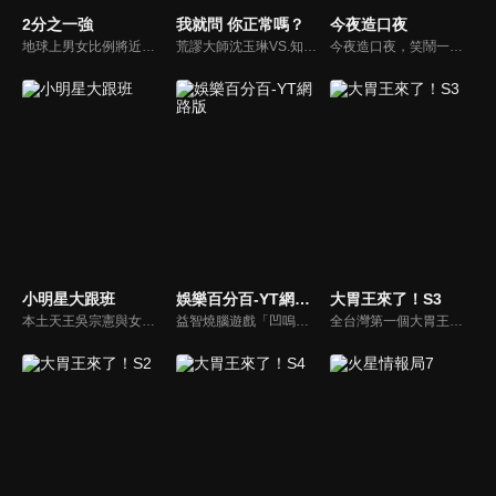
2分之一強
我就問 你正常嗎？
今夜造口夜
地球上男女比例將近一比一，也就是有二分之一的女人。我們認為新世代的女人不論在能力、經濟、教育、工作上都不輸男人，這些獨立自主的女人早已撐起半邊天，她們有自己的價值觀和感情觀，我們稱她們是『二分之一強』。
荒謬大師沈玉琳VS.知性作家​​于美人，首次聯手主持！雙方展現犀利又幽默的獨特主持風格引爆辛辣話題！
今夜造口夜，笑鬧一整夜。以網路自製嘲諷節目走紅、在網路擁有廣大支持群眾和影響力的主播「視網膜」，藉此一揉合綜藝與喜劇之談話性節目，帶觀眾以輕鬆之方式，瞭解時下最熱門、最能引起共鳴的社會議題、現象和人物。 多元的切入角度、最輕鬆易懂的議題剖析、言論尺度不設限！
小明星大跟班
娛樂百分百-YT網路版
大胃王來了！S3
本土天王吳宗憲與女兒吳姍儒（Sandy）搭檔主持，每集邀請來賓暢談演藝圈大小事，父女檔聯手笑果十足，老梗搭上新世代，最新組合強勢登場！
益智燒腦遊戲「凹嗚狼人殺」激發你的邏輯推理能力，偶像巨星雲集，全球娛樂資訊，一手掌握不脫節！2025全新升級改版，盡在《娛樂百分百-YT網路版》！
全台灣第一個大胃王美食節目，由主持人帶領大胃王們及名人來賓吃遍台灣美食，每趟旅程都有不同的美食主題以及遊戲互動，並藉由大胃王幸福地享用，讓觀眾深刻了解台灣美食文化的豐富特色！