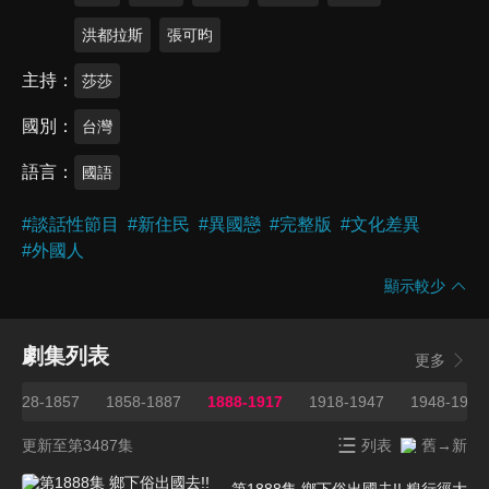
洪都拉斯
張可昀
主持
莎莎
國別
台灣
語言
國語
#
談話性節目
#
新住民
#
異國戀
#
完整版
#
文化差異
#
外國人
顯示較少
劇集列表
更多
1828-1857
1858-1887
1888-1917
1918-1947
1948-1977
更新至第3487集
列表
舊→新
第1888集 鄉下俗出國去!! 糗行徑大