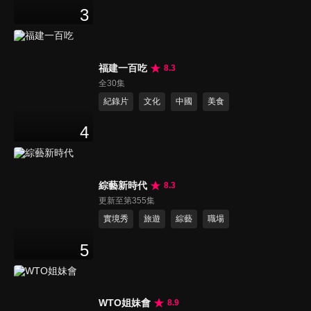
3
福建一百吃
8.3
全30集
紀錄片
文化
中國
美食
4
綜藝新時代
8.3
更新至第355集
實境秀
旅遊
綜藝
職場
5
WTO姐妹會
8.9