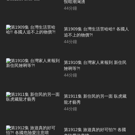
恨暗潮洶湧
44
分鐘
第1909集 台灣生活苦哈哈!! 各國人
追不上的物價?!
44
分鐘
第1910集 台灣家人來報到 新住民
矬咧等?!
44
分鐘
第1911集 新住民的另一面 臥虎藏
龍才藝秀
44
分鐘
第1912集 旅遊真的好可怕?! 各國