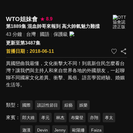
WTO姐妹會
8.9
第1889集 混血帥哥來報到 高大帥氣魅力難擋
43 分鐘
台灣
國語
保護級
更新至第3487集
首播日期：2018-06-11
異國戀曲我最懂，文化衝擊大不同！到底新住民怎麼看台
灣？讓我們與主持人和來自世界各地的外國朋友，一起聊
聊不同國家文化差異、衝擊、風俗、語言學習經驗、婚姻
生活等。
類型
國際
談話性節目
綜藝
娛樂
來賓
郎大維
孝元
林杰
布蘭登
亦翔
孝太
迦漢
Devin
Jenny
歐陽姍
Faiza