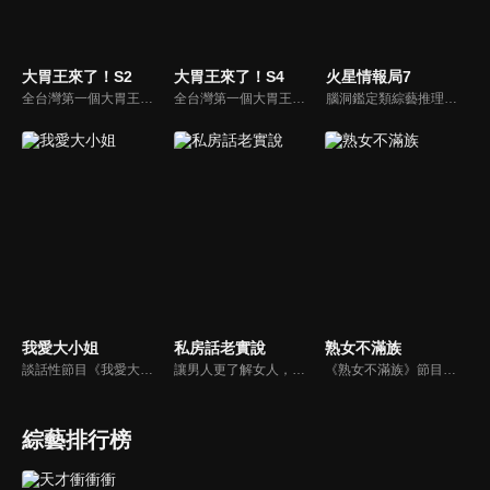
大胃王來了！S2
大胃王來了！S4
火星情報局7
全台灣第一個大胃王美食節目，由主持人帶領大胃王們及名人來賓吃遍台灣美食，每趟旅程都有不同的美食主題以及遊戲互動，並藉由大胃王幸福地享用，讓觀眾深刻了解台灣美食文化的豐富特色！
全台灣第一個大胃王美食節目，由主持人帶領大胃王們及名人來賓吃遍台灣美食，每趟旅程都有不同的美食主題以及遊戲互動，並藉由大胃王幸福地享用，讓觀眾深刻了解台灣美食文化的豐富特色！
腦洞鑑定類綜藝推理脫口秀，陣容為薛之謙、大張偉、楊迪、劉維、黃子弘凡、黃聖依、龐博等…節目圍繞著當下熱梗熱點、觀眾的興趣點、共鳴點展開故事；火星特工廣發英雄帖正面對撞，迎戰近年最出圈、最有趣、最敢說的廠牌大咖們。真金不怕火煉！一場席卷全網的廠牌巔峰之戰即將展開！
我愛大小姐
私房話老實說
熟女不滿族
談話性節目《我愛大小姐》是由吳淡如、林慧萍主持的一檔談話性節目，講訴女人間的那些事。
讓男人更了解女人，女人更了解自己 ，揭密女性私房話，讓療癒專家教你更愛自己！由于美人和納豆攜手主持，更多你想知道的女性私密話題都在《私房話老實說》。
《熟女不滿族》節目主題均有關25-49歲的未婚女性，這些熟女們漂亮卻擔心嫁不出去，獨立卻希望有人疼，最怕寂寞，只能用工作填滿時間，她們是最矛盾最不滿足的一群人。
綜藝排行榜