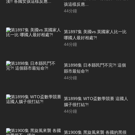
孩這樣反應...
44
分鐘
第1897集 美國vs.英國家人比一比
哪國人最好相處?!
44
分鐘
第1898集 日本縣民鬥不完?! 這個
縣市最短命?!
44
分鐘
第1899集 WTO盃數學競賽 這國人
腦子很打結?!
44
分鐘
第1900集 黑旋風來襲 各國的黑很