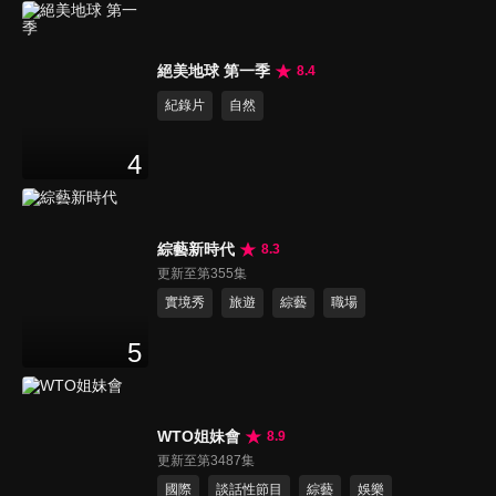
絕美地球 第一季
8.4
紀錄片
自然
4
綜藝新時代
8.3
更新至第355集
實境秀
旅遊
綜藝
職場
5
WTO姐妹會
8.9
更新至第3487集
國際
談話性節目
綜藝
娛樂