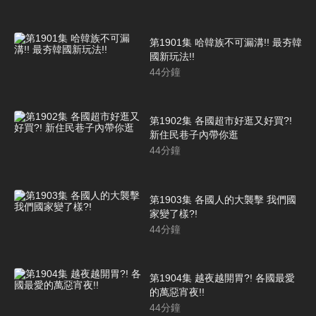
第1901集 哈韓族不可漏溝!! 最夯韓
國新玩法!!
44
分鐘
第1902集 各國超市好逛又好買?!
新住民巷子內帶你逛
44
分鐘
第1903集 各國人的大襲擊 我們國
家變了樣?!
44
分鐘
第1904集 越夜越開胃?! 各國最愛
的萬惡宵夜!!
44
分鐘