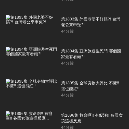
第1893集 外國老婆不好搞?! 台灣
老公來申冤?!
44
分鐘
第1894集 亞洲旅遊生死鬥 哪個國
家最有看頭?!
44
分鐘
第1895集 全球夯物大評比 不懂!!
這也能紅!!
44
分鐘
第1896集 救命啊!! 有癡漢!! 各國女
孩這樣反應...
44
分鐘