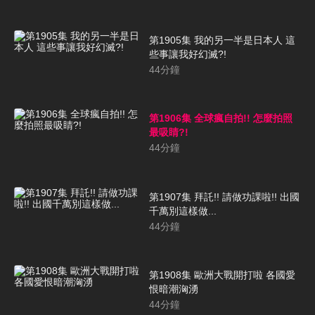
第1905集 我的另一半是日本人 這
些事讓我好幻滅?!
44
分鐘
第1906集 全球瘋自拍!! 怎麼拍照
最吸睛?!
44
分鐘
第1907集 拜託!! 請做功課啦!! 出國
千萬別這樣做...
44
分鐘
第1908集 歐洲大戰開打啦 各國愛
恨暗潮洶湧
44
分鐘