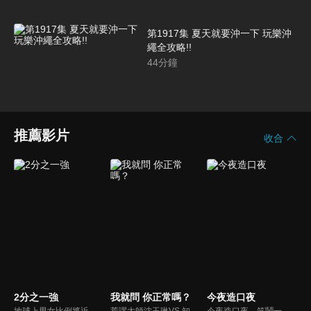
第1917集 夏天就要沖一下 玩樂沖
繩全攻略!!
44
分鐘
推薦影片
收合
2分之一強
我就問 你正常嗎？
今夜造口夜
地球上男女比例將近一比一，也就是有二分之一的女人。我們認為新世代的女人不論在能力、經濟、教育、工作上都不輸男人，這些獨立自主的女人早已撐起半邊天，她們有自己的價值觀和感情觀，我們稱她們是『二分之一強』。
荒謬大師沈玉琳VS.知性作家​​于美人，首次聯手主持！雙方展現犀利又幽默的獨特主持風格引爆辛辣話題！
今夜造口夜，笑鬧一整夜。以網路自製嘲諷節目走紅、在網路擁有廣大支持群眾和影響力的主播「視網膜」，藉此一揉合綜藝與喜劇之談話性節目，帶觀眾以輕鬆之方式，瞭解時下最熱門、最能引起共鳴的社會議題、現象和人物。 多元的切入角度、最輕鬆易懂的議題剖析、言論尺度不設限！