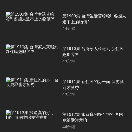
第1909集 台灣生活苦哈哈!! 各國人
追不上的物價?!
44
分鐘
第1910集 台灣家人來報到 新住民
矬咧等?!
44
分鐘
第1911集 新住民的另一面 臥虎藏
龍才藝秀
44
分鐘
第1912集 旅遊真的好可怕?! 各國
危險愛注意唷
44
分鐘