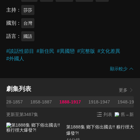
主持
莎莎
國別
台灣
語言
國語
#
談話性節目
#
新住民
#
異國戀
#
完整版
#
文化差異
#
外國人
顯示較少
劇集列表
更多
1828-1857
1858-1887
1888-1917
1918-1947
1948-1977
更新至第3487集
列表
舊→新
第1888集 鄉下俗出國去!! 糗行徑大
爆發?!
44
分鐘