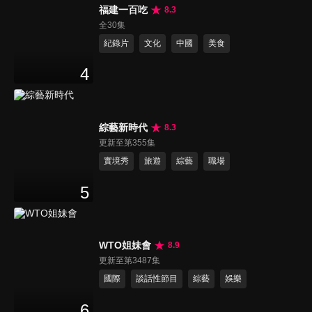
福建一百吃
8.3
全30集
紀錄片
文化
中國
美食
4
綜藝新時代
8.3
更新至第355集
實境秀
旅遊
綜藝
職場
5
WTO姐妹會
8.9
更新至第3487集
國際
談話性節目
綜藝
娛樂
6