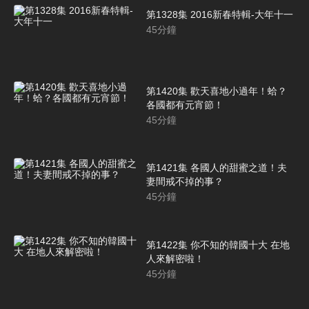
第1328集 2016新春特輯-大年十一
45
分鐘
第1420集 歡天喜地小過年！蛤？
各國都有元宵節！
45
分鐘
第1421集 各國人的甜蜜之道！夫
妻間戒不掉的事？
45
分鐘
第1422集 你不知的韓國十大 在地
人來解密啦！
45
分鐘