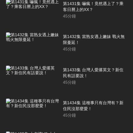
第1431集 嚇瘋！竟然遇上了？乘
客日曆上的XX？
45
分鐘
第1432集 當熟女遇上嫩妹 戰火無
限蔓延！
45
分鐘
第1433集 台灣人愛撂英文？新住
民有話要說！
45
分鐘
第1434集 這種事只有台灣有？新
住民沒那麼愛！
45
分鐘