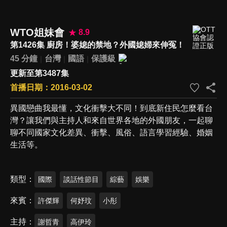
WTO姐妹會
8.9
第1426集 廚房！婆媳的禁地？外國媳婦來伸冤！
45 分鐘
台灣
國語
保護級
更新至第3487集
首播日期：2016-03-02
異國戀曲我最懂，文化衝擊大不同！到底新住民怎麼看台
灣？讓我們與主持人和來自世界各地的外國朋友，一起聊
聊不同國家文化差異、衝擊、風俗、語言學習經驗、婚姻
生活等。
類型
國際
談話性節目
綜藝
娛樂
來賓
許傑輝
何妤玟
小彤
主持
謝哲青
高伊玲