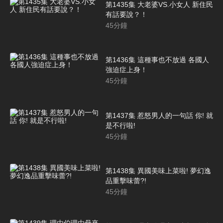
第1435集 大老婆VS.小女人 新住民
有話要說？！
45
分鐘
第1436集 這種事也不放過 各國人
強迫症上身！
45
分鐘
第1437集 惹怒男人的一句話 你! 就
是不行啦!
45
分鐘
第1438集 異國美味上菜啦! 夢幻逸
品重擊味蕾?!
45
分鐘