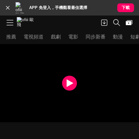
APP 免登入，手機觀看最佳選擇
下載
推薦
電視頻道
戲劇
電影
同步新番
動漫
短