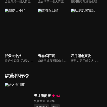
全台灣第一個大胃王美食節目，由主持人帶領大胃王們及名人來賓吃遍台灣美食，每趟旅程都有不同的美食主題以及遊戲互動，並藉由大胃王幸福地享用，讓觀眾深刻了解台灣美食文化的豐富特色！
全台灣第一個大胃王美食節目，由主持人帶領大胃王們及名人來賓吃遍台灣美食，每趟旅程都有不同的美食主題以及遊戲互動，並藉由大胃王幸福地享用，讓觀眾深刻了解台灣美食文化的豐富特色！
腦洞鑑定類綜藝推理脫口秀，陣容為薛之謙、大張偉、楊迪、劉維、黃子弘凡、黃聖依、龐博等…節目圍繞著當下熱梗熱點、觀眾的興趣點、共鳴點展開故事；火星特工廣發英雄帖正面對撞，迎戰近年最出圈、最有趣、最敢說的廠牌大咖們。真金不怕火煉！一場席卷全網的廠牌巔峰之戰即將展開！
我愛大小姐
青春猛回頭
私房話老實說
談話性節目《我愛大小姐》是由吳淡如、林慧萍主持的一檔談話性節目，講訴女人間的那些事。
由曾國城與黃國倫主持，節目中邀請20位20歲以下青少年組成青春團，另一邊則為年紀相較成熟的藝人來賓為不老團，每集分別就一件青少年必定遇見的事件討論，看兩個不同年代的人們，所擁有的不同看法與立場。帶領讓觀眾一起回到那些年的青春歲月！
讓男人更了解女人，女人更了解自己 ，揭密女性私房話，讓療癒專家教你更愛自己！由于美人和納豆攜手主持，更多你想知道的女性私密話題都在《私房話老實說》。
綜藝排行榜
天才衝衝衝
9.3
更新至第1028集