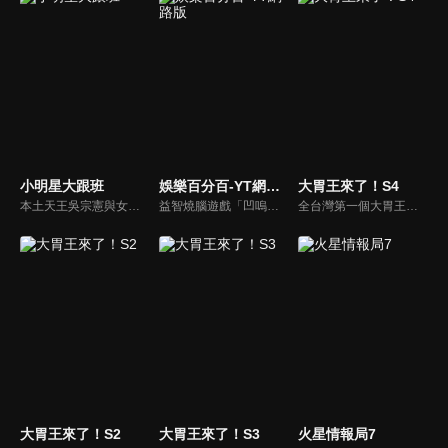
小明星大跟班
娛樂百分百-YT網路版
大胃王來了！S4
本土天王吳宗憲與女兒吳姍儒（Sandy）搭檔主持，每集邀請來賓暢談演藝圈大小事，父女檔聯手笑果十足，老梗搭上新世代，最新組合強勢登場！
益智燒腦遊戲「凹嗚狼人殺」激發你的邏輯推理能力，偶像巨星雲集，全球娛樂資訊，一手掌握不脫節！2025全新升級改版，盡在《娛樂百分百-YT網路版》！
全台灣第一個大胃王美食節目，由主持人帶領大胃王們及名人來賓吃遍台灣美食，每趟旅程都有不同的美食主題以及遊戲互動，並藉由大胃王幸福地享用，讓觀眾深刻了解台灣美食文化的豐富特色！
大胃王來了！S2
大胃王來了！S3
火星情報局7