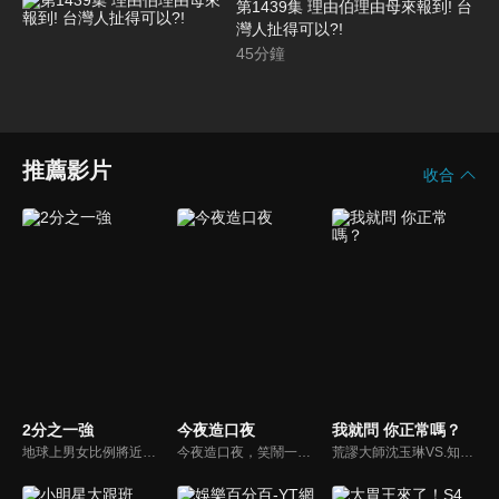
第1439集 理由伯理由母來報到! 台
灣人扯得可以?!
45
分鐘
推薦影片
收合
2分之一強
今夜造口夜
我就問 你正常嗎？
地球上男女比例將近一比一，也就是有二分之一的女人。我們認為新世代的女人不論在能力、經濟、教育、工作上都不輸男人，這些獨立自主的女人早已撐起半邊天，她們有自己的價值觀和感情觀，我們稱她們是『二分之一強』。
今夜造口夜，笑鬧一整夜。以網路自製嘲諷節目走紅、在網路擁有廣大支持群眾和影響力的主播「視網膜」，藉此一揉合綜藝與喜劇之談話性節目，帶觀眾以輕鬆之方式，瞭解時下最熱門、最能引起共鳴的社會議題、現象和人物。 多元的切入角度、最輕鬆易懂的議題剖析、言論尺度不設限！
荒謬大師沈玉琳VS.知性作家​​于美人，首次聯手主持！雙方展現犀利又幽默的獨特主持風格引爆辛辣話題！