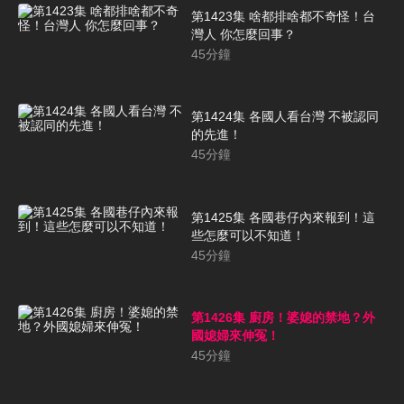
第1423集 啥都排啥都不奇怪！台
灣人 你怎麼回事？
45
分鐘
第1424集 各國人看台灣 不被認同
的先進！
45
分鐘
第1425集 各國巷仔內來報到！這
些怎麼可以不知道！
45
分鐘
第1426集 廚房！婆媳的禁地？外
國媳婦來伸冤！
45
分鐘