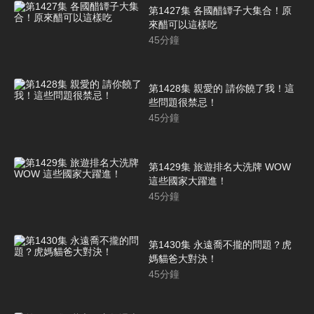
第1427集 各國醋罈子大集合！原
來醋可以這樣吃
45
分鐘
第1428集 親愛的 請你饒了我！這
些問題很禁忌！
45
分鐘
第1429集 旅遊排名大洗牌 WOW
這些國家大躍進！
45
分鐘
第1430集 永遠喬不攏的問題？虎
媽貓爸大對決！
45
分鐘