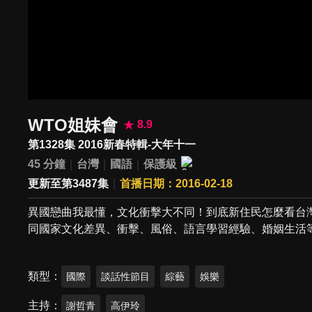
WTO姐妹會
8.9
第1328集 2016新春特輯-大年十一
45 分鐘
台灣
國語
保護級
更新至第3487集
首播日期：2016-02-18
異國戀曲我最懂，文化衝擊大不同！到底新住民怎麼看台
同國家文化差異、衝擊、風俗、語言學習經驗、婚姻生活
類型
國際
談話性節目
綜藝
娛樂
主持
謝哲青
高伊玲