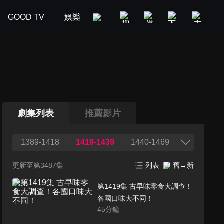
GOOD TV
娛樂
美食旅遊
新聞政論
汽車
劇集列表
推薦影片
1389-1418
1419-1439
1440-1469
更新至第3487集
列表
舊→新
第1419集 古早味零食大調查！
各國口味大不同！
45
分鐘