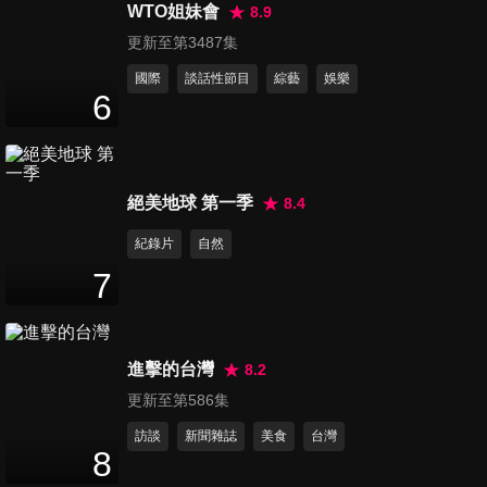
認同的先進！
WTO姐妹會
8.9
45
分鐘
更新至第3487集
國際
談話性節目
綜藝
娛樂
第1425集 各國巷仔內來報到！
6
這些怎麼可以不知道！
45
分鐘
第1426集 廚房！婆媳的禁地？
絕美地球 第一季
8.4
外國媳婦來伸冤！
紀錄片
自然
45
分鐘
7
第1427集 各國醋罈子大集合！
原來醋可以這樣吃
45
分鐘
進擊的台灣
8.2
更新至第586集
第1428集 親愛的 請你饒了
訪談
新聞雜誌
美食
台灣
我！這些問題很禁忌！
8
45
分鐘