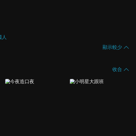
國人
顯示較少
收合