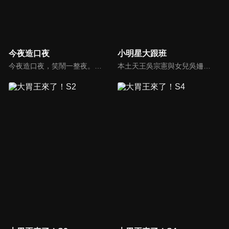
今夜造口夜
小明星大跟班
今夜造口夜，笑鬧一整夜。以網路自製嘲諷節目走紅、在網路擁有廣大支持群眾和影響力的主播「視網膜」，藉此一揉合綜藝與喜劇之談話性節目，帶觀眾以輕鬆之方式，瞭解時下最熱門、最能引起共鳴的社會議題、現象和人物。 多元的切入角度、最輕鬆易懂的議題剖析、言論尺度不設限！
本土天王吳宗憲與女兒吳姍儒（Sandy）搭檔主持，每集邀請來賓暢談演藝圈大小事，父女檔聯手笑果十足，老梗搭上新世代，最新組合強勢登場！