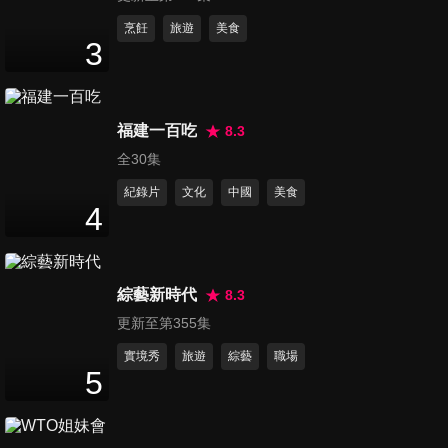
第1420集 歡天喜地小過年！
烹飪
旅遊
美食
3
蛤？各國都有元宵節！
45
分鐘
第1421集 各國人的甜蜜之道！
福建一百吃
8.3
夫妻間戒不掉的事？
全30集
45
分鐘
紀錄片
文化
中國
美食
4
第1422集 你不知的韓國十大
在地人來解密啦！
45
分鐘
綜藝新時代
8.3
更新至第355集
第1423集 啥都排啥都不奇怪！
台灣人 你怎麼回事？
實境秀
旅遊
綜藝
職場
5
45
分鐘
第1424集 各國人看台灣 不被