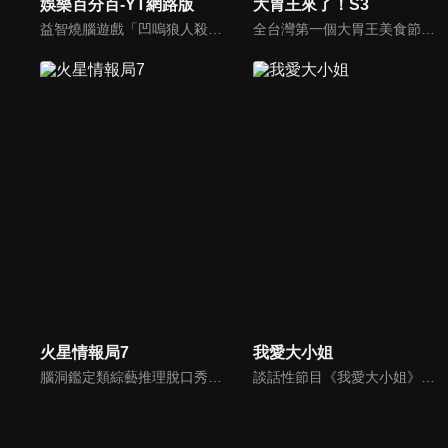
娛樂百分百-YT網路版
大胃王來了！S3
益智燒腦遊戲「凹嗚狼人殺」激發你的邏輯推理能力，偶像巨星雲集，全球娛樂資訊，一手掌握不脫節！2025全新升級改版，盡在《娛樂百分百-YT網路版》！
全台灣第一個大胃王美食節目，由主持人帶領大胃王們及名人來賓吃遍台灣美食，每趟旅程都有不同的美食主題以及遊戲互動，並藉由大胃王幸福地享用，讓觀眾深刻了解台灣美食文化的豐富特色！
火星情報局7
我愛大小姐
腦洞鑑定類綜藝推理脫口秀，陣容為薛之謙、大張偉、楊迪、劉維、黃子弘凡、黃聖依、龐博等…節目圍繞著當下熱梗熱點、觀眾的興趣點、共鳴點展開故事；火星特工廣發英雄帖正面對撞，迎戰近年最出圈、最有趣、最敢說的廠牌大咖們。真金不怕火煉！一場席卷全網的廠牌巔峰之戰即將展開！
談話性節目《我愛大小姐》是由吳淡如、林慧萍主持的一檔談話性節目，講訴女人間的那些事。