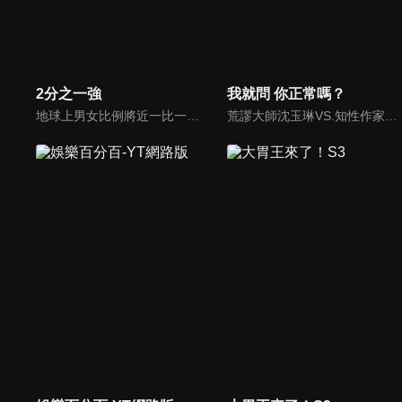
2分之一強
我就問 你正常嗎？
地球上男女比例將近一比一，也就是有二分之一的女人。我們認為新世代的女人不論在能力、經濟、教育、工作上都不輸男人，這些獨立自主的女人早已撐起半邊天，她們有自己的價值觀和感情觀，我們稱她們是『二分之一強』。
荒謬大師沈玉琳VS.知性作家​​于美人，首次聯手主持！雙方展現犀利又幽默的獨特主持風格引爆辛辣話題！