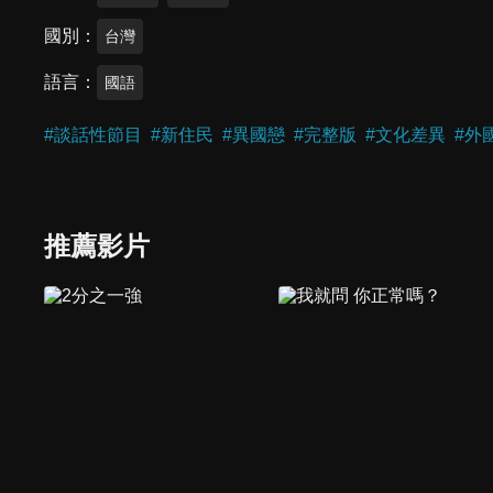
國別
台灣
語言
國語
#
談話性節目
#
新住民
#
異國戀
#
完整版
#
文化差異
#
外
推薦影片