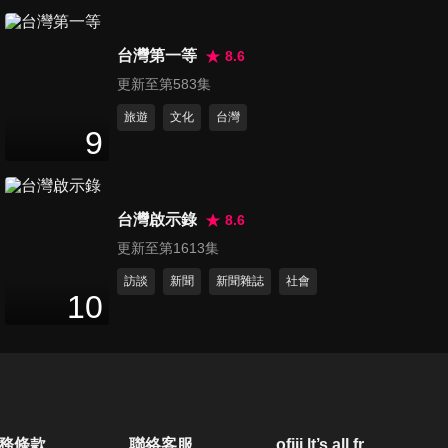
第1429集 旅遊排名大洗牌
台灣第一等
WOW 這些國家大躍進！
8.6
45
分鐘
更新至第583集
旅遊
文化
台灣
第1430集 永遠喬不攏的問題？
9
虎媽貓爸大對決！
45
分鐘
台灣啟示錄
8.6
第1431集 嚇瘋！竟然遇上了？
更新至第1613集
乘客日曆上的XX？
45
分鐘
訪談
新聞
新聞雜誌
社會
10
第1432集 當熟女遇上嫩妹 戰
火無限蔓延！
45
分鐘
第1433集 台灣人愛撂英文？新
務條款
聯絡客服
ofiii lt’s all free