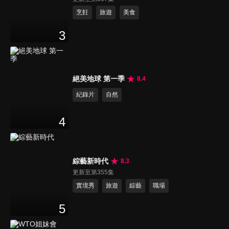
烹飪
旅遊
美食
3
絕美地球 第一季
8.4
紀錄片
自然
4
綜藝新時代
8.3
更新至第355集
實境秀
旅遊
綜藝
職場
5