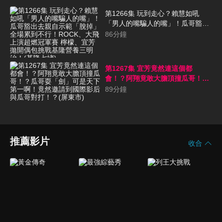
第1266集 玩到走心？賴慧如吼
「男人的嘴騙人的嘴」！瓜哥豁出
去親自示範「脫掉」全場累到不
86
分鐘
行！ROCK、大飛上演超燃冠軍賽
檸檬、宜芳拋開偶包挑戰基隆營養
三明治！(基隆七堵)
第1267集 宜芳竟然連這個都
會！？阿翔竟敢大膽頂撞瓜哥！？
瓜哥耍「劍」可是天下第一啊！竟
89
分鐘
然邀請到國際影后與瓜哥對打！？
(屏東市)
推薦影片
收合