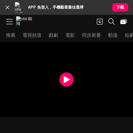
APP 免登入，手機觀看最佳選擇
下載
推薦
電視頻道
戲劇
電影
同步新番
動漫
短