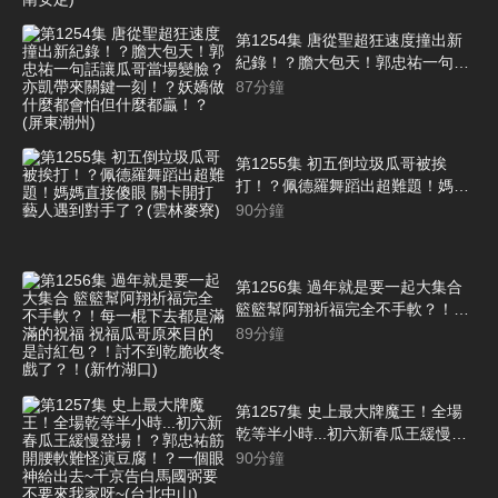
容！(台南安定)
第1254集 唐從聖超狂速度撞出新
紀錄！？膽大包天！郭忠祐一句話
讓瓜哥當場變臉？亦凱帶來關鍵一
87
分鐘
刻！？妖嬌做什麼都會怕但什麼都
贏！？(屏東潮州)
第1255集 初五倒垃圾瓜哥被挨
打！？佩德羅舞蹈出超難題！媽媽
直接傻眼 關卡開打 藝人遇到對手
90
分鐘
了？(雲林麥寮)
第1256集 過年就是要一起大集合
籃籃幫阿翔祈福完全不手軟？！每
一棍下去都是滿滿的祝福 祝福瓜哥
89
分鐘
原來目的是討紅包？！討不到乾脆
收冬戲了？！(新竹湖口)
第1257集 史上最大牌魔王！全場
乾等半小時...初六新春瓜王緩慢登
場！？郭忠祐筋開腰軟難怪演豆
90
分鐘
腐！？一個眼神給出去~千京告白