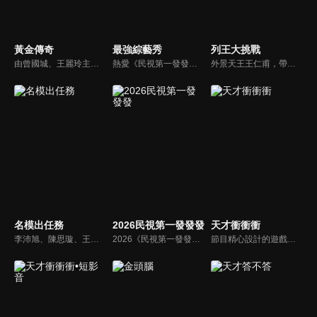
黃金傳奇
最強綜藝秀
列王大挑戰
由曾國城、王麗玲主持，許多人記憶中的經典外景綜藝節目之一。每次闖關成功的隊伍，可獲得藏寶圖；拼湊出完整藏寶圖者，可憑著藏寶圖提示至寶箱放置處；最後以正確寶箱之正確答案鑰匙開啟成功者，除隊長本身外的每位參賽者，即可獲得價值新台幣5萬元之黃金金牌。
熱愛《民視第一發發發》的忠實觀眾，一定要看！喜歡五花八門達人秀的網友，非追不可！愛看明星挑戰各種才藝表演的鐵粉，絕不能錯過！什麼都有，什麼都秀，請看《最強綜藝秀》！
外景天王王仁甫，帶領初出茅廬、外景界新鮮人的陳漢典攜手主持，兩人各自率領自稱膽大包天的列王藝人團，在節目中相互挑戰對方害怕的極限，集結恐懼、互整、爆笑等綜藝效果，讓觀眾看看藝人們最野生的真情流露！
名模出任務
2026民視第一發發發
天才衝衝衝
李沛旭、陳思璇、王尹平、杜詩梅與大愷等人，卸下名模華麗外表、包袱，全力闖關！全台灣顏值最高的外景實境真人秀節目，名模們又會激盪什麼逗趣爆笑的場面呢？
2026《民視第一發發發》由陳美鳳、白冰冰、陽帆、侯怡君、阿翔、白家綺、賴慧如、籃籃以及郭忠祐擔任主持人，集結百位豪華陣容向觀眾拜年。節目分成四大段：百人大開場「馬年吉祥迎新春」、歌舞單元「躍馬揚鞭慶豐年」、明星運動會「馬到成功萬象新」、益智遊戲的「萬馬奔騰慶團圓」。
節目精心設計的遊戲內容，包括深受觀眾喜愛並且火紅於各大專院校的【TEMPO系列】，考驗藝人用肢體表達能力以及聯想能力的【你是WORD演】、【會演是英雄】，考驗英文程度的【EAR傳耳ABC】，超簡單、超爆笑的【看你怎麼說】，以及考驗藝人反應、機智以及隊友默契的【不可能的默契】等單元，逗趣又爆笑！