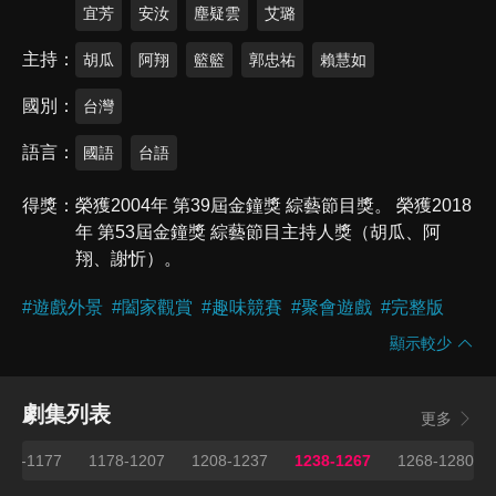
宜芳
安汝
塵疑雲
艾璐
主持
胡瓜
阿翔
籃籃
郭忠祐
賴慧如
國別
台灣
語言
國語
台語
得獎
榮獲2004年 第39屆金鐘獎 綜藝節目獎。 榮獲2018
年 第53屆金鐘獎 綜藝節目主持人獎（胡瓜、阿
翔、謝忻）。
#
遊戲外景
#
闔家觀賞
#
趣味競賽
#
聚會遊戲
#
完整版
顯示較少
劇集列表
更多
148-1177
1178-1207
1208-1237
1238-1267
1268-1280