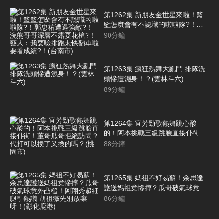
第1262集 新朋友金世星來啦！籃
籃怎麼會有不認識的啦啦隊?！郭
忠祐遭遇強敵?！浣熊哥哥深層不
90
分鐘
露耍花槍?！藝人：我要驗排跑太
快翻車啦要看成績?！(台南市)
第1263集 瘋狂熱舞大亂鬥 排隊洗
頭慘遭濕身！？(雲林斗六)
89
分鐘
第1264集 宜芳勁歌熱舞跳心酸
的！阿本挑戰三級跳臉直接仆街！
董哥瓜哥拒絕訪問？代打可以換了
88
分鐘
又換的嗎？(桃園市)
第1265集 媽祖不好易蘇！余思達
護送媽祖竟慘摔？瓜哥破氣球意外
凸槌！阿翔秀超細腿引熱議 胡祖薇
86
分鐘
先別放棄呀！(彰化鹿港)