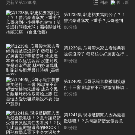
更新至第1280集
列表
舊→新
第1238集 郭忠祐要當阿公了？！
曾治豪遭隊友下重手？瓜哥碰到小
小投手也會怕！笑笑誤打誤撞水
88
分鐘
球！漏接關鍵球抱頭悲痛！(台北信
義)
第1239集 瓜哥帶大家去看經典賽
被笑沒脖子 籃籃核心好厲害在行李
箱游泳 余思達本來可以從從容容
89
分鐘
沒想到現在是連滾帶爬 林柏妤遊戲
亂亂跑錯失劉丞最佳時機 (高雄大
寮)
第1240集 瓜哥示範京劇被嘲笑怒
打十三響 郭忠祐不正經激情擁吻宋
讚養 成為全民公敵足球都往瓜哥臉
89
分鐘
上踢 江振愷太愛玩嚇妖嬌說不要
(台中豐原)
第1241集 現場遭鵝闖入因為最喜
歡呱呱！？瓜哥讓籃籃受傷要負起
責任去看房！？找到比籃籃鞋墊還
90
分鐘
高的ROCK！阿翔攻擊瓜哥下半身