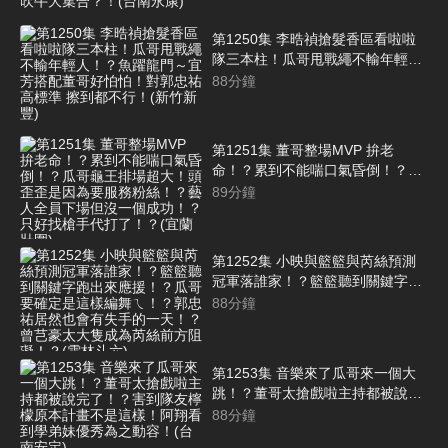
遊戲！瓜哥吹牛大集合？！(台南永
康)
第1250集 李晧禎搶髮香區看啦啦
隊三本柱！瓜哥甩戰繩不輸年輕
人！？魚躍龍門～宜芳搭配董哥好
88
分鐘
怕怕！對郭忠祐高標準 擦到都不
行！(新竹新豐)
第1251集 董哥整場MVP 拚老
命！？累到不能喘口氣昏倒！？瓜
哥龜王排場超大！頭歪歪是因為要
89
分鐘
服務粉絲！？藝人全員下場但沒一
個成功！？只好找槍手代打了！？
(宜蘭壯圍)
第1252集 小映與籃籃與芮絲預測
冠軍落誰家！？籃籃聽到關鍵字跑
出來應援！？瓜哥要確定是這樣編
88
分鐘
舞ㄟ！？郭忠祐居然也會有失手的
一天！？曾芑豪太大隻成為芮絲前
方阻礙！？(雲林斗六)
第1253集 音樂來了瓜哥來一個大
跳！？董哥太搶戲啦主持都被說完
了！？害到隊友檸檬原本計畫不是
88
分鐘
這樣！阿翔看到學弟妹優秀為之動