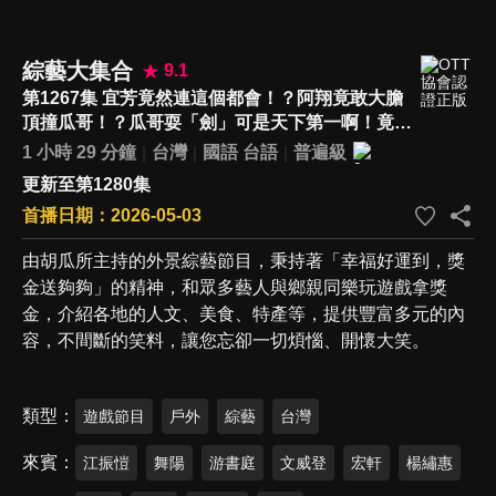
綜藝大集合
9.1
第1267集 宜芳竟然連這個都會！？阿翔竟敢大膽
頂撞瓜哥！？瓜哥耍「劍」可是天下第一啊！竟然
邀請到國際影后與瓜哥對打！？(屏東市)
1 小時 29 分鐘
台灣
國語
台語
普遍級
更新至第1280集
首播日期：2026-05-03
由胡瓜所主持的外景綜藝節目，秉持著「幸福好運到，獎
金送夠夠」的精神，和眾多藝人與鄉親同樂玩遊戲拿獎
金，介紹各地的人文、美食、特產等，提供豐富多元的內
容，不間斷的笑料，讓您忘卻一切煩惱、開懷大笑。
類型
遊戲節目
戶外
綜藝
台灣
來賓
江振愷
舞陽
游書庭
文威登
宏軒
楊繡惠