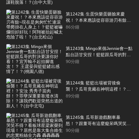
太過努力讓鞋脫落！？(台中大里)
第1242集 生蛋快樂蛋砸臉來慶
祝！？本來應該從容容游刃有餘~
現在是匆匆忙忙連滾帶爬掛在人身
86
分鐘
上！？籃籃被嚇爛但好好玩！阿翔
被抬起喊太危險了啦！？(台北松
山)
第1243集 Mingo來個Jennie會一點
點台語甘安捏！籃籃跟瓜哥的對決
要讓你好看！？宜芳輸不起抬腳進
90
分鐘
攻！？ 王霆晏與籃籃鏟出感情
了！？(桃園八德)
第1244集 籃籃出場被背後偷
襲！？瓜哥竟藏在神明這裡！？安
汝 秀秀子當肉餅！？罪孽深重要靠
89
分鐘
潑水清除！？讓我們歡迎突然出道
的新人！？(台中北屯)
第1245集 瓜哥新遊戲翻車暴
怒！？跟董哥有這麼癡呆嗎哭笑不
得？看板球星梁家榮到現場！？居
90
分鐘
然是靠大集合維生的忠實粉絲全力