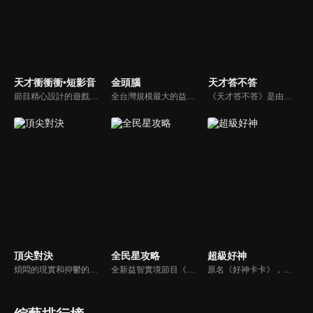
天才衝衝衝•短影音
金頭腦
天才答不答
節目精心設計的遊戲內容，包括深受觀眾喜愛並且火紅於各大專院校的【TEMPO系列】，考驗藝人用肢體表達能力以及聯想能力的【你是WORD演】、【會演是英雄】，考驗英文程度的【EAR傳耳ABC】，超簡單、超爆笑的【看你怎麼說】，以及考驗藝人反應、機智以及隊友默契的【不可能的默契】等單元，逗趣又爆笑！
全台灣規模最大的益智節目，首創棚內與外景並重，聰明的觀眾動動腦，尋找各行各業最聰明的人，打造與上班族生活圈最貼近的百人大型益智節目！
《天才答不答》是由吳宗憲和吳怡霈共同主持的益智節目。節目設立高額的獎金來考驗藝人們真實的人性，同時將題目立體化，讓你身歷其境去冒險答題。更有哪些出乎意料的處罰，讓藝人羞愧的不想再答錯！一個最接近「人性」與「真實」的益智節目，現在就讓吳宗憲帶你輕鬆玩轉知識。
頂尖對決
全民星攻略
超級好神
煩悶的現實和抑鬱的社會，你需要的就是笑、大聲笑、開口笑，《頂尖對決》就要你笑到落ㄟ骸，最具綜藝實力的庹宗康，和喜感十足的納豆各自領軍對抗，藝人搞笑pk笑果十足，《頂尖對決》讓你忘掉一週煩惱！
全新益智實境節目《全民星攻略》，由館長曾國城擔任把關者，考驗著每個來挑戰九宮格益智遊戲藝人明星。想要攻略九宮格關卡，透過創意聯想、邏輯推理、理想分析，才有機會獲取智慧星幣，帶走夢幻大獎。
原名《好神卡卡》，後改名為《超級好神》，是一檔益智類綜藝節目，由「A咖天王」徐乃麟搭配黃鐙輝主持。「好神智慧王」、「好神記憶王」、「誰是爆點王」、「好神送好禮」四個單元，讓來賓一較高下。比反應，比記憶，比機智，比膽識，幸運女神的眷顧與遠離永遠都是個未知數！