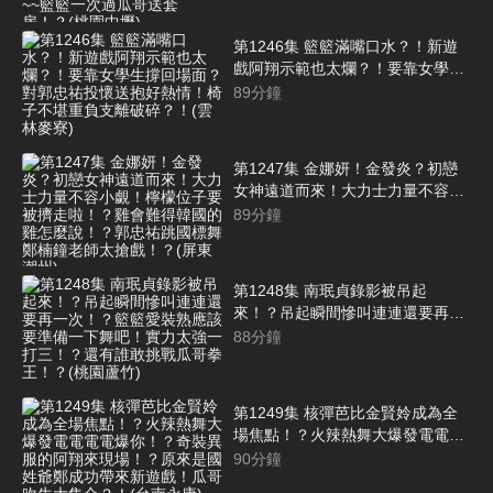
轟 轟轟轟轟~~籃籃一次過瓜哥送套
房！？(桃園中壢)
第1246集 籃籃滿嘴口水？！新遊
戲阿翔示範也太爛？！要靠女學生
撐回場面？對郭忠祐投懷送抱好熱
89
分鐘
情！椅子不堪重負支離破碎？！(雲
林麥寮)
第1247集 金娜妍！金發炎？初戀
女神遠道而來！大力士力量不容小
覷！檸檬位子要被擠走啦！？雞會
89
分鐘
難得韓國的雞怎麼說！？郭忠祐跳
國標舞鄭楠鐘老師太搶戲！？(屏東
潮州)
第1248集 南珉貞錄影被吊起
來！？吊起瞬間慘叫連連還要再一
次！？籃籃愛裝熟應該要準備一下
88
分鐘
舞吧！實力太強一打三！？還有誰
敢挑戰瓜哥拳王！？(桃園蘆竹)
第1249集 核彈芭比金賢姈成為全
場焦點！？火辣熱舞大爆發電電電
電爆你！？奇裝異服的阿翔來現
90
分鐘
場！？原來是國姓爺鄭成功帶來新