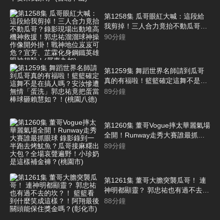
馬國弼要不要來我家呀~(台北中山)
第1258集 瓜哥眼紅大喊：這段給
我剪掉！三人合力竟抬不動瓜哥？
錄影現場出動堆高機神救援！郭忠
90
分鐘
祐溜溜球神操作像開外掛！戰神地
位岌岌可危？宜芳、芷霖化身鋼鐵
英雄眼神超殺！(屏東九如)
第1259集 舞蹈世界名師請到瓜哥
真的有福啦！籃籃確定這舞不是在
搞人嗎？安汝慘遭無情「蛋洗」郭
89
分鐘
忠祐竟把蛋當棒球砸賴慧如？！(桃
園八德)
第1260集 董哥Vogue摔太華麗氣場
全開！Runway走秀大賽誰最抓眼
球 錄影錄到一半跑去烤魷魚？瓜哥
89
分鐘
接麻糬出大包？全場哀聲遍野！小
珍奶是這樣補金褲？(桃園市)
第1261集 董哥大膽突襲瓜哥！ 連
神明都顯靈？ 郭忠祐也有過不去的
坎？！ 籃籃看到什麼笑成這樣？！
88
分鐘
阿翔最後關頭能保住獎金嗎？(彰化
市)