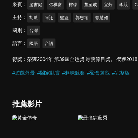
來賓
游書庭
張棋富
檸檬
董至成
宜芳
李競
C
主持
胡瓜
阿翔
籃籃
郭忠祐
賴慧如
國別
台灣
語言
國語
台語
得獎
榮獲2004年 第39屆金鐘獎 綜藝節目獎。 榮獲2
#
遊戲外景
#
闔家觀賞
#
趣味競賽
#
聚會遊戲
#
完整版
推薦影片