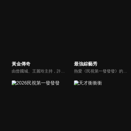
黃金傳奇
最強綜藝秀
由曾國城、王麗玲主持，許多人記憶中的經典外景綜藝節目之一。每次闖關成功的隊伍，可獲得藏寶圖；拼湊出完整藏寶圖者，可憑著藏寶圖提示至寶箱放置處；最後以正確寶箱之正確答案鑰匙開啟成功者，除隊長本身外的每位參賽者，即可獲得價值新台幣5萬元之黃金金牌。
熱愛《民視第一發發發》的忠實觀眾，一定要看！喜歡五花八門達人秀的網友，非追不可！愛看明星挑戰各種才藝表演的鐵粉，絕不能錯過！什麼都有，什麼都秀，請看《最強綜藝秀》！