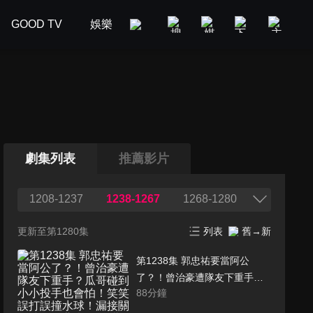
GOOD TV
娛樂
美食旅遊
新聞政論
汽車
劇集列表
推薦影片
1208-1237
1238-1267
1268-1280
更新至第1280集
列表
舊→新
第1238集 郭忠祐要當阿公
了？！曾治豪遭隊友下重手？
88
分鐘
瓜哥碰到小小投手也會怕！笑
笑誤打誤撞水球！漏接關鍵球