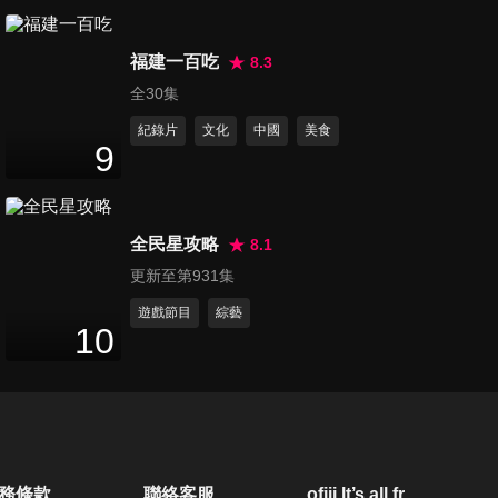
祝福 祝福瓜哥原來目的是討紅
包？！討不到乾脆收冬戲
第1257集 史上最大牌魔王！全
了？！(新竹湖口)
福建一百吃
場乾等半小時...初六新春瓜王
8.3
90
分鐘
緩慢登場！？郭忠祐筋開腰軟
全30集
難怪演豆腐！？一個眼神給出
紀錄片
文化
中國
美食
去~千京告白馬國弼要不要來我
第1258集 瓜哥眼紅大喊：這段
9
家呀~(台北中山)
給我剪掉！三人合力竟抬不動
90
分鐘
瓜哥？錄影現場出動堆高機神
救援！郭忠祐溜溜球神操作像
全民星攻略
8.1
開外掛！戰神地位岌岌可危？
第1259集 舞蹈世界名師請到瓜
更新至第931集
宜芳、芷霖化身鋼鐵英雄眼神
哥真的有福啦！籃籃確定這舞
超殺！(屏東九如)
89
分鐘
不是在搞人嗎？安汝慘遭無情
遊戲節目
綜藝
10
「蛋洗」郭忠祐竟把蛋當棒球
砸賴慧如？！(桃園八德)
第1260集 董哥Vogue摔太華麗
氣場全開！Runway走秀大賽誰
89
分鐘
最抓眼球 錄影錄到一半跑去烤
魷魚？瓜哥接麻糬出大包？全
場哀聲遍野！小珍奶是這樣補
第1261集 董哥大膽突襲瓜哥！
務條款
聯絡客服
ofiii lt’s all free