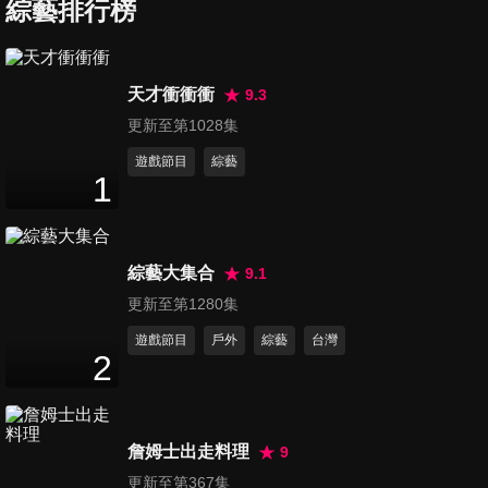
一點點台語甘安捏！籃籃跟瓜
綜藝排行榜
90
分鐘
哥的對決要讓你好看！？宜芳
輸不起抬腳進攻！？ 王霆晏與
籃籃鏟出感情了！？(桃園八德)
第1244集 籃籃出場被背後偷
天才衝衝衝
9.3
襲！？瓜哥竟藏在神明這
更新至第1028集
89
分鐘
裡！？安汝 秀秀子當肉餅！？
罪孽深重要靠潑水清除！？讓
遊戲節目
綜藝
1
我們歡迎突然出道的新人！？
第1245集 瓜哥新遊戲翻車暴
(台中北屯)
怒！？跟董哥有這麼癡呆嗎哭
90
分鐘
笑不得？看板球星梁家榮到現
場！？居然是靠大集合維生的
綜藝大集合
9.1
忠實粉絲全力轟 轟轟轟轟~~籃
第1246集 籃籃滿嘴口水？！新
更新至第1280集
籃一次過瓜哥送套房！？(桃園
遊戲阿翔示範也太爛？！要靠
遊戲節目
戶外
綜藝
台灣
中壢)
89
分鐘
女學生撐回場面？對郭忠祐投
2
懷送抱好熱情！椅子不堪重負
支離破碎？！(雲林麥寮)
第1247集 金娜妍！金發炎？初
戀女神遠道而來！大力士力量
詹姆士出走料理
9
89
分鐘
不容小覷！檸檬位子要被擠走
更新至第367集