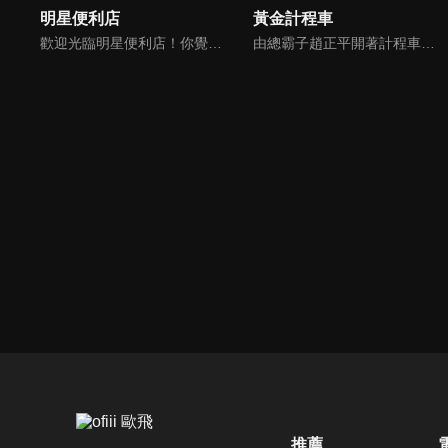
明星便利店
黃金計程車
歡迎光臨明星便利店！你覺得便利店裡面有什麼？關東煮？茶葉蛋？還是讓你尖叫的大明星？一家擁有明星的便利店，到底有多稀奇，你會不會想要光臨呢？
由總霸子趙正平開著計程車在街頭隨機找尋搭車路人，進行機智問答，如果十題答對就可以拿走金元寶！如果沒有答對，就把當前獎金減一個0然後發放！另外節目中總霸子趙正平還會帶我們遍尋美食名景。
推薦