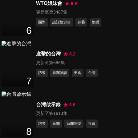
測冠軍落誰家！？籃籃聽到關
WTO姐妹會
8.9
圍)
88
分鐘
鍵字跑出來應援！？瓜哥要確
更新至第3487集
定是這樣編舞ㄟ！？郭忠祐居
國際
談話性節目
綜藝
娛樂
然也會有失手的一天！？曾芑
第1253集 音樂來了瓜哥來一個
6
豪太大隻成為芮絲前方阻
大跳！？董哥太搶戲啦主持都
礙！？(雲林斗六)
88
分鐘
被說完了！？害到隊友檸檬原
本計畫不是這樣！阿翔看到學
進擊的台灣
8.2
弟妹優秀為之動容！(台南安定)
第1254集 唐從聖超狂速度撞出
更新至第586集
新紀錄！？膽大包天！郭忠祐
87
分鐘
一句話讓瓜哥當場變臉？亦凱
訪談
新聞雜誌
美食
台灣
帶來關鍵一刻！？妖嬌做什麼
7
都會怕但什麼都贏！？(屏東潮
第1255集 初五倒垃圾瓜哥被挨
州)
打！？佩德羅舞蹈出超難題！
90
分鐘
媽媽直接傻眼 關卡開打 藝人遇
台灣啟示錄
8.6
到對手了？(雲林麥寮)
更新至第1613集
第1256集 過年就是要一起大集
訪談
新聞
新聞雜誌
社會
合 籃籃幫阿翔祈福完全不手
8
89
分鐘
軟？！每一棍下去都是滿滿的