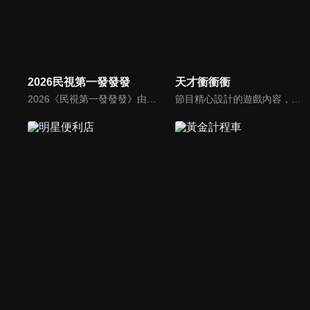
2026民視第一發發發
天才衝衝衝
2026《民視第一發發發》由陳美鳳、白冰冰、陽帆、侯怡君、阿翔、白家綺、賴慧如、籃籃以及郭忠祐擔任主持人，集結百位豪華陣容向觀眾拜年。節目分成四大段：百人大開場「馬年吉祥迎新春」、歌舞單元「躍馬揚鞭慶豐年」、明星運動會「馬到成功萬象新」、益智遊戲的「萬馬奔騰慶團圓」。
節目精心設計的遊戲內容，包括深受觀眾喜愛並且火紅於各大專院校的【TEMPO系列】，考驗藝人用肢體表達能力以及聯想能力的【你是WORD演】、【會演是英雄】，考驗英文程度的【EAR傳耳ABC】，超簡單、超爆笑的【看你怎麼說】，以及考驗藝人反應、機智以及隊友默契的【不可能的默契】等單元，逗趣又爆笑！