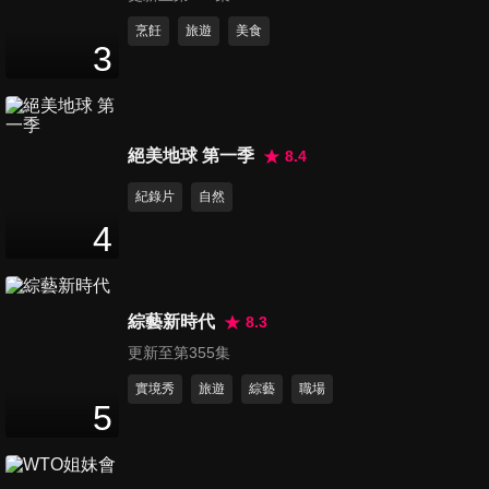
啦！？雞會難得韓國的雞怎麼
說！？郭忠祐跳國標舞鄭楠鐘
第1248集 南珉貞錄影被吊起
烹飪
旅遊
美食
3
老師太搶戲！？(屏東潮州)
來！？吊起瞬間慘叫連連還要
88
分鐘
再一次！？籃籃愛裝熟應該要
準備一下舞吧！實力太強一打
三！？還有誰敢挑戰瓜哥拳
第1249集 核彈芭比金賢姈成為
絕美地球 第一季
8.4
王！？(桃園蘆竹)
全場焦點！？火辣熱舞大爆發
90
分鐘
電電電電爆你！？奇裝異服的
紀錄片
自然
阿翔來現場！？原來是國姓爺
4
鄭成功帶來新遊戲！瓜哥吹牛
第1250集 李晧禎搶髮香區看啦
大集合？！(台南永康)
啦隊三本柱！瓜哥甩戰繩不輸
88
分鐘
年輕人！？魚躍龍門～宜芳搭
綜藝新時代
8.3
配董哥好怕怕！對郭忠祐高標
更新至第355集
準 擦到都不行！(新竹新豐)
第1251集 董哥整場MVP 拚老
命！？累到不能喘口氣昏
實境秀
旅遊
綜藝
職場
5
89
分鐘
倒！？瓜哥龜王排場超大！頭
歪歪是因為要服務粉絲！？藝
人全員下場但沒一個成功！？
第1252集 小映與籃籃與芮絲預
只好找槍手代打了！？(宜蘭壯