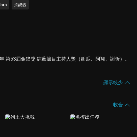
lara
張靚靚
018年 第53屆金鐘獎 綜藝節目主持人獎（胡瓜、阿翔、謝忻）。
顯示較少
收合