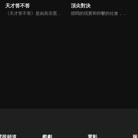
天才答不答
頂尖對決
《天才答不答》是由吳宗憲和吳怡霈共同主持的益智節目。節目設立高額的獎金來考驗藝人們真實的人性，同時將題目立體化，讓你身歷其境去冒險答題。更有哪些出乎意料的處罰，讓藝人羞愧的不想再答錯！一個最接近「人性」與「真實」的益智節目，現在就讓吳宗憲帶你輕鬆玩轉知識。
煩悶的現實和抑鬱的社會，你需要的就是笑、大聲笑、開口笑，《頂尖對決》就要你笑到落ㄟ骸，最具綜藝實力的庹宗康，和喜感十足的納豆各自領軍對抗，藝人搞笑pk笑果十足，《頂尖對決》讓你忘掉一週煩惱！
電視頻道
戲劇
電影
服