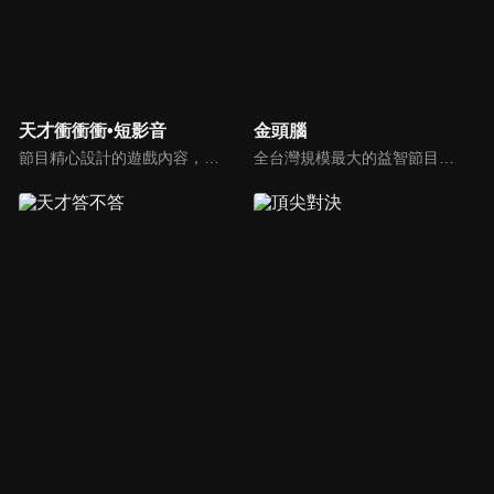
天才衝衝衝•短影音
金頭腦
節目精心設計的遊戲內容，包括深受觀眾喜愛並且火紅於各大專院校的【TEMPO系列】，考驗藝人用肢體表達能力以及聯想能力的【你是WORD演】、【會演是英雄】，考驗英文程度的【EAR傳耳ABC】，超簡單、超爆笑的【看你怎麼說】，以及考驗藝人反應、機智以及隊友默契的【不可能的默契】等單元，逗趣又爆笑！
全台灣規模最大的益智節目，首創棚內與外景並重，聰明的觀眾動動腦，尋找各行各業最聰明的人，打造與上班族生活圈最貼近的百人大型益智節目！