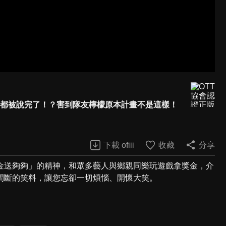
主持都被說完了！？害到隊友檸檬原本計畫不是這樣！
下載 ofiii
收藏
分享
金送夠夠」的精神，和眾多藝人與鄉親同樂玩遊戲拿獎金，介
間斷的笑料，讓您忘卻一切煩惱、開懷大笑。