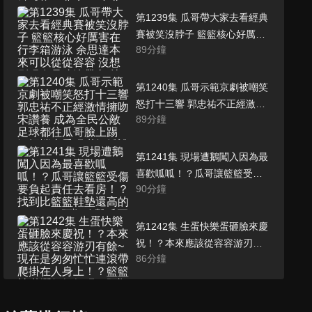
抱頭悲痛！(台北信義)
第1239集 瓜哥帶大家去看經典
賽被笑沒脖子 籃籃核心好厲害
89
分鐘
在行李箱游泳 余思達本來可以
從從容容 沒想到現在是連滾帶
爬 林柏妤遊戲亂亂跑錯失劉丞
第1240集 瓜哥示範京劇被嘲笑
最佳時機 (高雄大寮)
怒打十三響 郭忠祐不正經激情
89
分鐘
擁吻宋讚養 成為全民公敵足球
都往瓜哥臉上踢 江振愷太愛玩
嚇妖嬌說不要 (台中豐原)
第1241集 現場遭鵝闖入因為最
喜歡呱呱！？瓜哥讓籃籃受傷
90
分鐘
要負起責任去看房！？找到比
籃籃鞋墊還高的ROCK！阿翔
攻擊瓜哥下半身太過努力讓鞋
第1242集 生蛋快樂蛋砸臉來慶
脫落！？(台中大里)
祝！？本來應該從容容游刃有
86
分鐘
餘~現在是匆匆忙忙連滾帶爬掛
在人身上！？籃籃被嚇爛但好
好玩！阿翔被抬起喊太危險了
第1243集 Mingo來個Jennie會
啦！？(台北松山)