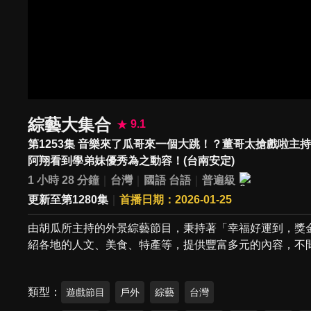
綜藝大集合
9.1
第1253集 音樂來了瓜哥來一個大跳！？董哥太搶戲啦
阿翔看到學弟妹優秀為之動容！(台南安定)
1 小時 28 分鐘
台灣
國語
台語
普遍級
更新至第1280集
首播日期：2026-01-25
由胡瓜所主持的外景綜藝節目，秉持著「幸福好運到，獎
紹各地的人文、美食、特產等，提供豐富多元的內容，不
類型
遊戲節目
戶外
綜藝
台灣