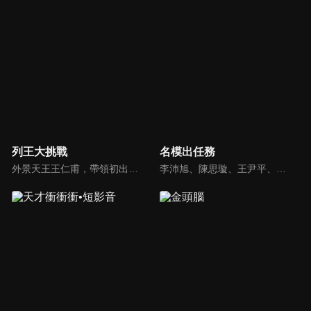
列王大挑戰
名模出任務
外景天王王仁甫，帶領初出茅廬、外景界新鮮人的陳漢典攜手主持，兩人各自率領自稱膽大包天的列王藝人團，在節目中相互挑戰對方害怕的極限，集結恐懼、互整、爆笑等綜藝效果，讓觀眾看看藝人們最野生的真情流露！
李沛旭、陳思璇、王尹平、杜詩梅與大愷等人，卸下名模華麗外表、包袱，全力闖關！全台灣顏值最高的外景實境真人秀節目，名模們又會激盪什麼逗趣爆笑的場面呢？