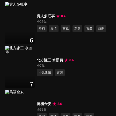
貴人多旺事
8.4
全26集
奇幻
愛情
商戰
穿越
古裝
短劇
6
北方謙三 水滸傳
8.6
全7集
小說改編
古裝
7
萬福金安
8.6
全32集