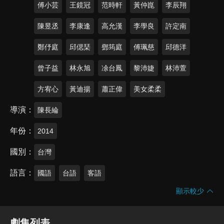
傅小芸
王鏡冠
范時軒
黃仲崑
李辰翔
陳昱丞
李康逢
高允漢
李學良
許定南
鄭伃庭
邱偲琹
鄧筠庭
傅珮慈
邱德洋
曾子益
林永旭
凃台鳳
黎沛婕
林沛萱
方宥心
黃迪揚
蕭正偉
美女柔柔
導演
陳長綸
年份
2014
國別
台灣
語言
國語
台語
客語
顯示較少
劇集列表