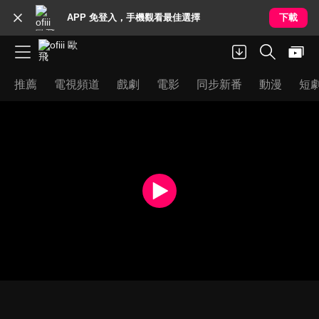
APP 免登入，手機觀看最佳選擇
下載
推薦
電視頻道
戲劇
電影
同步新番
動漫
短