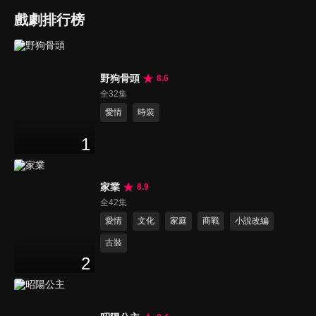
戲劇排行榜
野狗骨頭
8.6
全32集
愛情
時裝
1
家業
8.9
全42集
愛情
文化
家庭
商戰
小說改編
古裝
2