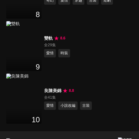
奇幻
愛情
穿越
古裝
短劇
8
雙軌
8.6
全29集
愛情
時裝
9
良陳美錦
8.8
全41集
愛情
小說改編
古裝
10