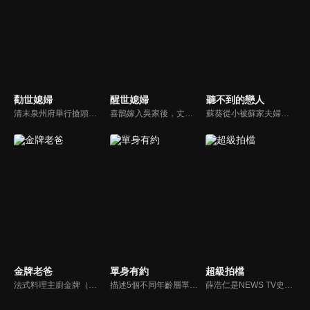
勸世媳婦
醒世媳婦
聽不到的戀人
清末泉州府舉行搶頭旗，周成踢進彩炮贏得頭旗，因此娶到月娌，然周成父母反對，後經月娌父親登門懇求，周家二老才答應婚事。周成想到台灣發展，月娌不顧公婆反對支持丈夫，周父只好籌措路費讓兒子完成心願。
喜鵲嫁入吳家後，丈夫竟離奇身亡。喜鵲與婆婆一同將遺腹子重孝撫養長大，無奈婆婆並不疼愛這個小孫子，且將所有關愛放在長孫重仁上。重仁與重孝在成長過程中所受到的不平等待遇，讓兄弟之情備受考驗。而喜鵲與婆婆金葉嬸的感情已不十分融洽，在兩兄弟各自娶妻之後，讓婆媳問題又更加複雜。
蘇葵從小被蘇家夫婦收養 失去家人的蘇葵對自己一無所知。她問母親，為什麼我的聲音不見了？母親則用夢幻的美人魚童話來安慰蘇葵，並且在將來的某一天，王子會來付出他的真愛，美妙的聲音就會回到蘇葵身邊了…
金牌老爸
單身有約
超級拍檔
法式料理主廚金牌（屈中恆）與好友吳誠信（卜學亮）合開法式餐廳，不料，因資金週轉不良，誠信不告而別，金牌面臨積欠員工薪水及房租壓力，只得放棄苦心經營半年的餐廳，帶著妻女回家投靠母親（方芳）。精通料理卻對經營理財一竅不通的他，重新尋找工作卻處處碰壁，他的創業理想真能實現嗎？
描述5個不同年齡層單身女子的愛情、婚姻觀。
薛浩仁是NEWS TV史上最年輕的王牌主播，安孝琪是一直崇拜他的地方電視台小記者，一場天外飛來的車禍讓她遇到了他，只是她萬萬沒有想到，薛浩仁居然趁機剽竊了她的獨家新聞，幻想破滅的她化悲憤為力量，誓言一定要打敗他，未料，冤冤相報的結果，浩仁與孝琪兩人結婚，一家子喜氣洋洋。