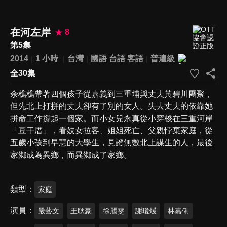
在河左岸
8
第5集
2014
1 小時
台灣
國語
台語
客語
普遍級
全30集
余樵樵帶著四個孩子從嘉義到三重埔與丈夫黃碧川團聚，
但先北上打拼的丈夫卻有了別的女人。失去丈夫的依靠她
拼命工作撐起一個家。而小女兒永真從小穿梭在三重河岸
「豆干厝」，看妓女拉客、姐姐死亡、父親悖棄家庭，從
五歲小孩到早慧的大學生，見證無數北上謀生的人，最後
家鄉成為異鄉，而異鄉成了家鄉。
類型
家庭
演員
嚴藝文
王耿豪
徐麗雯
謝瓊煖
林嘉俐