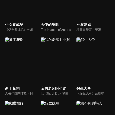
俗女養成記
天使的身影
豆腐媽媽
《俗女養成記》台劇線上看。陳嘉玲（謝盈萱），一個不像台北女生的台南女生。年屆39歲的她，沒房沒車也沒有老公沒小孩。當年不惜引發家庭革命也要離開家鄉的她，在台北奮鬥了近二十年，到頭來竟然是一場空？ 過去一直追求「淑女」的夢想，卻在跨入40歲大關的時候，開始認清自己其實是個「俗女」。
The Images of Angels
故事圍繞著「萬家」的豆腐老店，看似平凡，卻因為「一個家庭三個姓氏」以及「豆腐秘方只傳姓萬的男丁」的家訓，埋下了充滿衝突與矛盾的伏筆。
新丁花開
我的老師叫小賀
保生大帝
人權律師闕沛盈（柯奐如）受神祕台商委託，競標法拍的「曾氏老宅」並以高價得標，但一對競標失利的母女初妹（朱芷瑩）、素敏（高尹辰），卻告知她們是曾家後代，懇求讓標。沛盈轉達給委託人，對方竟要求她訪談曾氏母女，以作為是否讓標的判斷…
以《新兵日記》校園版包裝模式推出的《我的老師叫小賀》，劇名中的「叫小賀」為台語發音，表示「有膽識、有Guts」之意。
《保生大帝》台劇線上看。「保生大帝」的劇情是敘述大道公吳本成佛之前，在凡間救人濟世的感人故事。劇中並穿插天界龍女下凡，心中暗戀她的瘟神追隨而至，與吳本以及富家女玉蓮四個人產生了一段天上人間的情感糾葛。