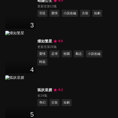
昭陽公主
8.4
更新至第13集
宮廷
愛情
小說改編
古裝
短劇
3
燦如繁星
9.6
更新至第26集
愛情
足球
校園
勵志
小說改編
時裝
4
狐妖皇嫂
8.2
全24集
奇幻
古裝
短劇
5