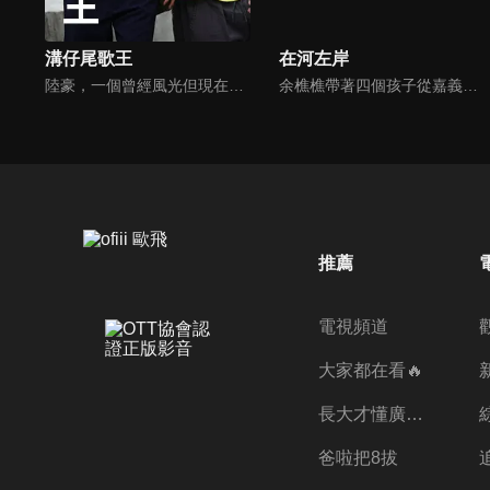
溝仔尾歌王
在河左岸
陸豪，一個曾經風光但現在落魄返鄉的失意歌王，不得志的抑鬱及妻子的離開讓他成了酒鬼，但內心仍是個極為疼愛子女的父親。他的女兒紅紅因為害怕再失去親人，努力維繫著家庭；兒子陸江江厭惡父親讓自己在眾人面前抬不起頭，卻又無法完全割捨親情。
余樵樵帶著四個孩子從嘉義到三重埔與丈夫黃碧川團聚，但先北上打拼的丈夫卻有了別的女人。失去丈夫的依靠她拼命工作撐起一個家。而小女兒永真從小穿梭在三重河岸「豆干厝」，看妓女拉客、姐姐死亡、父親悖棄家庭，從五歲小孩到早慧的大學生，見證無數北上謀生的人，最後家鄉成為異鄉，而異鄉成了家鄉。
推薦
電視頻道
大家都在看🔥
長大才懂廣志的偉大
爸啦把8拔