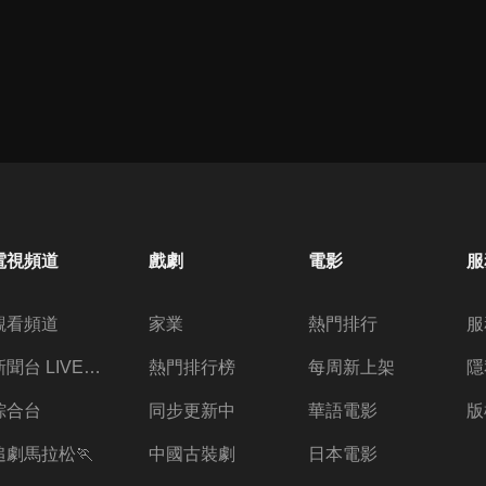
電視頻道
戲劇
電影
服
觀看頻道
家業
熱門排行
服
新聞台 LIVE 直播
熱門排行榜
每周新上架
隱
綜合台
同步更新中
華語電影
版
追劇馬拉松🏃
中國古裝劇
日本電影