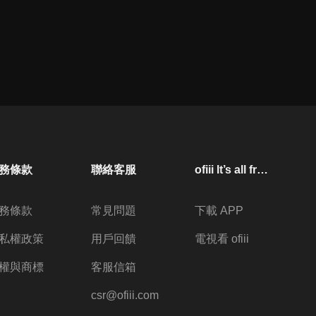
務條款
聯絡客服
ofiii lt’s all free
務條款
常見問題
下載 APP
私權政策
用戶回饋
電視看 ofiii
權與商標
客服信箱
csr@ofiii.com