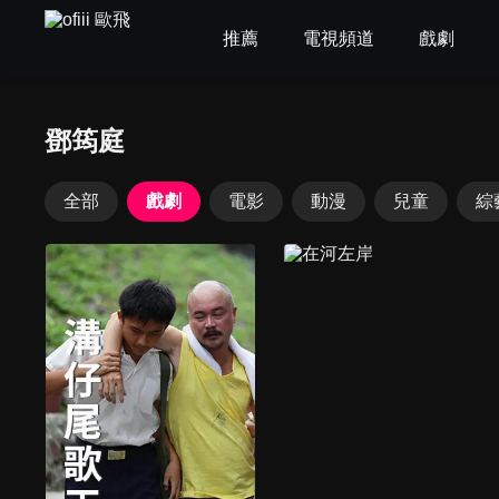
推薦
電視頻道
戲劇
鄧筠庭
全部
戲劇
電影
動漫
兒童
綜