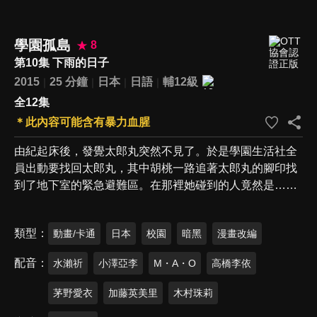
學園孤島
8
第10集 下雨的日子
2015
25 分鐘
日本
日語
輔12級
全12集
＊此內容可能含有暴力血腥
由紀起床後，發覺太郎丸突然不見了。於是學園生活社全
員出動要找回太郎丸，其中胡桃一路追著太郎丸的腳印找
到了地下室的緊急避難區。在那裡她碰到的人竟然是……
類型
動畫/卡通
日本
校園
暗黑
漫畫改編
配音
水瀨祈
小澤亞李
M・A・O
高橋李依
茅野愛衣
加藤英美里
木村珠莉