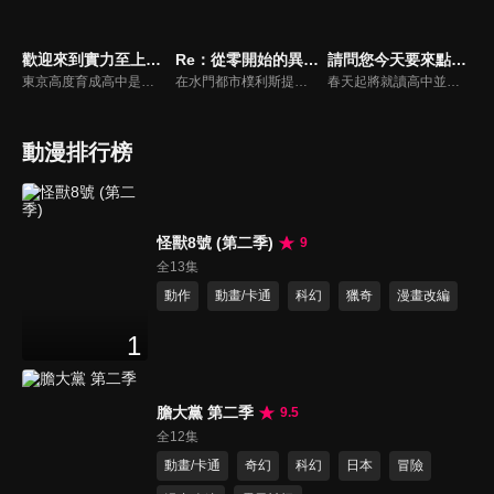
歡迎來到實力至上主義的教室 第三季
Re：從零開始的異世界生活 第四季
請問您今天要來點兔子嗎?S1
東京高度育成高中是一所標榜升學率、就業率百分之百的學校。然而作風與實力至上主義的招牌完全相反，完全放任學生自甘墮落，直到他們發現學校系統機制的真相，而被打入絕望的深淵…！最底層的D班聚集了一堆成績落後的學生，在絕望的困境中，這些少男少女最後找到的答案會是什麼呢？
在水門都市樸利斯提拉的死戰中，昴等人雖然勉強取得勝利，但付出的代價，卻過於沉重。因「暴食」權能而陷入沉睡的雷姆，被奪走記憶的庫珥修，以及，被奪去名字的由里烏斯。為了尋找拯救他們的線索，昴得知了一位據說能看透一切、擁有無盡知識的存在——「賢者」夏烏拉。下一個目的地，是賢者所居住的「普萊迪斯監視塔」。那是一座矗立於大砂漠「奧吉拉沙丘」最深處的最果之塔，就連最強的「劍聖」萊因哈魯特，也未曾成功攻略。狂暴的自然——未知的魔獸——以及，超越想像的威脅接連襲來。為了奪回一切——少年與夥伴們，賭上性命的旅程，就此展開。
春天起將就讀高中並來到新的小鎮的心愛，因迷路而來到名叫「Rabbit House」的咖啡店，但其實這裡就是自己正在尋找的寄宿之家。嬌小又冷酷的智乃、軍人世家的理世、穩重的千夜、平民派的紗路，再加上智乃的同班同學麻耶和惠、常客的青山小姐，今天的兔子咖啡店也非常可愛！
動漫排行榜
怪獸8號 (第二季)
9
全13集
動作
動畫/卡通
科幻
獵奇
漫畫改編
1
膽大黨 第二季
9.5
全12集
動畫/卡通
奇幻
科幻
日本
冒險