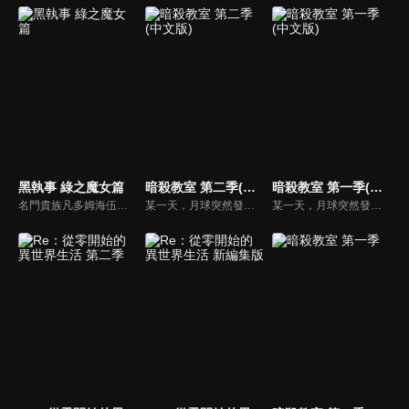
黑執事 綠之魔女篇
暗殺教室 第二季(中文版)
暗殺教室 第一季(中文版)
名門貴族凡多姆海伍家族的執事，賽巴斯欽·米卡艾利斯，與年僅13歲的主人謝爾・凡多姆海伍一同擔任“女王的看門犬”，處理黑暗社會中的骯髒事務。奉女王之命，賽巴斯欽與謝爾前往德國調查一連串離奇的死亡事件。在追查被傳言“只要踏入便會遭詛咒而死”的“狼人之森”真相時，駭人的詛咒悄然降臨。
某一天，月球突然發生爆炸，約有七成都蒸發掉了。自稱是犯人，還揚言明年三月連地球也要炸掉的超生物，不知為何來到椚丘國中三年E班擔任老師。各國元首都無法殺了它，只好委託椚丘國中三年E班的學生，酬勞是一百億日圓！他們能否再畢業前解決「殺老師」…？
某一天，月球突然發生爆炸，約有七成都蒸發掉了。自稱是犯人，還揚言明年三月連地球也要炸掉的超生物，不知為何來到椚丘國中三年E班擔任老師。各國元首都無法殺了它，只好委託椚丘國中三年E班的學生，酬勞是一百億日圓！他們能否再畢業前解決「殺老師」…？