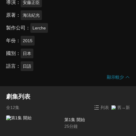
導演
安藤正臣
原著
海法紀光
製作公司
Lerche
年份
2015
國別
日本
語言
日語
顯示較少
劇集列表
全12集
列表
舊→新
第1集 開始
25
分鐘