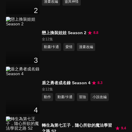
漫畫改編
靈異神怪
2
戀上換裝娃娃 Season 2
8.8
全12集
動畫/卡通
愛情
漫畫改編
3
盾之勇者成名錄 Season 4
8.3
全12集
動作
動畫/卡通
冒險
小說改編
4
轉生為第七王子，隨心所欲的魔法學習
9.4
之路 S2