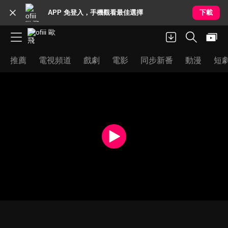
APP 免登入，手機觀看最佳選擇
下載
推薦
電視頻道
戲劇
電影
同步新番
動漫
短