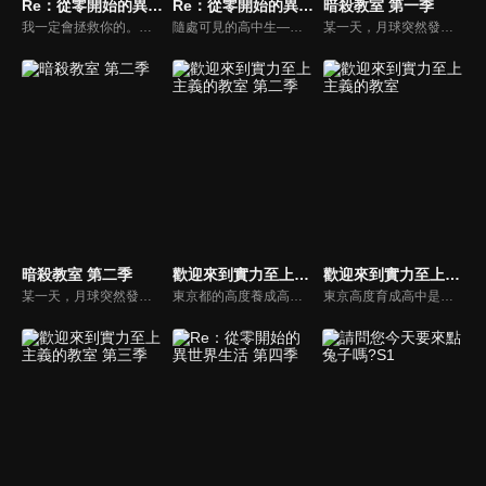
Re：從零開始的異世界生活 第二季
Re：從零開始的異世界生活 新編集版
暗殺教室 第一季
我一定會拯救你的。打倒了擔任「怠惰」的魔女教大罪司教，貝特魯吉烏斯•羅曼尼康帝後，菜月昴和愛蜜莉雅又再度相遇了。在跨越了痛苦的訣別，終於能夠和解的兩人身邊，新的篇章卻又開始了。超乎想像，九死一生的危機，以及冷酷無情的現實向他們襲來。少年將再次起身，面對殘酷的命運。
隨處可見的高中生——菜月昴，正要從便利商店回家時，突然發覺自己來到了異世界。在人生地不熟的狀況下突然來到了異世界後，向昂伸出援手的，是名美麗的銀髮少女。為了報答這名少女將自己從絕望中拯救出來，昂決定幫忙這名少女一起找尋她要的某樣東西……。
某一天，月球突然發生爆炸，約有七成都蒸發掉了。自稱是犯人，還揚言明年三月連地球也要炸掉的超生物，不知為何來到椚丘國中三年E班擔任老師。各國元首都無法殺了它，只好委託椚丘國中三年E班的學生，酬勞是一百億日圓！他們能否再畢業前解決「殺老師」…？
暗殺教室 第二季
歡迎來到實力至上主義的教室 第二季
歡迎來到實力至上主義的教室
某一天，月球突然發生爆炸，約有七成都蒸發掉了。自稱是犯人，還揚言明年三月連地球也要炸掉的超生物，不知為何來到椚丘國中三年E班擔任老師。各國元首都無法殺了它，只好委託椚丘國中三年E班的學生，酬勞是一百億日圓！他們能否再畢業前解決「殺老師」…？
東京都的高度養成高中，那是一所徹底標榜實力至上，號稱升學率、就業率百分之百的學校。然而，入學被分到1年D班的綾小路清隆，但學校的作風與實力至上主義的招牌完全相反，只發生與十萬圓現金等值的點數給學生，在課業或生活態度上，完全採取放任主義。班上的同學在夢幻般的高中生活中，過著不斷散財、自甘墮落的日子，但是，沒多久就發現學校系統機制的真相，而被打入絕望的深淵……！D班聚集了一堆成績落後的學生，這些少男少女最後找到的答案是什麼呢？是世界的矛盾嗎？還是正當的實力社會？
東京高度育成高中是一所標榜升學率、就業率百分之百的學校。然而作風與實力至上主義的招牌完全相反，完全放任學生自甘墮落，直到他們發現學校系統機制的真相，而被打入絕望的深淵…！最底層的D班聚集了一堆成績落後的學生，在絕望的困境中，這些少男少女最後找到的答案會是什麼呢？