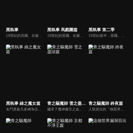
黑執事
黑執事 馬戲團篇
黑執事 第二季
19世紀的英國。在被稱為「邪惡貴族」的少年身邊，必定伴隨有一名「執事」的身影。那便是豪門貴族凡多姆海伍家的執事賽巴斯欽。無論是知識、教養、品味、廚藝、武術…他都樣樣精通。即使服侍著13歲的任性主人謝爾，他今天也依然身著漆黑的燕尾服，華麗地將工作收拾完畢。因為他只是一名執事罷了。
19世紀的英國。在被稱為「邪惡貴族」的少年身邊，必定伴隨有一名「執事」的身影。那便是豪門貴族凡多姆海伍家的執事賽巴斯欽。無論是知識、教養、品味、廚藝、武術…他都樣樣精通。即使服侍著13歲的任性主人謝爾，他今天也依然身著漆黑的燕尾服，華麗地將工作收拾完畢。因為他只是一名執事罷了。
19世紀後半，英國。當年輕領主艾羅斯·特蘭西和他的執事克勞德·浮士德，遇上謝爾·凡多姆海伍和賽巴斯欽·米卡艾利斯時會產生什麼令人期待的故事呢？
黑執事 綠之魔女篇
青之驅魔師 雪之盡頭篇
青之驅魔師 終夜篇
名門貴族凡多姆海伍家族的執事，賽巴斯欽·米卡艾利斯，與年僅13歲的主人謝爾・凡多姆海伍一同擔任“女王的看門犬”，處理黑暗社會中的骯髒事務。奉女王之命，賽巴斯欽與謝爾前往德國調查一連串離奇的死亡事件。在追查被傳言“只要踏入便會遭詛咒而死”的“狼人之森”真相時，駭人的詛咒悄然降臨。
繼承了魔神撒旦之血、為了幫被撒旦殺害的養父報仇而成為驅魔師的燐，還有他的弟弟雪男，以及他們身邊的朋友們一起共同演出的一場奇幻冒險驅魔故事。
人類居住的「物質界」與惡魔居住的「虛無界」。這兩個次元原本應該連相互干涉都無法做到，然而惡魔卻附身於各種物質中，藉此干涉物質界。但在人類之中，有一群驅除這些惡魔，名為「驅魔師」的存在――。奧村燐、雪男出生的秘密「青色之夜」真相的「終夜篇」。故事終於要揭開「青之驅魔師」的核心――。