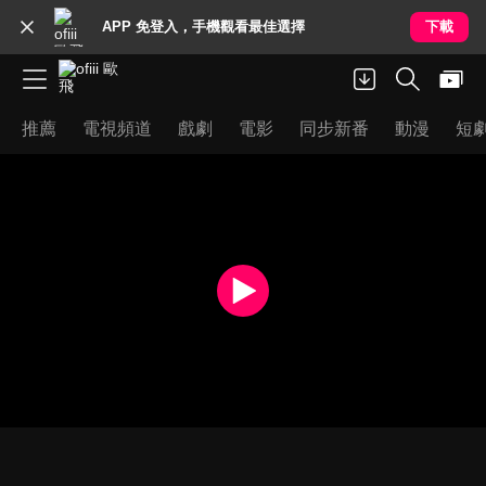
APP 免登入，手機觀看最佳選擇
下載
推薦
電視頻道
戲劇
電影
同步新番
動漫
短