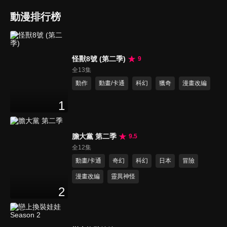
動漫排行榜
怪獸8號 (第二季)
9
全13集
動作
動畫/卡通
科幻
獵奇
漫畫改編
1
膽大黨 第二季
9.5
全12集
動畫/卡通
奇幻
科幻
日本
冒險
漫畫改編
靈異神怪
2