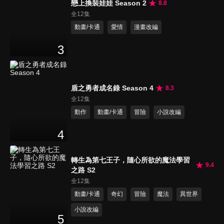
戀上換裝娃娃 Season 2
8.8
全12集
動畫/卡通
愛情
漫畫改編
3
盾之勇者成名錄 Season 4
8.3
全12集
動作
動畫/卡通
冒險
小說改編
4
轉生為第七王子，隨心所欲的魔法學習
9.4
之路 S2
全12集
動畫/卡通
奇幻
冒險
魔法
異世界
小說改編
5