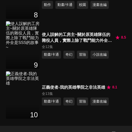
動作
動畫/卡通
校園
漫畫改編
8
使人誤解的工房主~關於原英雄隊伍的
8.5
雜役人員，實際上除了戰鬥能力外全是
SSS的故事~
全12集
動畫/卡通
奇幻
冒險
小說改編
9
正義使者-我的英雄學院之非法英雄
8.1
全13集
動畫/卡通
奇幻
冒險
漫畫改編
10