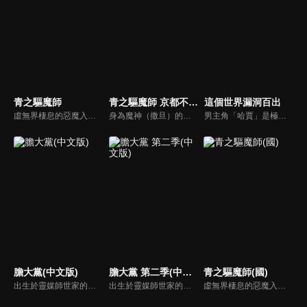
青之驅魔師
青之驅魔師 京都不淨王篇
這個世界漏洞百出
虛無界棲息的惡魔入侵人類所居住的物質界，能將惡魔驅趕的驅魔師便應運而生。奧村燐及雙胞胎弟弟雪男即是由身為驅魔師的養父獅郎所撫養長大，一日，獅郎為了保全受到惡魔群起圍攻的燐而命喪黃泉，燐方才得知自己繼承了魔神撒旦的血脈！不願向命運低頭的燐，為報殺父之仇，下定決心要成為最強的驅魔師！
身為魔神（撒旦）的私生子而誕生的奧村燐，決定隱藏自己的出身成為驅魔師。他在存在於正十字學園內部的驅魔師養成機關·驅魔塾就讀，但隨着地之王·阿瑪依蒙的襲擊，他身為魔神私生子的事情暴露了。將燐視作魔神「青之炎」地畏懼，並與他保持距離的同伴們…。
男主角「哈賈」是極密組織調查隊「王之探求者」的一員。某天，他在邊境中保護了一個小村莊「起始之村」免受龍的襲擊，並在過程中救下了對每日重複同樣事情的生活感到厭倦的少女「妮可拉 」後，少女為了幫助「哈賈」，決定加入他的調查隊伍，走到外面的世界探索這個世界真正的面貌。
膽大黨(中文版)
膽大黨 第二季(中文版)
青之驅魔師(國)
出生於靈媒師世家的高中女生．小桃（綾瀨桃），以及跟她同年級，熱愛神秘學的厄卡倫（高倉健）。小桃出手救了在班上被欺負的厄卡倫，兩人也以此為契機和對方聊了起來，可是「相信幽靈但不相信外星人派」的小桃跟「相信外星人但不相信幽靈派」的厄卡倫起了爭執。兩人為了讓對方相信外星人和幽靈確實存在，小桃前往了據說是UFO出沒地的醫院廢墟，厄卡倫則是前往了靈異熱門景點的隧道。兩人在那裡分別遇上了遠遠超出他們理解能力的怪異。在緊要關頭讓深藏於體內的能力覺醒的小桃，跟得到詛咒之力的厄卡倫，兩人將攜手挑戰接連襲來的怪異！也開始了一段命運般的戀情！？超能力戰鬥＆青春故事，就此開幕！
出生於靈媒師世家的高中女生小桃，以及跟她同年級，熱愛神秘學的厄卡倫。遇上接連襲來的強大怪異，小桃深藏於體內的能力覺醒，厄卡倫也獲得了詛咒之力。為了協助受幽靈所苦的兒時玩伴寺仁，兩人決定前往他家除靈……在那裡等待著他們的下一個怪異究竟是！？超能力戰鬥＆青春故事「膽大黨」第二季開幕！
虛無界棲息的惡魔入侵人類所居住的物質界，能將惡魔驅趕的驅魔師便應運而生。奧村燐及雙胞胎弟弟雪男即是由身為驅魔師的養父獅郎所撫養長大，一日，獅郎為了保全受到惡魔群起圍攻的燐而命喪黃泉，燐方才得知自己繼承了魔神撒旦的血脈！不願向命運低頭的燐，為報殺父之仇，下定決心要成為最強的驅魔師！