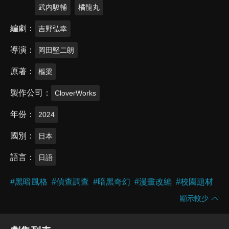
武内駿輔
橘龍丸
編劇
吉野弘幸
導演
岡田堅二朗
原著
樞梁
製作公司
CloverWorks
年份
2024
國別
日本
語言
日語
#
黑暗風格
#
偵查調查
#
暗黑奇幻
#
漫畫改編
#
校園題材
顯示較少