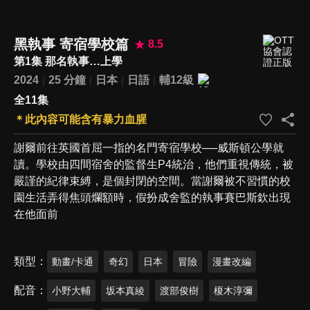
黑執事 寄宿學校篇
8.5
第1集 那名執事…上學
2024
25 分鐘
日本
日語
輔12級
全11集
＊此內容可能含有暴力血腥
謝爾前往英國首屈一指的名門寄宿學校──威斯頓公學就
讀。學校由四間宿舍的監督生P4統治，他們重視傳統，被
嚴謹的紀律束縛，是個封閉的空間。當謝爾被不習慣的校
園生活弄得焦頭爛額時，假扮成舍監的執事賽巴斯欽出現
在他面前
類型
動畫/卡通
奇幻
日本
冒險
漫畫改編
配音
小野大輔
坂本真綾
渡部俊樹
榎木淳彌