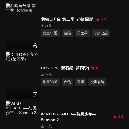
我獨自升級 第二季 -起於闇影-
9.8
全13集
動畫/卡通
冒險
異世界
小說改編
6
Dr.STONE 新石紀 (第四季)
8.7
全37集
動畫/卡通
自然
科學
漫畫改編
7
WIND BREAKER—防風少年—
8.5
Season 2
全12集