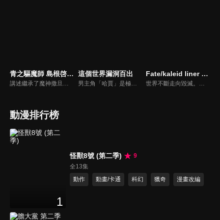
青之驅魔師 島根啓明結社篇
這個世界漏洞百出
Fate/kaleid liner 魔法少女☆伊莉雅 雪下的誓言
講述繼承了魔神撒旦之血、為了幫被撒旦殺害的養父報仇而成為驅魔師的燐，還有他的弟弟雪男，以及他們身邊的朋友們一起共同演出的一場奇幻冒險驅魔故事。
男主角「哈賈」是極密組織調查隊「王之探求者」的一員。某天，他在邊境中保護了一個小村莊「起始之村」免受龍的襲擊，並在過程中救下了對每日重複同樣事情的生活感到厭倦的少女「妮可拉 」後，少女為了幫助「哈賈」，決定加入他的調查隊伍，走到外面的世界探索這個世界真正的面貌。
世界不斷走向毀滅。能夠阻止毀滅步伐的辦法，就只有犧牲身為「聖杯」的美遊。是選擇世界，還是美遊——。面對提出「世界的救濟」這個問題的恩茲華斯，伊莉雅所給出的回答是「兩邊都要拯救！」，這種單純又正義的任性。戰鬥迎來暫時的休止，一行人棲身於美遊和士郎成長的家中。
動漫排行榜
怪獸8號 (第二季)
9
全13集
動作
動畫/卡通
科幻
獵奇
漫畫改編
1