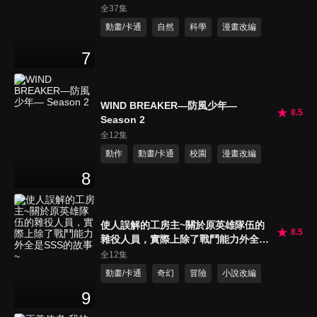
全37集
動畫/卡通
自然
科學
漫畫改編
7
WIND BREAKER—防風少年—
8.5
Season 2
全12集
動作
動畫/卡通
校園
漫畫改編
8
使人誤解的工房主~關於原英雄隊伍的
8.5
雜役人員，實際上除了戰鬥能力外全是
SSS的故事~
全12集
動畫/卡通
奇幻
冒險
小說改編
9