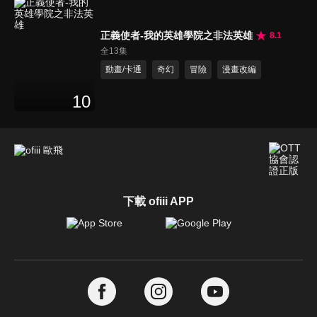
正義使者-我的英雄學院之非法英雄
8.1
全13集
動畫/卡通
奇幻
冒險
漫畫改編
10
下載 ofiii APP