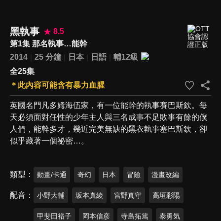
黑執事
8.5
第1集 那名執事…能幹
2014
25 分鐘
日本
日語
輔12級
全25集
＊此內容可能含有暴力血腥
英國名門凡多姆海伍家，有一位能幹的執事賽巴斯欽。每
天必須面對任性的少年主人與三名成事不足敗事有餘的僕
人們，能幹多才，幾近完美無缺的黑衣執事塞巴斯欽，卻
似乎藏著一個祕密…。
類型
動畫/卡通
奇幻
日本
冒險
漫畫改編
配音
小野大輔
坂本真綾
宮野真守
高垣彩陽
甲斐田裕子
岡本信彦
寺島拓篤
泰勇気