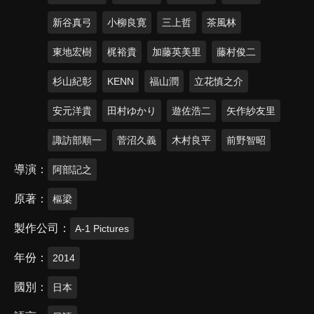
新谷真弓
小柳良寛
三上哲
茶風林
東地宏樹
梶裕貴
加藤英美里
藤村俊二
杉山紀彰
KENN
福山潤
立花慎之介
安元洋貴
田村ゆかり
遊佐浩二
矢作紗友里
諏訪部順一
菅沼久義
木村良平
前野智昭
導演
阿部記之
原著
樞梁
製作公司
A-1 Pictures
年份
2014
國別
日本