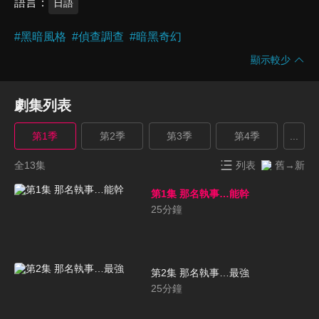
語言
日語
#
黑暗風格
#
偵查調查
#
暗黑奇幻
顯示較少
劇集列表
第1季
第2季
第3季
第4季
...
全13集
列表
舊→新
第1集 那名執事…能幹
25
分鐘
第2集 那名執事…最強
25
分鐘