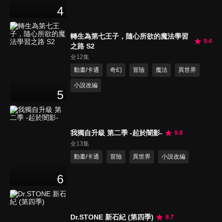
4
轉生為第七王子，隨心所欲的魔法學習
9.4
之路 S2
全12集
動畫/卡通
奇幻
冒險
魔法
異世界
小說改編
5
我獨自升級 第二季 -起於闇影-
9.8
全13集
動畫/卡通
冒險
異世界
小說改編
6
Dr.STONE 新石紀 (第四季)
8.7