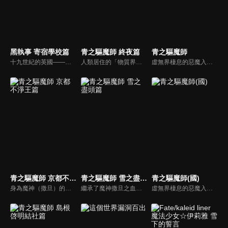
黑執事 寄宿學校篇
青之驅魔師 終夜篇
青之驅魔師
十九世紀的英國——名門貴族凡多姆海伍家的執事賽巴斯欽．米卡艾利斯，以及十三歲的家主謝爾．凡多姆海伍，以「女王的看門狗」之名，處理檯面下黑社會的骯髒工作。某一天，謝爾收到女王的來信。信上提及就讀英國首屈一指的名門寄宿學校——威斯頓公學的親人，戴立克和其他數名學生皆失聯。賽巴斯欽和謝爾為了調查這起事件，潛入威斯頓公學。事件的真相究竟為何?
人類居住的「物質界」與惡魔居住的「虛無界」。這兩個次元原本應該連相互干涉都無法做到，然而惡魔卻附身於各種物質中，藉此干涉物質界。但在人類之中，有一群驅除這些惡魔，名為「驅魔師」的存在――。奧村燐、雪男出生的秘密「青色之夜」真相的「終夜篇」。故事終於要揭開「青之驅魔師」的核心――。
虛無界棲息的惡魔入侵人類所居住的物質界，能將惡魔驅趕的驅魔師便應運而生。奧村燐及雙胞胎弟弟雪男即是由身為驅魔師的養父獅郎所撫養長大，一日，獅郎為了保全受到惡魔群起圍攻的燐而命喪黃泉，燐方才得知自己繼承了魔神撒旦的血脈！不願向命運低頭的燐，為報殺父之仇，下定決心要成為最強的驅魔師！
青之驅魔師 京都不淨王篇
青之驅魔師 雪之盡頭篇
青之驅魔師(國)
身為魔神（撒旦）的私生子而誕生的奧村燐，決定隱藏自己的出身成為驅魔師。他在存在於正十字學園內部的驅魔師養成機關·驅魔塾就讀，但隨着地之王·阿瑪依蒙的襲擊，他身為魔神私生子的事情暴露了。將燐視作魔神「青之炎」地畏懼，並與他保持距離的同伴們…。
繼承了魔神撒旦之血、為了幫被撒旦殺害的養父報仇而成為驅魔師的燐，還有他的弟弟雪男，以及他們身邊的朋友們一起共同演出的一場奇幻冒險驅魔故事。
虛無界棲息的惡魔入侵人類所居住的物質界，能將惡魔驅趕的驅魔師便應運而生。奧村燐及雙胞胎弟弟雪男即是由身為驅魔師的養父獅郎所撫養長大，一日，獅郎為了保全受到惡魔群起圍攻的燐而命喪黃泉，燐方才得知自己繼承了魔神撒旦的血脈！不願向命運低頭的燐，為報殺父之仇，下定決心要成為最強的驅魔師！