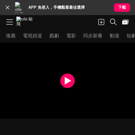
APP 免登入，手機觀看最佳選擇
下載
推薦
電視頻道
戲劇
電影
同步新番
動漫
短