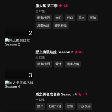
膽大黨 第二季
9.5
全12集
動畫/卡通
奇幻
科幻
日本
冒險
漫畫改編
靈異神怪
2
戀上換裝娃娃 Season 2
8.8
全12集
動畫/卡通
愛情
漫畫改編
3
盾之勇者成名錄 Season 4
8.3
全12集
動作
動畫/卡通
冒險
小說改編