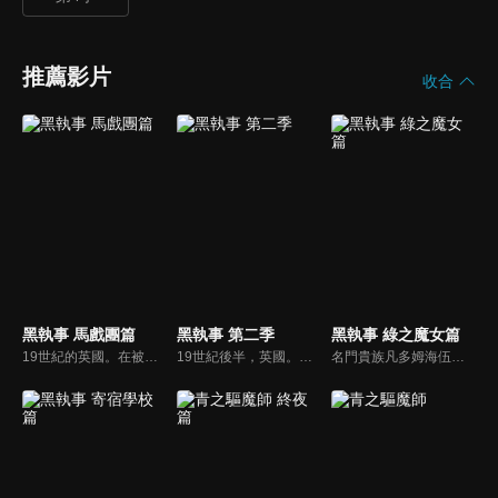
推薦影片
收合
黑執事 馬戲團篇
黑執事 第二季
黑執事 綠之魔女篇
19世紀的英國。在被稱為「邪惡貴族」的少年身邊，必定伴隨有一名「執事」的身影。那便是豪門貴族凡多姆海伍家的執事賽巴斯欽。無論是知識、教養、品味、廚藝、武術…他都樣樣精通。即使服侍著13歲的任性主人謝爾，他今天也依然身著漆黑的燕尾服，華麗地將工作收拾完畢。因為他只是一名執事罷了。
19世紀後半，英國。當年輕領主艾羅斯·特蘭西和他的執事克勞德·浮士德，遇上謝爾·凡多姆海伍和賽巴斯欽·米卡艾利斯時會產生什麼令人期待的故事呢？
名門貴族凡多姆海伍家族的執事，賽巴斯欽·米卡艾利斯，與年僅13歲的主人謝爾・凡多姆海伍一同擔任“女王的看門犬”，處理黑暗社會中的骯髒事務。奉女王之命，賽巴斯欽與謝爾前往德國調查一連串離奇的死亡事件。在追查被傳言“只要踏入便會遭詛咒而死”的“狼人之森”真相時，駭人的詛咒悄然降臨。