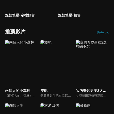
燦如繁星-定檔預告
燦如繁星-預告
推薦影片
收合
兩個人的小森林
雙軌
我的奇妙男友2之戀戀不忘
《兩個人的小森林》陸劇線上看。純靠化妝技術維持精緻外表的時尚博主虞美人，想要憑藉美貌報復式地追求曾經拒絕她的天才植物學教授莊羽，從校園追到田園，卻在施展獵愛百計的過程中淪陷了，上演了一場甜蜜爆笑的愛情故事...
姜暮曾是生活在幸福家庭中的小女孩，因父母離婚，生活發生巨變；而靳朝則隨父親移居泰國，成為地下賽車和拳場中的修車工。多年後，姜暮獨自前往泰國，揭開哥哥的秘密，兩人在異國重逢，從陌生到熟悉，共同面對生活的挑戰的故事。
女演員田淨植與基因突變人薛靈喬，歷經磨難後相知相愛，但薛靈喬為了讓田淨植過上平凡的生活選擇離開。不料田淨植發現自己懷了孕，還被同為基因突變人的雲臻瘋狂追求，更被以「秋月白」為首的秘密組織盯上，同時身體開始出現異常反應，伴隨著城中接二連三的女性失蹤事件，再次捲入基因突變人的風波中！