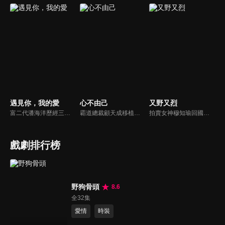
遇見你，我的愛
心不由己
又野又烈
富二代潘海洋歷經三次失敗婚姻，認為金錢阻礙愛情。唯第一任妻子陸雪怡真心待他。好友伊軒勸他隱藏身份。他在酒吧對芭蕾舞演員韓夢瑤一見鍾情。便化身業務經理與她相戀。熱戀中潘海洋決定娶韓夢瑤，卻在婚前發現韓夢瑤三年前曾是自己公司員工，進而揭開伊軒與韓夢瑤為還債設局圖謀他財產的陰謀...
霸道總裁顧天成移植心臟後竟然愛上了職場對頭秘書林嘉琪，兩人逐漸在工作生活中意識到對方的心意，朝著共同的目標並肩作戰。
拍賣女神穆知瑜回國與繼母奪產，與神祕保鏢沈既白協議訂婚。兩人意外揭開身世翻轉：沈為穆家真繼承人，穆則是被換掉的孤女。面對繼母的偽畫陰謀與綁架，兩人智計合盟，沈更以神祕畫師身份深情守護。最終惡人伏法，兩人在反轉與博弈中假戲真做，攜手守護正義與真愛。
戲劇排行榜
野狗骨頭
8.6
全32集
愛情
時裝