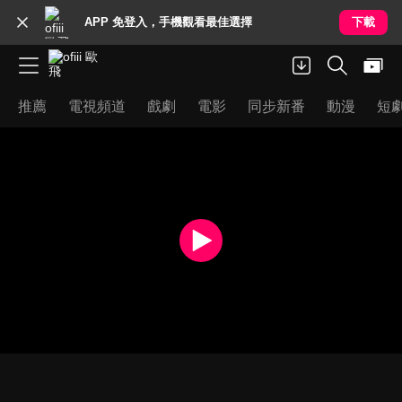
APP 免登入，手機觀看最佳選擇
下載
推薦
電視頻道
戲劇
電影
同步新番
動漫
短