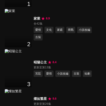
1
家業
8.9
全42集
愛情
文化
家庭
商戰
小說改編
古裝
2
昭陽公主
8.4
更新至第13集
宮廷
愛情
小說改編
古裝
短劇
3
燦如繁星
9.6
更新至第26集