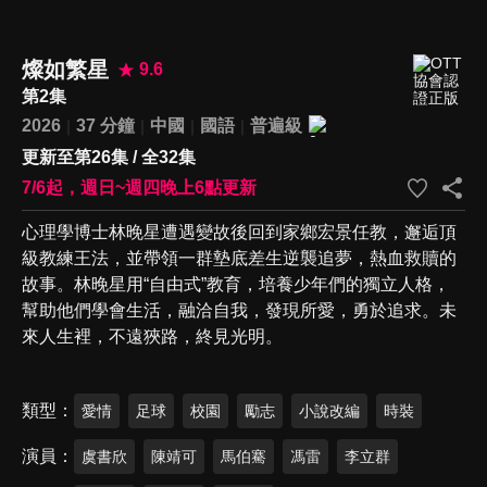
燦如繁星
9.6
第2集
2026
37 分鐘
中國
國語
普遍級
更新至第26集 / 全32集
7/6起，週日~週四晚上6點更新
心理學博士林晚星遭遇變故後回到家鄉宏景任教，邂逅頂
級教練王法，並帶領一群墊底差生逆襲追夢，熱血救贖的
故事。林晚星用“自由式”教育，培養少年們的獨立人格，
幫助他們學會生活，融洽自我，發現所愛，勇於追求。未
來人生裡，不遠狹路，終見光明。
類型
愛情
足球
校園
勵志
小說改編
時裝
演員
虞書欣
陳靖可
馬伯騫
馮雷
李立群