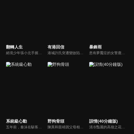
翻轉人生
有港回信
暴鋒雨
絕境少年張小北手握命運之匙，與頂級富二代盛元州互換人生！逆襲暴富護家人、揪出害姐姐的真凶，兩少年雙向救贖治癒彼此，限時30天抉擇中充滿人性考驗，最終二人聯手揭秘豪門陰謀，向幕後黑手硬核復仇！
港城許氏突遭變故陷入絕境，養女許晚信求助婚約對象沈灝，反被沈家父子要脅。緊急關頭，沈家小叔沈顧以沈氏大股東身份歸來，並與許晚信簽訂契約婚姻助其應對危機，許家爺爺在看到許晚信和沈顧後，驚覺二人酷似當年的救國情侶林書意與沈故，在他們的相互扶持中，前世未盡的緣分也被緩緩揭開的故事。
患有夢魘症的女警鹿一多年來堅持暗中追查父親重傷昏迷的真相，意外結識了高冷女警林深，二人攜手破獲一系列離奇命案，情誼日漸深厚的同時，鹿一發現林深似與父親舊案有著千絲萬縷的關聯...
系統級心動
野狗骨頭
誤情(40分鐘版)
五年前，秦沫在駭客挑戰賽中與蕭氏集團技術負責人蕭南禹交鋒，二人陰差陽錯下秦沫懷了龍鳳胎。五年後，蕭氏內部權力鬥爭升級，唯一知道孩子身世的蕭老爺子，因自己時日無多與秦沫攤牌，要求她證明撫養能力。之後秦沫化名加入蕭氏，與蕭南禹再次相遇。二人從試探到欣賞，情感漸生。
陳異和苗靖因父母相識而結緣，起初陳異對苗靖有著很深的敵意，直到一次受傷，苗靖的善良讓兩人關係開始轉變。然而好景不常，隨著陳父去世、苗母消失，兩個孩子卻不得不相依為命，異樣的情愫也隨著時間滋長。當苗靖終於認清感情，準備向陳異告白，陳異卻突然捲入一起縱火案，一切都突然變了調...
清冷豔麗的高嶺之花江時淺在遭受霸淩、暴力等一系列事件後，華麗蛻變逆襲歸來，用一場精心策劃強勢開啟自己的復仇之路，最終收穫內心救贖與愛情的故事。