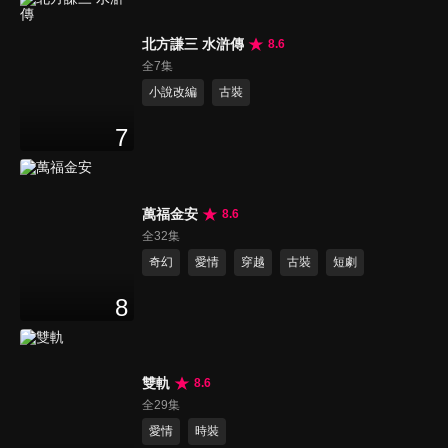
北方謙三 水滸傳
8.6
全7集
小說改編
古裝
7
萬福金安
8.6
全32集
奇幻
愛情
穿越
古裝
短劇
8
雙軌
8.6
全29集
愛情
時裝