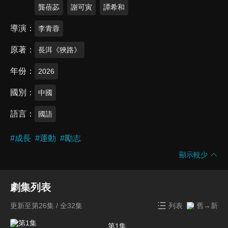
龔蓓苾
謝可寅
譚希和
導演
李青蓉
原著
長洱《狹路》
年份
2026
國別
中國
語言
國語
#
成長
#
運動
#
勵志
顯示較少
劇集列表
更新至第26集 / 全32集
列表
舊→新
第1集