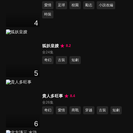
愛情
足球
校園
勵志
小說改編
時裝
4
狐妖皇嫂
8.2
全24集
奇幻
古裝
短劇
5
貴人多旺事
8.4
全26集
奇幻
愛情
商戰
穿越
古裝
短劇
6