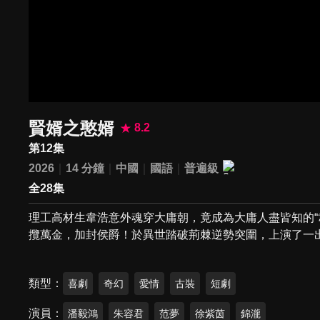
賢婿之憨婿
8.2
第12集
2026
14 分鐘
中國
國語
普遍級
全28集
理工高材生韋浩意外魂穿大庸朝，竟成為大庸人盡皆知的“
攬萬金，加封侯爵！於異世踏破荊棘逆勢突圍，上演了一
類型
喜劇
奇幻
愛情
古裝
短劇
演員
潘毅鴻
朱容君
范夢
徐紫茵
錦瀧