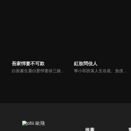
吾家悍妻不可欺
紅妝問佳人
白面書生蕭白娶悍妻徐三娘，誰知她是失憶女將軍，他是隱姓世子爺。假夫妻變真戰友，組百姓軍抗倭寇，鬥權宦，夫妻聯手揭陰謀，救孤寡，在亂世中為百姓打下一座俠義之城。
華小菲跌落人生谷底、負債昏迷，夢中穿越繁華都城創業，結識守衛軍首領徐子齊與商會會長房離恨。皇后命徐子齊暗查官商勾結、哄抬物價案，真相直指商會。華小菲憑誠信經營崛起，與徐子齊呈上帳本揭露罪行，惡人伏法，最終成就傳奇女商人並喜結連理。
推薦