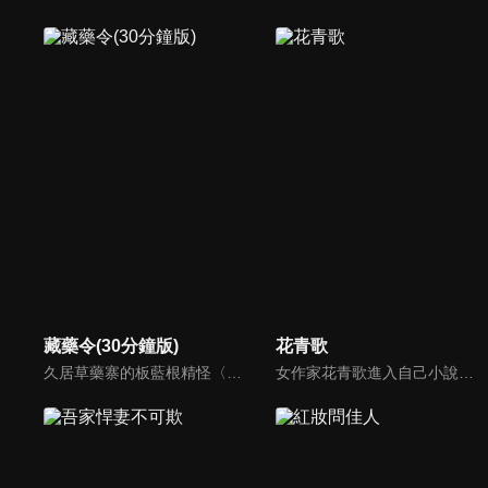
藏藥令(30分鐘版)
花青歌
久居草藥寨的板藍根精怪〈小藍〉，意外救下了突破草藥寨結界的醫官〈阿九〉，阿九除了是倍受敬仰的九神醫，其實他的隱藏身份是抓捕草藥精怪的上清司統領〈玖冥〉。小藍與阿九意外結為同死同傷的靈配關係，就此展開了一場貓鼠遊戲，並由此揭開了二人前世今生的兩世牽絆。
女作家花青歌進入自己小說世界，變身炮灰女配，本以為手握劇本、能逆風翻盤，結果一路翻車，和反派紀楚相愛相殺，本著親媽使命助攻白月光紀雲與仵作林夕瑤的愛情，明知紀菀兒公冶棋是虐線走向卻依舊守護著他們愛情的故事。