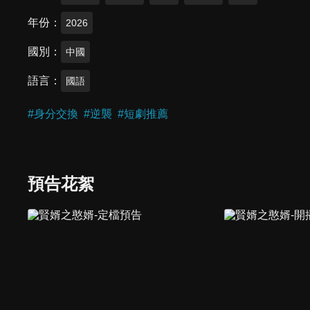
年份
2026
國別
中國
語言
國語
#
身分交換
#
逆襲
#
短劇推薦
預告花絮