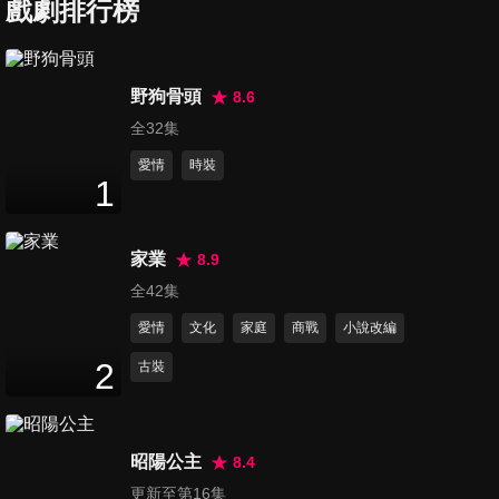
戲劇排行榜
第7集
14
分鐘
野狗骨頭
8.6
全32集
第8集
14
分鐘
愛情
時裝
1
第9集
家業
8.9
16
分鐘
全42集
愛情
文化
家庭
商戰
小說改編
第10集
2
古裝
17
分鐘
昭陽公主
8.4
第11集
更新至第16集