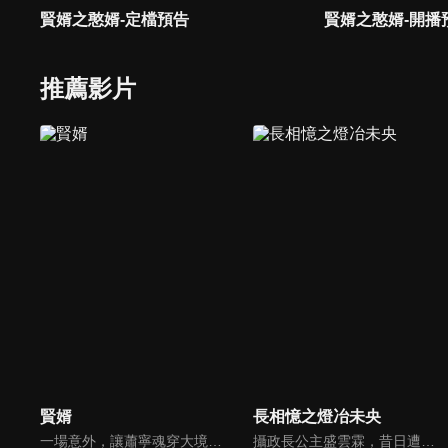
賢婿之憨婿-定檔預告
賢婿之憨婿-開播
推薦影片
賢婿
長相憶之燈冶未央
一場意外，讓蕭寧魂穿大境朝淪為蘇家贅婿，他以古法點化茶韻酒香，引得萬民競逐；創報紙、攬英才，助公主縱橫朝堂；面對商女刁難、前妻輕慢，他從容佈局，以商道為劍斬斷世俗偏見，在鄙夷聲中書寫逆襲傳奇。
攝政長公主盛雲霖，昔日遭誣陷叛國、葬身火海。重生一世，她以盛家三小姐雲霏之名回歸，親手布局復仇大計。與她前世今生糾纏不清的幾名男子，皆成為權謀之中的棋子；然而看似受她掌控的人心，背後亦各懷算計。在這場愛恨交織的博弈之中，誰能笑到最後？