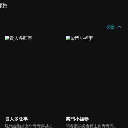
預告
收合
貴人多旺事
柴門小福妻
現代金融才女李青青穿越古代，成為車騎將軍潘陽之妻。原想着安穩度日，豈料平靜不過三載，夫君竟攜外室李沐顏一同歸家。與此同時，一樁李家身世互換的秘聞亦隨之曝光—李沐顏才是真正的李家千金。面對夫君與身份的雙重背棄，李青青從容化解後宅鬧劇，憑藉現代金融智慧，一步步闖出屬於自己的逆襲之路。
開餐廳的美食博主何青青意外跌倒後，穿越到了古代田園。從賺錢還債、先婚後愛到萌娃養成，還收穫了傅清淮的真摯感情。就在她事業、親情、愛情三全的時候，卻面臨著是要離開這裏回去現代生活，還是拋開過去留下與傅清淮、孩子們在一起的艱難抉擇……