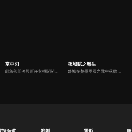
掌中刃
夜城賦之離生
顧魚落即將與新任玄機閣閣主顧朝夕成婚之際，顧朝夕遭人暗殺了。為穩定局勢，魚落得找個人來假扮顧朝夕。而太子殷晝為避禍調查潛入顧家，假扮顧朝夕。殷晝人前溫柔繾綣，人後殺伐果斷，卻發現魚落的夫君竟正是當年他失蹤的大哥。各自懷揣秘密的二人從針鋒相對到互生情愫，最終心意相通。
舒城在楚墨兩國之戰中落敗，並成為了墨國五皇女莫茴的魂器。失去自我意識的舒城跟隨姐姐莫茹回到墨國，面對失而復得的妹妹，莫茹欣喜又憂慮。為了保護親人和國家她棄醫從戎，甚至為了保護莫茴不惜被砍掉一條手臂，然而這一切都阻擋不了局勢的動盪不安...
電視頻道
戲劇
電影
服