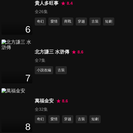
貴人多旺事
8.4
第16集
全26集
15
分鐘
奇幻
愛情
商戰
穿越
古裝
短劇
6
第17集
15
分鐘
北方謙三 水滸傳
8.6
全7集
第18集
小說改編
古裝
15
分鐘
7
第19集
萬福金安
8.6
13
分鐘
全32集
奇幻
愛情
穿越
古裝
短劇
8
第20集