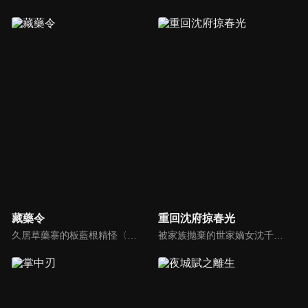
藏藥令
重回沈府掠春光
久居草藥寨的板藍根精怪〈小藍〉，意外救下了突破草藥寨結界的醫官〈阿九〉，阿九除了是倍受敬仰的九神醫，其實他的隱藏身份是抓捕草藥精怪的上清司統領〈玖冥〉。小藍與阿九意外結為同死同傷的靈配關係，就此展開了一場貓鼠遊戲，並由此揭開了二人前世今生的兩世牽絆。
被家族抛棄的世家嫡女沈千初為了替至親報仇重回沈府，與桀骜不馴的許家二世子許星北機緣相遇，兩人從冤家路窄到心心相惜，在一次次並肩闖關破局中，互生難以割捨的情愫，終成眷屬。