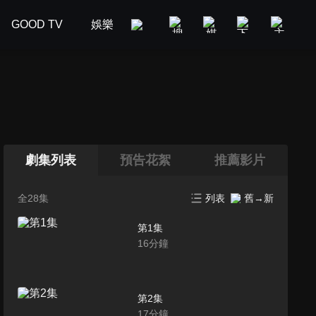
GOOD TV
娛樂
美食旅遊
新聞政論
汽車
劇集列表
預告花絮
推薦影片
全28集
列表
舊→新
第1集
16
分鐘
第2集
17
分鐘