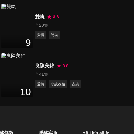
17
分鐘
雙軌
8.6
第21集
全29集
14
分鐘
愛情
時裝
9
第22集
15
分鐘
良陳美錦
8.8
全41集
第23集
愛情
小說改編
古裝
10
19
分鐘
第24集
14
分鐘
務條款
聯絡客服
ofiii lt’s all free