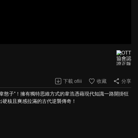
下載 ofiii
收藏
分享
韋憨子”！擁有獨特思維方式的韋浩憑藉現代知識一路開掛狂
出硬核且爽感拉滿的古代逆襲傳奇！