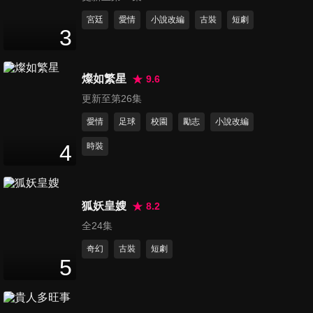
14
分鐘
宮廷
愛情
小說改編
古裝
短劇
3
第12集
14
分鐘
燦如繁星
9.6
更新至第26集
愛情
足球
校園
勵志
小說改編
第13集
19
分鐘
4
時裝
第14集
狐妖皇嫂
8.2
17
分鐘
全24集
奇幻
古裝
短劇
5
第15集
20
分鐘