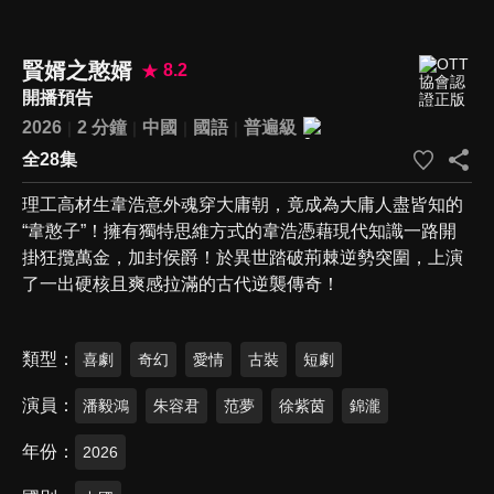
賢婿之憨婿
8.2
開播預告
2026
2 分鐘
中國
國語
普遍級
全28集
理工高材生韋浩意外魂穿大庸朝，竟成為大庸人盡皆知的
“韋憨子”！擁有獨特思維方式的韋浩憑藉現代知識一路開
掛狂攬萬金，加封侯爵！於異世踏破荊棘逆勢突圍，上演
了一出硬核且爽感拉滿的古代逆襲傳奇！
類型
喜劇
奇幻
愛情
古裝
短劇
演員
潘毅鴻
朱容君
范夢
徐紫茵
錦瀧
年份
2026