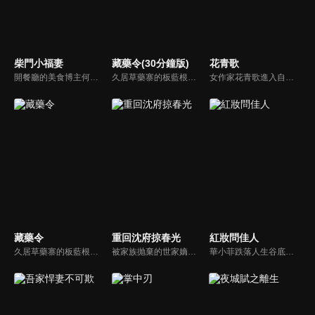
柴門小福妻
藏藥令(30分鐘版)
花青歌
開餐廳的美食博主何青青意外跌倒後，穿越到了古代田園。從賺錢還債、先婚後愛到萌娃養成，還收穫了傅清淮的真摯感情。就在她事業、親情、愛情三全的時候，卻面臨著是要離開這裏回去現代生活，還是拋開過去留下與傅清淮、孩子們在一起的艱難抉擇……
久居草藥寨的板藍根精怪〈小藍〉，意外救下了突破草藥寨結界的醫官〈阿九〉，阿九除了是倍受敬仰的九神醫，其實他的隱藏身份是抓捕草藥精怪的上清司統領〈玖冥〉。小藍與阿九意外結為同死同傷的靈配關係，就此展開了一場貓鼠遊戲，並由此揭開了二人前世今生的兩世牽絆。
女作家花青歌進入自己小說世界，變身炮灰女配，本以為手握劇本、能逆風翻盤，結果一路翻車，和反派紀楚相愛相殺，本著親媽使命助攻白月光紀雲與仵作林夕瑤的愛情，明知紀菀兒公冶棋是虐線走向卻依舊守護著他們愛情的故事。
藏藥令
重回沈府掠春光
紅妝問佳人
久居草藥寨的板藍根精怪〈小藍〉，意外救下了突破草藥寨結界的醫官〈阿九〉，阿九除了是倍受敬仰的九神醫，其實他的隱藏身份是抓捕草藥精怪的上清司統領〈玖冥〉。小藍與阿九意外結為同死同傷的靈配關係，就此展開了一場貓鼠遊戲，並由此揭開了二人前世今生的兩世牽絆。
被家族抛棄的世家嫡女沈千初為了替至親報仇重回沈府，與桀骜不馴的許家二世子許星北機緣相遇，兩人從冤家路窄到心心相惜，在一次次並肩闖關破局中，互生難以割捨的情愫，終成眷屬。
華小菲跌落人生谷底、負債昏迷，夢中穿越繁華都城創業，結識守衛軍首領徐子齊與商會會長房離恨。皇后命徐子齊暗查官商勾結、哄抬物價案，真相直指商會。華小菲憑誠信經營崛起，與徐子齊呈上帳本揭露罪行，惡人伏法，最終成就傳奇女商人並喜結連理。