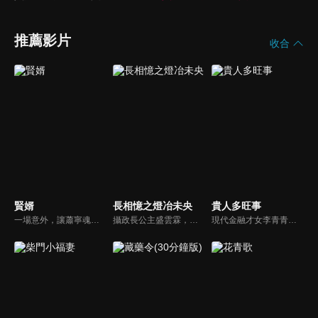
推薦影片
收合
賢婿
長相憶之燈冶未央
貴人多旺事
一場意外，讓蕭寧魂穿大境朝淪為蘇家贅婿，他以古法點化茶韻酒香，引得萬民競逐；創報紙、攬英才，助公主縱橫朝堂；面對商女刁難、前妻輕慢，他從容佈局，以商道為劍斬斷世俗偏見，在鄙夷聲中書寫逆襲傳奇。
攝政長公主盛雲霖，昔日遭誣陷叛國、葬身火海。重生一世，她以盛家三小姐雲霏之名回歸，親手布局復仇大計。與她前世今生糾纏不清的幾名男子，皆成為權謀之中的棋子；然而看似受她掌控的人心，背後亦各懷算計。在這場愛恨交織的博弈之中，誰能笑到最後？
現代金融才女李青青穿越古代，成為車騎將軍潘陽之妻。原想着安穩度日，豈料平靜不過三載，夫君竟攜外室李沐顏一同歸家。與此同時，一樁李家身世互換的秘聞亦隨之曝光—李沐顏才是真正的李家千金。面對夫君與身份的雙重背棄，李青青從容化解後宅鬧劇，憑藉現代金融智慧，一步步闖出屬於自己的逆襲之路。