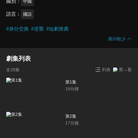
國別
中國
語言
國語
#
身分交換
#
逆襲
#
短劇推薦
顯示較少
劇集列表
全28集
列表
舊→新
第1集
16
分鐘
第2集
17
分鐘