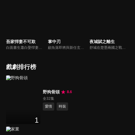
吾家悍妻不可欺
掌中刃
夜城賦之離生
白面書生蕭白娶悍妻徐三娘，誰知她是失憶女將軍，他是隱姓世子爺。假夫妻變真戰友，組百姓軍抗倭寇，鬥權宦，夫妻聯手揭陰謀，救孤寡，在亂世中為百姓打下一座俠義之城。
顧魚落即將與新任玄機閣閣主顧朝夕成婚之際，顧朝夕遭人暗殺了。為穩定局勢，魚落得找個人來假扮顧朝夕。而太子殷晝為避禍調查潛入顧家，假扮顧朝夕。殷晝人前溫柔繾綣，人後殺伐果斷，卻發現魚落的夫君竟正是當年他失蹤的大哥。各自懷揣秘密的二人從針鋒相對到互生情愫，最終心意相通。
舒城在楚墨兩國之戰中落敗，並成為了墨國五皇女莫茴的魂器。失去自我意識的舒城跟隨姐姐莫茹回到墨國，面對失而復得的妹妹，莫茹欣喜又憂慮。為了保護親人和國家她棄醫從戎，甚至為了保護莫茴不惜被砍掉一條手臂，然而這一切都阻擋不了局勢的動盪不安...
戲劇排行榜
野狗骨頭
8.6
全32集
愛情
時裝
1