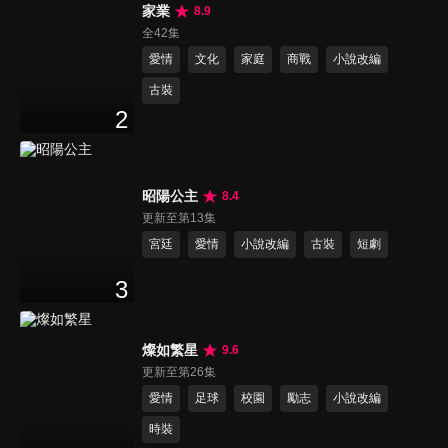
家業
8.9
全42集
愛情
文化
家庭
商戰
小說改編
古裝
2
昭陽公主
8.4
更新至第13集
宮廷
愛情
小說改編
古裝
短劇
3
燦如繁星
9.6
更新至第26集
愛情
足球
校園
勵志
小說改編
時裝