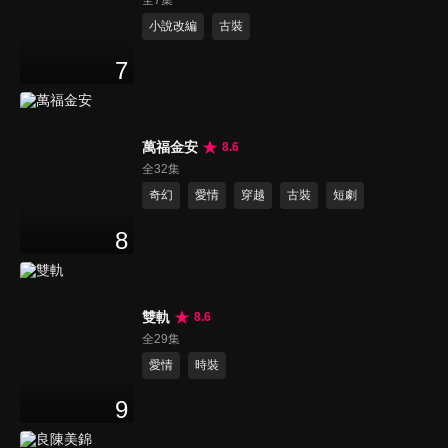
小說改編
古裝
7
萬福金安
8.6
全32集
奇幻
愛情
穿越
古裝
短劇
8
雙軌
8.6
全29集
愛情
時裝
9