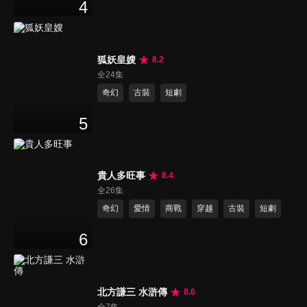
4
狐妖皇嫂
8.2
全24集
奇幻
古裝
短劇
5
貴人多旺事
8.4
全26集
奇幻
愛情
商戰
穿越
古裝
短劇
6
北方謙三 水滸傳
8.6
全7集