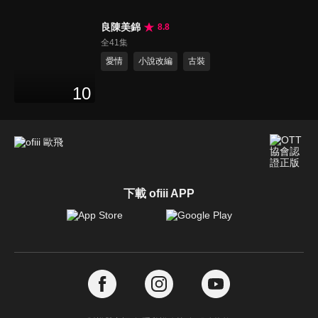
良陳美錦
8.8
全41集
愛情
小說改編
古裝
10
下載 ofiii APP