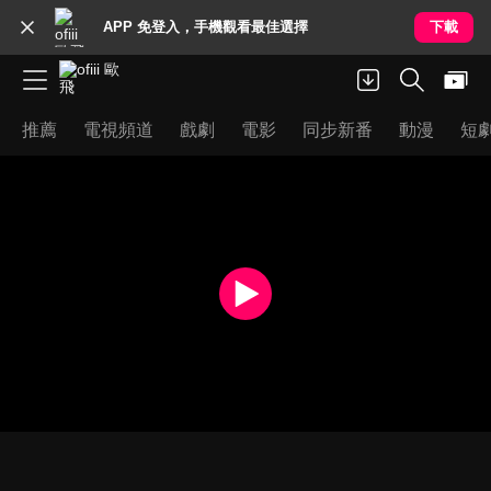
APP 免登入，手機觀看最佳選擇
下載
推薦
電視頻道
戲劇
電影
同步新番
動漫
短