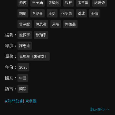
趙芮
王子涵
張穎冰
程梓
張常甯
紀曉烽
胡健
李汐曼
王挺
何明翰
塗冰
王強
曾泳醍
陳思澈
周瑞
陶德燕
編劇
龍振宇
徐翔宇
導演
謝忠道
原著
鬼馬星《朱雀堂》
年份
2025
國別
中國
語言
國語
#
熱門短劇
#
燒腦
顯示較少