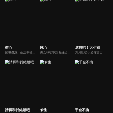
錯心
竊心
逆轉吧！大小姐
家境優渥、生活幸福的富商之女連心若，遭逢鉅變失去一切，伸冤不成反被活埋，幸得裴家二爺裴玉澤所救，決心尋找真相伺機復仇。五年後連心若化名歌手杜幽夢回歸，與裴玉澤攜手層層佈局，開啟一場瑰麗爽快的復仇遊戲。
孤女林初寧誤會好姐妹小柔死於紈絝陸司宴之手，卻陰錯陽差必須假扮陸家千金，成為陸司宴的雙胞胎姐姐，進入陸家復仇，然而陸司宴卻以為對自己的姐姐產生了不該有的愛慕之情。
方月熙從小父母雙亡，和妹妹方雪在奶奶也是曼夏酒店集團的董事長唐瑛的照看下長大。掌管集團後，方月熙的性格越發囂張跋扈，對待包括妹妹方雪在內的一眾股東態度十分惡劣。乖巧懂事的方雪表面上看似對姐姐百般忍耐和理解，其實內心十分嫉妒方月熙，一心想取代方月熙，想要得到她擁有的一切。
請再和我結婚吧
偷生
千金不換