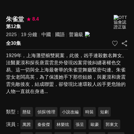
朱雀堂
8.4
第12集
2025
19 分鐘
中國
國語
普遍級
全30集
1929年，上海灘壁櫥雙屍案，此後，凶手連殺數名舞女。
法醫夏漠和探長唐震雲意外發現凶案背後糾纏著權色交
易。這一切與全上海最奢華的朱雀堂舞廳緊密勾連。朱雀
堂女老闆高英，為了保護她手下那些姑娘，與夏漠和唐震
雲先敵後友，結成聯盟，卻發現比連環殺人凶手更危險的
人物一直就在身邊...
類型
懸疑
偵探/推理
小說改編
時裝
短劇
演員
萬茜
秦俊傑
林樂炫
張呈
歐豪
郭東文