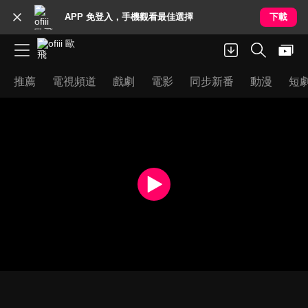
APP 免登入，手機觀看最佳選擇
下載
推薦
電視頻道
戲劇
電影
同步新番
動漫
短