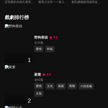
宓初夏的未婚夫唐璟行在婚禮前傳來死訊，讓她陷入情感與家族變動的雙重衝擊。一年後，和已故未婚夫長相一模一樣的路念白突然出現，宓初夏懷疑他就是唐璟行，但透過DNA鑑定確認並非同一人。為了振興國貨珠寶品牌「蜜糖」，她還是選擇與路念白合作...
腹黑少女宋一一進入雨淋集團一心完成母親的遺願，卻遭遇舅舅薛繁與的強制驅趕，一場少女與大叔之間調教與反調教的拉扯戰，在未知的豪門恩怨中展開...
顧氏總裁顧澄誠與金家千金金燦燦兩家聯姻宴席上，童話突然現身阻止，直言自己才是金家真千金，現場頓時混亂，眾人為了自己的利益各執一詞，無人在意童話這個所謂的真千金。
戲劇排行榜
野狗骨頭
8.6
全32集
愛情
時裝
1
家業
8.9
全42集
愛情
文化
家庭
商戰
小說改編
古裝
2