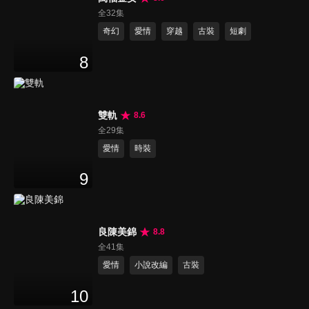
全32集
奇幻
愛情
穿越
古裝
短劇
8
雙軌
8.6
全29集
愛情
時裝
9
良陳美錦
8.8
全41集
愛情
小說改編
古裝
10