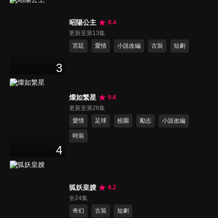
昭陽公主
8.4
更新至第13集
宮廷
愛情
小說改編
古裝
短劇
3
燦如繁星
9.6
更新至第26集
愛情
足球
校園
勵志
小說改編
時裝
4
狐妖皇嫂
8.2
全24集
奇幻
古裝
短劇