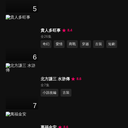
5
貴人多旺事
8.4
全26集
奇幻
愛情
商戰
穿越
古裝
短劇
6
北方謙三 水滸傳
8.6
全7集
小說改編
古裝
7
萬福金安
8.6