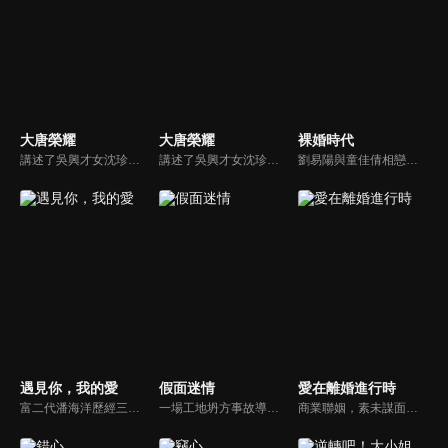
大唐榮耀
大唐榮耀
裸婚時代
講述了吳興才女沈珍珠在經歷血海深仇、深宮爭鬥、安史之亂後與廣平王李俶不離不棄，始終堅守家國大義的故事。
講述了吳興才女沈珍珠在經歷血海深仇、深宮爭鬥、安史之亂後與廣平王李俶不離不棄，始終堅守家國大義的故事。
劉易陽與童佳倩相戀八年，決定在懷孕之際不顧家境懸殊與雙方父母的強烈反對，選擇沒房、沒車、沒鑽戒、沒婚禮的「裸婚」。兩人原以為愛情足以抵擋現實，但婚後卻發現，與易陽父母同住的壓力、兩家價值觀的衝突，以及柴米油鹽的重擔正逐步侵蝕他們的浪漫...
遇見你，我的愛
假面迷情
愛在離婚進行時
富二代潘海洋歷經三次失敗婚姻，認為金錢阻礙愛情。唯第一任妻子陸雪怡真心待他。好友伊軒勸他隱藏身份。他在酒吧對芭蕾舞演員韓夢瑤一見鍾情。便化身業務經理與她相戀。熱戀中潘海洋決定娶韓夢瑤，卻在婚前發現韓夢瑤三年前曾是自己公司員工，進而揭開伊軒與韓夢瑤為還債設局圖謀他財產的陰謀...
一場工地坍方事故導致尤尤家破人亡。衝動之下前去尋仇，卻誤傷安國軒之子齊東，被迫遠走他鄉。齊東暗中救她，隱瞞身世守護多年，只為揭開父親的陰謀。五年後，尤尤化名歸來，捲入星耀集團繼承權爭鬥。她與齊東歷經誤解與聯手，終查明父母冤案。真相大白，惡人伏法，兩人攜手走出黑暗，迎來光明未來。
商業聯姻，素未謀面的兩人在三年後都有意解除這段沒有愛情的婚姻，陰差陽錯多次相約未成，卻因一次意外發生了親密關係。兩人再次相遇，錯誤的情感表達加深了彼此的誤會。傅燕城得知盛眠就是Penny，並已懷有身孕懊悔不已，傾其一切挽回，兩人解除誤會，確認彼此真心，決定攜手一生。