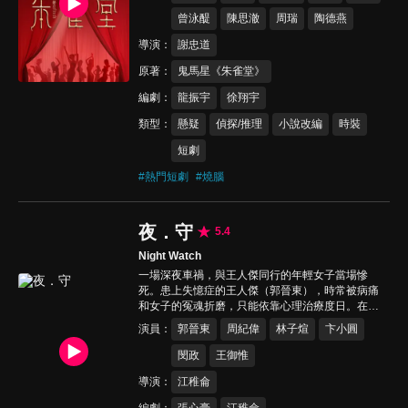
曾泳醍
陳思澈
周瑞
陶德燕
導演
謝忠道
原著
鬼馬星《朱雀堂》
編劇
龍振宇
徐翔宇
類型
懸疑
偵探/推理
小說改編
時裝
短劇
#
熱門短劇
#
燒腦
夜．守
5.4
Night Watch
一場深夜車禍，與王人傑同行的年輕女子當場慘
死。患上失憶症的王人傑（郭晉東），時常被病痛
和女子的冤魂折磨，只能依靠心理治療度日。在心
理醫師李雨虹（林子煊）的幫助下，王人傑終於找
演員
郭晉東
周紀偉
林子煊
卞小圓
到了一份夜班守衛的工作。午夜時分，他如約來到
來到廢棄的「福寶閣」上班，這座「鬼屋」的冤魂
閔政
王御惟
也如約而至…
導演
江稚侖