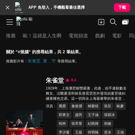
APP 免登入，手機觀看最佳選擇
下載
推薦
歐！這就是人生啊
電視頻道
戲劇
電影
同
關於 "#燒腦" 的搜尋結果，共 2 筆結果。
朱雀堂
夜．守
推薦影片有：
等搜尋結果。
朱雀堂
8.4
1929年，上海灘壁櫥雙屍案，此後，凶手連殺數名
舞女。法醫夏漠和探長唐震雲意外發現凶案背後糾
纏著權色交易。這一切與全上海最奢華的朱雀堂舞
廳緊密勾連。朱雀堂女老闆高英，為了保護她手下
演員
萬茜
秦俊傑
林樂炫
張呈
歐豪
那些姑娘，與夏漠和唐震雲先敵後友，結成聯盟，
卻發現比連環殺人凶手更危險的人物一直就在身邊...
郭東文
趙芮
王子涵
張穎冰
程梓
張常甯
紀曉烽
胡健
李汐曼
王挺
何明翰
塗冰
王強