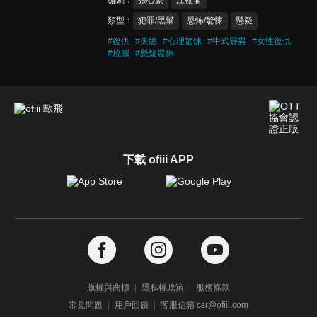
編劇
張心豪
江稚侖
類型
犯罪/黑幫
恐怖/驚悚
懸疑
#
復仇
#
失憶
#
心理驚悚
#
中式靈異
#
女性復仇
#
燒腦
#
懸疑驚悚
下載 ofiii APP
版權與商標
隱私權政策
服務條款
常見問題
用戶回饋
客服信箱 csr@ofiii.com