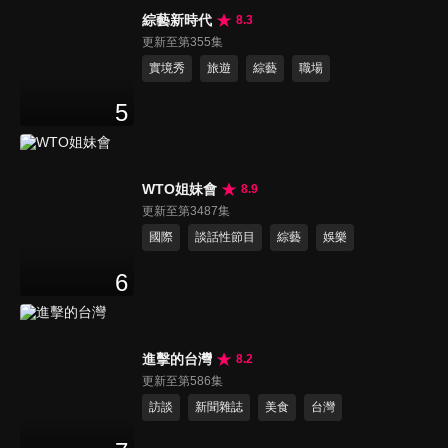
綜藝新時代
8.3
更新至第355集
實境秀
旅遊
綜藝
職場
5
WTO姐妹會
8.9
更新至第3487集
國際
談話性節目
綜藝
娛樂
6
進擊的台灣
8.2
更新至第586集
訪談
新聞雜誌
美食
台灣