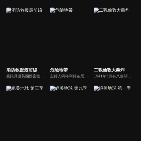
消防救援最前線
危險地帶
二戰倫敦大轟炸
親眼見證英國西密德蘭區各消防機構的工作，他們處理從威脅生命的住宅火災到道路交通事故等各種緊急情況。
主持人阿格利特布尼耶冒險進入世界上最危險地區，他的任務是發現為什麼這些地方飽受戰火、衝突或危險的困擾，以及普通人如何在這種充滿挑戰的環境中生存。
1941年5月有八個關鍵的日子，當時英國遭受了二戰期間最猛烈的空襲－倫敦大轟炸。透過目擊者的敘述和對親屬的訪談，講述空襲受害者令人驚歎的故事。