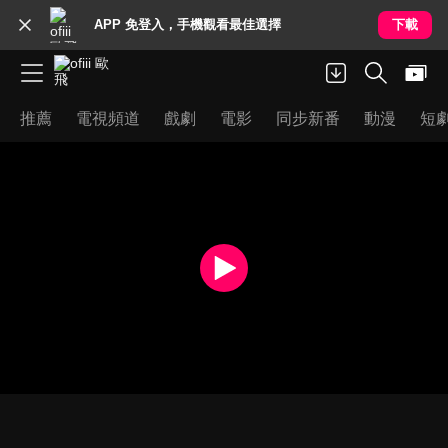
APP 免登入，手機觀看最佳選擇
下載
推薦
電視頻道
戲劇
電影
同步新番
動漫
短