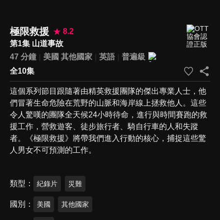
極限救援
8.2
第1集 山道事故
47 分鐘
美國
其他國家
英語
普遍級
全10集
這個系列節目跟隨著由精英救援團隊的傑出專業人士，他
們冒著生命危險在荒野的山脈和海岸線上拯救他人。這些
令人驚嘆的團隊全天候24小時待命，進行與時間賽跑的救
援工作，營救遊客、徒步旅行者、騎自行車的人和失蹤
者。《極限救援》將帶我們進入行動的核心，捕捉這些驚
人男女不可預測的工作。
類型
紀錄片
災難
國別
美國
其他國家