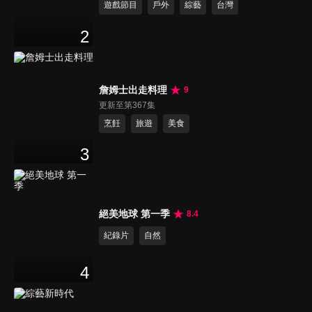
遊戲節目
戶外
綜藝
台灣
2
詹姆士出走料理
9
更新至第367集
烹飪
旅遊
美食
3
絕美地球 第一季
8.4
紀錄片
自然
4