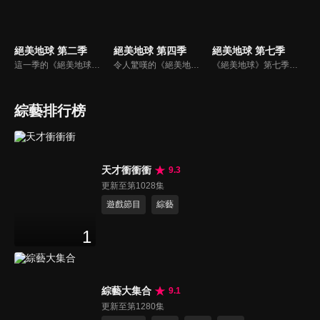
絕美地球 第二季
絕美地球 第四季
絕美地球 第七季
這一季的《絕美地球》飛越了世界上最美麗、最引人注目的地方。每集節目都會以獨一無二的視角，呈現大約30個壯觀的景點。
令人驚嘆的《絕美地球》第四季回歸，收錄了從法國、德國、西班牙、義大利、比利時和瑞士等國家的一萬英尺高空拍攝的壯觀影片，以及美國和英國許多美麗景點的精彩鏡頭。
《絕美地球》第七季探索全球各地令人驚嘆的新景觀和壯觀景點，包括義大利迷人的西恩納、美國冰河國家公園和冰島西北部的崎嶇景觀。
綜藝排行榜
天才衝衝衝
9.3
更新至第1028集
遊戲節目
綜藝
1
綜藝大集合
9.1
更新至第1280集