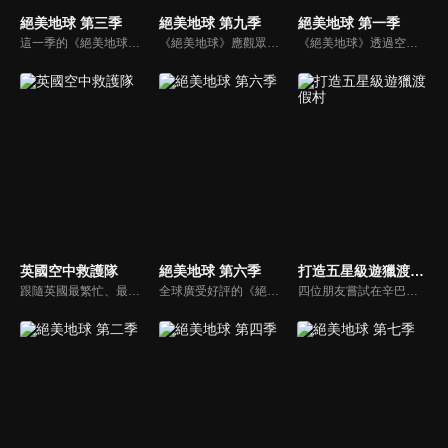
絕美地球 第三季
絕美地球 第九季
絕美地球 第一季
這一季的《絕美地球》繼續飛越世界上一些最美麗、最引人注目的地方，甚至發現探險家們從葡萄牙里斯本橫跨大西洋尋找的新世界。
《絕美地球》應觀眾熱烈要求再度回歸，第九季呈現了令人驚嘆的空中景觀，穿越大城市和全球自然奇觀的驚心動魄之旅，提供了對我們的世界完全不同的視角。
《絕美地球》透過空拍提供您截然不同的世界觀，從一萬英尺高空到僅僅離地面幾英尺，空拍攝影機都能捕捉到美麗、驚心動魄的景象，帶您環遊世界各地。
英國空中救護隊
絕美地球 第六季
打造五星級遊獵渡假村
跟隨英國最繁忙、最優秀的空中救護隊，一有需要他們就會前往任何地方拯救生命。攝影團隊跟隨這些具備專業技能的急救人員，看他們在牛津郡、伯克郡和白金漢郡等地區如何應對各種事件。
全球廣受好評的《絕美地球》再度回歸！在第六季中，我們將造訪更多美麗的景點，包括法國、愛爾蘭、美國、蘇格蘭，還有許多其他令人嘆為觀止的地方！
四位朋友嘗試在辛巴威建造一家五星級遊獵度假村，除了這個夢想外，他們沒有任何共同點。在管理野生動物、缺少建築材料和無盡的繁文縟節中，這是他們面臨的最大挑戰。