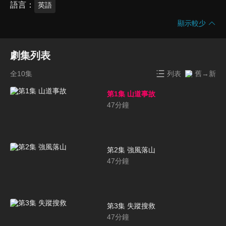
語言
英語
顯示較少
劇集列表
全10集
列表
舊→新
第1集 山道事故
47
分鐘
第2集 強風落山
47
分鐘
第3集 失蹤搜救
47
分鐘