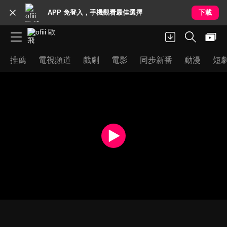
APP 免登入，手機觀看最佳選擇
下載
推薦
電視頻道
戲劇
電影
同步新番
動漫
短