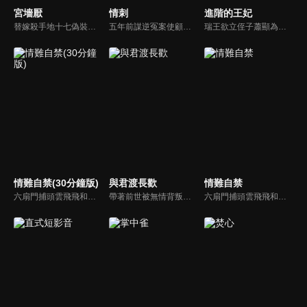
宮墻厭
情刺
進階的王妃
替嫁殺手地十七偽裝成和親公主入宮行刺，陰差陽錯間與五皇子歐陽紹相識相愛。殺手主人卻以家人相挾，逼地十七取五皇子性命。必須踐行的使命，無法拒絕的愛情，兩難抉擇之下，兩人攜手砥礪前行，只為一刻相守。
五年前謀逆冤案使顧君遙滿門慘死，她委身神秘組織隱忍數載只為復仇，皇子岳瑾宸便是她復仇最好的刀。誰曾想宛如謫仙的白蓮竟是心思深沉的惡鬼，步步為營卻終成傀儡。一邊慾望肆意燃燒，一邊深宮危機重重，她該何去何從？
瑞王欲立侄子蕭顯為嗣，蕭顯卻深愛農女林紅兒。權勢豪紳徐知禮設局，令紅兒家破人亡，女兒徐紫宜冒名入府。毀容重生的紅兒化名洪琳琅潛入王府，以琴師之姿展開復仇。她與徐紫宜明爭暗鬥，真相逐步揭曉。最終，權謀敗落，紅兒攜手申屠羽遠走江湖。
情難自禁(30分鐘版)
與君渡長歡
情難自禁
六扇門捕頭雲飛飛和乾坤幫位高權重的顧臨淵，二人是水火不容的死對頭，然而揭開神秘面紗後，彼此竟是分別多年刻骨銘心的戀人，於是兩人再次情難自禁，隨著兩人的破鏡重圓，當年塵封的謎團也逐漸被解開…
帶著前世被無情背叛的慘痛記憶，許婉寧得以重生歸來。上一世她不僅被渣男丈夫與綠茶小三欺騙，親生骨肉更早已悲慘離世。這一世，許婉寧在復仇與守護的同時，命運讓她遇上了正在深入調查「紅鸩香」一案的裴珩。兩人從最初的幾番交鋒與試探，到逐漸揭開真相...
六扇門捕頭雲飛飛和乾坤幫位高權重的顧臨淵，二人是水火不容的死對頭，然而揭開神秘面紗後，彼此竟是分別多年刻骨銘心的戀人，於是兩人再次情難自禁，隨著兩人的破鏡重圓，當年塵封的謎團也逐漸被解開…