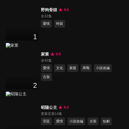
野狗骨頭
8.6
全32集
愛情
時裝
1
家業
8.9
全42集
愛情
文化
家庭
商戰
小說改編
古裝
2
昭陽公主
8.4
更新至第14集
宮廷
愛情
小說改編
古裝
短劇