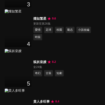
3
燦如繁星
9.6
更新至第26集
愛情
足球
校園
勵志
小說改編
時裝
4
狐妖皇嫂
8.2
全24集
奇幻
古裝
短劇
5
貴人多旺事
8.4