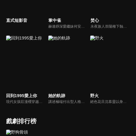
直式短影音
掌中雀
焚心
赫連錚深愛繼妹何安然，卻目睹何父囚禁母親致死。五年後赫連錚以督軍身份回歸，他抓捕繼父強娶繼妹為母親復仇。陌雨棠兒時與赫連錚相依為命，卻因赫連錚而瘸了一條腿，多年後重聚，陌雨棠絕美戲妝之後卻藏著刺骨恨意...
永夜族人崇陽種下蝕夜花，想以花開之日終結自己的一生，然而蝕夜花遲遲未曾綻放，直到他遇見炎族女孩季南星。身負詛咒的季南星，若想活下去，唯一的方法就是與永夜族的崇陽成親。一個向死而行，一個向生而求，在命運的牽引下，兩人於對立與拉扯之間彼此救贖，互相救贖的愛戀，緩緩展開...
回到1995愛上你
她的軌跡
野火
現代女孩莊漫櫻穿越回1995年，為了改變母親的悲慘命運，她利用現代技巧制霸職場，腳踹渣男，卻意外與冷面舅舅產生感情糾葛。
講述極端付出型人格舒妍放棄家庭失業後，經歷了一系列悲慘的生活變故，清醒後她一步步重拾自我，親手逆轉了自己不幸的命運，並與沈惟舟真心相愛的故事。
絕色花旦沈慕靈以身入局，撕破殺師陰謀，留洋富少關行楷假面藏鋒，暗布奪權棋局。身分界限、世人流言、至親背叛，兩顆傷痕累累的心依然在小心翼翼地靠近。繁華鬧市也硝煙暗湧，三尺戲台可瞥見動盪山河，他們在這亂世之中，也要轟轟烈烈的愛一次。
戲劇排行榜