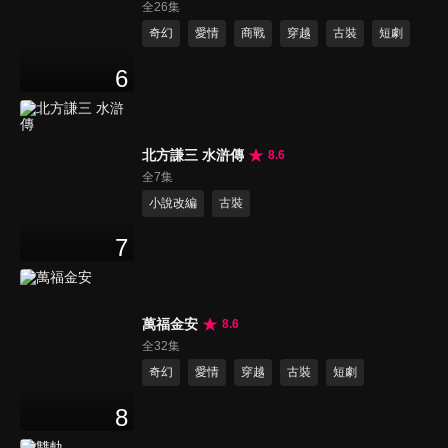
全26集
奇幻
愛情
商戰
穿越
古裝
短劇
6
北方謙三 水滸傳
8.6
全7集
小說改編
古裝
7
萬福金安
8.6
全32集
奇幻
愛情
穿越
古裝
短劇
8