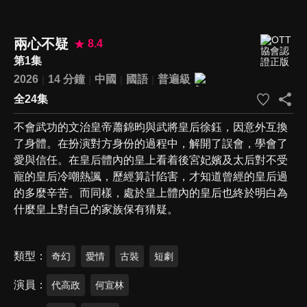
兩心不疑
8.4
第1集
2026
14 分鐘
中國
國語
普遍級
全24集
不會武功的文治皇帝蕭錦昀與武將皇后徐鈺，因意外互換
了身體。在扮演對方身份的過程中，解開了誤會，學會了
愛與信任。在皇后體內的皇上看着後宮妃嬪及太后對不受
寵的皇后冷嘲熱諷，歷經算計陷害，才知道曾經的皇后過
的多麼辛苦。而同樣，處於皇上體內的皇后也終於明白為
什麼皇上對自己的家族保有猜疑。
類型
奇幻
愛情
古裝
短劇
演員
代高政
何宣林