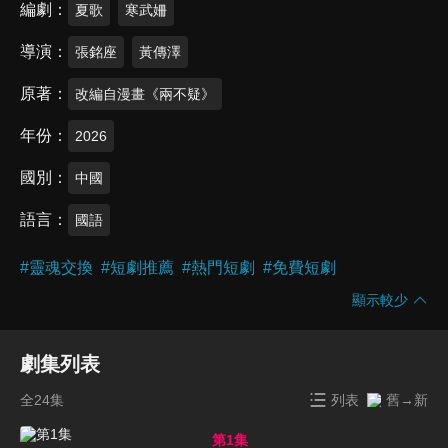
編劇
夏歌
寒武姍
導演
張銘座
黃傳澤
原著
改編自漫畫《兩不疑》
年份
2026
國別
中國
語言
國語
#
靈魂交換
#
短劇推薦
#
熱門短劇
#
免費短劇
顯示較少
劇集列表
全24集
列表
舊→新
第1集