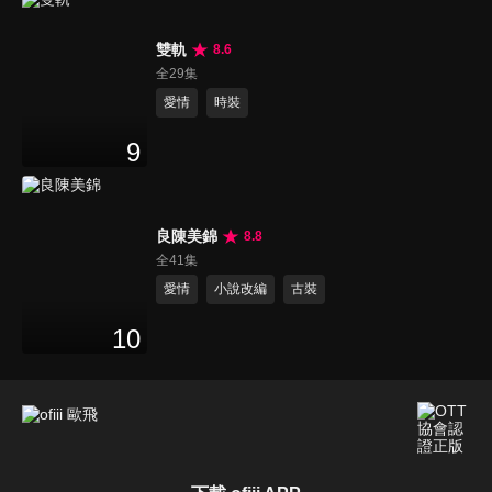
雙軌
8.6
全29集
愛情
時裝
9
良陳美錦
8.8
全41集
愛情
小說改編
古裝
10