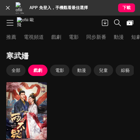
APP 免登入，手機觀看最佳選擇
下載
推薦
電視頻道
戲劇
電影
同步新番
動漫
短
寒武姍
全部
戲劇
電影
動漫
兒童
綜藝