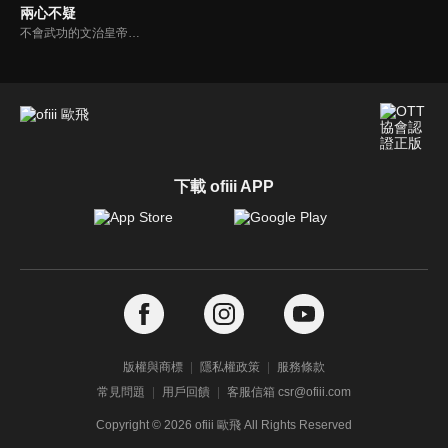
兩心不疑
不會武功的文治皇帝蕭錦昀與武將皇后徐鈺，因意外互換了身體。在扮演對方身份的過程中，解開了誤會，學會了愛與信任。在皇后體內的皇上看着後宮妃嬪及太后對不受寵的皇后冷嘲熱諷，歷經算計陷害，才知道曾經的皇后過的多麼辛苦。而同樣，處於皇上體內的皇后也終於明白為什麼皇上對自己的家族保有猜疑。
下載 ofiii APP
版權與商標
隱私權政策
服務條款
常見問題
用戶回饋
客服信箱 csr@ofiii.com
Copyright ©
2026
ofiii 歐飛 All Rights Reserved