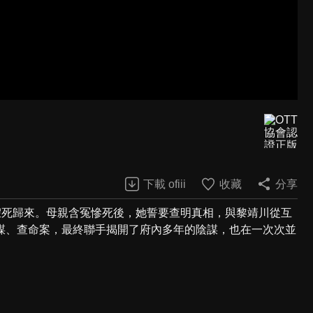
下載 ofiii
收藏
分享
假死歸來。母親含冤慘死後，她誓要查明真相，與黎靖川從互
謀、查命案，最終聯手揭開了府內多年的陰謀，也在一次次並