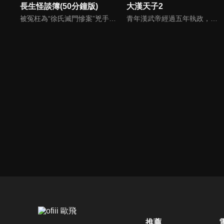
長生怪談簿(50分鐘版)
大漢天子2
被冤枉為“徐氏滅門慘案”兇手的主人公在多年後深陷倖存者的複仇圈套，成功說服其共同對抗真兇，並找出真相的故事。整個故事發生在一個荒山客棧，眾人鬥智斗勇，一步步揭開每個人的秘密，還原案件本來面目。
青年漢武帝經過五年執政，平息後宮勢力、抗拒外患入侵、粉碎政變陰謀，坐穩了皇帝寶座，正是開展雄才大略之時。能臣汲黯受到賞識，並引薦另一位奇才主父偃，漢武帝視其張固再世，委以重任。國力強盛使漢武帝屢屢北伐外族，只是規模巨大的戰爭使漢室逐漸捉襟見肘，諸侯勢力蠢蠢欲動。
推薦