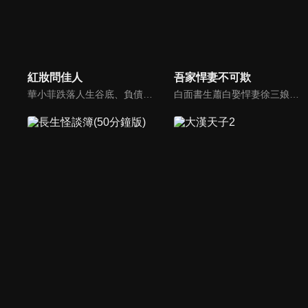
紅妝問佳人
吾家悍妻不可欺
華小菲跌落人生谷底、負債昏迷，夢中穿越繁華都城創業，結識守衛軍首領徐子齊與商會會長房離恨。皇后命徐子齊暗查官商勾結、哄抬物價案，真相直指商會。華小菲憑誠信經營崛起，與徐子齊呈上帳本揭露罪行，惡人伏法，最終成就傳奇女商人並喜結連理。
白面書生蕭白娶悍妻徐三娘，誰知她是失憶女將軍，他是隱姓世子爺。假夫妻變真戰友，組百姓軍抗倭寇，鬥權宦，夫妻聯手揭陰謀，救孤寡，在亂世中為百姓打下一座俠義之城。