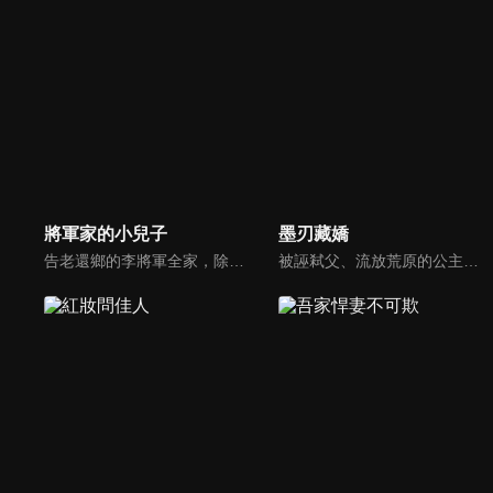
將軍家的小兒子
墨刃藏嬌
告老還鄉的李將軍全家，除夕夜慘遭滅門，李家小兒子李見微逃過一死，隱姓埋名潛入鬼谷，計畫手刃仇敵為全家報仇。鬼谷少主陳小熹性格活潑乖張，與費盡心機拉攏他的李見微日漸親厚。當一切朝著李見微的計畫前進，他發現事情的背後謎團重重...
被誣弒父、流放荒原的公主鳳漓，七年後以妖君之名重返墨城。在雀樓盛宴上，她選中身分成謎的東籬遺孤雲湛。雲湛以雀奴之身步步逼近，既為復仇而來，亦與她重逢。鳳漓暗中追查弒父真相，雲湛假意臣服伺機復國，卻在試探與利用之間漸生情愫...